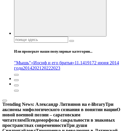
Поиск:
Или проверьте наши популярные категории...
"Мышь"
«Иосиф и его братья»
11.14
1917
2 июня 2014
года
2014
2021
2022
2023
Trending News:
Александр Литвинов на e-library
Три
аксиомы мифологического сознания в понятии нации
О
новой военной поэзии – саратовским
читателям
Псевдоморфозы сакральности в знаковых
пространствах современности
Три души
Свидригайлова
Тимошенко и революция в Латинской