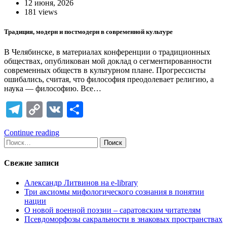
12 июня, 2026
181 views
Традиция, модерн и постмодерн в современной культуре
В Челябинске, в материалах конференции о традиционных
обществах, опубликован мой доклад о сегментированности
современных обществ в культурном плане. Прогрессисты
ошибались, считая, что философия преодолевает религию, а
наука — философию. Все…
Telegram
Copy
VK
Отправить
Link
Continue reading
Найти:
Свежие записи
Александр Литвинов на e-library
Три аксиомы мифологического сознания в понятии
нации
О новой военной поэзии – саратовским читателям
Псевдоморфозы сакральности в знаковых пространствах