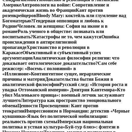
Америке
Антропологи на войне: Сопротивление и
академическая жизнь во Франции
Кант против
розенкрейцеров
Bloody Mary: коктейль или глумление над
Богоматерью?
Гендерная оппозиция и любовь к
Родине
Человек ли женщина: София на иконе и в
романе
Роль ученого в обществе: познавать или
воспитывать?
Катастрофы не то, чем кажутся
Ошибка
происхождения в антирелигиозной
пропаганде
Христианство и революция в
Каракасе
Объективный и субъективный успех
аргументации
Аналитическая философия религии: что
доказывает онтологическое доказательство?
Сам себе
режиссер: «Восемь с половиной» в
«Иллюзионе»
Контингентное сущее, иерархические
причины и материя
Доказательства бытия Божия в
аналитической философии
Русский след: «История роста и
упадка Оттоманской империи» Дмитрия Кантемира
«Кто
убил Маленького принца»: военный летчик заслуживает
лучшего
Литература как пространство эмоционального
обмена
Ценности Просвещения: Кант против
теократии
Импрессионизм в Нормандии: детектив «Черные
кувшинки»
Язык без политической мобилизации:
реальность против схемы
Имперская национальная
политика и устная культура
«Буй-тур блюз»: фэнтези в