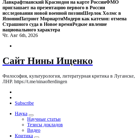
Лавкрафтианский Краснодон на карте России
ФМО
приглашает на презентацию первого в России
исследования новой военной поэзии
Шерлок Холмс в
Японии
Патриот Мориарти
Модерн как катехон: отмена
Страшного суда в Новое время
Редкое явление
национального характера
Чт. Авг 6th, 2026
Сайт Нины Ищенко
Философия, культурология, литературная критика в Луганске,
ЛНР. https://t.me/ninaofterdingen
Subscribe
Наука
Научные статьи
Тезисы докладов
Видео
Критика