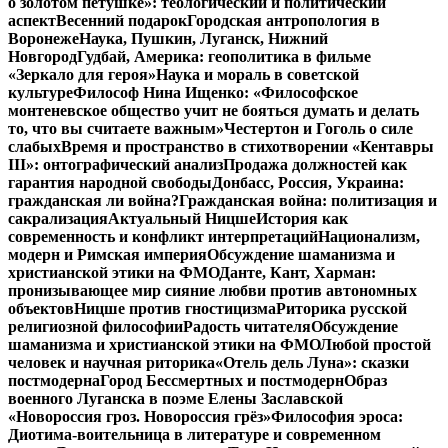
о золотом петушке»: теологический и политический
аспект
Весенний подарок
Городская антропология в
Воронеже
Наука, Пушкин, Луганск, Нижний
Новгород
Гудбай, Америка: геополитика в фильме
«Зеркало для героя»
Наука и мораль в советской
культуре
Философ Нина Ищенко: «Философское
монтеневское общество учит не бояться думать и делать
то, что вы считаете важным»
Честертон и Гоголь о силе
слабых
Время и пространство в стихотворении «Кентавры
III»: онтографический анализ
Продажа должностей как
гарантия народной свободы
Донбасс, Россия, Украина:
гражданская ли война?
Гражданская война: политизация и
сакрализация
Актуальный Ницше
История как
современность и конфликт интерпретаций
Национализм,
модерн и Римская империя
Обсуждение шаманизма и
христианской этики на ФМО
Данте, Кант, Харман:
пронизывающее мир сияние любви против автономных
объектов
Ницше против гностицизма
Риторика русской
религиозной философии
Радость читателя
Обсуждение
шаманизма и христианской этики на ФМО
Любой простой
человек и научная риторика
«Отель дель Луна»: сказки
постмодерна
Город Бессмертных и постмодерн
Образ
военного Луганска в поэме Елены Заславской
«Новороссия гроз. Новороссия грёз»
Философия эроса:
Диотима-воительница в литературе и современном