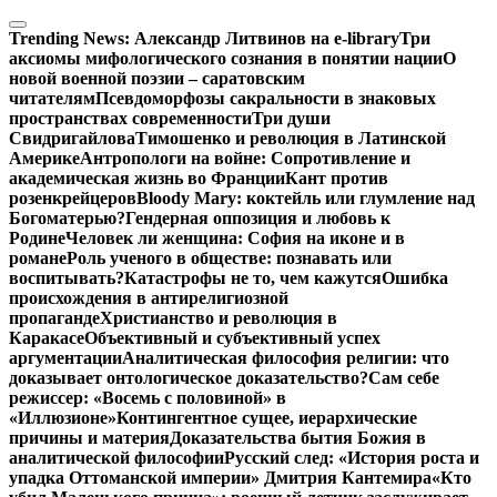
Перейти
к
Trending News:
Александр Литвинов на e-library
Три
содержимому
аксиомы мифологического сознания в понятии нации
О
новой военной поэзии – саратовским
читателям
Псевдоморфозы сакральности в знаковых
пространствах современности
Три души
Свидригайлова
Тимошенко и революция в Латинской
Америке
Антропологи на войне: Сопротивление и
академическая жизнь во Франции
Кант против
розенкрейцеров
Bloody Mary: коктейль или глумление над
Богоматерью?
Гендерная оппозиция и любовь к
Родине
Человек ли женщина: София на иконе и в
романе
Роль ученого в обществе: познавать или
воспитывать?
Катастрофы не то, чем кажутся
Ошибка
происхождения в антирелигиозной
пропаганде
Христианство и революция в
Каракасе
Объективный и субъективный успех
аргументации
Аналитическая философия религии: что
доказывает онтологическое доказательство?
Сам себе
режиссер: «Восемь с половиной» в
«Иллюзионе»
Контингентное сущее, иерархические
причины и материя
Доказательства бытия Божия в
аналитической философии
Русский след: «История роста и
упадка Оттоманской империи» Дмитрия Кантемира
«Кто