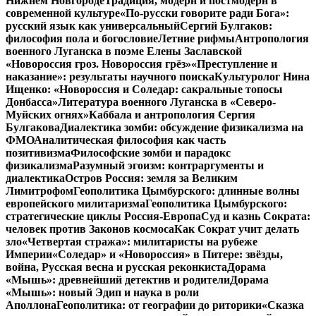
Нижнем Новгороде
Традиция, модерн и постмодерн в
современной культуре
«По-русски говорите ради Бога»:
русский язык как универсальный
Сергий Булгаков:
философия пола и богословие
Летние рифмы
Антропология
военного Луганска в поэме Елены Заславской
«Новороссия гроз. Новороссия грёз»
«Преступление и
наказание»: результаты научного поиска
Культуролог Нина
Ищенко: «Новороссия и Соледар: сакральные топосы
Донбасса»
Литература военного Луганска в «Северо-
Муйских огнях»
Каббала и антропология Сергия
Булгакова
Диалектика зомби: обсуждение физикализма на
ФМО
Аналитическая философия как часть
позитивизма
Философские зомби и парадокс
физикализма
Разумный эгоизм: контраргументы и
диалектика
Остров Россия: земля за Великим
Лимитрофом
Геополитика Цымбурского: длинные волны
европейского милитаризма
Геополитика Цымбурского:
стратегические циклы Россия-Европа
Суд и казнь Сократа:
человек против Законов космоса
Как Сократ учит делать
зло
«Четвертая стража»: милитаристы на рубеже
Империи
«Соледар» и «Новороссия» в Питере: звёзды,
война, Русская весна и русская реконкиста
Дорама
«Мышь»: древнейший детектив и родители
Дорама
«Мышь»: новый Эдип и наука в роли
Аполлона
Геополитика: от географии до риторики
«Сказка