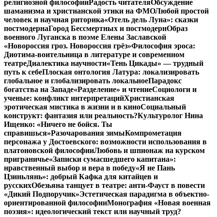
религиозной философии
Радость читателя
Обсуждение
шаманизма и христианской этики на ФМО
Любой простой
человек и научная риторика
«Отель дель Луна»: сказки
постмодерна
Город Бессмертных и постмодерн
Образ
военного Луганска в поэме Елены Заславской
«Новороссия гроз. Новороссия грёз»
Философия эроса:
Диотима-воительница в литературе и современном
театре
Диалектика научности
«Тень Цикады» — трудный
путь к себе
Плоская онтология Латура: локализировать
глобальное и глобализировать локальное
Парадокс
богатства на Западе
«Разделение» и чтение
Социологи и
ученые: конфликт интерпретаций
Христианская
эротическая мистика в жизни и в кино
Социальный
конструкт: фантазия или реальность?
Культуролог Нина
Ищенко: «Ничего не бойся. Ты
справишься»
Разочарования зимы
Компрометация
персонажа у Достоевского: возможности использования в
платоновской философии
Любовь и шпионаж на курском
приграничье
«Записки сумасшедшего капитана»:
нравственный выбор и вера в победу
«Я не Пань
Цзиньлянь»: добрый Кафка для китайцев и
русских
Обезьяна танцует в театре: анти-Фауст в повести
«Дикий Подпоручик»
Эстетическая парадигма в объектно-
ориентированной философии
Монография «Новая военная
поэзия»: идеологический текст или научный труд?