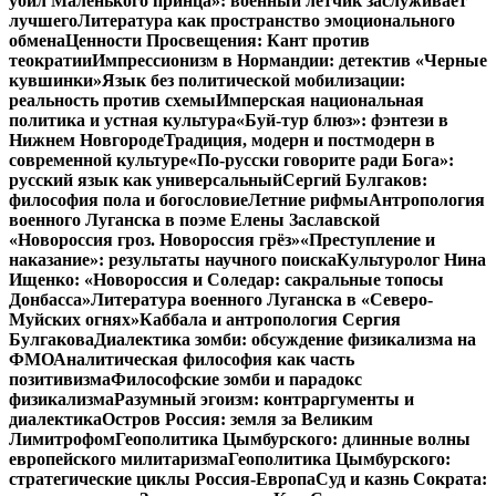
убил Маленького принца»: военный летчик заслуживает
лучшего
Литература как пространство эмоционального
обмена
Ценности Просвещения: Кант против
теократии
Импрессионизм в Нормандии: детектив «Черные
кувшинки»
Язык без политической мобилизации:
реальность против схемы
Имперская национальная
политика и устная культура
«Буй-тур блюз»: фэнтези в
Нижнем Новгороде
Традиция, модерн и постмодерн в
современной культуре
«По-русски говорите ради Бога»:
русский язык как универсальный
Сергий Булгаков:
философия пола и богословие
Летние рифмы
Антропология
военного Луганска в поэме Елены Заславской
«Новороссия гроз. Новороссия грёз»
«Преступление и
наказание»: результаты научного поиска
Культуролог Нина
Ищенко: «Новороссия и Соледар: сакральные топосы
Донбасса»
Литература военного Луганска в «Северо-
Муйских огнях»
Каббала и антропология Сергия
Булгакова
Диалектика зомби: обсуждение физикализма на
ФМО
Аналитическая философия как часть
позитивизма
Философские зомби и парадокс
физикализма
Разумный эгоизм: контраргументы и
диалектика
Остров Россия: земля за Великим
Лимитрофом
Геополитика Цымбурского: длинные волны
европейского милитаризма
Геополитика Цымбурского:
стратегические циклы Россия-Европа
Суд и казнь Сократа: