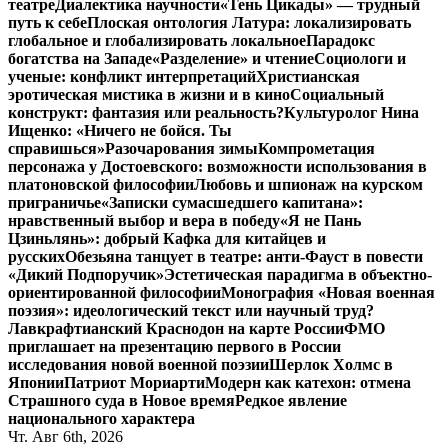
театре
Диалектика научности
«Тень Цикады» — трудный
путь к себе
Плоская онтология Латура: локализировать
глобальное и глобализировать локальное
Парадокс
богатства на Западе
«Разделение» и чтение
Социологи и
ученые: конфликт интерпретаций
Христианская
эротическая мистика в жизни и в кино
Социальный
конструкт: фантазия или реальность?
Культуролог Нина
Ищенко: «Ничего не бойся. Ты
справишься»
Разочарования зимы
Компрометация
персонажа у Достоевского: возможности использования в
платоновской философии
Любовь и шпионаж на курском
приграничье
«Записки сумасшедшего капитана»:
нравственный выбор и вера в победу
«Я не Пань
Цзиньлянь»: добрый Кафка для китайцев и
русских
Обезьяна танцует в театре: анти-Фауст в повести
«Дикий Подпоручик»
Эстетическая парадигма в объектно-
ориентированной философии
Монография «Новая военная
поэзия»: идеологический текст или научный труд?
Лавкрафтианский Краснодон на карте России
ФМО
приглашает на презентацию первого в России
исследования новой военной поэзии
Шерлок Холмс в
Японии
Патриот Мориарти
Модерн как катехон: отмена
Страшного суда в Новое время
Редкое явление
национального характера
Чт. Авг 6th, 2026