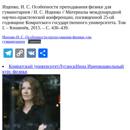
Ищенко, Н. С. Особенности преподавания физики для
гуманитариев / Н. С. Ищенко // Материалы международной
научно-практической конференции, посвященной 25-ой
годовщине Комратского государственного университета. Том
I. – Кишинёв, 2015. – С. 436–439.
Ищенко-Н.-С.-Особенности-преподавания-физики-для-
гуманитариев
Скачать
Telegram
Copy
VK
Отправить
Link
Комратский университет
Луганск
Нина Ищенко
школьный
курс физики