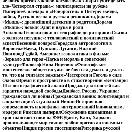
человек против Законов космоса
Как Сократ учит делать
зло
«Четвертая стража»: милитаристы на рубеже
Империи
«Соледар» и «Новороссия» в Питере: звёзды,
война, Русская весна и русская реконкиста
Дорама
«Мышь»: древнейший детектив и родители
Дорама
«Мышь»: новый Эдип и наука в роли
Аполлона
Геополитика: от географии до риторики
«Сказка
о золотом петушке»: теологический и политический
аспект
Весенний подарок
Городская антропология в
Воронеже
Наука, Пушкин, Луганск, Нижний
Новгород
Гудбай, Америка: геополитика в фильме
«Зеркало для героя»
Наука и мораль в советской
культуре
Философ Нина Ищенко: «Философское
монтеневское общество учит не бояться думать и делать
то, что вы считаете важным»
Честертон и Гоголь о силе
слабых
Время и пространство в стихотворении «Кентавры
III»: онтографический анализ
Продажа должностей как
гарантия народной свободы
Донбасс, Россия, Украина:
гражданская ли война?
Гражданская война: политизация и
сакрализация
Актуальный Ницше
История как
современность и конфликт интерпретаций
Национализм,
модерн и Римская империя
Обсуждение шаманизма и
христианской этики на ФМО
Данте, Кант, Харман:
пронизывающее мир сияние любви против автономных
объектов
Ницше против гностицизма
Риторика русской