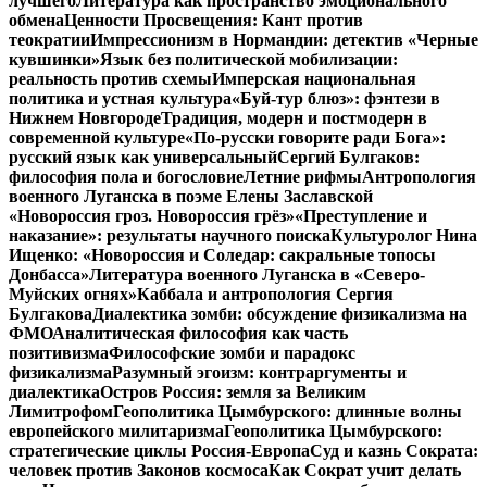
лучшего
Литература как пространство эмоционального
обмена
Ценности Просвещения: Кант против
теократии
Импрессионизм в Нормандии: детектив «Черные
кувшинки»
Язык без политической мобилизации:
реальность против схемы
Имперская национальная
политика и устная культура
«Буй-тур блюз»: фэнтези в
Нижнем Новгороде
Традиция, модерн и постмодерн в
современной культуре
«По-русски говорите ради Бога»:
русский язык как универсальный
Сергий Булгаков:
философия пола и богословие
Летние рифмы
Антропология
военного Луганска в поэме Елены Заславской
«Новороссия гроз. Новороссия грёз»
«Преступление и
наказание»: результаты научного поиска
Культуролог Нина
Ищенко: «Новороссия и Соледар: сакральные топосы
Донбасса»
Литература военного Луганска в «Северо-
Муйских огнях»
Каббала и антропология Сергия
Булгакова
Диалектика зомби: обсуждение физикализма на
ФМО
Аналитическая философия как часть
позитивизма
Философские зомби и парадокс
физикализма
Разумный эгоизм: контраргументы и
диалектика
Остров Россия: земля за Великим
Лимитрофом
Геополитика Цымбурского: длинные волны
европейского милитаризма
Геополитика Цымбурского:
стратегические циклы Россия-Европа
Суд и казнь Сократа:
человек против Законов космоса
Как Сократ учит делать