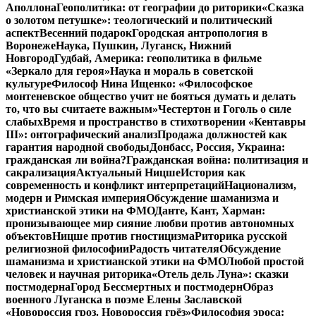
Аполлона
Геополитика: от географии до риторики
«Сказка
о золотом петушке»: теологический и политический
аспект
Весенний подарок
Городская антропология в
Воронеже
Наука, Пушкин, Луганск, Нижний
Новгород
Гудбай, Америка: геополитика в фильме
«Зеркало для героя»
Наука и мораль в советской
культуре
Философ Нина Ищенко: «Философское
монтеневское общество учит не бояться думать и делать
то, что вы считаете важным»
Честертон и Гоголь о силе
слабых
Время и пространство в стихотворении «Кентавры
III»: онтографический анализ
Продажа должностей как
гарантия народной свободы
Донбасс, Россия, Украина:
гражданская ли война?
Гражданская война: политизация и
сакрализация
Актуальный Ницше
История как
современность и конфликт интерпретаций
Национализм,
модерн и Римская империя
Обсуждение шаманизма и
христианской этики на ФМО
Данте, Кант, Харман:
пронизывающее мир сияние любви против автономных
объектов
Ницше против гностицизма
Риторика русской
религиозной философии
Радость читателя
Обсуждение
шаманизма и христианской этики на ФМО
Любой простой
человек и научная риторика
«Отель дель Луна»: сказки
постмодерна
Город Бессмертных и постмодерн
Образ
военного Луганска в поэме Елены Заславской
«Новороссия гроз. Новороссия грёз»
Философия эроса: