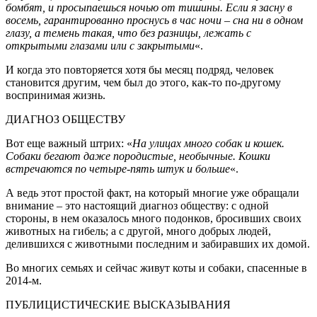
бомбят, и просыпаешься ночью от тишины. Если я засну в
восемь, гарантированно проснусь в час ночи – сна ни в одном
глазу, а темень такая, что без разницы, лежать с
открытыми глазами или с закрытыми
«.
И когда это повторяется хотя бы месяц подряд, человек
становится другим, чем был до этого, как-то по-другому
воспринимая жизнь.
ДИАГНОЗ ОБЩЕСТВУ
Вот еще важный штрих: «
На улицах много собак и кошек.
Собаки бегают даже породистые, необычные. Кошки
встречаются по четыре-пять штук и больше
«.
А ведь этот простой факт, на который многие уже обращали
внимание – это настоящий диагноз обществу: с одной
стороны, в нем оказалось много подонков, бросивших своих
животных на гибель; а с другой, много добрых людей,
делившихся с животными последним и забиравших их домой.
Во многих семьях и сейчас живут коты и собаки, спасенные в
2014-м.
ПУБЛИЦИСТИЧЕСКИЕ ВЫСКАЗЫВАНИЯ