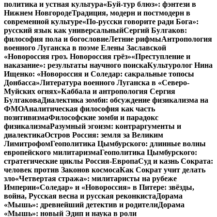
политика и устная культура
«Буй-тур блюз»: фэнтези в
Нижнем Новгороде
Традиция, модерн и постмодерн в
современной культуре
«По-русски говорите ради Бога»:
русский язык как универсальный
Сергий Булгаков:
философия пола и богословие
Летние рифмы
Антропология
военного Луганска в поэме Елены Заславской
«Новороссия гроз. Новороссия грёз»
«Преступление и
наказание»: результаты научного поиска
Культуролог Нина
Ищенко: «Новороссия и Соледар: сакральные топосы
Донбасса»
Литература военного Луганска в «Северо-
Муйских огнях»
Каббала и антропология Сергия
Булгакова
Диалектика зомби: обсуждение физикализма на
ФМО
Аналитическая философия как часть
позитивизма
Философские зомби и парадокс
физикализма
Разумный эгоизм: контраргументы и
диалектика
Остров Россия: земля за Великим
Лимитрофом
Геополитика Цымбурского: длинные волны
европейского милитаризма
Геополитика Цымбурского:
стратегические циклы Россия-Европа
Суд и казнь Сократа:
человек против Законов космоса
Как Сократ учит делать
зло
«Четвертая стража»: милитаристы на рубеже
Империи
«Соледар» и «Новороссия» в Питере: звёзды,
война, Русская весна и русская реконкиста
Дорама
«Мышь»: древнейший детектив и родители
Дорама
«Мышь»: новый Эдип и наука в роли