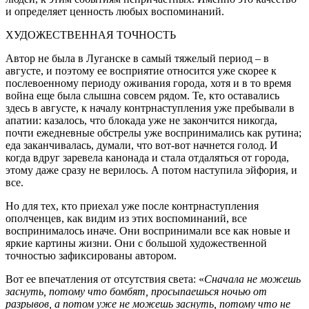
и определяет ценность любых воспоминаний.
ХУДОЖЕСТВЕННАЯ ТОЧНОСТЬ
Автор не была в Луганске в самый тяжелый период – в
августе, и поэтому ее восприятие относится уже скорее к
послевоенному периоду оживания города, хотя и в то время
война еще была слышна совсем рядом. Те, кто оставались
здесь в августе, к началу контрнаступления уже пребывали в
апатии: казалось, что блокада уже не закончится никогда,
почти ежедневные обстрелы уже воспринимались как рутина;
еда заканчивалась, думали, что вот-вот начнется голод. И
когда вдруг заревела канонада и стала отдаляться от города,
этому даже сразу не верилось. А потом наступила эйфория, и
все.
Но для тех, кто приехал уже после контрнаступления
ополченцев, как видим из этих воспоминаний, все
воспринималось иначе. Они воспринимали все как новые и
яркие картины жизни. Они с большой художественной
точностью зафиксированы автором.
Вот ее впечатления от отсутствия света: «
Сначала не можешь
заснуть, потому что бомбят, просыпаешься ночью от
разрывов, а потом уже не можешь заснуть, потому что не