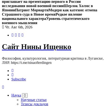
приглашает на презентацию первого в России
исследования новой военной поэзии
Шерлок Холмс в
Японии
Патриот Мориарти
Модерн как катехон: отмена
Страшного суда в Новое время
Редкое явление
национального характера
Уровень стратегического
военного мышления
Чт. Авг 6th, 2026
Сайт Нины Ищенко
Философия, культурология, литературная критика в Луганске,
ЛНР. https://t.me/ninaofterdingen
Subscribe
Наука
Научные статьи
Тезисы докладов