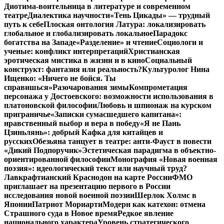
Диотима-воительница в литературе и современном
театре
Диалектика научности
«Тень Цикады» — трудный
путь к себе
Плоская онтология Латура: локализировать
глобальное и глобализировать локальное
Парадокс
богатства на Западе
«Разделение» и чтение
Социологи и
ученые: конфликт интерпретаций
Христианская
эротическая мистика в жизни и в кино
Социальный
конструкт: фантазия или реальность?
Культуролог Нина
Ищенко: «Ничего не бойся. Ты
справишься»
Разочарования зимы
Компрометация
персонажа у Достоевского: возможности использования в
платоновской философии
Любовь и шпионаж на курском
приграничье
«Записки сумасшедшего капитана»:
нравственный выбор и вера в победу
«Я не Пань
Цзиньлянь»: добрый Кафка для китайцев и
русских
Обезьяна танцует в театре: анти-Фауст в повести
«Дикий Подпоручик»
Эстетическая парадигма в объектно-
ориентированной философии
Монография «Новая военная
поэзия»: идеологический текст или научный труд?
Лавкрафтианский Краснодон на карте России
ФМО
приглашает на презентацию первого в России
исследования новой военной поэзии
Шерлок Холмс в
Японии
Патриот Мориарти
Модерн как катехон: отмена
Страшного суда в Новое время
Редкое явление
национального характера
Уровень стратегического