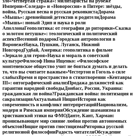
зло
«Четвертая стража»: милитаристы на рубеже
Империи
«Соледар» и «Новороссия» в Питере: звёзды,
война, Русская весна и русская реконкиста
Дорама
«Мышь»: древнейший детектив и родители
Дорама
«Мышь»: новый Эдип и наука в роли
Аполлона
Геополитика: от географии до риторики
«Сказка
о золотом петушке»: теологический и политический
аспект
Весенний подарок
Городская антропология в
Воронеже
Наука, Пушкин, Луганск, Нижний
Новгород
Гудбай, Америка: геополитика в фильме
«Зеркало для героя»
Наука и мораль в советской
культуре
Философ Нина Ищенко: «Философское
монтеневское общество учит не бояться думать и делать
то, что вы считаете важным»
Честертон и Гоголь о силе
слабых
Время и пространство в стихотворении «Кентавры
III»: онтографический анализ
Продажа должностей как
гарантия народной свободы
Донбасс, Россия, Украина:
гражданская ли война?
Гражданская война: политизация и
сакрализация
Актуальный Ницше
История как
современность и конфликт интерпретаций
Национализм,
модерн и Римская империя
Обсуждение шаманизма и
христианской этики на ФМО
Данте, Кант, Харман:
пронизывающее мир сияние любви против автономных
объектов
Ницше против гностицизма
Риторика русской
религиозной философии
Радость читателя
Обсуждение