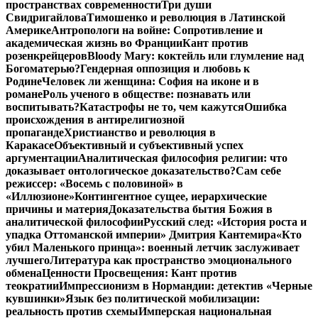
пространствах современности
Три души
Свидригайлова
Тимошенко и революция в Латинской
Америке
Антропологи на войне: Сопротивление и
академическая жизнь во Франции
Кант против
розенкрейцеров
Bloody Mary: коктейль или глумление над
Богоматерью?
Гендерная оппозиция и любовь к
Родине
Человек ли женщина: София на иконе и в
романе
Роль ученого в обществе: познавать или
воспитывать?
Катастрофы не то, чем кажутся
Ошибка
происхождения в антирелигиозной
пропаганде
Христианство и революция в
Каракасе
Объективный и субъективный успех
аргументации
Аналитическая философия религии: что
доказывает онтологическое доказательство?
Сам себе
режиссер: «Восемь с половиной» в
«Иллюзионе»
Контингентное сущее, иерархические
причины и материя
Доказательства бытия Божия в
аналитической философии
Русский след: «История роста и
упадка Оттоманской империи» Дмитрия Кантемира
«Кто
убил Маленького принца»: военный летчик заслуживает
лучшего
Литература как пространство эмоционального
обмена
Ценности Просвещения: Кант против
теократии
Импрессионизм в Нормандии: детектив «Черные
кувшинки»
Язык без политической мобилизации:
реальность против схемы
Имперская национальная