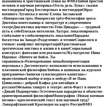
шаманизма и христианской этики на ФМО
Любой простой
человек и научная риторика
«Отель дель Луна»: сказки
постмодерна
Город Бессмертных и постмодерн
Образ
военного Луганска в поэме Елены Заславской
«Новороссия гроз. Новороссия грёз»
Философия эроса:
Диотима-воительница в литературе и современном
театре
Диалектика научности
«Тень Цикады» — трудный
путь к себе
Плоская онтология Латура: локализировать
глобальное и глобализировать локальное
Парадокс
богатства на Западе
«Разделение» и чтение
Социологи и
ученые: конфликт интерпретаций
Христианская
эротическая мистика в жизни и в кино
Социальный
конструкт: фантазия или реальность?
Культуролог Нина
Ищенко: «Ничего не бойся. Ты
справишься»
Разочарования зимы
Компрометация
персонажа у Достоевского: возможности использования в
платоновской философии
Любовь и шпионаж на курском
приграничье
«Записки сумасшедшего капитана»:
нравственный выбор и вера в победу
«Я не Пань
Цзиньлянь»: добрый Кафка для китайцев и
русских
Обезьяна танцует в театре: анти-Фауст в повести
«Дикий Подпоручик»
Эстетическая парадигма в объектно-
ориентированной философии
Монография «Новая военная
поэзия»: идеологический текст или научный труд?
Лавкрафтианский Краснодон на карте России
ФМО