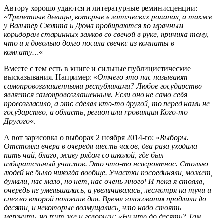
Автору хорошо удаются и литературные реминисценции:
«
Трепетные девицы, которые в готических романах, а также
у Вальтер Скотта и Дюма пробираются по мрачным
коридорам старинных замков со свечой в руке, причина тому,
что и я довольно долго носила свечки из комнаты в
комнату…
«
Вместе с тем есть в книге и сильные публицистические
высказывания. Например: «
Отчего это нас называют
самопровозглашенными республиками? Любое государство
является самопровозглашенным. Если оно не само себя
провозгласило, а это сделал кто-то другой, то перед нами не
государство, а область, регион или провинция Кого-то
Другого
«.
А вот зарисовка о выборах 2 ноября 2014-го: «
Выборы.
Отстояла вчера в очереди шесть часов, два раза уходила
пить чай, благо, живу рядом со школой, где был
избирательный участок. Это что-то невероятное. Столько
людей не было никогда вообще. Участки посоединяли, может,
думали, нас мало, но нет, нас очень много! И пока я стояла,
очередь не уменьшалась, а увеличивалась, несмотря на тучи и
снег во второй половине дня. Время голосования продлили до
десяти, и некоторые возмущались, что надо стоять
мерзнуть, но тут же и говорили: «Ну что до десяти? Там