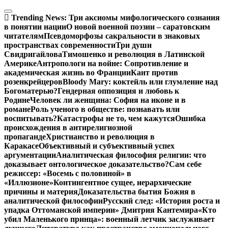
Перейти
к
Trending News:
Три аксиомы мифологического сознания
содержимому
в понятии нации
О новой военной поэзии – саратовским
читателям
Псевдоморфозы сакральности в знаковых
пространствах современности
Три души
Свидригайлова
Тимошенко и революция в Латинской
Америке
Антропологи на войне: Сопротивление и
академическая жизнь во Франции
Кант против
розенкрейцеров
Bloody Mary: коктейль или глумление над
Богоматерью?
Гендерная оппозиция и любовь к
Родине
Человек ли женщина: София на иконе и в
романе
Роль ученого в обществе: познавать или
воспитывать?
Катастрофы не то, чем кажутся
Ошибка
происхождения в антирелигиозной
пропаганде
Христианство и революция в
Каракасе
Объективный и субъективный успех
аргументации
Аналитическая философия религии: что
доказывает онтологическое доказательство?
Сам себе
режиссер: «Восемь с половиной» в
«Иллюзионе»
Контингентное сущее, иерархические
причины и материя
Доказательства бытия Божия в
аналитической философии
Русский след: «История роста и
упадка Оттоманской империи» Дмитрия Кантемира
«Кто
убил Маленького принца»: военный летчик заслуживает