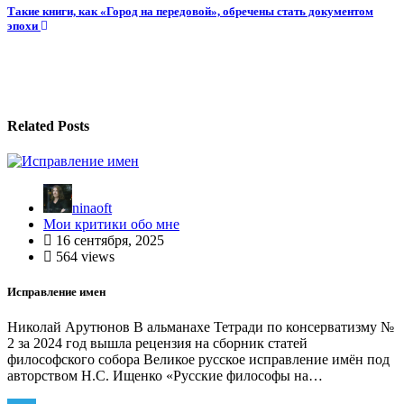
по
Такие книги, как «Город на передовой», обречены стать документом
записям
эпохи
Related Posts
ninaoft
Мои критики обо мне
16 сентября, 2025
564 views
Исправление имен
Николай Арутюнов В альманахе Тетради по консерватизму №
2 за 2024 год вышла рецензия на сборник статей
философского собора Великое русское исправление имён под
авторством Н.С. Ищенко «Русские философы на…