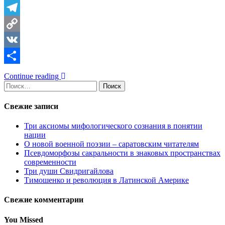
Telegram
Copy
Link
VK
Отправить
Continue reading
Найти:
Свежие записи
Три аксиомы мифологического сознания в понятии
нации
О новой военной поэзии – саратовским читателям
Псевдоморфозы сакральности в знаковых пространствах
современности
Три души Свидригайлова
Тимошенко и революция в Латинской Америке
Свежие комментарии
You Missed