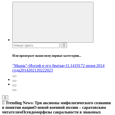
Поиск:
Или проверьте наши популярные категории...
"Мышь"
«Иосиф и его братья»
11.14
1917
2 июня 2014
года
2014
2021
2022
2023
Trending News:
Три аксиомы мифологического сознания
в понятии нации
О новой военной поэзии – саратовским
читателям
Псевдоморфозы сакральности в знаковых