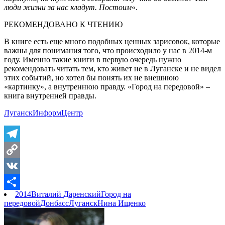
люди жизни за нас кладут. Постоим
«.
РЕКОМЕНДОВАНО К ЧТЕНИЮ
В книге есть еще много подобных ценных зарисовок, которые
важны для понимания того, что происходило у нас в 2014-м
году. Именно такие книги в первую очередь нужно
рекомендовать читать тем, кто живет не в Луганске и не видел
этих событий, но хотел бы понять их не внешнюю
«картинку», а внутреннюю правду. «Город на передовой» –
книга внутренней правды.
ЛуганскИнформЦентр
Telegram
Copy
Link
VK
2014
Виталий Даренский
Город на
Отправить
передовой
Донбасс
Луганск
Нина Ищенко