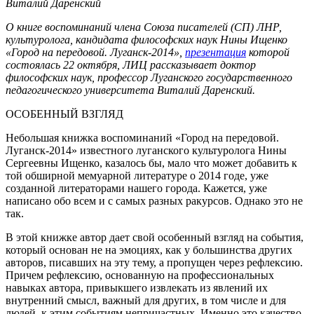
Виталий Даренский
О книге воспоминаний члена Союза писателей (СП) ЛНР,
культуролога, кандидата философских наук Нины Ищенко
«Город на передовой. Луганск-2014»,
презентация
которой
состоялась 22 октября, ЛИЦ рассказывает доктор
философских наук, профессор Луганского государственного
педагогического университета Виталий Даренский.
ОСОБЕННЫЙ ВЗГЛЯД
Небольшая книжка воспоминаний «Город на передовой.
Луганск-2014» известного луганского культуролога Нины
Сергеевны Ищенко, казалось бы, мало что может добавить к
той обширной мемуарной литературе о 2014 годе, уже
созданной литераторами нашего города. Кажется, уже
написано обо всем и с самых разных ракурсов. Однако это не
так.
В этой книжке автор дает свой особенный взгляд на события,
который основан не на эмоциях, как у большинства других
авторов, писавших на эту тему, а пропущен через рефлексию.
Причем рефлексию, основанную на профессиональных
навыках автора, привыкшего извлекать из явлений их
внутренний смысл, важный для других, в том числе и для
людей, к этим событиям непричастных. Именно это качество