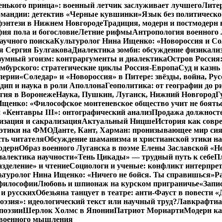
енького принца»: военный летчик заслуживает лучшего
Литер
рмандии: детектив «Черные кувшинки»
Язык без политическо
фэнтези в Нижнем Новгороде
Традиция, модерн и постмодерн 
ия пола и богословие
Летние рифмы
Антропология военного 
аучного поиска
Культуролог Нина Ищенко: «Новороссия и Со
я Сергия Булгакова
Диалектика зомби: обсуждение физикал
зумный эгоизм: контраргументы и диалектика
Остров Россия
мбурского: стратегические циклы Россия-Европа
Суд и казнь
перии
«Соледар» и «Новороссия» в Питере: звёзды, война, Рус
ип и наука в роли Аполлона
Геополитика: от географии до р
гия в Воронеже
Наука, Пушкин, Луганск, Нижний Новгород
Г
енко: «Философское монтеневское общество учит не бояться
 «Кентавры III»: онтографический анализ
Продажа должносте
изация и сакрализация
Актуальный Ницше
История как совр
 этики на ФМО
Данте, Кант, Харман: пронизывающее мир си
сть читателя
Обсуждение шаманизма и христианской этики 
одерн
Образ военного Луганска в поэме Елены Заславской «Но
иалектика научности
«Тень Цикады» — трудный путь к себе
Пл
азделение» и чтение
Социологи и ученые: конфликт интерпре
ьтуролог Нина Ищенко: «Ничего не бойся. Ты справишься»
Р
 философии
Любовь и шпионаж на курском приграничье
«Запи
и русских
Обезьяна танцует в театре: анти-Фауст в повести
эзия»: идеологический текст или научный труд?
Лавкрафтиан
поэзии
Шерлок Холмс в Японии
Патриот Мориарти
Модерн ка
 военного мышления