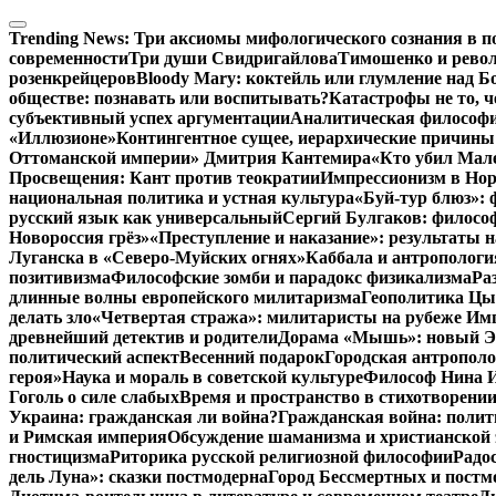
Перейти
к
Trending News:
Три аксиомы мифологического сознания в п
содержимому
современности
Три души Свидригайлова
Тимошенко и рево
розенкрейцеров
Bloody Mary: коктейль или глумление над 
обществе: познавать или воспитывать?
Катастрофы не то, 
субъективный успех аргументации
Аналитическая философия
«Иллюзионе»
Контингентное сущее, иерархические причины
Оттоманской империи» Дмитрия Кантемира
«Кто убил Мал
Просвещения: Кант против теократии
Импрессионизм в Но
национальная политика и устная культура
«Буй-тур блюз»: 
русский язык как универсальный
Сергий Булгаков: философ
Новороссия грёз»
«Преступление и наказание»: результаты н
Луганска в «Северо-Муйских огнях»
Каббала и антропологи
позитивизма
Философские зомби и парадокс физикализма
Ра
длинные волны европейского милитаризма
Геополитика Цы
делать зло
«Четвертая стража»: милитаристы на рубеже Им
древнейший детектив и родители
Дорама «Мышь»: новый Эд
политический аспект
Весенний подарок
Городская антрополо
героя»
Наука и мораль в советской культуре
Философ Нина Ищ
Гоголь о силе слабых
Время и пространство в стихотворении
Украина: гражданская ли война?
Гражданская война: полит
и Римская империя
Обсуждение шаманизма и христианской
гностицизма
Риторика русской религиозной философии
Радо
дель Луна»: сказки постмодерна
Город Бессмертных и постм