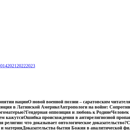
2014
2021
2022
2023
онятии нации
О новой военной поэзии – саратовским читател
люция в Латинской Америке
Антропологи на войне: Сопроти
Богоматерью?
Гендерная оппозиция и любовь к Родине
Человек 
чем кажутся
Ошибка происхождения в антирелигиозной пропа
 религии: что доказывает онтологическое доказательство?
С
 и материя
Доказательства бытия Божия в аналитической ф