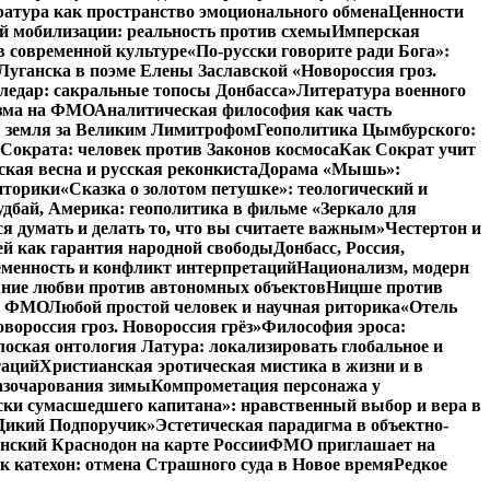
атура как пространство эмоционального обмена
Ценности
й мобилизации: реальность против схемы
Имперская
в современной культуре
«По-русски говорите ради Бога»:
Луганска в поэме Елены Заславской «Новороссия гроз.
ледар: сакральные топосы Донбасса»
Литература военного
изма на ФМО
Аналитическая философия как часть
: земля за Великим Лимитрофом
Геополитика Цымбурского:
 Сократа: человек против Законов космоса
Как Сократ учит
ская весна и русская реконкиста
Дорама «Мышь»:
иторики
«Сказка о золотом петушке»: теологический и
удбай, Америка: геополитика в фильме «Зеркало для
 думать и делать то, что вы считаете важным»
Честертон и
й как гарантия народной свободы
Донбасс, Россия,
еменность и конфликт интерпретаций
Национализм, модерн
яние любви против автономных объектов
Ницше против
на ФМО
Любой простой человек и научная риторика
«Отель
вороссия гроз. Новороссия грёз»
Философия эроса:
оская онтология Латура: локализировать глобальное и
таций
Христианская эротическая мистика в жизни и в
азочарования зимы
Компрометация персонажа у
ски сумасшедшего капитана»: нравственный выбор и вера в
 «Дикий Подпоручик»
Эстетическая парадигма в объектно-
ский Краснодон на карте России
ФМО приглашает на
к катехон: отмена Страшного суда в Новое время
Редкое