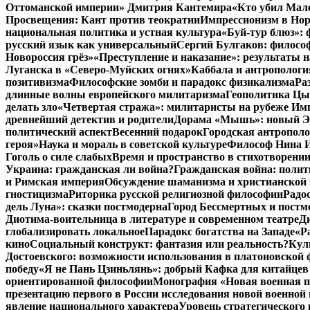
Оттоманской империи» Дмитрия Кантемира
«Кто убил Мал
Просвещения: Кант против теократии
Импрессионизм в Но
национальная политика и устная культура
«Буй-тур блюз»: 
русский язык как универсальный
Сергий Булгаков: философ
Новороссия грёз»
«Преступление и наказание»: результаты н
Луганска в «Северо-Муйских огнях»
Каббала и антропологи
позитивизма
Философские зомби и парадокс физикализма
Ра
длинные волны европейского милитаризма
Геополитика Цы
делать зло
«Четвертая стража»: милитаристы на рубеже Им
древнейший детектив и родители
Дорама «Мышь»: новый Эд
политический аспект
Весенний подарок
Городская антрополо
героя»
Наука и мораль в советской культуре
Философ Нина Ищ
Гоголь о силе слабых
Время и пространство в стихотворении
Украина: гражданская ли война?
Гражданская война: полит
и Римская империя
Обсуждение шаманизма и христианской
гностицизма
Риторика русской религиозной философии
Радо
дель Луна»: сказки постмодерна
Город Бессмертных и постм
Диотима-воительница в литературе и современном театре
Д
глобализировать локальное
Парадокс богатства на Западе
«Р
кино
Социальный конструкт: фантазия или реальность?
Кул
Достоевского: возможности использования в платоновской
победу
«Я не Пань Цзиньлянь»: добрый Кафка для китайцев 
ориентированной философии
Монография «Новая военная по
презентацию первого в России исследования новой военной 
явление национального характера
Уровень стратегического