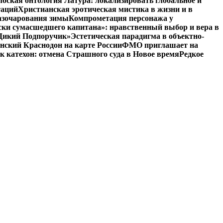
оская онтология Латура: локализировать глобальное и
таций
Христианская эротическая мистика в жизни и в
азочарования зимы
Компрометация персонажа у
ски сумасшедшего капитана»: нравственный выбор и вера в
 «Дикий Подпоручик»
Эстетическая парадигма в объектно-
ский Краснодон на карте России
ФМО приглашает на
к катехон: отмена Страшного суда в Новое время
Редкое