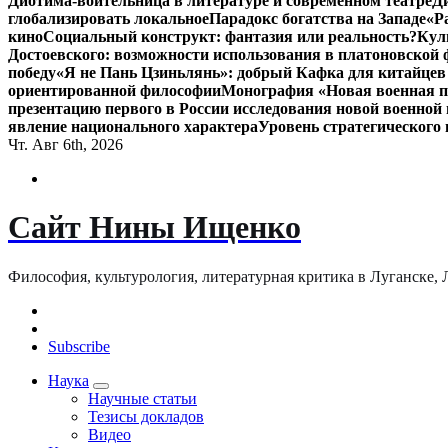
Диотима-воительница в литературе и современном театре
Д
глобализировать локальное
Парадокс богатства на Западе
«Р
кино
Социальный конструкт: фантазия или реальность?
Кул
Достоевского: возможности использования в платоновской
победу
«Я не Пань Цзиньлянь»: добрый Кафка для китайцев 
ориентированной философии
Монография «Новая военная по
презентацию первого в России исследования новой военной 
явление национального характера
Уровень стратегического
Чт. Авг 6th, 2026
Сайт Нины Ищенко
Философия, культурология, литературная критика в Луганске, ЛНР
Subscribe
Наука
Научные статьи
Тезисы докладов
Видео