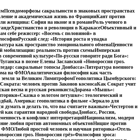
ям
Псевдоморфозы сакральности в знаковых пространствах
вление и академическая жизнь во Франции
Кант против
ли женщина: София на иконе и в романе
Роль ученого в
ганде
Христианство и революция в Каракасе
Объективный и
ам себе режиссер: «Восемь с половиной» в
илософии
Русский след: «История роста и упадка
атура как пространство эмоционального обмена
Ценности
й мобилизации: реальность против схемы
Имперская
в современной культуре
«По-русски говорите ради Бога»:
Луганска в поэме Елены Заславской «Новороссия гроз.
ледар: сакральные топосы Донбасса»
Литература военного
изма на ФМО
Аналитическая философия как часть
: земля за Великим Лимитрофом
Геополитика Цымбурского:
 Сократа: человек против Законов космоса
Как Сократ учит
ская весна и русская реконкиста
Дорама «Мышь»:
иторики
«Сказка о золотом петушке»: теологический и
удбай, Америка: геополитика в фильме «Зеркало для
 думать и делать то, что вы считаете важным»
Честертон и
й как гарантия народной свободы
Донбасс, Россия,
еменность и конфликт интерпретаций
Национализм, модерн
яние любви против автономных объектов
Ницше против
на ФМО
Любой простой человек и научная риторика
«Отель
вороссия гроз. Новороссия грёз»
Философия эроса: