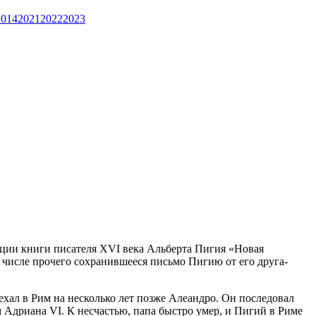
2014
2021
2022
2023
ации книги писателя XVI века Альберта Пигия «Новая
 числе прочего сохранившееся письмо Пигию от его друга-
хал в Рим на несколько лет позже Алеандро. Он последовал
 Адриана VI. К несчастью, папа быстро умер, и Пигий в Риме