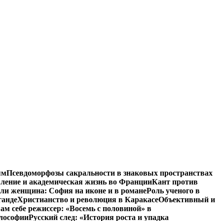
ям
Псевдоморфозы сакральности в знаковых пространствах
вление и академическая жизнь во Франции
Кант против
ли женщина: София на иконе и в романе
Роль ученого в
ганде
Христианство и революция в Каракасе
Объективный и
ам себе режиссер: «Восемь с половиной» в
илософии
Русский след: «История роста и упадка