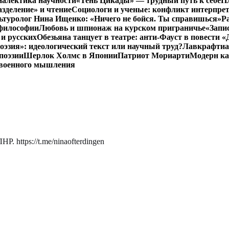
иалектика научности
«Тень Цикады» — трудный путь к себе
Пл
азделение» и чтение
Социологи и ученые: конфликт интерпре
ьтуролог Нина Ищенко: «Ничего не бойся. Ты справишься»
Р
 философии
Любовь и шпионаж на курском приграничье
«Запи
и русских
Обезьяна танцует в театре: анти-Фауст в повести
эзия»: идеологический текст или научный труд?
Лавкрафтиан
поэзии
Шерлок Холмс в Японии
Патриот Мориарти
Модерн ка
 военного мышления
. https://t.me/ninaofterdingen