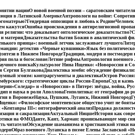
онятии нации
О новой военной поэзии – саратовским читател
люция в Латинской Америке
Антропологи на войне: Сопроти
Богоматерью?
Гендерная оппозиция и любовь к Родине
Человек 
чем кажутся
Ошибка происхождения в антирелигиозной пропа
 религии: что доказывает онтологическое доказательство?
С
 и материя
Доказательства бытия Божия в аналитической ф
енького принца»: военный летчик заслуживает лучшего
Литер
рмандии: детектив «Черные кувшинки»
Язык без политическо
фэнтези в Нижнем Новгороде
Традиция, модерн и постмодерн 
ия пола и богословие
Летние рифмы
Антропология военного 
аучного поиска
Культуролог Нина Ищенко: «Новороссия и Со
я Сергия Булгакова
Диалектика зомби: обсуждение физикал
зумный эгоизм: контраргументы и диалектика
Остров Россия
мбурского: стратегические циклы Россия-Европа
Суд и казнь
перии
«Соледар» и «Новороссия» в Питере: звёзды, война, Рус
ип и наука в роли Аполлона
Геополитика: от географии до р
гия в Воронеже
Наука, Пушкин, Луганск, Нижний Новгород
Г
енко: «Философское монтеневское общество учит не бояться
 «Кентавры III»: онтографический анализ
Продажа должносте
изация и сакрализация
Актуальный Ницше
История как совр
 этики на ФМО
Данте, Кант, Харман: пронизывающее мир си
сть читателя
Обсуждение шаманизма и христианской этики 
одерн
Образ военного Луганска в поэме Елены Заславской «Но