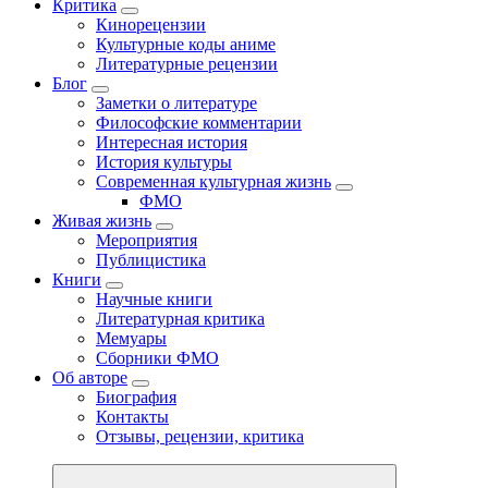
Критика
Кинорецензии
Культурные коды аниме
Литературные рецензии
Блог
Заметки о литературе
Философские комментарии
Интересная история
История культуры
Современная культурная жизнь
ФМО
Живая жизнь
Мероприятия
Публицистика
Книги
Научные книги
Литературная критика
Мемуары
Сборники ФМО
Об авторе
Биография
Контакты
Отзывы, рецензии, критика