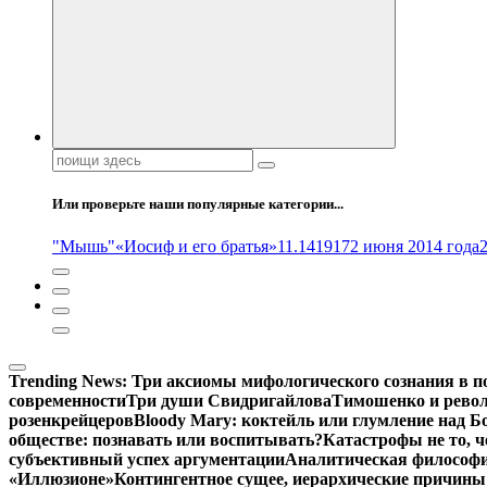
Поиск:
Или проверьте наши популярные категории...
"Мышь"
«Иосиф и его братья»
11.14
1917
2 июня 2014 года
Trending News:
Три аксиомы мифологического сознания в п
современности
Три души Свидригайлова
Тимошенко и рево
розенкрейцеров
Bloody Mary: коктейль или глумление над 
обществе: познавать или воспитывать?
Катастрофы не то, 
субъективный успех аргументации
Аналитическая философия
«Иллюзионе»
Контингентное сущее, иерархические причины