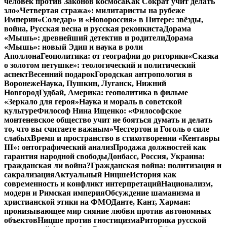
человек против Законов космоса
Как Сократ учит делать
зло
«Четвертая стража»: милитаристы на рубеже
Империи
«Соледар» и «Новороссия» в Питере: звёзды,
война, Русская весна и русская реконкиста
Дорама
«Мышь»: древнейший детектив и родители
Дорама
«Мышь»: новый Эдип и наука в роли
Аполлона
Геополитика: от географии до риторики
«Сказка
о золотом петушке»: теологический и политический
аспект
Весенний подарок
Городская антропология в
Воронеже
Наука, Пушкин, Луганск, Нижний
Новгород
Гудбай, Америка: геополитика в фильме
«Зеркало для героя»
Наука и мораль в советской
культуре
Философ Нина Ищенко: «Философское
монтеневское общество учит не бояться думать и делать
то, что вы считаете важным»
Честертон и Гоголь о силе
слабых
Время и пространство в стихотворении «Кентавры
III»: онтографический анализ
Продажа должностей как
гарантия народной свободы
Донбасс, Россия, Украина:
гражданская ли война?
Гражданская война: политизация и
сакрализация
Актуальный Ницше
История как
современность и конфликт интерпретаций
Национализм,
модерн и Римская империя
Обсуждение шаманизма и
христианской этики на ФМО
Данте, Кант, Харман:
пронизывающее мир сияние любви против автономных
объектов
Ницше против гностицизма
Риторика русской