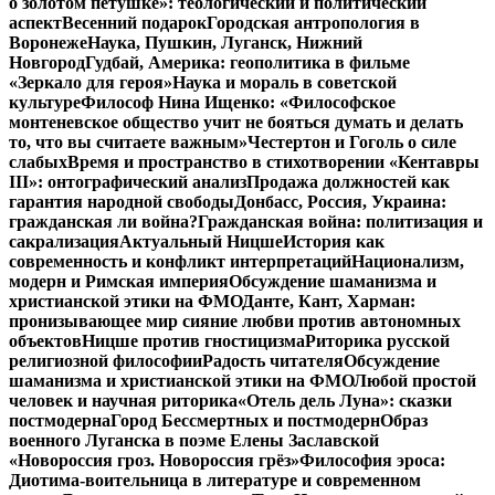
о золотом петушке»: теологический и политический
аспект
Весенний подарок
Городская антропология в
Воронеже
Наука, Пушкин, Луганск, Нижний
Новгород
Гудбай, Америка: геополитика в фильме
«Зеркало для героя»
Наука и мораль в советской
культуре
Философ Нина Ищенко: «Философское
монтеневское общество учит не бояться думать и делать
то, что вы считаете важным»
Честертон и Гоголь о силе
слабых
Время и пространство в стихотворении «Кентавры
III»: онтографический анализ
Продажа должностей как
гарантия народной свободы
Донбасс, Россия, Украина:
гражданская ли война?
Гражданская война: политизация и
сакрализация
Актуальный Ницше
История как
современность и конфликт интерпретаций
Национализм,
модерн и Римская империя
Обсуждение шаманизма и
христианской этики на ФМО
Данте, Кант, Харман:
пронизывающее мир сияние любви против автономных
объектов
Ницше против гностицизма
Риторика русской
религиозной философии
Радость читателя
Обсуждение
шаманизма и христианской этики на ФМО
Любой простой
человек и научная риторика
«Отель дель Луна»: сказки
постмодерна
Город Бессмертных и постмодерн
Образ
военного Луганска в поэме Елены Заславской
«Новороссия гроз. Новороссия грёз»
Философия эроса:
Диотима-воительница в литературе и современном