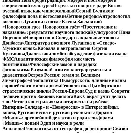
Нижнем Новгороде
Традиция, модерн и постмодерн в
современной культуре
«По-русски говорите ради Бога»:
русский язык как универсальный
Сергий Булгаков:
философия пола и богословие
Летние рифмы
Антропология
военного Луганска в поэме Елены Заславской
«Новороссия гроз. Новороссия грёз»
«Преступление и
наказание»: результаты научного поиска
Культуролог Нина
Ищенко: «Новороссия и Соледар: сакральные топосы
Донбасса»
Литература военного Луганска в «Северо-
Муйских огнях»
Каббала и антропология Сергия
Булгакова
Диалектика зомби: обсуждение физикализма на
ФМО
Аналитическая философия как часть
позитивизма
Философские зомби и парадокс
физикализма
Разумный эгоизм: контраргументы и
диалектика
Остров Россия: земля за Великим
Лимитрофом
Геополитика Цымбурского: длинные волны
европейского милитаризма
Геополитика Цымбурского:
стратегические циклы Россия-Европа
Суд и казнь Сократа:
человек против Законов космоса
Как Сократ учит делать
зло
«Четвертая стража»: милитаристы на рубеже
Империи
«Соледар» и «Новороссия» в Питере: звёзды,
война, Русская весна и русская реконкиста
Дорама
«Мышь»: древнейший детектив и родители
Дорама
«Мышь»: новый Эдип и наука в роли
Аполлона
Геополитика: от географии до риторики
«Сказка