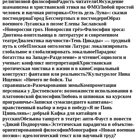
религиозной философии
Радость читателя
Обсуждение
шаманизма и христианской этики на ФМО
Любой простой
человек и научная риторика
«Отель дель Луна»: сказки
постмодерна
Город Бессмертных и постмодерн
Образ
военного Луганска в поэме Елены Заславской
«Новороссия гроз. Новороссия грёз»
Философия эроса:
Диотима-воительница в литературе и современном
театре
Диалектика научности
«Тень Цикады» — трудный
путь к себе
Плоская онтология Латура: локализировать
глобальное и глобализировать локальное
Парадокс
богатства на Западе
«Разделение» и чтение
Социологи и
ученые: конфликт интерпретаций
Христианская
эротическая мистика в жизни и в кино
Социальный
конструкт: фантазия или реальность?
Культуролог Нина
Ищенко: «Ничего не бойся. Ты
справишься»
Разочарования зимы
Компрометация
персонажа у Достоевского: возможности использования в
платоновской философии
Любовь и шпионаж на курском
приграничье
«Записки сумасшедшего капитана»:
нравственный выбор и вера в победу
«Я не Пань
Цзиньлянь»: добрый Кафка для китайцев и
русских
Обезьяна танцует в театре: анти-Фауст в повести
«Дикий Подпоручик»
Эстетическая парадигма в объектно-
ориентированной философии
Монография «Новая военная
поэзия»: идеологический текст или научный труд?