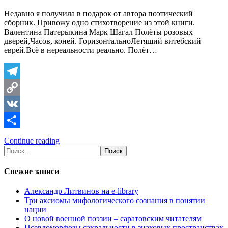
Недавно я получила в подарок от автора поэтический
сборник. Привожу одно стихотворение из этой книги.
Валентина Патерыкина Марк Шагал Полёты розовых
дверей,Часов, коней. ГоризонтальноЛетящий витебский
еврей.Всё в нереальности реально. Полёт…
Telegram
Copy
Link
VK
Отправить
Continue reading
Найти:
Свежие записи
Александр Литвинов на e-library
Три аксиомы мифологического сознания в понятии
нации
О новой военной поэзии – саратовским читателям
Псевдоморфозы сакральности в знаковых пространствах