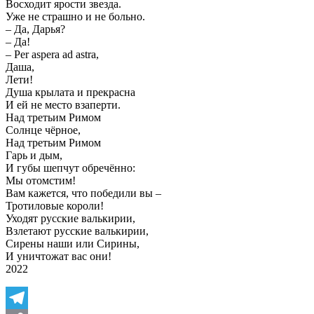
Восходит ярости звезда.
Уже не страшно и не больно.
– Да, Дарья?
– Да!
– Per aspera ad astra,
Даша,
Лети!
Душа крылата и прекрасна
И ей не место взаперти.
Над третьим Римом
Солнце чёрное,
Над третьим Римом
Гарь и дым,
И губы шепчут обречённо:
Мы отомстим!
Вам кажется, что победили вы –
Тротиловые короли!
Уходят русские валькирии,
Взлетают русские валькирии,
Сирены наши или Сирины,
И уничтожат вас они!
2022