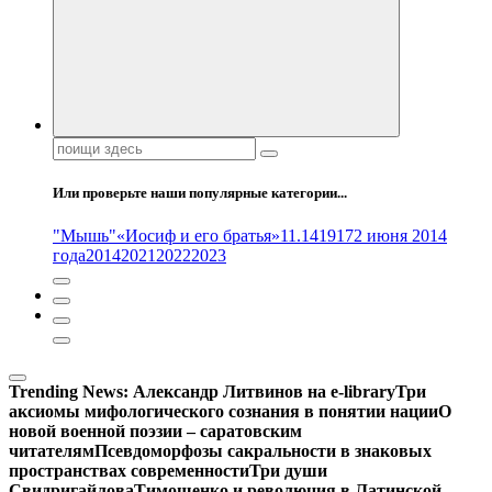
Поиск:
Или проверьте наши популярные категории...
"Мышь"
«Иосиф и его братья»
11.14
1917
2 июня 2014
года
2014
2021
2022
2023
Trending News:
Александр Литвинов на e-library
Три
аксиомы мифологического сознания в понятии нации
О
новой военной поэзии – саратовским
читателям
Псевдоморфозы сакральности в знаковых
пространствах современности
Три души
Свидригайлова
Тимошенко и революция в Латинской