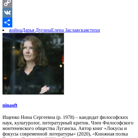
Telegram
Copy
Link
VK
война
Дарья Дугина
Елена Заславская
стихи
Отправить
ninaoft
Ищенко Нина Сергеевна (р. 1978) – кандидат философских
наук, культуролог, литературный критик. Член Философского
монтеневского общества Луганска. Автор книг «Локусы и
фокусы современной литературы» (2020), «Книжная полка