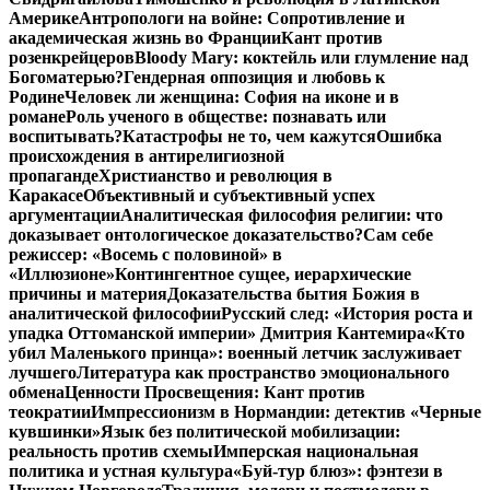
Америке
Антропологи на войне: Сопротивление и
академическая жизнь во Франции
Кант против
розенкрейцеров
Bloody Mary: коктейль или глумление над
Богоматерью?
Гендерная оппозиция и любовь к
Родине
Человек ли женщина: София на иконе и в
романе
Роль ученого в обществе: познавать или
воспитывать?
Катастрофы не то, чем кажутся
Ошибка
происхождения в антирелигиозной
пропаганде
Христианство и революция в
Каракасе
Объективный и субъективный успех
аргументации
Аналитическая философия религии: что
доказывает онтологическое доказательство?
Сам себе
режиссер: «Восемь с половиной» в
«Иллюзионе»
Контингентное сущее, иерархические
причины и материя
Доказательства бытия Божия в
аналитической философии
Русский след: «История роста и
упадка Оттоманской империи» Дмитрия Кантемира
«Кто
убил Маленького принца»: военный летчик заслуживает
лучшего
Литература как пространство эмоционального
обмена
Ценности Просвещения: Кант против
теократии
Импрессионизм в Нормандии: детектив «Черные
кувшинки»
Язык без политической мобилизации:
реальность против схемы
Имперская национальная
политика и устная культура
«Буй-тур блюз»: фэнтези в