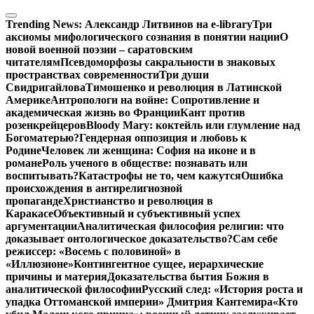
Перейти
к
Trending News:
Александр Литвинов на e-library
Три
содержимому
аксиомы мифологического сознания в понятии нации
О
новой военной поэзии – саратовским
читателям
Псевдоморфозы сакральности в знаковых
пространствах современности
Три души
Свидригайлова
Тимошенко и революция в Латинской
Америке
Антропологи на войне: Сопротивление и
академическая жизнь во Франции
Кант против
розенкрейцеров
Bloody Mary: коктейль или глумление над
Богоматерью?
Гендерная оппозиция и любовь к
Родине
Человек ли женщина: София на иконе и в
романе
Роль ученого в обществе: познавать или
воспитывать?
Катастрофы не то, чем кажутся
Ошибка
происхождения в антирелигиозной
пропаганде
Христианство и революция в
Каракасе
Объективный и субъективный успех
аргументации
Аналитическая философия религии: что
доказывает онтологическое доказательство?
Сам себе
режиссер: «Восемь с половиной» в
«Иллюзионе»
Контингентное сущее, иерархические
причины и материя
Доказательства бытия Божия в
аналитической философии
Русский след: «История роста и
упадка Оттоманской империи» Дмитрия Кантемира
«Кто