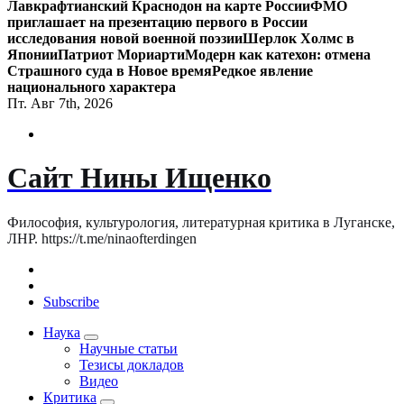
Лавкрафтианский Краснодон на карте России
ФМО
приглашает на презентацию первого в России
исследования новой военной поэзии
Шерлок Холмс в
Японии
Патриот Мориарти
Модерн как катехон: отмена
Страшного суда в Новое время
Редкое явление
национального характера
Пт. Авг 7th, 2026
Сайт Нины Ищенко
Философия, культурология, литературная критика в Луганске,
ЛНР. https://t.me/ninaofterdingen
Subscribe
Наука
Научные статьи
Тезисы докладов
Видео
Критика