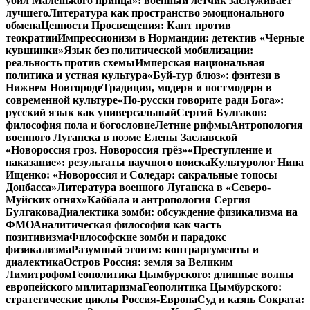
убил Маленького принца»: военный летчик заслуживает
лучшего
Литература как пространство эмоционального
обмена
Ценности Просвещения: Кант против
теократии
Импрессионизм в Нормандии: детектив «Черные
кувшинки»
Язык без политической мобилизации:
реальность против схемы
Имперская национальная
политика и устная культура
«Буй-тур блюз»: фэнтези в
Нижнем Новгороде
Традиция, модерн и постмодерн в
современной культуре
«По-русски говорите ради Бога»:
русский язык как универсальный
Сергий Булгаков:
философия пола и богословие
Летние рифмы
Антропология
военного Луганска в поэме Елены Заславской
«Новороссия гроз. Новороссия грёз»
«Преступление и
наказание»: результаты научного поиска
Культуролог Нина
Ищенко: «Новороссия и Соледар: сакральные топосы
Донбасса»
Литература военного Луганска в «Северо-
Муйских огнях»
Каббала и антропология Сергия
Булгакова
Диалектика зомби: обсуждение физикализма на
ФМО
Аналитическая философия как часть
позитивизма
Философские зомби и парадокс
физикализма
Разумный эгоизм: контраргументы и
диалектика
Остров Россия: земля за Великим
Лимитрофом
Геополитика Цымбурского: длинные волны
европейского милитаризма
Геополитика Цымбурского:
стратегические циклы Россия-Европа
Суд и казнь Сократа: