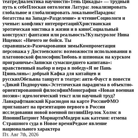
театре
Диалектика научности
«Тень Цикады» — трудный
путь к себе
Плоская онтология Латура: локализировать
глобальное и глобализировать локальное
Парадокс
богатства на Западе
«Разделение» и чтение
Социологи и
ученые: конфликт интерпретаций
Христианская
эротическая мистика в жизни и в кино
Социальный
конструкт: фантазия или реальность?
Культуролог Нина
Ищенко: «Ничего не бойся. Ты
справишься»
Разочарования зимы
Компрометация
персонажа у Достоевского: возможности использования в
платоновской философии
Любовь и шпионаж на курском
приграничье
«Записки сумасшедшего капитана»:
нравственный выбор и вера в победу
«Я не Пань
Цзиньлянь»: добрый Кафка для китайцев и
русских
Обезьяна танцует в театре: анти-Фауст в повести
«Дикий Подпоручик»
Эстетическая парадигма в объектно-
ориентированной философии
Монография «Новая военная
поэзия»: идеологический текст или научный труд?
Лавкрафтианский Краснодон на карте России
ФМО
приглашает на презентацию первого в России
исследования новой военной поэзии
Шерлок Холмс в
Японии
Патриот Мориарти
Модерн как катехон: отмена
Страшного суда в Новое время
Редкое явление
национального характера
Пт. Авг 7th, 2026