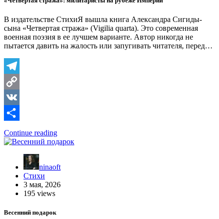
«Четвертая стража»: милитаристы на рубеже Империи
В издательстве СтихиЯ вышла книга Александра Сигиды-
сына «Четвертая стража» (Vigilia quarta). Это современная
военная поэзия в ее лучшем варианте. Автор никогда не
пытается давить на жалость или запугивать читателя, перед…
Telegram
Copy
Link
VK
Отправить
Continue reading
ninaoft
Стихи
3 мая, 2026
195 views
Весенний подарок