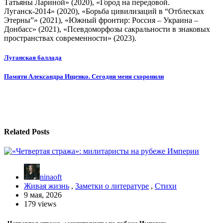
Татьяны Лариной» (2020), «Город на передовой.
Луганск-2014» (2020), «Борьба цивилизаций в “Отблесках
Этерны”» (2021), «Южный фронтир: Россия – Украина –
Донбасс» (2021), «Псевдоморфозы сакральности в знаковых
пространствах современности» (2023).
Навигация
Луганская баллада
по
Памяти Александра Ищенко. Сегодня меня схоронили
записям
Related Posts
ninaoft
Живая жизнь
,
Заметки о литературе
,
Стихи
9 мая, 2026
179 views