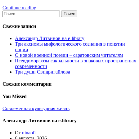
Отправить
Continue reading
Найти:
Свежие записи
Александр Литвинов на e-library
Три аксиомы мифологического сознания в понятии
нации
О новой военной поэзии – саратовским читателям
Псевдоморфозы сакральности в знаковых пространствах
современности
Три души Свидригайлова
Свежие комментарии
You Missed
Современная культурная жизнь
Александр Литвинов на e-library
От
ninaoft
6 августа, 2026