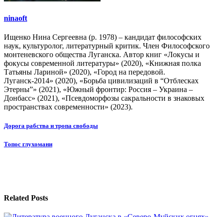
ninaoft
Ищенко Нина Сергеевна (р. 1978) – кандидат философских
наук, культуролог, литературный критик. Член Философского
монтеневского общества Луганска. Автор книг «Локусы и
фокусы современной литературы» (2020), «Книжная полка
Татьяны Лариной» (2020), «Город на передовой.
Луганск-2014» (2020), «Борьба цивилизаций в “Отблесках
Этерны”» (2021), «Южный фронтир: Россия – Украина –
Донбасс» (2021), «Псевдоморфозы сакральности в знаковых
пространствах современности» (2023).
Навигация
Дорога рабства и тропа свободы
по
Топос глухомани
записям
Related Posts