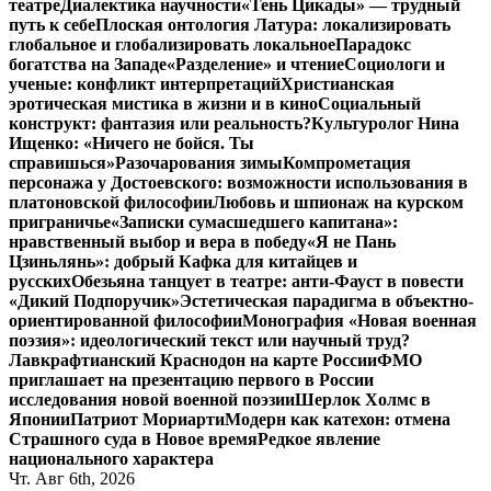
театре
Диалектика научности
«Тень Цикады» — трудный
путь к себе
Плоская онтология Латура: локализировать
глобальное и глобализировать локальное
Парадокс
богатства на Западе
«Разделение» и чтение
Социологи и
ученые: конфликт интерпретаций
Христианская
эротическая мистика в жизни и в кино
Социальный
конструкт: фантазия или реальность?
Культуролог Нина
Ищенко: «Ничего не бойся. Ты
справишься»
Разочарования зимы
Компрометация
персонажа у Достоевского: возможности использования в
платоновской философии
Любовь и шпионаж на курском
приграничье
«Записки сумасшедшего капитана»:
нравственный выбор и вера в победу
«Я не Пань
Цзиньлянь»: добрый Кафка для китайцев и
русских
Обезьяна танцует в театре: анти-Фауст в повести
«Дикий Подпоручик»
Эстетическая парадигма в объектно-
ориентированной философии
Монография «Новая военная
поэзия»: идеологический текст или научный труд?
Лавкрафтианский Краснодон на карте России
ФМО
приглашает на презентацию первого в России
исследования новой военной поэзии
Шерлок Холмс в
Японии
Патриот Мориарти
Модерн как катехон: отмена
Страшного суда в Новое время
Редкое явление
национального характера
Чт. Авг 6th, 2026