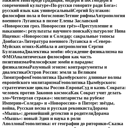
Нижнем Новгороде
Традиция, модерн и постмодерн в
современной культуре
«По-русски говорите ради Бога»:
русский язык как универсальный
Сергий Булгаков:
философия пола и богословие
Летние рифмы
Антропология
военного Луганска в поэме Елены Заславской
«Новороссия гроз. Новороссия грёз»
«Преступление и
наказание»: результаты научного поиска
Культуролог Нина
Ищенко: «Новороссия и Соледар: сакральные топосы
Донбасса»
Литература военного Луганска в «Северо-
Муйских огнях»
Каббала и антропология Сергия
Булгакова
Диалектика зомби: обсуждение физикализма на
ФМО
Аналитическая философия как часть
позитивизма
Философские зомби и парадокс
физикализма
Разумный эгоизм: контраргументы и
диалектика
Остров Россия: земля за Великим
Лимитрофом
Геополитика Цымбурского: длинные волны
европейского милитаризма
Геополитика Цымбурского:
стратегические циклы Россия-Европа
Суд и казнь Сократа:
человек против Законов космоса
Как Сократ учит делать
зло
«Четвертая стража»: милитаристы на рубеже
Империи
«Соледар» и «Новороссия» в Питере: звёзды,
война, Русская весна и русская реконкиста
Дорама
«Мышь»: древнейший детектив и родители
Дорама
«Мышь»: новый Эдип и наука в роли
Аполлона
Геополитика: от географии до риторики
«Сказка