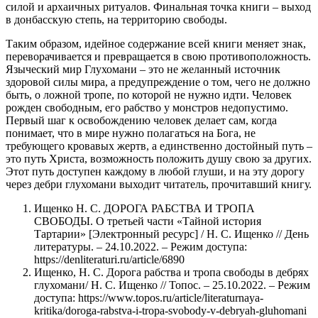
силой и архаичных ритуалов. Финальная точка книги – выход
в донбасскую степь, на территорию свободы.
Таким образом, идейное содержание всей книги меняет знак,
переворачивается и превращается в свою противоположность.
Языческий мир Глухомани – это не желанный источник
здоровой силы мира, а предупреждение о том, чего не должно
быть, о ложной тропе, по которой не нужно идти. Человек
рожден свободным, его рабство у монстров недопустимо.
Первый шаг к освобождению человек делает сам, когда
понимает, что в мире нужно полагаться на Бога, не
требующего кровавых жертв, а единственно достойный путь –
это путь Христа, возможность положить душу свою за других.
Этот путь доступен каждому в любой глуши, и на эту дорогу
через дебри глухомани выходит читатель, прочитавший книгу.
Ищенко Н. С. ДОРОГА РАБСТВА И ТРОПА
СВОБОДЫ. О третьей части «Тайной история
Тартарии» [Электронный ресурс] / Н. С. Ищенко // День
литературы. – 24.10.2022. – Режим доступа:
https://denliteraturi.ru/article/6890
Ищенко, Н. С. Дорога рабства и тропа свободы в дебрях
глухомани/ Н. С. Ищенко // Топос. – 25.10.2022. – Режим
доступа: https://www.topos.ru/article/literaturnaya-
kritika/doroga-rabstva-i-tropa-svobody-v-debryah-gluhomani