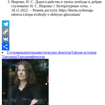
Ищенко, Н. С. Дорога рабства и тропа свободы в дебрях
глухомани/ Н. С. Ищенко // Литературные соты. –
18.11.2022. – Режим доступа: https://litsota.ru/doroga-
rabstva-i-tropa-svobody-v-debryax-gluxomani/
Telegram
Copy
Link
VK
Глухомань
критика
мистическое фэнтези
Тайная история
Отправить
Тартарии
Тартария
фэнтези