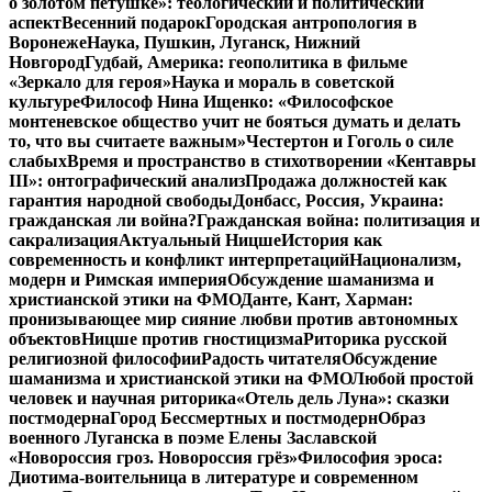
о золотом петушке»: теологический и политический
аспект
Весенний подарок
Городская антропология в
Воронеже
Наука, Пушкин, Луганск, Нижний
Новгород
Гудбай, Америка: геополитика в фильме
«Зеркало для героя»
Наука и мораль в советской
культуре
Философ Нина Ищенко: «Философское
монтеневское общество учит не бояться думать и делать
то, что вы считаете важным»
Честертон и Гоголь о силе
слабых
Время и пространство в стихотворении «Кентавры
III»: онтографический анализ
Продажа должностей как
гарантия народной свободы
Донбасс, Россия, Украина:
гражданская ли война?
Гражданская война: политизация и
сакрализация
Актуальный Ницше
История как
современность и конфликт интерпретаций
Национализм,
модерн и Римская империя
Обсуждение шаманизма и
христианской этики на ФМО
Данте, Кант, Харман:
пронизывающее мир сияние любви против автономных
объектов
Ницше против гностицизма
Риторика русской
религиозной философии
Радость читателя
Обсуждение
шаманизма и христианской этики на ФМО
Любой простой
человек и научная риторика
«Отель дель Луна»: сказки
постмодерна
Город Бессмертных и постмодерн
Образ
военного Луганска в поэме Елены Заславской
«Новороссия гроз. Новороссия грёз»
Философия эроса:
Диотима-воительница в литературе и современном