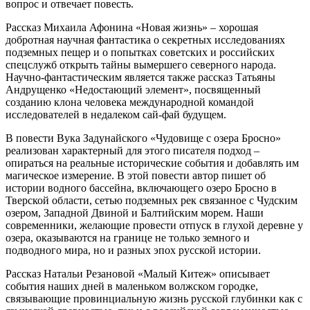
вопрос и отвечает повесть.
Рассказ Михаила Афонина «Новая жизнь» – хорошая
добротная научная фантастика о секретных исследованиях
подземных пещер и о попытках советских и российских
спецслужб открыть тайны вымершего северного народа.
Научно-фантастическим является также рассказ Татьяны
Андрущенко «Недостающий элемент», посвященный
созданию клона человека международной командой
исследователей в недалеком сай-фай будущем.
В повести Вука Задунайского «Чудовище с озера Бросно»
реализован характерный для этого писателя подход –
опираться на реальные исторические события и добавлять им
магическое измерение. В этой повести автор пишет об
истории водного бассейна, включающего озеро Бросно в
Тверской области, сетью подземных рек связанное с Чудским
озером, Западной Двиной и Балтийским морем. Наши
современники, желающие провести отпуск в глухой деревне у
озера, оказываются на границе не только земного и
подводного мира, но и разных эпох русской истории.
Рассказ Натальи Резановой «Малый Китеж» описывает
события наших дней в маленьком волжском городке,
связывающие провинциальную жизнь русской глубинки как с