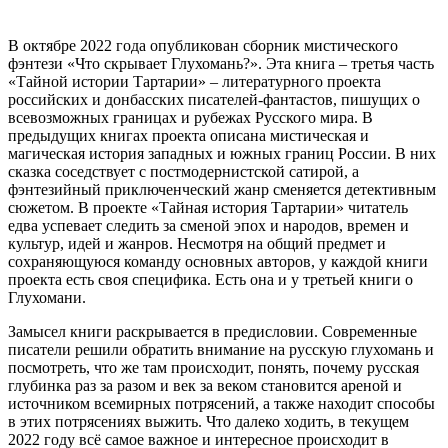
В октябре 2022 года опубликован сборник мистического
фэнтези «Что скрывает Глухомань?». Эта книга – третья часть
«Тайной истории Тартарии» – литературного проекта
российских и донбасских писателей-фантастов, пишущих о
всевозможных границах и рубежах Русского мира. В
предыдущих книгах проекта описана мистическая и
магическая история западных и южных границ России. В них
сказка соседствует с постмодернистской сатирой, а
фэнтезийный приключенческий жанр сменяется детективным
сюжетом. В проекте «Тайная история Тартарии» читатель
едва успевает следить за сменой эпох и народов, времен и
культур, идей и жанров. Несмотря на общий предмет и
сохраняющуюся команду основных авторов, у каждой книги
проекта есть своя специфика. Есть она и у третьей книги о
Глухомани.
Замысел книги раскрывается в предисловии. Современные
писатели решили обратить внимание на русскую глухомань и
посмотреть, что же там происходит, понять, почему русская
глубинка раз за разом и век за веком становится ареной и
источником всемирных потрясений, а также находит способы
в этих потрясениях выжить. Что далеко ходить, в текущем
2022 году всё самое важное и интересное происходит в