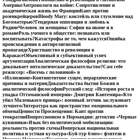
Америке
Антропологи на войне: Сопротивление и
академическая жизнь во Франции
Кант против
розенкрейцеров
Bloody Mary: коктейль или глумление над
Богоматерью?
Гендерная оппозиция и любовь к
Родине
Человек ли женщина: София на иконе и в
романе
Роль ученого в обществе: познавать или
воспитывать?
Катастрофы не то, чем кажутся
Ошибка
происхождения в антирелигиозной
пропаганде
Христианство и революция в
Каракасе
Объективный и субъективный успех
аргументации
Аналитическая философия религии: что
доказывает онтологическое доказательство?
Сам себе
режиссер: «Восемь с половиной» в
«Иллюзионе»
Контингентное сущее, иерархические
причины и материя
Доказательства бытия Божия в
аналитической философии
Русский след: «История роста и
упадка Оттоманской империи» Дмитрия Кантемира
«Кто
убил Маленького принца»: военный летчик заслуживает
лучшего
Литература как пространство эмоционального
обмена
Ценности Просвещения: Кант против
теократии
Импрессионизм в Нормандии: детектив «Черные
кувшинки»
Язык без политической мобилизации:
реальность против схемы
Имперская национальная
политика и устная культура
«Буй-тур блюз»: фэнтези в