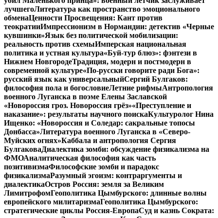
убил Маленького принца»: военный летчик заслуживает
лучшего
Литература как пространство эмоционального
обмена
Ценности Просвещения: Кант против
теократии
Импрессионизм в Нормандии: детектив «Черные
кувшинки»
Язык без политической мобилизации:
реальность против схемы
Имперская национальная
политика и устная культура
«Буй-тур блюз»: фэнтези в
Нижнем Новгороде
Традиция, модерн и постмодерн в
современной культуре
«По-русски говорите ради Бога»:
русский язык как универсальный
Сергий Булгаков:
философия пола и богословие
Летние рифмы
Антропология
военного Луганска в поэме Елены Заславской
«Новороссия гроз. Новороссия грёз»
«Преступление и
наказание»: результаты научного поиска
Культуролог Нина
Ищенко: «Новороссия и Соледар: сакральные топосы
Донбасса»
Литература военного Луганска в «Северо-
Муйских огнях»
Каббала и антропология Сергия
Булгакова
Диалектика зомби: обсуждение физикализма на
ФМО
Аналитическая философия как часть
позитивизма
Философские зомби и парадокс
физикализма
Разумный эгоизм: контраргументы и
диалектика
Остров Россия: земля за Великим
Лимитрофом
Геополитика Цымбурского: длинные волны
европейского милитаризма
Геополитика Цымбурского:
стратегические циклы Россия-Европа
Суд и казнь Сократа: