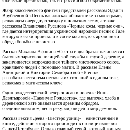
языческой древностью, так и с российской современностью.
Жанр классического фэнтези представлен рассказом Ядвиги
Врублевской «Песнь василиска» об охотнике за монстрами,
решающем очередную загадку в польских лесах, а также
рассказом Владислава Русанова «Черные косы, черные очи»,
где дается интерпретация украинской народной песни о Гале,
которую казаки привязали к сосне косами, как архаичного
обряда борьбы с нечистью.
Рассказ Михаила Афонина «Сестра и два брата» начинается с
бытовых зарисовок полицейской службы в глухой деревне, а
заканчивается возрождением тайного мистического союза,
хранящего людей с помощью магии. В рассказе Елены
Адинцовой и Виктории Семибратской «Я есть»
разрабатывается тема нескольких сознаний в едином теле,
решаемая в магическом ключе.
Один рождественский вечер описан в новелле Инны
Девятьяровой «Накануне Рождества», где выпечка хлеба в
деревенской хате оказывается древним обрядом,
соединяющим дом, лес и реку, мир людей и мир демонов.
Рассказ Гексия Деева «Шестеро убийц» – единственный в
книге, действие которого происходит в столице империи
Санкт-Петербурге. Однако главный герой, который живым