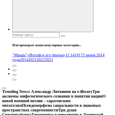
Поиск:
Или проверьте наши популярные категории...
"Мышь"
«Иосиф и его братья»
11.14
1917
2 июня 2014
года
2014
2021
2022
2023
Trending News:
Александр Литвинов на e-library
Три
аксиомы мифологического сознания в понятии нации
О
новой военной поэзии – саратовским
читателям
Псевдоморфозы сакральности в знаковых
пространствах современности
Три души
Свидригайлова
Тимошенко и революция в Латинской