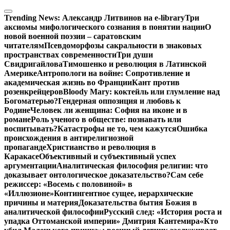
Перейти
к
Trending News:
Александр Литвинов на e-library
Три
содержимому
аксиомы мифологического сознания в понятии нации
О
новой военной поэзии – саратовским
читателям
Псевдоморфозы сакральности в знаковых
пространствах современности
Три души
Свидригайлова
Тимошенко и революция в Латинской
Америке
Антропологи на войне: Сопротивление и
академическая жизнь во Франции
Кант против
розенкрейцеров
Bloody Mary: коктейль или глумление над
Богоматерью?
Гендерная оппозиция и любовь к
Родине
Человек ли женщина: София на иконе и в
романе
Роль ученого в обществе: познавать или
воспитывать?
Катастрофы не то, чем кажутся
Ошибка
происхождения в антирелигиозной
пропаганде
Христианство и революция в
Каракасе
Объективный и субъективный успех
аргументации
Аналитическая философия религии: что
доказывает онтологическое доказательство?
Сам себе
режиссер: «Восемь с половиной» в
«Иллюзионе»
Контингентное сущее, иерархические
причины и материя
Доказательства бытия Божия в
аналитической философии
Русский след: «История роста и
упадка Оттоманской империи» Дмитрия Кантемира
«Кто