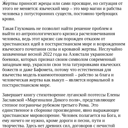
Жертвы приносят жрецы или сами просящие, но ситуация от
этого не меняется: языческий мир – это мир магии и рабства
человека у потусторонних существ, постоянно требующих
крови.
Такая Глухомань не позволит найти решение проблем и
выйти из антропологического кризиса расчеловечивания
человека, ведь этот кризис сам порожден отказом от
христианских идей в постхристианском мире и возрождением
языческого почитания силы и кровавой жертвы. Неслучайно
захваченные весной 2022 года на Азовстали украинские
боевики, которых признал своим символом современный
западным мир, украсили свои тела татуировками языческих
божеств и даже Бафомета, потому что естественная для
язычества модель взаимоотношений – рабство за блага и
человеческая жертва как выкуп – является нормальной в
постхристианском мире.
Завершает книгу стихотворение луганской поэтессы Елены
Заславской «Маргиналии Дикого поля», представляющее
степное пограничье рубежом третьего Рима. Это
единственное в сборнике произведение, явно выражающее
христианское мировоззрение. Человек полагается на Бога, и
ему ничего не нужно, кроме дороги и песни, пути и
творчества. Здесь нет древних сил, договоров с нечистой