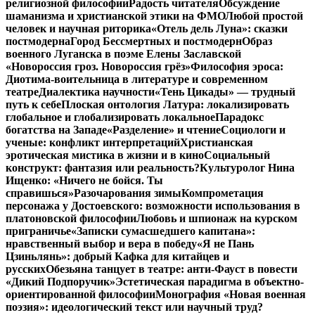
религиозной философии
Радость читателя
Обсуждение
шаманизма и христианской этики на ФМО
Любой простой
человек и научная риторика
«Отель дель Луна»: сказки
постмодерна
Город Бессмертных и постмодерн
Образ
военного Луганска в поэме Елены Заславской
«Новороссия гроз. Новороссия грёз»
Философия эроса:
Диотима-воительница в литературе и современном
театре
Диалектика научности
«Тень Цикады» — трудный
путь к себе
Плоская онтология Латура: локализировать
глобальное и глобализировать локальное
Парадокс
богатства на Западе
«Разделение» и чтение
Социологи и
ученые: конфликт интерпретаций
Христианская
эротическая мистика в жизни и в кино
Социальный
конструкт: фантазия или реальность?
Культуролог Нина
Ищенко: «Ничего не бойся. Ты
справишься»
Разочарования зимы
Компрометация
персонажа у Достоевского: возможности использования в
платоновской философии
Любовь и шпионаж на курском
приграничье
«Записки сумасшедшего капитана»:
нравственный выбор и вера в победу
«Я не Пань
Цзиньлянь»: добрый Кафка для китайцев и
русских
Обезьяна танцует в театре: анти-Фауст в повести
«Дикий Подпоручик»
Эстетическая парадигма в объектно-
ориентированной философии
Монография «Новая военная
поэзия»: идеологический текст или научный труд?