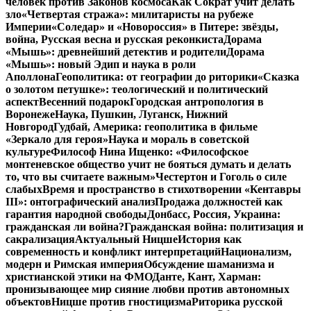
человек против Законов космоса
Как Сократ учит делать
зло
«Четвертая стража»: милитаристы на рубеже
Империи
«Соледар» и «Новороссия» в Питере: звёзды,
война, Русская весна и русская реконкиста
Дорама
«Мышь»: древнейший детектив и родители
Дорама
«Мышь»: новый Эдип и наука в роли
Аполлона
Геополитика: от географии до риторики
«Сказка
о золотом петушке»: теологический и политический
аспект
Весенний подарок
Городская антропология в
Воронеже
Наука, Пушкин, Луганск, Нижний
Новгород
Гудбай, Америка: геополитика в фильме
«Зеркало для героя»
Наука и мораль в советской
культуре
Философ Нина Ищенко: «Философское
монтеневское общество учит не бояться думать и делать
то, что вы считаете важным»
Честертон и Гоголь о силе
слабых
Время и пространство в стихотворении «Кентавры
III»: онтографический анализ
Продажа должностей как
гарантия народной свободы
Донбасс, Россия, Украина:
гражданская ли война?
Гражданская война: политизация и
сакрализация
Актуальный Ницше
История как
современность и конфликт интерпретаций
Национализм,
модерн и Римская империя
Обсуждение шаманизма и
христианской этики на ФМО
Данте, Кант, Харман:
пронизывающее мир сияние любви против автономных
объектов
Ницше против гностицизма
Риторика русской