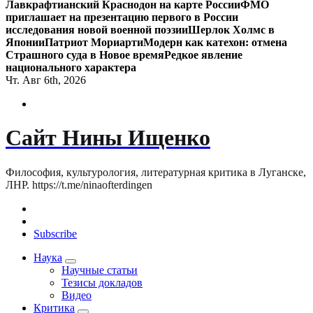
Лавкрафтианский Краснодон на карте России
ФМО
приглашает на презентацию первого в России
исследования новой военной поэзии
Шерлок Холмс в
Японии
Патриот Мориарти
Модерн как катехон: отмена
Страшного суда в Новое время
Редкое явление
национального характера
Чт. Авг 6th, 2026
Сайт Нины Ищенко
Философия, культурология, литературная критика в Луганске,
ЛНР. https://t.me/ninaofterdingen
Subscribe
Наука
Научные статьи
Тезисы докладов
Видео
Критика