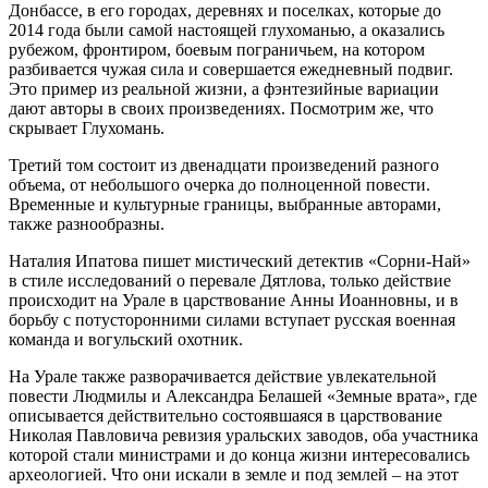
Донбассе, в его городах, деревнях и поселках, которые до
2014 года были самой настоящей глухоманью, а оказались
рубежом, фронтиром, боевым пограничьем, на котором
разбивается чужая сила и совершается ежедневный подвиг.
Это пример из реальной жизни, а фэнтезийные вариации
дают авторы в своих произведениях. Посмотрим же, что
скрывает Глухомань.
Третий том состоит из двенадцати произведений разного
объема, от небольшого очерка до полноценной повести.
Временные и культурные границы, выбранные авторами,
также разнообразны.
Наталия Ипатова пишет мистический детектив «Сорни-Най»
в стиле исследований о перевале Дятлова, только действие
происходит на Урале в царствование Анны Иоанновны, и в
борьбу с потусторонними силами вступает русская военная
команда и вогульский охотник.
На Урале также разворачивается действие увлекательной
повести Людмилы и Александра Белашей «Земные врата», где
описывается действительно состоявшаяся в царствование
Николая Павловича ревизия уральских заводов, оба участника
которой стали министрами и до конца жизни интересовались
археологией. Что они искали в земле и под землей – на этот