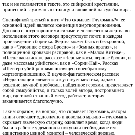
так и не появляется в тексте, это сибирский крестьянин,
принесший глухомань в столицу и влиявший на судьбы мира.
Спецификой третьей книги «Что скрывает Глухомань?», ее
основной идеей является концепция жертвоприношения.
Договор с потусторонними силами и человеческая жертва во
исполнение этого договора присутствует почти в каждом
произведении сборника. Жертва может быть и бескровной,
как в «Чудовище с озера Бросно» и «Земных вратах», и
полноценной кровавой расправой, как в «Малом Китеже»,
«Песне василиска», рассказе «Черные косы, черные брови», и
даже массовым убийством, как в «Сорни-Най». Рассказ
«Шестеро убийц» прямо посвящен своеобразному
жертвоприношению. В научно-фантастическом рассказе
«Недостающий элемент» отсутствует мистика, однако
решение научной проблемы, найденное героями, представляет
собой самоубийство, и только волей автора, построившего
мир, где такой странный метод работает, история
заканчивается благополучно.
Таким образом, на вопрос, что скрывает Глухомань, авторы
книги отвечают однозначно и довольно мрачно – глухомань
скрывает языческую старину, оживляет время, когда люди
были в рабстве у демонов и покупали необходимое им
единственно ценной монетой – человеческой жизнью.