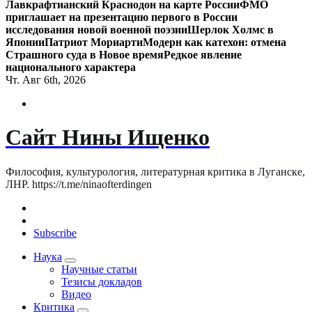
Лавкрафтианский Краснодон на карте России
ФМО
приглашает на презентацию первого в России
исследования новой военной поэзии
Шерлок Холмс в
Японии
Патриот Мориарти
Модерн как катехон: отмена
Страшного суда в Новое время
Редкое явление
национального характера
Чт. Авг 6th, 2026
Сайт Нины Ищенко
Философия, культурология, литературная критика в Луганске,
ЛНР. https://t.me/ninaofterdingen
Subscribe
Наука
Научные статьи
Тезисы докладов
Видео
Критика