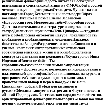
религиозной философии
Радость читателя
Обсуждение
шаманизма и христианской этики на ФМО
Любой простой
человек и научная риторика
«Отель дель Луна»: сказки
постмодерна
Город Бессмертных и постмодерн
Образ
военного Луганска в поэме Елены Заславской
«Новороссия гроз. Новороссия грёз»
Философия эроса:
Диотима-воительница в литературе и современном
театре
Диалектика научности
«Тень Цикады» — трудный
путь к себе
Плоская онтология Латура: локализировать
глобальное и глобализировать локальное
Парадокс
богатства на Западе
«Разделение» и чтение
Социологи и
ученые: конфликт интерпретаций
Христианская
эротическая мистика в жизни и в кино
Социальный
конструкт: фантазия или реальность?
Культуролог Нина
Ищенко: «Ничего не бойся. Ты
справишься»
Разочарования зимы
Компрометация
персонажа у Достоевского: возможности использования в
платоновской философии
Любовь и шпионаж на курском
приграничье
«Записки сумасшедшего капитана»:
нравственный выбор и вера в победу
«Я не Пань
Цзиньлянь»: добрый Кафка для китайцев и
русских
Обезьяна танцует в театре: анти-Фауст в повести
«Дикий Подпоручик»
Эстетическая парадигма в объектно-
ориентированной философии
Монография «Новая военная
поэзия»: идеологический текст или научный труд?