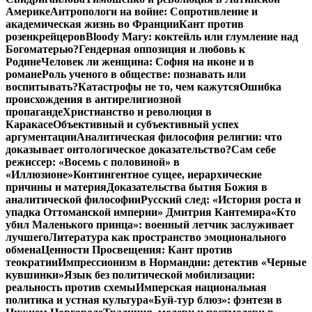
Америке
Антропологи на войне: Сопротивление и
академическая жизнь во Франции
Кант против
розенкрейцеров
Bloody Mary: коктейль или глумление над
Богоматерью?
Гендерная оппозиция и любовь к
Родине
Человек ли женщина: София на иконе и в
романе
Роль ученого в обществе: познавать или
воспитывать?
Катастрофы не то, чем кажутся
Ошибка
происхождения в антирелигиозной
пропаганде
Христианство и революция в
Каракасе
Объективный и субъективный успех
аргументации
Аналитическая философия религии: что
доказывает онтологическое доказательство?
Сам себе
режиссер: «Восемь с половиной» в
«Иллюзионе»
Контингентное сущее, иерархические
причины и материя
Доказательства бытия Божия в
аналитической философии
Русский след: «История роста и
упадка Оттоманской империи» Дмитрия Кантемира
«Кто
убил Маленького принца»: военный летчик заслуживает
лучшего
Литература как пространство эмоционального
обмена
Ценности Просвещения: Кант против
теократии
Импрессионизм в Нормандии: детектив «Черные
кувшинки»
Язык без политической мобилизации:
реальность против схемы
Имперская национальная
политика и устная культура
«Буй-тур блюз»: фэнтези в