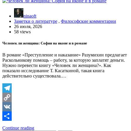
ninaoft
Заметки о литературе
,
Философские комментарии
26 июля, 2026
58 views
Человек ли женщина: София на иконе и в романе
В романе «Преступление и наказание» Разумихин предлагает
Раскольникову помощь – работу, за которую заплатят деньги.
Нужно перевести книгу «Человек ли женщина?». Как
показало исследование Т. Касаткиной, такая книга
действительно существовала.…
Telegram
Copy
Link
VK
Отправить
Continue reading