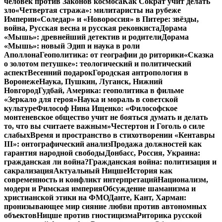
человек против Законов космоса
Как Сократ учит делать
зло
«Четвертая стража»: милитаристы на рубеже
Империи
«Соледар» и «Новороссия» в Питере: звёзды,
война, Русская весна и русская реконкиста
Дорама
«Мышь»: древнейший детектив и родители
Дорама
«Мышь»: новый Эдип и наука в роли
Аполлона
Геополитика: от географии до риторики
«Сказка
о золотом петушке»: теологический и политический
аспект
Весенний подарок
Городская антропология в
Воронеже
Наука, Пушкин, Луганск, Нижний
Новгород
Гудбай, Америка: геополитика в фильме
«Зеркало для героя»
Наука и мораль в советской
культуре
Философ Нина Ищенко: «Философское
монтеневское общество учит не бояться думать и делать
то, что вы считаете важным»
Честертон и Гоголь о силе
слабых
Время и пространство в стихотворении «Кентавры
III»: онтографический анализ
Продажа должностей как
гарантия народной свободы
Донбасс, Россия, Украина:
гражданская ли война?
Гражданская война: политизация и
сакрализация
Актуальный Ницше
История как
современность и конфликт интерпретаций
Национализм,
модерн и Римская империя
Обсуждение шаманизма и
христианской этики на ФМО
Данте, Кант, Харман:
пронизывающее мир сияние любви против автономных
объектов
Ницше против гностицизма
Риторика русской