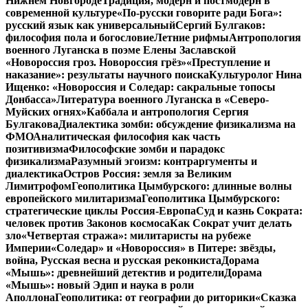
Нижнем Новгороде
Традиция, модерн и постмодерн в
современной культуре
«По-русски говорите ради Бога»:
русский язык как универсальный
Сергий Булгаков:
философия пола и богословие
Летние рифмы
Антропология
военного Луганска в поэме Елены Заславской
«Новороссия гроз. Новороссия грёз»
«Преступление и
наказание»: результаты научного поиска
Культуролог Нина
Ищенко: «Новороссия и Соледар: сакральные топосы
Донбасса»
Литература военного Луганска в «Северо-
Муйских огнях»
Каббала и антропология Сергия
Булгакова
Диалектика зомби: обсуждение физикализма на
ФМО
Аналитическая философия как часть
позитивизма
Философские зомби и парадокс
физикализма
Разумный эгоизм: контраргументы и
диалектика
Остров Россия: земля за Великим
Лимитрофом
Геополитика Цымбурского: длинные волны
европейского милитаризма
Геополитика Цымбурского:
стратегические циклы Россия-Европа
Суд и казнь Сократа:
человек против Законов космоса
Как Сократ учит делать
зло
«Четвертая стража»: милитаристы на рубеже
Империи
«Соледар» и «Новороссия» в Питере: звёзды,
война, Русская весна и русская реконкиста
Дорама
«Мышь»: древнейший детектив и родители
Дорама
«Мышь»: новый Эдип и наука в роли
Аполлона
Геополитика: от географии до риторики
«Сказка