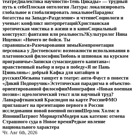
театре
Диалектика научности
«Тень Цикады» — трудный
путь к себе
Плоская онтология Латура: локализировать
глобальное и глобализировать локальное
Парадокс
богатства на Западе
«Разделение» и чтение
Социологи и
ученые: конфликт интерпретаций
Христианская
эротическая мистика в жизни и в кино
Социальный
конструкт: фантазия или реальность?
Культуролог Нина
Ищенко: «Ничего не бойся. Ты
справишься»
Разочарования зимы
Компрометация
персонажа у Достоевского: возможности использования в
платоновской философии
Любовь и шпионаж на курском
приграничье
«Записки сумасшедшего капитана»:
нравственный выбор и вера в победу
«Я не Пань
Цзиньлянь»: добрый Кафка для китайцев и
русских
Обезьяна танцует в театре: анти-Фауст в повести
«Дикий Подпоручик»
Эстетическая парадигма в объектно-
ориентированной философии
Монография «Новая военная
поэзия»: идеологический текст или научный труд?
Лавкрафтианский Краснодон на карте России
ФМО
приглашает на презентацию первого в России
исследования новой военной поэзии
Шерлок Холмс в
Японии
Патриот Мориарти
Модерн как катехон: отмена
Страшного суда в Новое время
Редкое явление
национального характера
Чт. Авг 6th, 2026