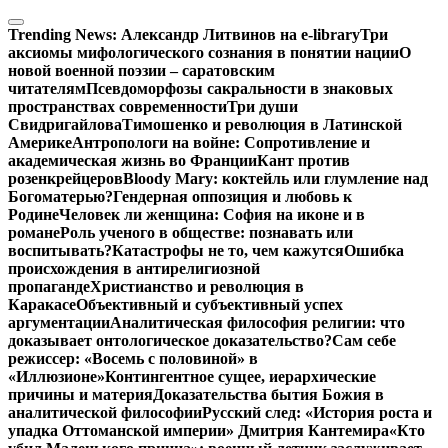
Перейти
к
Trending News:
Александр Литвинов на e-library
Три
содержимому
аксиомы мифологического сознания в понятии нации
О
новой военной поэзии – саратовским
читателям
Псевдоморфозы сакральности в знаковых
пространствах современности
Три души
Свидригайлова
Тимошенко и революция в Латинской
Америке
Антропологи на войне: Сопротивление и
академическая жизнь во Франции
Кант против
розенкрейцеров
Bloody Mary: коктейль или глумление над
Богоматерью?
Гендерная оппозиция и любовь к
Родине
Человек ли женщина: София на иконе и в
романе
Роль ученого в обществе: познавать или
воспитывать?
Катастрофы не то, чем кажутся
Ошибка
происхождения в антирелигиозной
пропаганде
Христианство и революция в
Каракасе
Объективный и субъективный успех
аргументации
Аналитическая философия религии: что
доказывает онтологическое доказательство?
Сам себе
режиссер: «Восемь с половиной» в
«Иллюзионе»
Контингентное сущее, иерархические
причины и материя
Доказательства бытия Божия в
аналитической философии
Русский след: «История роста и
упадка Оттоманской империи» Дмитрия Кантемира
«Кто