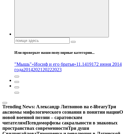
Поиск:
Или проверьте наши популярные категории...
"Мышь"
«Иосиф и его братья»
11.14
1917
2 июня 2014
года
2014
2021
2022
2023
Trending News:
Александр Литвинов на e-library
Три
аксиомы мифологического сознания в понятии нации
О
новой военной поэзии – саратовским
читателям
Псевдоморфозы сакральности в знаковых
пространствах современности
Три души
Свидригайлова
Тимошенко и революция в Латинской