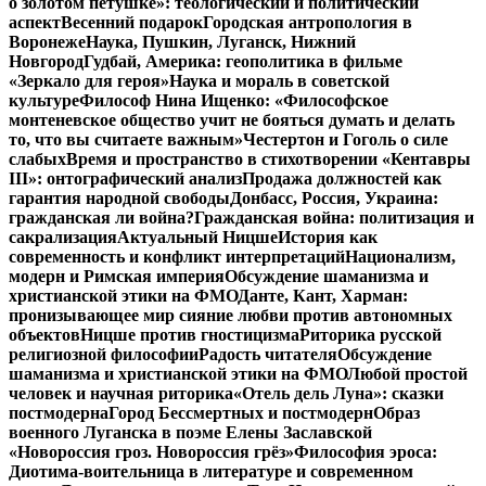
о золотом петушке»: теологический и политический
аспект
Весенний подарок
Городская антропология в
Воронеже
Наука, Пушкин, Луганск, Нижний
Новгород
Гудбай, Америка: геополитика в фильме
«Зеркало для героя»
Наука и мораль в советской
культуре
Философ Нина Ищенко: «Философское
монтеневское общество учит не бояться думать и делать
то, что вы считаете важным»
Честертон и Гоголь о силе
слабых
Время и пространство в стихотворении «Кентавры
III»: онтографический анализ
Продажа должностей как
гарантия народной свободы
Донбасс, Россия, Украина:
гражданская ли война?
Гражданская война: политизация и
сакрализация
Актуальный Ницше
История как
современность и конфликт интерпретаций
Национализм,
модерн и Римская империя
Обсуждение шаманизма и
христианской этики на ФМО
Данте, Кант, Харман:
пронизывающее мир сияние любви против автономных
объектов
Ницше против гностицизма
Риторика русской
религиозной философии
Радость читателя
Обсуждение
шаманизма и христианской этики на ФМО
Любой простой
человек и научная риторика
«Отель дель Луна»: сказки
постмодерна
Город Бессмертных и постмодерн
Образ
военного Луганска в поэме Елены Заславской
«Новороссия гроз. Новороссия грёз»
Философия эроса:
Диотима-воительница в литературе и современном