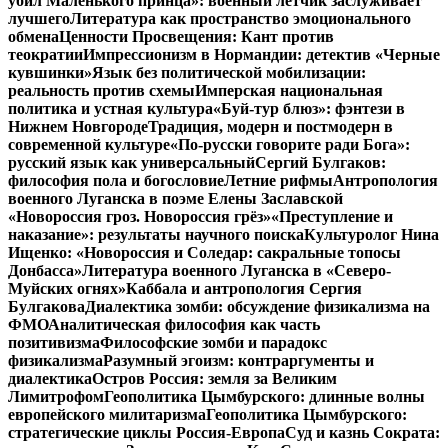
убил Маленького принца»: военный летчик заслуживает
лучшего
Литература как пространство эмоционального
обмена
Ценности Просвещения: Кант против
теократии
Импрессионизм в Нормандии: детектив «Черные
кувшинки»
Язык без политической мобилизации:
реальность против схемы
Имперская национальная
политика и устная культура
«Буй-тур блюз»: фэнтези в
Нижнем Новгороде
Традиция, модерн и постмодерн в
современной культуре
«По-русски говорите ради Бога»:
русский язык как универсальный
Сергий Булгаков:
философия пола и богословие
Летние рифмы
Антропология
военного Луганска в поэме Елены Заславской
«Новороссия гроз. Новороссия грёз»
«Преступление и
наказание»: результаты научного поиска
Культуролог Нина
Ищенко: «Новороссия и Соледар: сакральные топосы
Донбасса»
Литература военного Луганска в «Северо-
Муйских огнях»
Каббала и антропология Сергия
Булгакова
Диалектика зомби: обсуждение физикализма на
ФМО
Аналитическая философия как часть
позитивизма
Философские зомби и парадокс
физикализма
Разумный эгоизм: контраргументы и
диалектика
Остров Россия: земля за Великим
Лимитрофом
Геополитика Цымбурского: длинные волны
европейского милитаризма
Геополитика Цымбурского:
стратегические циклы Россия-Европа
Суд и казнь Сократа: