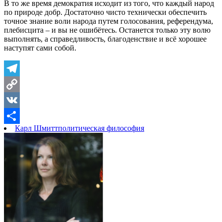
В то же время демократия исходит из того, что каждый народ
по природе добр. Достаточно чисто технически обеспечить
точное знание воли народа путем голосования, референдума,
плебисцита – и вы не ошибётесь. Останется только эту волю
выполнять, а справедливость, благоденствие и всё хорошее
наступят сами собой.
Telegram
Copy
Link
VK
Карл Шмитт
политическая философия
Отправить