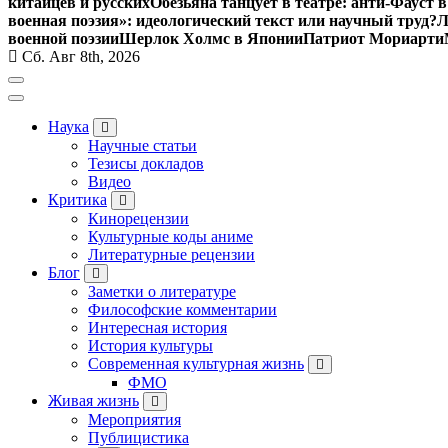
китайцев и русских
Обезьяна танцует в театре: анти-Фауст
военная поэзия»: идеологический текст или научный труд?
Л
военной поэзии
Шерлок Холмс в Японии
Патриот Мориарти
Сб. Авг 8th, 2026
Наука
Научные статьи
Тезисы докладов
Видео
Критика
Кинорецензии
Культурные коды аниме
Литературные рецензии
Блог
Заметки о литературе
Философские комментарии
Интересная история
История культуры
Современная культурная жизнь
ФМО
Живая жизнь
Мероприятия
Публицистика