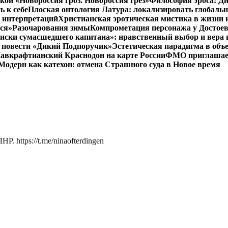
кой «Новороссия гроз. Новороссия грёз»
Философия эроса: Ди
 к себе
Плоская онтология Латура: локализировать глобальн
 интерпретаций
Христианская эротическая мистика в жизни 
ся»
Разочарования зимы
Компрометация персонажа у Достоев
иски сумасшедшего капитана»: нравственный выбор и вера 
 в повести «Дикий Подпоручик»
Эстетическая парадигма в об
авкрафтианский Краснодон на карте России
ФМО приглашает 
Модерн как катехон: отмена Страшного суда в Новое время
. https://t.me/ninaofterdingen