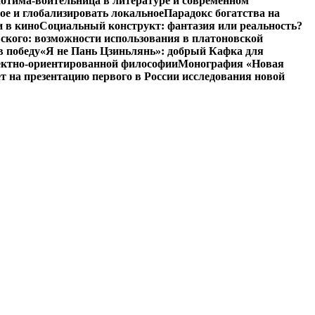
отима-воительница в литературе и современном
ое и глобализировать локальное
Парадокс богатства на
и в кино
Социальный конструкт: фантазия или реальность?
ского: возможности использования в платоновской
в победу
«Я не Пань Цзиньлянь»: добрый Кафка для
ъектно-ориентированной философии
Монография «Новая
на презентацию первого в России исследования новой