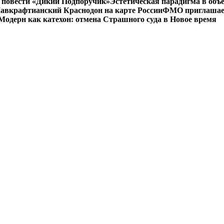
 в повести «Дикий Подпоручик»
Эстетическая парадигма в об
авкрафтианский Краснодон на карте России
ФМО приглашает 
Модерн как катехон: отмена Страшного суда в Новое время