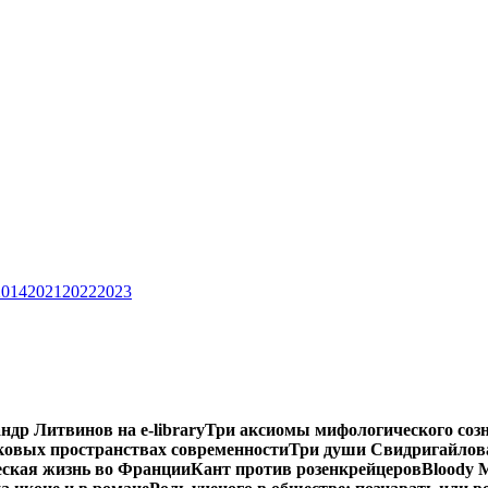
2014
2021
2022
2023
ндр Литвинов на e-library
Три аксиомы мифологического соз
ковых пространствах современности
Три души Свидригайлов
еская жизнь во Франции
Кант против розенкрейцеров
Bloody 