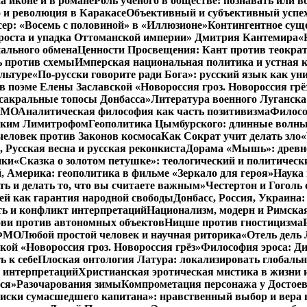
а иконе и в романе
Роль ученого в обществе: познавать или 
 и революция в Каракасе
Объективный и субъективный успе
сер: «Восемь с половиной» в «Иллюзионе»
Контингентное сущ
 роста и упадка Оттоманской империи» Дмитрия Кантемира
«
ального обмена
Ценности Просвещения: Кант против теокра
ь против схемы
Имперская национальная политика и устная 
льтуре
«По-русски говорите ради Бога»: русский язык как у
в поэме Елены Заславской «Новороссия гроз. Новороссия грё
 сакральные топосы Донбасса»
Литература военного Луганска
 ФМО
Аналитическая философия как часть позитивизма
Филосо
ликим Лимитрофом
Геополитика Цымбурского: длинные волны
 человек против Законов космоса
Как Сократ учит делать зло
«
, Русская весна и русская реконкиста
Дорама «Мышь»: древне
ики
«Сказка о золотом петушке»: теологический и политическ
, Америка: геополитика в фильме «Зеркало для героя»
Наука 
ть и делать то, что вы считаете важным»
Честертон и Гоголь 
й как гарантия народной свободы
Донбасс, Россия, Украина
ть и конфликт интерпретаций
Национализм, модерн и Римска
бви против автономных объектов
Ницше против гностицизма
 ФМО
Любой простой человек и научная риторика
«Отель дель 
кой «Новороссия гроз. Новороссия грёз»
Философия эроса: Ди
 к себе
Плоская онтология Латура: локализировать глобальн
 интерпретаций
Христианская эротическая мистика в жизни 
ся»
Разочарования зимы
Компрометация персонажа у Достоев
иски сумасшедшего капитана»: нравственный выбор и вера 