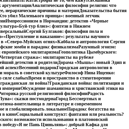
воспитывать?
Катастрофы не то, чем кажутся
Ошибка
х аргументации
Аналитическая философия религии: что
ее, иерархические причины и материя
Доказательства бытия
Кто убил Маленького принца»: военный летчик
тии
Импрессионизм в Нормандии: детектив «Черные
культура
«Буй-тур блюз»: фэнтези в Нижнем
ниверсальный
Сергий Булгаков: философия пола и
з»
«Преступление и наказание»: результаты научного
 в «Северо-Муйских огнях»
Каббала и антропология Сергия
фские зомби и парадокс физикализма
Разумный эгоизм:
 европейского милитаризма
Геополитика Цымбурского:
Четвертая стража»: милитаристы на рубеже
йший детектив и родители
Дорама «Мышь»: новый Эдип и
ий аспект
Весенний подарок
Городская антропология в
и мораль в советской культуре
Философ Нина Ищенко:
о силе слабых
Время и пространство в стихотворении
: гражданская ли война?
Гражданская война: политизация и
я империя
Обсуждение шаманизма и христианской этики на
Риторика русской религиозной философии
Радость
Луна»: сказки постмодерна
Город Бессмертных и
отима-воительница в литературе и современном
ое и глобализировать локальное
Парадокс богатства на
и в кино
Социальный конструкт: фантазия или реальность?
ского: возможности использования в платоновской
в победу
«Я не Пань Цзиньлянь»: добрый Кафка для