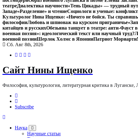
постмодерн
Образ военного Луганска в поэме Елены Заславс
театре
Диалектика научности
«Тень Цикады» — трудный путь
Западе
«Разделение» и чтение
Социологи и ученые: конфликт
Культуролог Нина Ищенко: «Ничего не бойся. Ты справишь
философии
Любовь и шпионаж на курском приграничье
«Зап
китайцев и русских
Обезьяна танцует в театре: анти-Фауст
военная поэзия»: идеологический текст или научный труд?
Л
военной поэзии
Шерлок Холмс в Японии
Патриот Мориарти
Сб. Авг 8th, 2026
Сайт Нины Ищенко
Философия, культурология, литературная критика в Луганске, ЛНР
Subscribe
Наука
Научные статьи