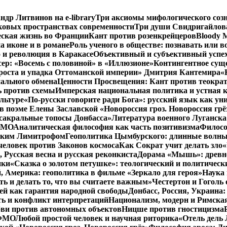
ндр Литвинов на e-library
Три аксиомы мифологического соз
ковых пространствах современности
Три души Свидригайлов
еская жизнь во Франции
Кант против розенкрейцеров
Bloody 
а иконе и в романе
Роль ученого в обществе: познавать или 
 и революция в Каракасе
Объективный и субъективный успе
сер: «Восемь с половиной» в «Иллюзионе»
Контингентное сущ
 роста и упадка Оттоманской империи» Дмитрия Кантемира
«
ального обмена
Ценности Просвещения: Кант против теокра
ь против схемы
Имперская национальная политика и устная 
льтуре
«По-русски говорите ради Бога»: русский язык как у
в поэме Елены Заславской «Новороссия гроз. Новороссия грё
 сакральные топосы Донбасса»
Литература военного Луганска
 ФМО
Аналитическая философия как часть позитивизма
Филосо
ликим Лимитрофом
Геополитика Цымбурского: длинные волны
 человек против Законов космоса
Как Сократ учит делать зло
«
, Русская весна и русская реконкиста
Дорама «Мышь»: древне
ики
«Сказка о золотом петушке»: теологический и политическ
, Америка: геополитика в фильме «Зеркало для героя»
Наука 
ть и делать то, что вы считаете важным»
Честертон и Гоголь 
й как гарантия народной свободы
Донбасс, Россия, Украина
ть и конфликт интерпретаций
Национализм, модерн и Римска
бви против автономных объектов
Ницше против гностицизма
 ФМО
Любой простой человек и научная риторика
«Отель дель 