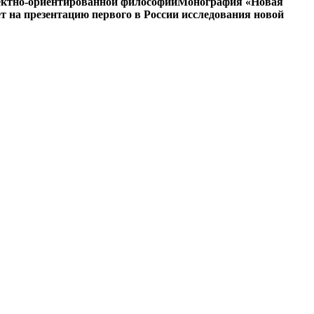
ъектно-ориентированной философии
Монография «Новая
на презентацию первого в России исследования новой