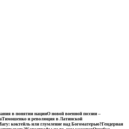
нания в понятии нации
О новой военной поэзии –
а
Тимошенко и революция в Латинской
Mary: коктейль или глумление над Богоматерью?
Гендерная