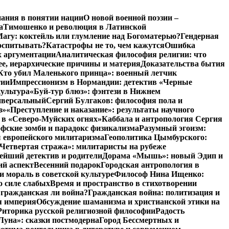
нания в понятии нации
О новой военной поэзии –
а
Тимошенко и революция в Латинской
Mary: коктейль или глумление над Богоматерью?
Гендерная
воспитывать?
Катастрофы не то, чем кажутся
Ошибка
х аргументации
Аналитическая философия религии: что
ее, иерархические причины и материя
Доказательства бытия
Кто убил Маленького принца»: военный летчик
тии
Импрессионизм в Нормандии: детектив «Черные
культура
«Буй-тур блюз»: фэнтези в Нижнем
ниверсальный
Сергий Булгаков: философия пола и
з»
«Преступление и наказание»: результаты научного
 в «Северо-Муйских огнях»
Каббала и антропология Сергия
фские зомби и парадокс физикализма
Разумный эгоизм:
 европейского милитаризма
Геополитика Цымбурского:
Четвертая стража»: милитаристы на рубеже
йший детектив и родители
Дорама «Мышь»: новый Эдип и
ий аспект
Весенний подарок
Городская антропология в
и мораль в советской культуре
Философ Нина Ищенко:
о силе слабых
Время и пространство в стихотворении
: гражданская ли война?
Гражданская война: политизация и
я империя
Обсуждение шаманизма и христианской этики на
Риторика русской религиозной философии
Радость
Луна»: сказки постмодерна
Город Бессмертных и