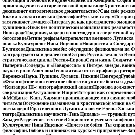
оппозиция и любовь к Родине
Человек ли женщина: София н
происхождения в антирелигиозной пропаганде
Христианство
доказывает онтологическое доказательство?
Сам себе режис
Божия в аналитической философии
Русский след: «История
заслуживает лучшего
Литература как пространство эмоцион
кувшинки»
Язык без политической мобилизации: реальност
Новгороде
Традиция, модерн и постмодерн в современной ку
богословие
Летние рифмы
Антропология военного Луганска 
поиска
Культуролог Нина Ищенко: «Новороссия и Соледар:
Булгакова
Диалектика зомби: обсуждение физикализма на
контраргументы и диалектика
Остров Россия: земля за Ве
стратегические циклы Россия-Европа
Суд и казнь Сократа:
Империи
«Соледар» и «Новороссия» в Питере: звёзды, война
наука в роли Аполлона
Геополитика: от географии до ритор
Воронеже
Наука, Пушкин, Луганск, Нижний Новгород
Гудбай
«Философское монтеневское общество учит не бояться дума
«Кентавры III»: онтографический анализ
Продажа должносте
сакрализация
Актуальный Ницше
История как современнос
ФМО
Данте, Кант, Харман: пронизывающее мир сияние лю
читателя
Обсуждение шаманизма и христианской этики на
постмодерн
Образ военного Луганска в поэме Елены Заславс
театре
Диалектика научности
«Тень Цикады» — трудный путь
Западе
«Разделение» и чтение
Социологи и ученые: конфликт
Культуролог Нина Ищенко: «Ничего не бойся. Ты справишь
философии
Любовь и шпионаж на курском приграничье
«Зап