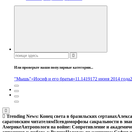
Поиск:
Или проверьте наши популярные категории...
"Мышь"
«Иосиф и его братья»
11.14
1917
2 июня 2014 года
Trending News:
Конец света в бразильских сертанах
Алекса
саратовским читателям
Псевдоморфозы сакральности в зна
Америке
Антропологи на войне: Сопротивление и академич