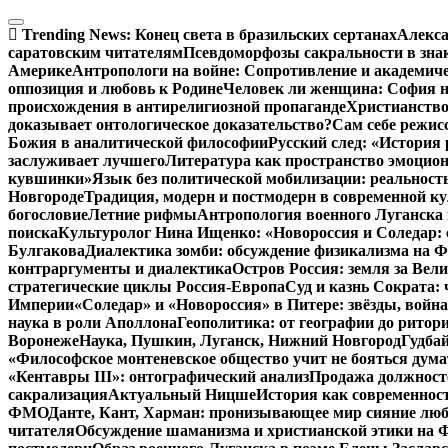
Перейти
к
Trending News:
Конец света в бразильских сертанах
Алекса
содержимому
саратовским читателям
Псевдоморфозы сакральности в зна
Америке
Антропологи на войне: Сопротивление и академич
оппозиция и любовь к Родине
Человек ли женщина: София н
происхождения в антирелигиозной пропаганде
Христианство
доказывает онтологическое доказательство?
Сам себе режис
Божия в аналитической философии
Русский след: «История
заслуживает лучшего
Литература как пространство эмоцион
кувшинки»
Язык без политической мобилизации: реальност
Новгороде
Традиция, модерн и постмодерн в современной ку
богословие
Летние рифмы
Антропология военного Луганска 
поиска
Культуролог Нина Ищенко: «Новороссия и Соледар:
Булгакова
Диалектика зомби: обсуждение физикализма на
контраргументы и диалектика
Остров Россия: земля за Ве
стратегические циклы Россия-Европа
Суд и казнь Сократа:
Империи
«Соледар» и «Новороссия» в Питере: звёзды, война
наука в роли Аполлона
Геополитика: от географии до ритор
Воронеже
Наука, Пушкин, Луганск, Нижний Новгород
Гудбай
«Философское монтеневское общество учит не бояться дума
«Кентавры III»: онтографический анализ
Продажа должносте
сакрализация
Актуальный Ницше
История как современнос
ФМО
Данте, Кант, Харман: пронизывающее мир сияние лю
читателя
Обсуждение шаманизма и христианской этики на