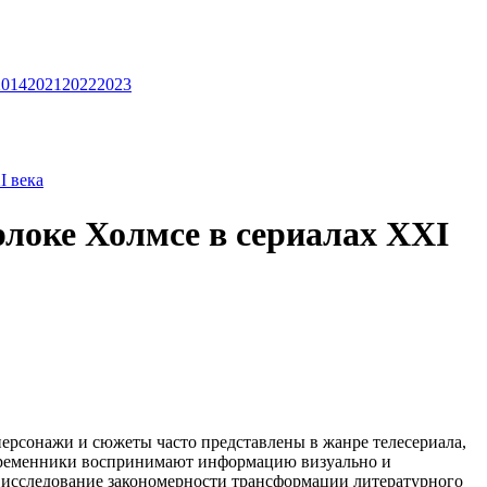
2014
2021
2022
2023
I века
локе Холмсе в сериалах XXI
рсонажи и сюжеты часто представлены в жанре телесериала,
временники воспринимают информацию визуально и
я исследование закономерности трансформации литературного