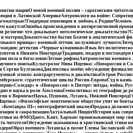
онятии нации
О новой военной поэзии – саратовским читател
люция в Латинской Америке
Антропологи на войне: Сопроти
Богоматерью?
Гендерная оппозиция и любовь к Родине
Человек 
чем кажутся
Ошибка происхождения в антирелигиозной пропа
 религии: что доказывает онтологическое доказательство?
С
 и материя
Доказательства бытия Божия в аналитической ф
енького принца»: военный летчик заслуживает лучшего
Литер
рмандии: детектив «Черные кувшинки»
Язык без политическо
фэнтези в Нижнем Новгороде
Традиция, модерн и постмодерн 
ия пола и богословие
Летние рифмы
Антропология военного 
аучного поиска
Культуролог Нина Ищенко: «Новороссия и Со
я Сергия Булгакова
Диалектика зомби: обсуждение физикал
зумный эгоизм: контраргументы и диалектика
Остров Россия
мбурского: стратегические циклы Россия-Европа
Суд и казнь
перии
«Соледар» и «Новороссия» в Питере: звёзды, война, Рус
ип и наука в роли Аполлона
Геополитика: от географии до р
гия в Воронеже
Наука, Пушкин, Луганск, Нижний Новгород
Г
енко: «Философское монтеневское общество учит не бояться
 «Кентавры III»: онтографический анализ
Продажа должносте
изация и сакрализация
Актуальный Ницше
История как совр
 этики на ФМО
Данте, Кант, Харман: пронизывающее мир си
сть читателя
Обсуждение шаманизма и христианской этики 
одерн
Образ военного Луганска в поэме Елены Заславской «Но