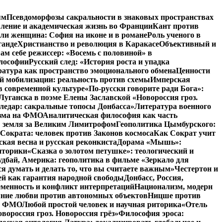
ям
Псевдоморфозы сакральности в знаковых пространствах
вление и академическая жизнь во Франции
Кант против
ли женщина: София на иконе и в романе
Роль ученого в
ганде
Христианство и революция в Каракасе
Объективный и
ам себе режиссер: «Восемь с половиной» в
илософии
Русский след: «История роста и упадка
атура как пространство эмоционального обмена
Ценности
й мобилизации: реальность против схемы
Имперская
в современной культуре
«По-русски говорите ради Бога»:
Луганска в поэме Елены Заславской «Новороссия гроз.
ледар: сакральные топосы Донбасса»
Литература военного
изма на ФМО
Аналитическая философия как часть
: земля за Великим Лимитрофом
Геополитика Цымбурского:
 Сократа: человек против Законов космоса
Как Сократ учит
ская весна и русская реконкиста
Дорама «Мышь»:
иторики
«Сказка о золотом петушке»: теологический и
удбай, Америка: геополитика в фильме «Зеркало для
 думать и делать то, что вы считаете важным»
Честертон и
й как гарантия народной свободы
Донбасс, Россия,
еменность и конфликт интерпретаций
Национализм, модерн
яние любви против автономных объектов
Ницше против
на ФМО
Любой простой человек и научная риторика
«Отель
вороссия гроз. Новороссия грёз»
Философия эроса: