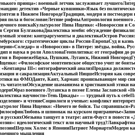
енького принца»: военный летчик заслуживает лучшего
Литер
рмандии: детектив «Черные кувшинки»
Язык без политическо
фэнтези в Нижнем Новгороде
Традиция, модерн и постмодерн 
ия пола и богословие
Летние рифмы
Антропология военного 
аучного поиска
Культуролог Нина Ищенко: «Новороссия и Со
я Сергия Булгакова
Диалектика зомби: обсуждение физикал
зумный эгоизм: контраргументы и диалектика
Остров Россия
мбурского: стратегические циклы Россия-Европа
Суд и казнь
перии
«Соледар» и «Новороссия» в Питере: звёзды, война, Рус
ип и наука в роли Аполлона
Геополитика: от географии до р
гия в Воронеже
Наука, Пушкин, Луганск, Нижний Новгород
Г
енко: «Философское монтеневское общество учит не бояться
 «Кентавры III»: онтографический анализ
Продажа должносте
изация и сакрализация
Актуальный Ницше
История как совр
 этики на ФМО
Данте, Кант, Харман: пронизывающее мир си
сть читателя
Обсуждение шаманизма и христианской этики 
одерн
Образ военного Луганска в поэме Елены Заславской «Но
иалектика научности
«Тень Цикады» — трудный путь к себе
Пл
азделение» и чтение
Социологи и ученые: конфликт интерпре
ьтуролог Нина Ищенко: «Ничего не бойся. Ты справишься»
Р
 философии
Любовь и шпионаж на курском приграничье
«Запи
и русских
Обезьяна танцует в театре: анти-Фауст в повести
эзия»: идеологический текст или научный труд?
Лавкрафтиан
поэзии
Шерлок Холмс в Японии
Патриот Мориарти
Модерн ка
 военного мышления