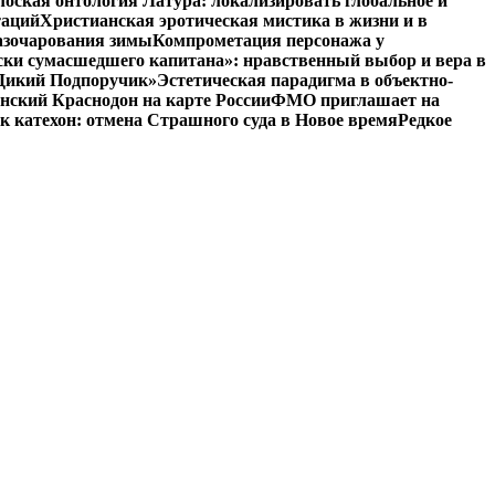
оская онтология Латура: локализировать глобальное и
таций
Христианская эротическая мистика в жизни и в
азочарования зимы
Компрометация персонажа у
ски сумасшедшего капитана»: нравственный выбор и вера в
 «Дикий Подпоручик»
Эстетическая парадигма в объектно-
ский Краснодон на карте России
ФМО приглашает на
к катехон: отмена Страшного суда в Новое время
Редкое