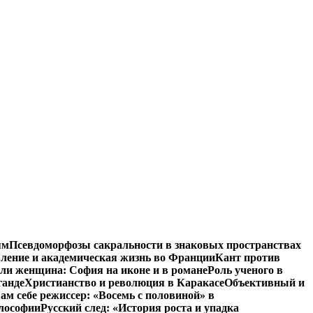
ям
Псевдоморфозы сакральности в знаковых пространствах
вление и академическая жизнь во Франции
Кант против
ли женщина: София на иконе и в романе
Роль ученого в
ганде
Христианство и революция в Каракасе
Объективный и
ам себе режиссер: «Восемь с половиной» в
илософии
Русский след: «История роста и упадка