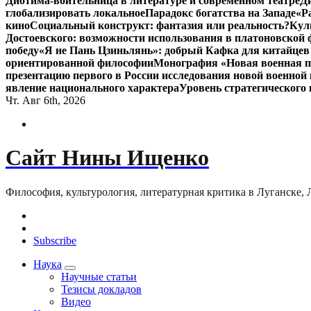
Диотима-воительница в литературе и современном театре
Д
глобализировать локальное
Парадокс богатства на Западе
«Р
кино
Социальный конструкт: фантазия или реальность?
Кул
Достоевского: возможности использования в платоновской
победу
«Я не Пань Цзиньлянь»: добрый Кафка для китайцев 
ориентированной философии
Монография «Новая военная по
презентацию первого в России исследования новой военной 
явление национального характера
Уровень стратегического
Чт. Авг 6th, 2026
Сайт Нины Ищенко
Философия, культурология, литературная критика в Луганске, ЛНР
Subscribe
Наука
Научные статьи
Тезисы докладов
Видео