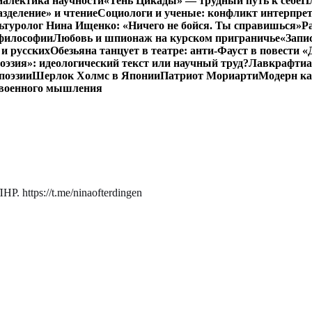
иалектика научности
«Тень Цикады» — трудный путь к себе
Пл
азделение» и чтение
Социологи и ученые: конфликт интерпре
ьтуролог Нина Ищенко: «Ничего не бойся. Ты справишься»
Р
 философии
Любовь и шпионаж на курском приграничье
«Запи
и русских
Обезьяна танцует в театре: анти-Фауст в повести
эзия»: идеологический текст или научный труд?
Лавкрафтиан
поэзии
Шерлок Холмс в Японии
Патриот Мориарти
Модерн ка
 военного мышления
. https://t.me/ninaofterdingen