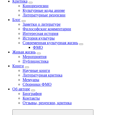
Критика
Кинорецензии
Культурные коды аниме
Литературные рецензии
Блог
Заметки о литературе
Философские комментарии
Интересная история
История культуры
Современная культурная жизнь
ФМО
Живая жизнь
Мероприятия
Публицистика
Книги
Научные книги
Литературная критика
Мемуары
Сборники ФМО
Об авторе
Биография
Контакты
Отзывы, рецензии, критика