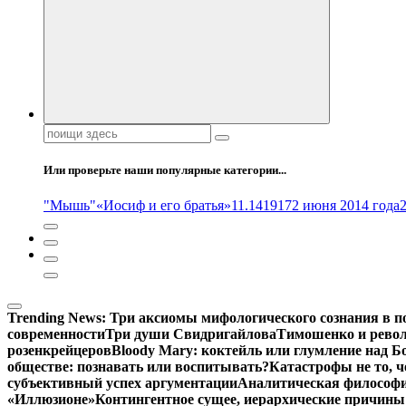
Поиск:
Или проверьте наши популярные категории...
"Мышь"
«Иосиф и его братья»
11.14
1917
2 июня 2014 года
Trending News:
Три аксиомы мифологического сознания в п
современности
Три души Свидригайлова
Тимошенко и рево
розенкрейцеров
Bloody Mary: коктейль или глумление над 
обществе: познавать или воспитывать?
Катастрофы не то, 
субъективный успех аргументации
Аналитическая философия
«Иллюзионе»
Контингентное сущее, иерархические причины