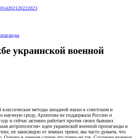
2014
2021
2022
2023
ропаганды
бе украинской военной
классические методы западной науки к советским и
ю научную среду, Архипова не поддержала Россию и
году и сейчас активно работает против своих бывших
льная антропология» идеи украинской военной пропаганды и
тине, не зависящую от земных тревог, мы часто думаем, что
о. Однако в данном случае это точно не так. Создание нужных