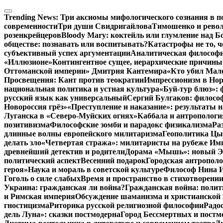
Перейти
к
Trending News:
Три аксиомы мифологического сознания в п
содержимому
современности
Три души Свидригайлова
Тимошенко и рево
розенкрейцеров
Bloody Mary: коктейль или глумление над 
обществе: познавать или воспитывать?
Катастрофы не то, 
субъективный успех аргументации
Аналитическая философия
«Иллюзионе»
Контингентное сущее, иерархические причины
Оттоманской империи» Дмитрия Кантемира
«Кто убил Мал
Просвещения: Кант против теократии
Импрессионизм в Но
национальная политика и устная культура
«Буй-тур блюз»: 
русский язык как универсальный
Сергий Булгаков: философ
Новороссия грёз»
«Преступление и наказание»: результаты н
Луганска в «Северо-Муйских огнях»
Каббала и антропологи
позитивизма
Философские зомби и парадокс физикализма
Ра
длинные волны европейского милитаризма
Геополитика Цы
делать зло
«Четвертая стража»: милитаристы на рубеже Им
древнейший детектив и родители
Дорама «Мышь»: новый Эд
политический аспект
Весенний подарок
Городская антрополо
героя»
Наука и мораль в советской культуре
Философ Нина Ищ
Гоголь о силе слабых
Время и пространство в стихотворении
Украина: гражданская ли война?
Гражданская война: полит
и Римская империя
Обсуждение шаманизма и христианской
гностицизма
Риторика русской религиозной философии
Радо
дель Луна»: сказки постмодерна
Город Бессмертных и постм