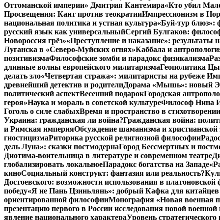
Оттоманской империи» Дмитрия Кантемира
«Кто убил Мал
Просвещения: Кант против теократии
Импрессионизм в Но
национальная политика и устная культура
«Буй-тур блюз»: 
русский язык как универсальный
Сергий Булгаков: философ
Новороссия грёз»
«Преступление и наказание»: результаты н
Луганска в «Северо-Муйских огнях»
Каббала и антропологи
позитивизма
Философские зомби и парадокс физикализма
Ра
длинные волны европейского милитаризма
Геополитика Цы
делать зло
«Четвертая стража»: милитаристы на рубеже Им
древнейший детектив и родители
Дорама «Мышь»: новый Эд
политический аспект
Весенний подарок
Городская антрополо
героя»
Наука и мораль в советской культуре
Философ Нина Ищ
Гоголь о силе слабых
Время и пространство в стихотворении
Украина: гражданская ли война?
Гражданская война: полит
и Римская империя
Обсуждение шаманизма и христианской
гностицизма
Риторика русской религиозной философии
Радо
дель Луна»: сказки постмодерна
Город Бессмертных и постм
Диотима-воительница в литературе и современном театре
Д
глобализировать локальное
Парадокс богатства на Западе
«Р
кино
Социальный конструкт: фантазия или реальность?
Кул
Достоевского: возможности использования в платоновской
победу
«Я не Пань Цзиньлянь»: добрый Кафка для китайцев 
ориентированной философии
Монография «Новая военная по
презентацию первого в России исследования новой военной 
явление национального характера
Уровень стратегического