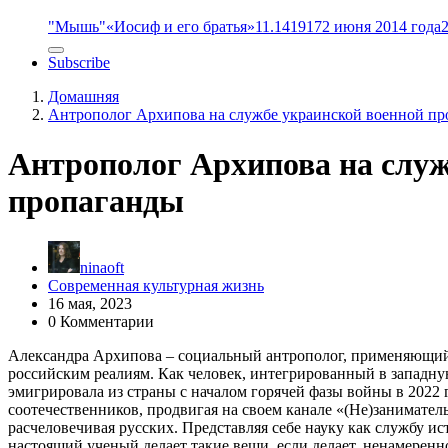
"Мышь"
«Иосиф и его братья»
11.14
1917
2 июня 2014 года
Subscribe
Домашняя
Антрополог Архипова на службе украинской военной п
Антрополог Архипова на служ
пропаганды
ninaoft
Современная культурная жизнь
16 мая, 2023
0 Комментарии
Александра Архипова – социальный антрополог, применяющий 
российским реалиям. Как человек, интегрированный в западну
эмигрировала из страны с началом горячей фазы войны в 2022 
соотечественников, продвигая на своем канале «(Не)занимате
расчеловечивая русских. Представляя себе науку как службу ис
настоящий ученый делает такие вещи, если делает, ненамеренн