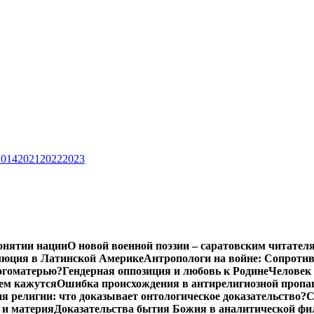
2014
2021
2022
2023
онятии нации
О новой военной поэзии – саратовским читател
люция в Латинской Америке
Антропологи на войне: Сопроти
Богоматерью?
Гендерная оппозиция и любовь к Родине
Человек 
чем кажутся
Ошибка происхождения в антирелигиозной пропа
 религии: что доказывает онтологическое доказательство?
С
 и материя
Доказательства бытия Божия в аналитической ф