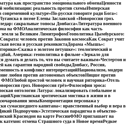
атура как пространство эмоционального обмена
Ценности
й мобилизации: реальность против схемы
Имперская
в современной культуре
«По-русски говорите ради Бога»:
Луганска в поэме Елены Заславской «Новороссия гроз.
ледар: сакральные топосы Донбасса»
Литература военного
изма на ФМО
Аналитическая философия как часть
: земля за Великим Лимитрофом
Геополитика Цымбурского:
 Сократа: человек против Законов космоса
Как Сократ учит
ская весна и русская реконкиста
Дорама «Мышь»:
иторики
«Сказка о золотом петушке»: теологический и
удбай, Америка: геополитика в фильме «Зеркало для
 думать и делать то, что вы считаете важным»
Честертон и
й как гарантия народной свободы
Донбасс, Россия,
еменность и конфликт интерпретаций
Национализм, модерн
яние любви против автономных объектов
Ницше против
на ФМО
Любой простой человек и научная риторика
«Отель
вороссия гроз. Новороссия грёз»
Философия эроса:
оская онтология Латура: локализировать глобальное и
таций
Христианская эротическая мистика в жизни и в
азочарования зимы
Компрометация персонажа у
ски сумасшедшего капитана»: нравственный выбор и вера в
 «Дикий Подпоручик»
Эстетическая парадигма в объектно-
ский Краснодон на карте России
ФМО приглашает на
к катехон: отмена Страшного суда в Новое время
Редкое