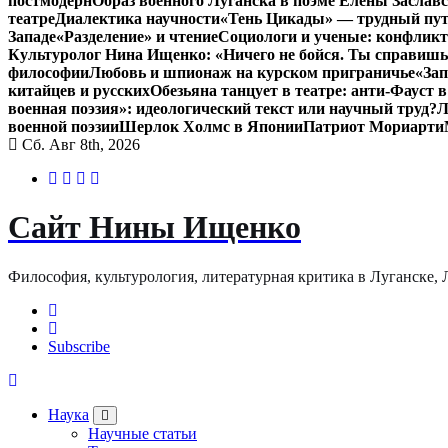
постмодерн
Образ военного Луганска в поэме Елены Заславс
театре
Диалектика научности
«Тень Цикады» — трудный путь
Западе
«Разделение» и чтение
Социологи и ученые: конфликт
Культуролог Нина Ищенко: «Ничего не бойся. Ты справишь
философии
Любовь и шпионаж на курском приграничье
«Зап
китайцев и русских
Обезьяна танцует в театре: анти-Фауст
военная поэзия»: идеологический текст или научный труд?
Л
военной поэзии
Шерлок Холмс в Японии
Патриот Мориарти
Сб. Авг 8th, 2026
Сайт Нины Ищенко
Философия, культурология, литературная критика в Луганске, ЛНР
Subscribe
Наука
Научные статьи