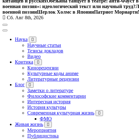
китайцев и русских
Обезьяна танцует в театре: анти-Фауст
военная поэзия»: идеологический текст или научный труд?
Л
военной поэзии
Шерлок Холмс в Японии
Патриот Мориарти
Сб. Авг 8th, 2026
Наука
Научные статьи
Тезисы докладов
Видео
Критика
Кинорецензии
Культурные коды аниме
Литературные рецензии
Блог
Заметки о литературе
Философские комментарии
Интересная история
История культуры
Современная культурная жизнь
ФМО
Живая жизнь
Мероприятия
Публицистика