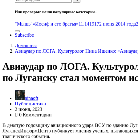
Или проверьте наши популярные категории...
"Мышь"
«Иосиф и его братья»
11.14
1917
2 июня 2014 года
Subscribe
Домашняя
Авиаудар по ЛОГА. Культуролог Нина Ищенко: «Авиауда
Авиаудар по ЛОГА. Культуро
по Луганску стал моментом и
ninaoft
Публицистика
2 июня, 2023
0 Комментарии
В девятую годовщину авиационного удара ВСУ по зданию Луг
ЛуганскИнформЦентр публикует мнения ученых, пытающихся д
трагического события.