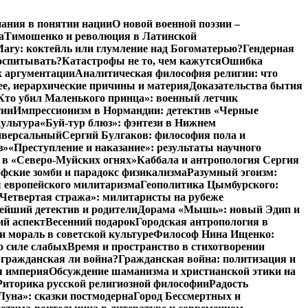
нания в понятии нации
О новой военной поэзии –
а
Тимошенко и революция в Латинской
Mary: коктейль или глумление над Богоматерью?
Гендерная
воспитывать?
Катастрофы не то, чем кажутся
Ошибка
х аргументации
Аналитическая философия религии: что
ее, иерархические причины и материя
Доказательства бытия
Кто убил Маленького принца»: военный летчик
тии
Импрессионизм в Нормандии: детектив «Черные
культура
«Буй-тур блюз»: фэнтези в Нижнем
ниверсальный
Сергий Булгаков: философия пола и
з»
«Преступление и наказание»: результаты научного
 в «Северо-Муйских огнях»
Каббала и антропология Сергия
фские зомби и парадокс физикализма
Разумный эгоизм:
 европейского милитаризма
Геополитика Цымбурского:
Четвертая стража»: милитаристы на рубеже
йший детектив и родители
Дорама «Мышь»: новый Эдип и
ий аспект
Весенний подарок
Городская антропология в
и мораль в советской культуре
Философ Нина Ищенко:
о силе слабых
Время и пространство в стихотворении
: гражданская ли война?
Гражданская война: политизация и
я империя
Обсуждение шаманизма и христианской этики на
Риторика русской религиозной философии
Радость
Луна»: сказки постмодерна
Город Бессмертных и