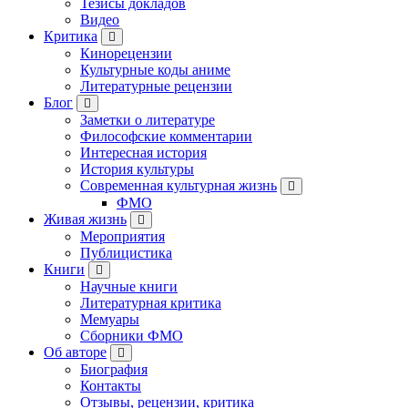
Тезисы докладов
Видео
Критика
Кинорецензии
Культурные коды аниме
Литературные рецензии
Блог
Заметки о литературе
Философские комментарии
Интересная история
История культуры
Современная культурная жизнь
ФМО
Живая жизнь
Мероприятия
Публицистика
Книги
Научные книги
Литературная критика
Мемуары
Сборники ФМО
Об авторе
Биография
Контакты
Отзывы, рецензии, критика