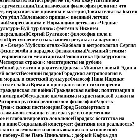
воспитывать?
Катастрофы не то, чем кажутся
Ошибка
х аргументации
Аналитическая философия религии: что
ее, иерархические причины и материя
Доказательства бытия
Кто убил Маленького принца»: военный летчик
тии
Импрессионизм в Нормандии: детектив «Черные
культура
«Буй-тур блюз»: фэнтези в Нижнем
ниверсальный
Сергий Булгаков: философия пола и
з»
«Преступление и наказание»: результаты научного
 в «Северо-Муйских огнях»
Каббала и антропология Сергия
фские зомби и парадокс физикализма
Разумный эгоизм:
 европейского милитаризма
Геополитика Цымбурского:
Четвертая стража»: милитаристы на рубеже
йший детектив и родители
Дорама «Мышь»: новый Эдип и
ий аспект
Весенний подарок
Городская антропология в
и мораль в советской культуре
Философ Нина Ищенко:
о силе слабых
Время и пространство в стихотворении
: гражданская ли война?
Гражданская война: политизация и
я империя
Обсуждение шаманизма и христианской этики на
Риторика русской религиозной философии
Радость
Луна»: сказки постмодерна
Город Бессмертных и
отима-воительница в литературе и современном
ое и глобализировать локальное
Парадокс богатства на
и в кино
Социальный конструкт: фантазия или реальность?
ского: возможности использования в платоновской
в победу
«Я не Пань Цзиньлянь»: добрый Кафка для