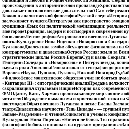
оппозиция и любовь к Родине
Человек ли женщина: София н
происхождения в антирелигиозной пропаганде
Христианство
доказывает онтологическое доказательство?
Сам себе режис
Божия в аналитической философии
Русский след: «История
заслуживает лучшего
Литература как пространство эмоцион
кувшинки»
Язык без политической мобилизации: реальност
Новгороде
Традиция, модерн и постмодерн в современной ку
богословие
Летние рифмы
Антропология военного Луганска 
поиска
Культуролог Нина Ищенко: «Новороссия и Соледар:
Булгакова
Диалектика зомби: обсуждение физикализма на
контраргументы и диалектика
Остров Россия: земля за Ве
стратегические циклы Россия-Европа
Суд и казнь Сократа:
Империи
«Соледар» и «Новороссия» в Питере: звёзды, война
наука в роли Аполлона
Геополитика: от географии до ритор
Воронеже
Наука, Пушкин, Луганск, Нижний Новгород
Гудбай
«Философское монтеневское общество учит не бояться дума
«Кентавры III»: онтографический анализ
Продажа должносте
сакрализация
Актуальный Ницше
История как современнос
ФМО
Данте, Кант, Харман: пронизывающее мир сияние лю
читателя
Обсуждение шаманизма и христианской этики на
постмодерн
Образ военного Луганска в поэме Елены Заславс
театре
Диалектика научности
«Тень Цикады» — трудный путь
Западе
«Разделение» и чтение
Социологи и ученые: конфликт
Культуролог Нина Ищенко: «Ничего не бойся. Ты справишь
философии
Любовь и шпионаж на курском приграничье
«Зап