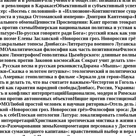
а иконе и в романе
Роль ученого в обществе: познавать или 
 и революция в Каракасе
Объективный и субъективный успе
сер: «Восемь с половиной» в «Иллюзионе»
Контингентное сущ
 роста и упадка Оттоманской империи» Дмитрия Кантемира
«
ального обмена
Ценности Просвещения: Кант против теокра
ь против схемы
Имперская национальная политика и устная 
льтуре
«По-русски говорите ради Бога»: русский язык как у
в поэме Елены Заславской «Новороссия гроз. Новороссия грё
 сакральные топосы Донбасса»
Литература военного Луганска
 ФМО
Аналитическая философия как часть позитивизма
Филосо
ликим Лимитрофом
Геополитика Цымбурского: длинные волны
 человек против Законов космоса
Как Сократ учит делать зло
«
, Русская весна и русская реконкиста
Дорама «Мышь»: древне
ики
«Сказка о золотом петушке»: теологический и политическ
, Америка: геополитика в фильме «Зеркало для героя»
Наука 
ть и делать то, что вы считаете важным»
Честертон и Гоголь 
й как гарантия народной свободы
Донбасс, Россия, Украина
ть и конфликт интерпретаций
Национализм, модерн и Римска
бви против автономных объектов
Ницше против гностицизма
 ФМО
Любой простой человек и научная риторика
«Отель дель 
кой «Новороссия гроз. Новороссия грёз»
Философия эроса: Ди
 к себе
Плоская онтология Латура: локализировать глобальн
 интерпретаций
Христианская эротическая мистика в жизни 
ся»
Разочарования зимы
Компрометация персонажа у Достоев
иски сумасшедшего капитана»: нравственный выбор и вера 