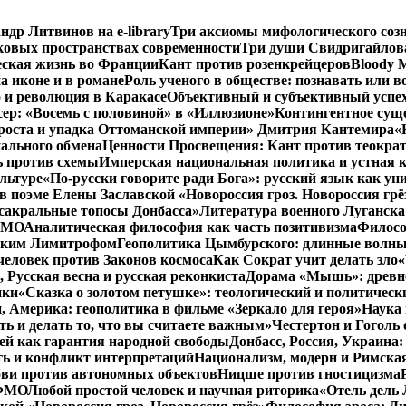
ндр Литвинов на e-library
Три аксиомы мифологического соз
ковых пространствах современности
Три души Свидригайлов
еская жизнь во Франции
Кант против розенкрейцеров
Bloody 
а иконе и в романе
Роль ученого в обществе: познавать или 
 и революция в Каракасе
Объективный и субъективный успе
сер: «Восемь с половиной» в «Иллюзионе»
Контингентное сущ
 роста и упадка Оттоманской империи» Дмитрия Кантемира
«
ального обмена
Ценности Просвещения: Кант против теокра
ь против схемы
Имперская национальная политика и устная 
льтуре
«По-русски говорите ради Бога»: русский язык как у
в поэме Елены Заславской «Новороссия гроз. Новороссия грё
 сакральные топосы Донбасса»
Литература военного Луганска
 ФМО
Аналитическая философия как часть позитивизма
Филосо
ликим Лимитрофом
Геополитика Цымбурского: длинные волны
 человек против Законов космоса
Как Сократ учит делать зло
«
, Русская весна и русская реконкиста
Дорама «Мышь»: древне
ики
«Сказка о золотом петушке»: теологический и политическ
, Америка: геополитика в фильме «Зеркало для героя»
Наука 
ть и делать то, что вы считаете важным»
Честертон и Гоголь 
й как гарантия народной свободы
Донбасс, Россия, Украина
ть и конфликт интерпретаций
Национализм, модерн и Римска
бви против автономных объектов
Ницше против гностицизма
 ФМО
Любой простой человек и научная риторика
«Отель дель 