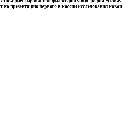
ъектно-ориентированной философии
Монография «Новая
на презентацию первого в России исследования новой