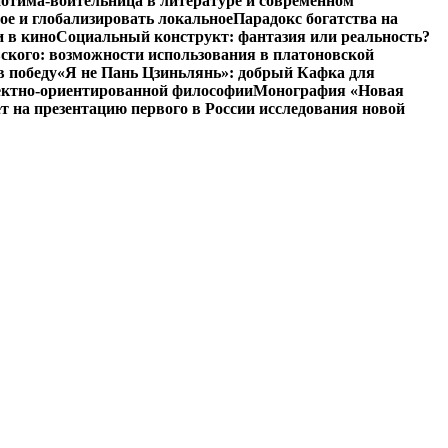
отима-воительница в литературе и современном
ое и глобализировать локальное
Парадокс богатства на
и в кино
Социальный конструкт: фантазия или реальность?
ского: возможности использования в платоновской
в победу
«Я не Пань Цзиньлянь»: добрый Кафка для
ъектно-ориентированной философии
Монография «Новая
на презентацию первого в России исследования новой