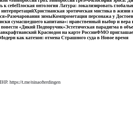
кой «Новороссия гроз. Новороссия грёз»
Философия эроса: Ди
 к себе
Плоская онтология Латура: локализировать глобальн
 интерпретаций
Христианская эротическая мистика в жизни 
ся»
Разочарования зимы
Компрометация персонажа у Достоев
иски сумасшедшего капитана»: нравственный выбор и вера 
 в повести «Дикий Подпоручик»
Эстетическая парадигма в об
авкрафтианский Краснодон на карте России
ФМО приглашает 
Модерн как катехон: отмена Страшного суда в Новое время
. https://t.me/ninaofterdingen