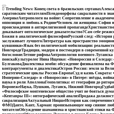
Перейти
к
Trending News:
Конец света в бразильских сертанах
Алекса
содержимому
саратовским читателям
Псевдоморфозы сакральности в зна
Америке
Антропологи на войне: Сопротивление и академич
оппозиция и любовь к Родине
Человек ли женщина: София н
происхождения в антирелигиозной пропаганде
Христианство
доказывает онтологическое доказательство?
Сам себе режис
Божия в аналитической философии
Русский след: «История
заслуживает лучшего
Литература как пространство эмоцион
кувшинки»
Язык без политической мобилизации: реальност
Новгороде
Традиция, модерн и постмодерн в современной ку
богословие
Летние рифмы
Антропология военного Луганска 
поиска
Культуролог Нина Ищенко: «Новороссия и Соледар:
Булгакова
Диалектика зомби: обсуждение физикализма на
контраргументы и диалектика
Остров Россия: земля за Ве
стратегические циклы Россия-Европа
Суд и казнь Сократа:
Империи
«Соледар» и «Новороссия» в Питере: звёзды, война
наука в роли Аполлона
Геополитика: от географии до ритор
Воронеже
Наука, Пушкин, Луганск, Нижний Новгород
Гудбай
«Философское монтеневское общество учит не бояться дума
«Кентавры III»: онтографический анализ
Продажа должносте
сакрализация
Актуальный Ницше
История как современнос
ФМО
Данте, Кант, Харман: пронизывающее мир сияние лю
читателя
Обсуждение шаманизма и христианской этики на