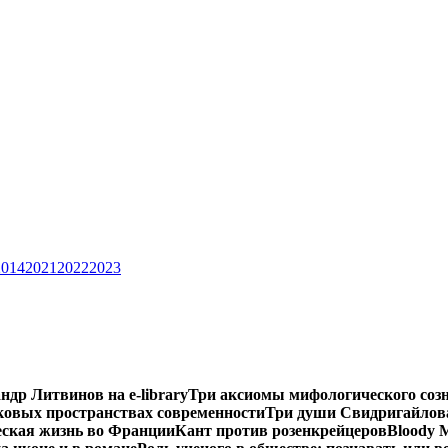
2014
2021
2022
2023
ндр Литвинов на e-library
Три аксиомы мифологического соз
ковых пространствах современности
Три души Свидригайлов
еская жизнь во Франции
Кант против розенкрейцеров
Bloody 