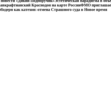
 в повести «Дикий Подпоручик»
Эстетическая парадигма в об
авкрафтианский Краснодон на карте России
ФМО приглашает 
Модерн как катехон: отмена Страшного суда в Новое время