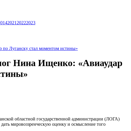
2014
2021
2022
2023
р по Луганску стал моментом истины»
лог Нина Ищенко: «Авиаудар
стины»
анской областной государственной администрации (ЛОГА)
ать мировоззренческую оценку и осмысление того