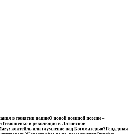
нания в понятии нации
О новой военной поэзии –
а
Тимошенко и революция в Латинской
Mary: коктейль или глумление над Богоматерью?
Гендерная