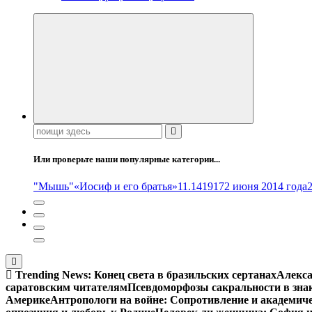
Поиск:
Или проверьте наши популярные категории...
"Мышь"
«Иосиф и его братья»
11.14
1917
2 июня 2014 года
Trending News:
Конец света в бразильских сертанах
Алекса
саратовским читателям
Псевдоморфозы сакральности в зна
Америке
Антропологи на войне: Сопротивление и академич