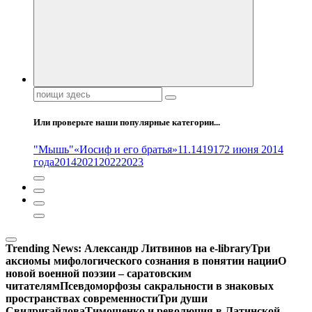
Поиск:
Или проверьте наши популярные категории...
"Мышь"
«Иосиф и его братья»
11.14
1917
2 июня 2014
года
2014
2021
2022
2023
Trending News:
Александр Литвинов на e-library
Три
аксиомы мифологического сознания в понятии нации
О
новой военной поэзии – саратовским
читателям
Псевдоморфозы сакральности в знаковых
пространствах современности
Три души
Свидригайлова
Тимошенко и революция в Латинской