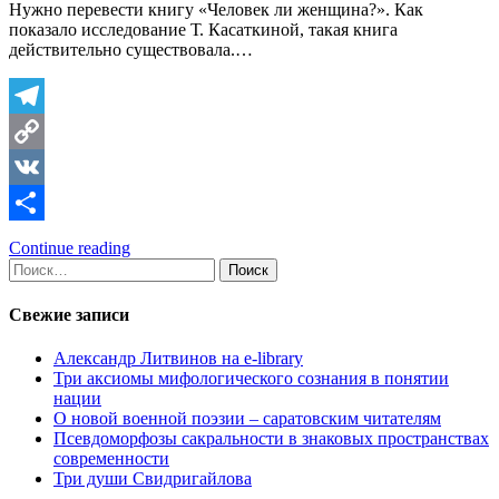
Нужно перевести книгу «Человек ли женщина?». Как
показало исследование Т. Касаткиной, такая книга
действительно существовала.…
Telegram
Copy
Link
VK
Отправить
Continue reading
Найти:
Свежие записи
Александр Литвинов на e-library
Три аксиомы мифологического сознания в понятии
нации
О новой военной поэзии – саратовским читателям
Псевдоморфозы сакральности в знаковых пространствах
современности
Три души Свидригайлова