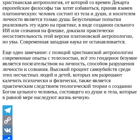
христианская антропология, от которой со времен Декарта
европейские философы так хотят избавиться, приняв взамен
платоническую: человек состоит из тела и души, и носителем
личности является только душа. Безуспешные попытки
реализовать эту идею на практике, в виде создании сильного
ИИ или сознания на флешке, доказали практически
несостоятельность этой версии платоновской антропологии,
но увы. Современная западная наука не останавливается.
Еще одно замечание: с позиций христианской антропологии
современные опыты с телесностью, всё это гендерное безумие
является посягательством на личность, способом разрушения
личности и сознания. Высокий процент самоубийств среди
этих несчастных людей и детей, которых им разрешают
калечить психически и физически, также является
практическим следствием теологической теории о создании
Богом цельного человека, состоящего из души и тела, которые
в равной мере наследуют жизнь вечную.
Telegram
Copy