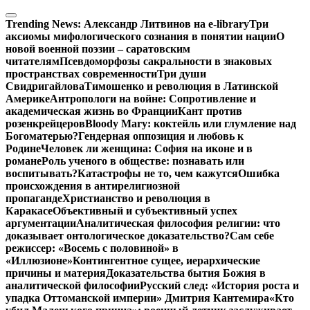
Перейти
к
Trending News:
Александр Литвинов на e-library
Три
содержимому
аксиомы мифологического сознания в понятии нации
О
новой военной поэзии – саратовским
читателям
Псевдоморфозы сакральности в знаковых
пространствах современности
Три души
Свидригайлова
Тимошенко и революция в Латинской
Америке
Антропологи на войне: Сопротивление и
академическая жизнь во Франции
Кант против
розенкрейцеров
Bloody Mary: коктейль или глумление над
Богоматерью?
Гендерная оппозиция и любовь к
Родине
Человек ли женщина: София на иконе и в
романе
Роль ученого в обществе: познавать или
воспитывать?
Катастрофы не то, чем кажутся
Ошибка
происхождения в антирелигиозной
пропаганде
Христианство и революция в
Каракасе
Объективный и субъективный успех
аргументации
Аналитическая философия религии: что
доказывает онтологическое доказательство?
Сам себе
режиссер: «Восемь с половиной» в
«Иллюзионе»
Контингентное сущее, иерархические
причины и материя
Доказательства бытия Божия в
аналитической философии
Русский след: «История роста и
упадка Оттоманской империи» Дмитрия Кантемира
«Кто