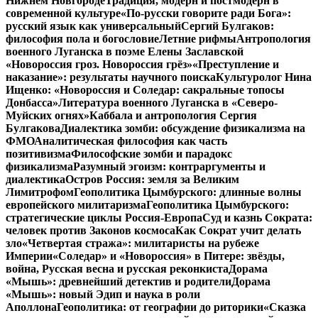
Нижнем Новгороде
Традиция, модерн и постмодерн в
современной культуре
«По-русски говорите ради Бога»:
русский язык как универсальный
Сергий Булгаков:
философия пола и богословие
Летние рифмы
Антропология
военного Луганска в поэме Елены Заславской
«Новороссия гроз. Новороссия грёз»
«Преступление и
наказание»: результаты научного поиска
Культуролог Нина
Ищенко: «Новороссия и Соледар: сакральные топосы
Донбасса»
Литература военного Луганска в «Северо-
Муйских огнях»
Каббала и антропология Сергия
Булгакова
Диалектика зомби: обсуждение физикализма на
ФМО
Аналитическая философия как часть
позитивизма
Философские зомби и парадокс
физикализма
Разумный эгоизм: контраргументы и
диалектика
Остров Россия: земля за Великим
Лимитрофом
Геополитика Цымбурского: длинные волны
европейского милитаризма
Геополитика Цымбурского:
стратегические циклы Россия-Европа
Суд и казнь Сократа:
человек против Законов космоса
Как Сократ учит делать
зло
«Четвертая стража»: милитаристы на рубеже
Империи
«Соледар» и «Новороссия» в Питере: звёзды,
война, Русская весна и русская реконкиста
Дорама
«Мышь»: древнейший детектив и родители
Дорама
«Мышь»: новый Эдип и наука в роли
Аполлона
Геополитика: от географии до риторики
«Сказка