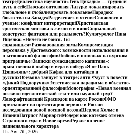
театре
Диалектика научности
«Тень Цикады» — трудный
путь к себе
Плоская онтология Латура: локализировать
глобальное и глобализировать локальное
Парадокс
богатства на Западе
«Разделение» и чтение
Социологи и
ученые: конфликт интерпретаций
Христианская
эротическая мистика в жизни и в кино
Социальный
конструкт: фантазия или реальность?
Культуролог Нина
Ищенко: «Ничего не бойся. Ты
справишься»
Разочарования зимы
Компрометация
персонажа у Достоевского: возможности использования в
платоновской философии
Любовь и шпионаж на курском
приграничье
«Записки сумасшедшего капитана»:
нравственный выбор и вера в победу
«Я не Пань
Цзиньлянь»: добрый Кафка для китайцев и
русских
Обезьяна танцует в театре: анти-Фауст в повести
«Дикий Подпоручик»
Эстетическая парадигма в объектно-
ориентированной философии
Монография «Новая военная
поэзия»: идеологический текст или научный труд?
Лавкрафтианский Краснодон на карте России
ФМО
приглашает на презентацию первого в России
исследования новой военной поэзии
Шерлок Холмс в
Японии
Патриот Мориарти
Модерн как катехон: отмена
Страшного суда в Новое время
Редкое явление
национального характера
Пт. Авг 7th, 2026