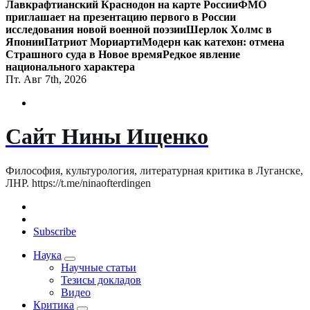
Лавкрафтианский Краснодон на карте России
ФМО
приглашает на презентацию первого в России
исследования новой военной поэзии
Шерлок Холмс в
Японии
Патриот Мориарти
Модерн как катехон: отмена
Страшного суда в Новое время
Редкое явление
национального характера
Пт. Авг 7th, 2026
Сайт Нины Ищенко
Философия, культурология, литературная критика в Луганске,
ЛНР. https://t.me/ninaofterdingen
Subscribe
Наука
Научные статьи
Тезисы докладов
Видео
Критика