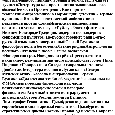
убил Маленького принца»: военный летчик заслуживает
лучшего
Литература как пространство эмоционального
обмена
Ценности Просвещения: Кант против
теократии
Импрессионизм в Нормандии: детектив «Черные
кувшинки»
Язык без политической мобилизации:
реальность против схемы
Имперская национальная
политика и устная культура
«Буй-тур блюз»: фэнтези в
Нижнем Новгороде
Традиция, модерн и постмодерн в
современной культуре
«По-русски говорите ради Бога»:
русский язык как универсальный
Сергий Булгаков:
философия пола и богословие
Летние рифмы
Антропология
военного Луганска в поэме Елены Заславской
«Новороссия гроз. Новороссия грёз»
«Преступление и
наказание»: результаты научного поиска
Культуролог Нина
Ищенко: «Новороссия и Соледар: сакральные топосы
Донбасса»
Литература военного Луганска в «Северо-
Муйских огнях»
Каббала и антропология Сергия
Булгакова
Диалектика зомби: обсуждение физикализма на
ФМО
Аналитическая философия как часть
позитивизма
Философские зомби и парадокс
физикализма
Разумный эгоизм: контраргументы и
диалектика
Остров Россия: земля за Великим
Лимитрофом
Геополитика Цымбурского: длинные волны
европейского милитаризма
Геополитика Цымбурского:
стратегические циклы Россия-Европа
Суд и казнь Сократа: