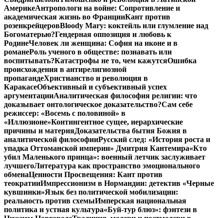
Америке
Антропологи на войне: Сопротивление и
академическая жизнь во Франции
Кант против
розенкрейцеров
Bloody Mary: коктейль или глумление над
Богоматерью?
Гендерная оппозиция и любовь к
Родине
Человек ли женщина: София на иконе и в
романе
Роль ученого в обществе: познавать или
воспитывать?
Катастрофы не то, чем кажутся
Ошибка
происхождения в антирелигиозной
пропаганде
Христианство и революция в
Каракасе
Объективный и субъективный успех
аргументации
Аналитическая философия религии: что
доказывает онтологическое доказательство?
Сам себе
режиссер: «Восемь с половиной» в
«Иллюзионе»
Контингентное сущее, иерархические
причины и материя
Доказательства бытия Божия в
аналитической философии
Русский след: «История роста и
упадка Оттоманской империи» Дмитрия Кантемира
«Кто
убил Маленького принца»: военный летчик заслуживает
лучшего
Литература как пространство эмоционального
обмена
Ценности Просвещения: Кант против
теократии
Импрессионизм в Нормандии: детектив «Черные
кувшинки»
Язык без политической мобилизации:
реальность против схемы
Имперская национальная
политика и устная культура
«Буй-тур блюз»: фэнтези в