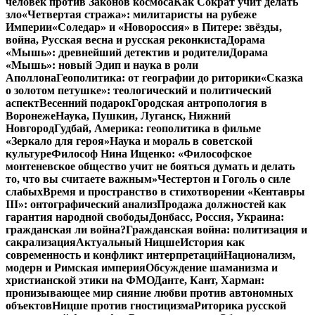
человек против Законов космоса
Как Сократ учит делать
зло
«Четвертая стража»: милитаристы на рубеже
Империи
«Соледар» и «Новороссия» в Питере: звёзды,
война, Русская весна и русская реконкиста
Дорама
«Мышь»: древнейший детектив и родители
Дорама
«Мышь»: новый Эдип и наука в роли
Аполлона
Геополитика: от географии до риторики
«Сказка
о золотом петушке»: теологический и политический
аспект
Весенний подарок
Городская антропология в
Воронеже
Наука, Пушкин, Луганск, Нижний
Новгород
Гудбай, Америка: геополитика в фильме
«Зеркало для героя»
Наука и мораль в советской
культуре
Философ Нина Ищенко: «Философское
монтеневское общество учит не бояться думать и делать
то, что вы считаете важным»
Честертон и Гоголь о силе
слабых
Время и пространство в стихотворении «Кентавры
III»: онтографический анализ
Продажа должностей как
гарантия народной свободы
Донбасс, Россия, Украина:
гражданская ли война?
Гражданская война: политизация и
сакрализация
Актуальный Ницше
История как
современность и конфликт интерпретаций
Национализм,
модерн и Римская империя
Обсуждение шаманизма и
христианской этики на ФМО
Данте, Кант, Харман:
пронизывающее мир сияние любви против автономных
объектов
Ницше против гностицизма
Риторика русской