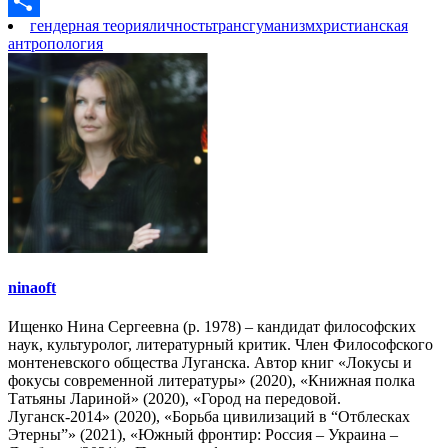
Link
VK
гендерная теория
личность
трансгуманизм
христианская
Отправить
антропология
ninaoft
Ищенко Нина Сергеевна (р. 1978) – кандидат философских
наук, культуролог, литературный критик. Член Философского
монтеневского общества Луганска. Автор книг «Локусы и
фокусы современной литературы» (2020), «Книжная полка
Татьяны Лариной» (2020), «Город на передовой.
Луганск-2014» (2020), «Борьба цивилизаций в “Отблесках
Этерны”» (2021), «Южный фронтир: Россия – Украина –