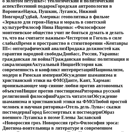
о золотом петушке»: теологический и политический
аспект
Весенний подарок
Городская антропология в
Воронеже
Наука, Пушкин, Луганск, Нижний
Новгород
Гудбай, Америка: геополитика в фильме
«Зеркало для героя»
Наука и мораль в советской
культуре
Философ Нина Ищенко: «Философское
монтеневское общество учит не бояться думать и делать
то, что вы считаете важным»
Честертон и Гоголь о силе
слабых
Время и пространство в стихотворении «Кентавры
III»: онтографический анализ
Продажа должностей как
гарантия народной свободы
Донбасс, Россия, Украина:
гражданская ли война?
Гражданская война: политизация и
сакрализация
Актуальный Ницше
История как
современность и конфликт интерпретаций
Национализм,
модерн и Римская империя
Обсуждение шаманизма и
христианской этики на ФМО
Данте, Кант, Харман:
пронизывающее мир сияние любви против автономных
объектов
Ницше против гностицизма
Риторика русской
религиозной философии
Радость читателя
Обсуждение
шаманизма и христианской этики на ФМО
Любой простой
человек и научная риторика
«Отель дель Луна»: сказки
постмодерна
Город Бессмертных и постмодерн
Образ
военного Луганска в поэме Елены Заславской
«Новороссия гроз. Новороссия грёз»
Философия эроса:
Диотима-воительница в литературе и современном