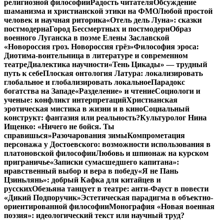
религиозной философии
Радость читателя
Обсуждение
шаманизма и христианской этики на ФМО
Любой простой
человек и научная риторика
«Отель дель Луна»: сказки
постмодерна
Город Бессмертных и постмодерн
Образ
военного Луганска в поэме Елены Заславской
«Новороссия гроз. Новороссия грёз»
Философия эроса:
Диотима-воительница в литературе и современном
театре
Диалектика научности
«Тень Цикады» — трудный
путь к себе
Плоская онтология Латура: локализировать
глобальное и глобализировать локальное
Парадокс
богатства на Западе
«Разделение» и чтение
Социологи и
ученые: конфликт интерпретаций
Христианская
эротическая мистика в жизни и в кино
Социальный
конструкт: фантазия или реальность?
Культуролог Нина
Ищенко: «Ничего не бойся. Ты
справишься»
Разочарования зимы
Компрометация
персонажа у Достоевского: возможности использования в
платоновской философии
Любовь и шпионаж на курском
приграничье
«Записки сумасшедшего капитана»:
нравственный выбор и вера в победу
«Я не Пань
Цзиньлянь»: добрый Кафка для китайцев и
русских
Обезьяна танцует в театре: анти-Фауст в повести
«Дикий Подпоручик»
Эстетическая парадигма в объектно-
ориентированной философии
Монография «Новая военная
поэзия»: идеологический текст или научный труд?