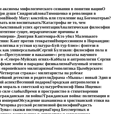
и аксиомы мифологического сознания в понятии нации
О
ри души Свидригайлова
Тимошенко и революция в
ров
Bloody Mary: коктейль или глумление над Богоматерью?
авать или воспитывать?
Катастрофы не то, чем
бъективный успех аргументации
Аналитическая философия
нгентное сущее, иерархические причины и
 империи» Дмитрия Кантемира
«Кто убил Маленького
ния: Кант против теократии
Импрессионизм в Нормандии:
олитика и устная культура
«Буй-тур блюз»: фэнтези в
ык как универсальный
Сергий Булгаков: философия пола и
з»
«Преступление и наказание»: результаты научного
 в «Северо-Муйских огнях»
Каббала и антропология Сергия
фские зомби и парадокс физикализма
Разумный эгоизм:
 европейского милитаризма
Геополитика Цымбурского:
Четвертая стража»: милитаристы на рубеже
йший детектив и родители
Дорама «Мышь»: новый Эдип и
ий аспект
Весенний подарок
Городская антропология в
и мораль в советской культуре
Философ Нина Ищенко:
о силе слабых
Время и пространство в стихотворении
: гражданская ли война?
Гражданская война: политизация и
я империя
Обсуждение шаманизма и христианской этики на
Риторика русской религиозной философии
Радость
Луна»: сказки постмодерна
Город Бессмертных и