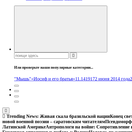
Поиск:
Или проверьте наши популярные категории...
"Мышь"
«Иосиф и его братья»
11.14
1917
2 июня 2014 года
Trending News:
Живая скала бразильской нации
Конец све
новой военной поэзии – саратовским читателям
Псевдоморфо
Латинской Америке
Антропологи на войне: Сопротивление 