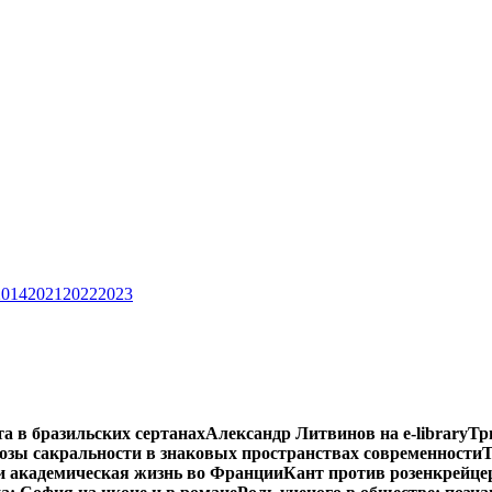
2014
2021
2022
2023
та в бразильских сертанах
Александр Литвинов на e-library
Тр
зы сакральности в знаковых пространствах современности
Т
и академическая жизнь во Франции
Кант против розенкрейце