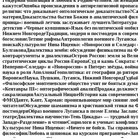
Гендерная оппозиция и любовь к Родине
Человек ли женщина
кажутся
Ошибка происхождения в антирелигиозной пропага
религии: что доказывает онтологическое доказательство?
Са
материя
Доказательства бытия Божия в аналитической фи
принца»: военный летчик заслуживает лучшего
Литература 
детектив «Черные кувшинки»
Язык без политической мобил
Нижнем Новгороде
Традиция, модерн и постмодерн в совре
богословие
Летние рифмы
Антропология военного Луганска 
поиска
Культуролог Нина Ищенко: «Новороссия и Соледар:
Булгакова
Диалектика зомби: обсуждение физикализма на
контраргументы и диалектика
Остров Россия: земля за Ве
стратегические циклы Россия-Европа
Суд и казнь Сократа:
Империи
«Соледар» и «Новороссия» в Питере: звёзды, война
наука в роли Аполлона
Геополитика: от географии до ритор
Воронеже
Наука, Пушкин, Луганск, Нижний Новгород
Гудбай
«Философское монтеневское общество учит не бояться дума
«Кентавры III»: онтографический анализ
Продажа должносте
сакрализация
Актуальный Ницше
История как современнос
ФМО
Данте, Кант, Харман: пронизывающее мир сияние лю
читателя
Обсуждение шаманизма и христианской этики на
постмодерн
Образ военного Луганска в поэме Елены Заславс
театре
Диалектика научности
«Тень Цикады» — трудный путь
Западе
«Разделение» и чтение
Социологи и ученые: конфликт
Культуролог Нина Ищенко: «Ничего не бойся. Ты справишь
философии
Любовь и шпионаж на курском приграничье
«Зап