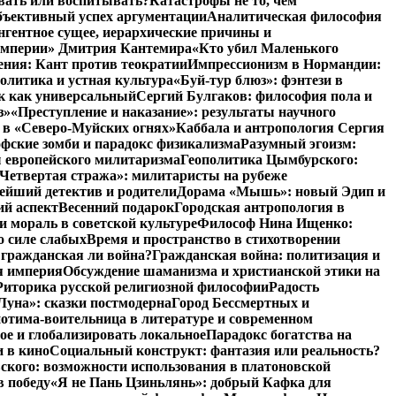
авать или воспитывать?
Катастрофы не то, чем
бъективный успех аргументации
Аналитическая философия
нгентное сущее, иерархические причины и
 империи» Дмитрия Кантемира
«Кто убил Маленького
ния: Кант против теократии
Импрессионизм в Нормандии:
олитика и устная культура
«Буй-тур блюз»: фэнтези в
ык как универсальный
Сергий Булгаков: философия пола и
з»
«Преступление и наказание»: результаты научного
 в «Северо-Муйских огнях»
Каббала и антропология Сергия
фские зомби и парадокс физикализма
Разумный эгоизм:
 европейского милитаризма
Геополитика Цымбурского:
Четвертая стража»: милитаристы на рубеже
йший детектив и родители
Дорама «Мышь»: новый Эдип и
ий аспект
Весенний подарок
Городская антропология в
и мораль в советской культуре
Философ Нина Ищенко:
о силе слабых
Время и пространство в стихотворении
: гражданская ли война?
Гражданская война: политизация и
я империя
Обсуждение шаманизма и христианской этики на
Риторика русской религиозной философии
Радость
Луна»: сказки постмодерна
Город Бессмертных и
отима-воительница в литературе и современном
ое и глобализировать локальное
Парадокс богатства на
и в кино
Социальный конструкт: фантазия или реальность?
ского: возможности использования в платоновской
в победу
«Я не Пань Цзиньлянь»: добрый Кафка для