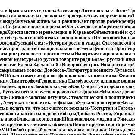
та в бразильских сертанах
Александр Литвинов на e-library
Тр
зы сакральности в знаковых пространствах современности
Т
и академическая жизнь во Франции
Кант против розенкрейце
: София на иконе и в романе
Роль ученого в обществе: позн
нде
Христианство и революция в Каракасе
Объективный и су
м себе режиссер: «Восемь с половиной» в «Иллюзионе»
Конти
лософии
Русский след: «История роста и упадка Оттоманской
как пространство эмоционального обмена
Ценности Просвеще
изации: реальность против схемы
Имперская национальная п
менной культуре
«По-русски говорите ради Бога»: русский яз
в поэме Елены Заславской «Новороссия гроз. Новороссия грё
 сакральные топосы Донбасса»
Литература военного Луганска
 ФМО
Аналитическая философия как часть позитивизма
Филосо
ликим Лимитрофом
Геополитика Цымбурского: длинные волны
 человек против Законов космоса
Как Сократ учит делать зло
«
, Русская весна и русская реконкиста
Дорама «Мышь»: древне
ики
«Сказка о золотом петушке»: теологический и политическ
, Америка: геополитика в фильме «Зеркало для героя»
Наука 
ть и делать то, что вы считаете важным»
Честертон и Гоголь 
й как гарантия народной свободы
Донбасс, Россия, Украина
ть и конфликт интерпретаций
Национализм, модерн и Римска
бви против автономных объектов
Ницше против гностицизма
 ФМО
Любой простой человек и научная риторика
«Отель дель 