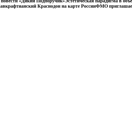
 в повести «Дикий Подпоручик»
Эстетическая парадигма в об
авкрафтианский Краснодон на карте России
ФМО приглашает 