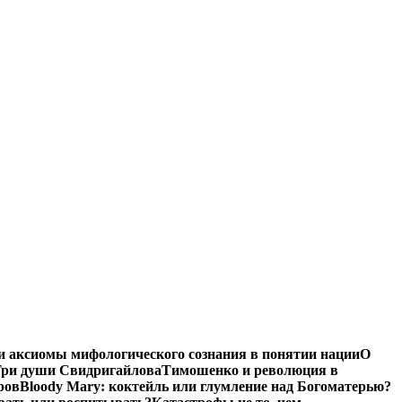
и аксиомы мифологического сознания в понятии нации
О
ри души Свидригайлова
Тимошенко и революция в
ров
Bloody Mary: коктейль или глумление над Богоматерью?