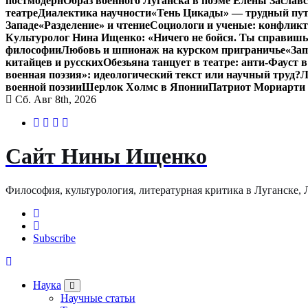
постмодерн
Образ военного Луганска в поэме Елены Заславс
театре
Диалектика научности
«Тень Цикады» — трудный путь
Западе
«Разделение» и чтение
Социологи и ученые: конфликт
Культуролог Нина Ищенко: «Ничего не бойся. Ты справишь
философии
Любовь и шпионаж на курском приграничье
«Зап
китайцев и русских
Обезьяна танцует в театре: анти-Фауст
военная поэзия»: идеологический текст или научный труд?
Л
военной поэзии
Шерлок Холмс в Японии
Патриот Мориарти
Сб. Авг 8th, 2026
Сайт Нины Ищенко
Философия, культурология, литературная критика в Луганске, ЛНР
Subscribe
Наука
Научные статьи