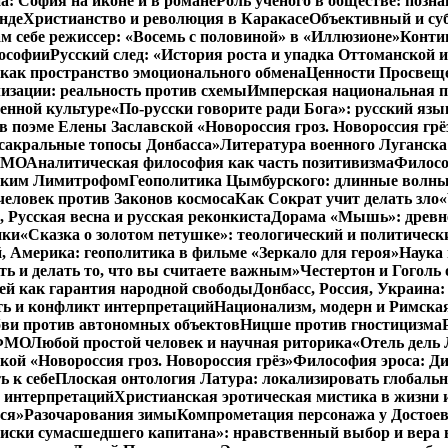
: София на иконе и в романе
Роль ученого в обществе: позн
нде
Христианство и революция в Каракасе
Объективный и су
м себе режиссер: «Восемь с половиной» в «Иллюзионе»
Конти
лософии
Русский след: «История роста и упадка Оттоманской
как пространство эмоционального обмена
Ценности Просвеще
изации: реальность против схемы
Имперская национальная п
менной культуре
«По-русски говорите ради Бога»: русский яз
в поэме Елены Заславской «Новороссия гроз. Новороссия грё
 сакральные топосы Донбасса»
Литература военного Луганска
 ФМО
Аналитическая философия как часть позитивизма
Филосо
ликим Лимитрофом
Геополитика Цымбурского: длинные волны
 человек против Законов космоса
Как Сократ учит делать зло
«
, Русская весна и русская реконкиста
Дорама «Мышь»: древне
ики
«Сказка о золотом петушке»: теологический и политическ
, Америка: геополитика в фильме «Зеркало для героя»
Наука 
ть и делать то, что вы считаете важным»
Честертон и Гоголь 
й как гарантия народной свободы
Донбасс, Россия, Украина
ть и конфликт интерпретаций
Национализм, модерн и Римска
бви против автономных объектов
Ницше против гностицизма
 ФМО
Любой простой человек и научная риторика
«Отель дель 
кой «Новороссия гроз. Новороссия грёз»
Философия эроса: Ди
 к себе
Плоская онтология Латура: локализировать глобальн
 интерпретаций
Христианская эротическая мистика в жизни 
ся»
Разочарования зимы
Компрометация персонажа у Достоев
иски сумасшедшего капитана»: нравственный выбор и вера 