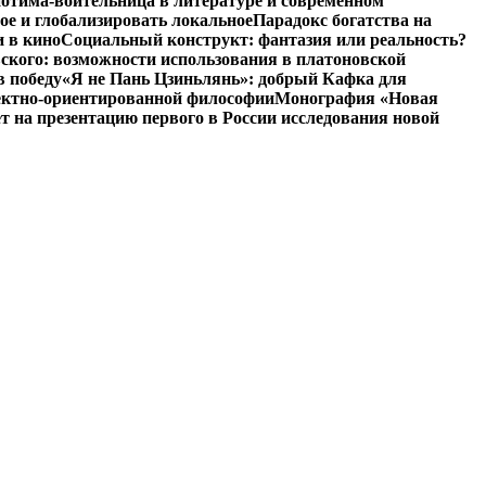
отима-воительница в литературе и современном
ое и глобализировать локальное
Парадокс богатства на
и в кино
Социальный конструкт: фантазия или реальность?
ского: возможности использования в платоновской
в победу
«Я не Пань Цзиньлянь»: добрый Кафка для
ъектно-ориентированной философии
Монография «Новая
на презентацию первого в России исследования новой