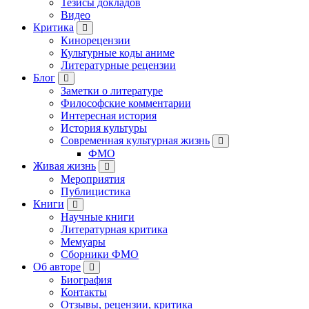
Тезисы докладов
Видео
Критика
Кинорецензии
Культурные коды аниме
Литературные рецензии
Блог
Заметки о литературе
Философские комментарии
Интересная история
История культуры
Современная культурная жизнь
ФМО
Живая жизнь
Мероприятия
Публицистика
Книги
Научные книги
Литературная критика
Мемуары
Сборники ФМО
Об авторе
Биография
Контакты
Отзывы, рецензии, критика