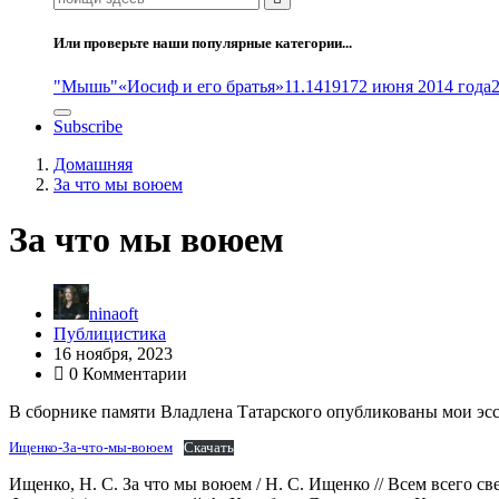
Или проверьте наши популярные категории...
"Мышь"
«Иосиф и его братья»
11.14
1917
2 июня 2014 года
Subscribe
Домашняя
За что мы воюем
За что мы воюем
ninaoft
Публицистика
16 ноября, 2023
0 Комментарии
В сборнике памяти Владлена Татарского опубликованы мои эсс
Ищенко-За-что-мы-воюем
Скачать
Ищенко, Н. С. За что мы воюем / Н. С. Ищенко // Всем всего с