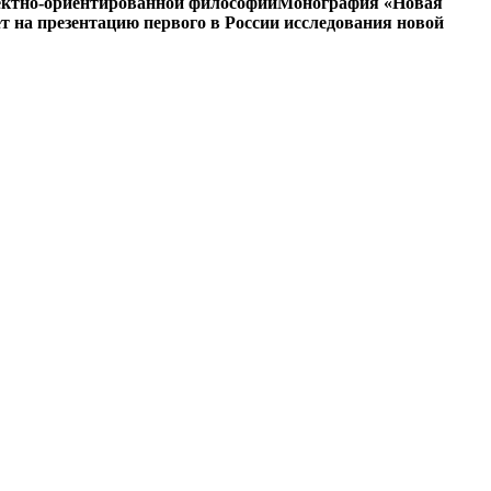
ъектно-ориентированной философии
Монография «Новая
на презентацию первого в России исследования новой