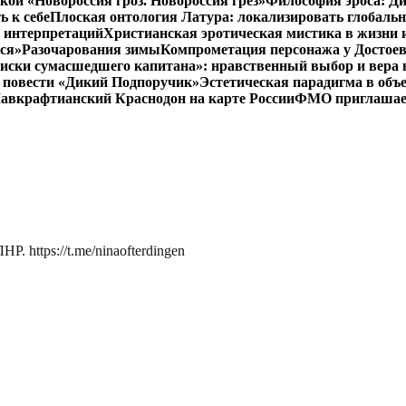
кой «Новороссия гроз. Новороссия грёз»
Философия эроса: Ди
 к себе
Плоская онтология Латура: локализировать глобальн
 интерпретаций
Христианская эротическая мистика в жизни 
ся»
Разочарования зимы
Компрометация персонажа у Достоев
иски сумасшедшего капитана»: нравственный выбор и вера 
 в повести «Дикий Подпоручик»
Эстетическая парадигма в об
авкрафтианский Краснодон на карте России
ФМО приглашает 
. https://t.me/ninaofterdingen