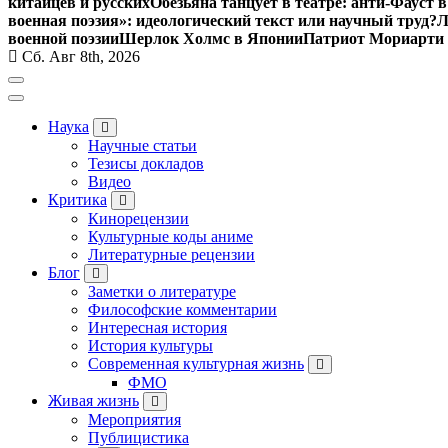
китайцев и русских
Обезьяна танцует в театре: анти-Фауст
военная поэзия»: идеологический текст или научный труд?
Л
военной поэзии
Шерлок Холмс в Японии
Патриот Мориарти
Сб. Авг 8th, 2026
Наука
Научные статьи
Тезисы докладов
Видео
Критика
Кинорецензии
Культурные коды аниме
Литературные рецензии
Блог
Заметки о литературе
Философские комментарии
Интересная история
История культуры
Современная культурная жизнь
ФМО
Живая жизнь
Мероприятия
Публицистика