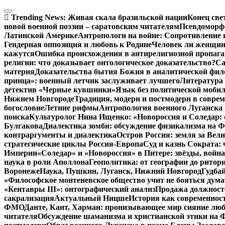
Перейти
к
Trending News:
Живая скала бразильской нации
Конец све
содержимому
новой военной поэзии – саратовским читателям
Псевдоморфо
Латинской Америке
Антропологи на войне: Сопротивление 
Гендерная оппозиция и любовь к Родине
Человек ли женщина
кажутся
Ошибка происхождения в антирелигиозной пропага
религии: что доказывает онтологическое доказательство?
Са
материя
Доказательства бытия Божия в аналитической фи
принца»: военный летчик заслуживает лучшего
Литература 
детектив «Черные кувшинки»
Язык без политической мобил
Нижнем Новгороде
Традиция, модерн и постмодерн в совре
богословие
Летние рифмы
Антропология военного Луганска 
поиска
Культуролог Нина Ищенко: «Новороссия и Соледар:
Булгакова
Диалектика зомби: обсуждение физикализма на
контраргументы и диалектика
Остров Россия: земля за Ве
стратегические циклы Россия-Европа
Суд и казнь Сократа:
Империи
«Соледар» и «Новороссия» в Питере: звёзды, война
наука в роли Аполлона
Геополитика: от географии до ритор
Воронеже
Наука, Пушкин, Луганск, Нижний Новгород
Гудбай
«Философское монтеневское общество учит не бояться дума
«Кентавры III»: онтографический анализ
Продажа должносте
сакрализация
Актуальный Ницше
История как современнос
ФМО
Данте, Кант, Харман: пронизывающее мир сияние лю
читателя
Обсуждение шаманизма и христианской этики на