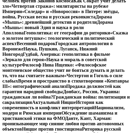
человек против Законов космоса
Как Сократ учит делать
зло
«Четвертая стража»: милитаристы на рубеже
Империи
«Соледар» и «Новороссия» в Питере: звёзды,
война, Русская весна и русская реконкиста
Дорама
«Мышь»: древнейший детектив и родители
Дорама
«Мышь»: новый Эдип и наука в роли
Аполлона
Геополитика: от географии до риторики
«Сказка
о золотом петушке»: теологический и политический
аспект
Весенний подарок
Городская антропология в
Воронеже
Наука, Пушкин, Луганск, Нижний
Новгород
Гудбай, Америка: геополитика в фильме
«Зеркало для героя»
Наука и мораль в советской
культуре
Философ Нина Ищенко: «Философское
монтеневское общество учит не бояться думать и делать
то, что вы считаете важным»
Честертон и Гоголь о силе
слабых
Время и пространство в стихотворении «Кентавры
III»: онтографический анализ
Продажа должностей как
гарантия народной свободы
Донбасс, Россия, Украина:
гражданская ли война?
Гражданская война: политизация и
сакрализация
Актуальный Ницше
История как
современность и конфликт интерпретаций
Национализм,
модерн и Римская империя
Обсуждение шаманизма и
христианской этики на ФМО
Данте, Кант, Харман:
пронизывающее мир сияние любви против автономных
объектов
Ницше против гностицизма
Риторика русской