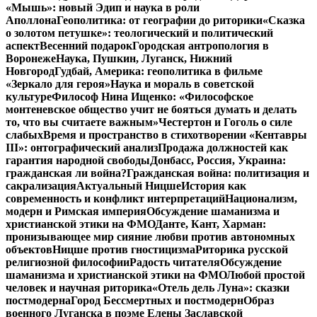
«Мышь»: новый Эдип и наука в роли
Аполлона
Геополитика: от географии до риторики
«Сказка
о золотом петушке»: теологический и политический
аспект
Весенний подарок
Городская антропология в
Воронеже
Наука, Пушкин, Луганск, Нижний
Новгород
Гудбай, Америка: геополитика в фильме
«Зеркало для героя»
Наука и мораль в советской
культуре
Философ Нина Ищенко: «Философское
монтеневское общество учит не бояться думать и делать
то, что вы считаете важным»
Честертон и Гоголь о силе
слабых
Время и пространство в стихотворении «Кентавры
III»: онтографический анализ
Продажа должностей как
гарантия народной свободы
Донбасс, Россия, Украина:
гражданская ли война?
Гражданская война: политизация и
сакрализация
Актуальный Ницше
История как
современность и конфликт интерпретаций
Национализм,
модерн и Римская империя
Обсуждение шаманизма и
христианской этики на ФМО
Данте, Кант, Харман:
пронизывающее мир сияние любви против автономных
объектов
Ницше против гностицизма
Риторика русской
религиозной философии
Радость читателя
Обсуждение
шаманизма и христианской этики на ФМО
Любой простой
человек и научная риторика
«Отель дель Луна»: сказки
постмодерна
Город Бессмертных и постмодерн
Образ
военного Луганска в поэме Елены Заславской