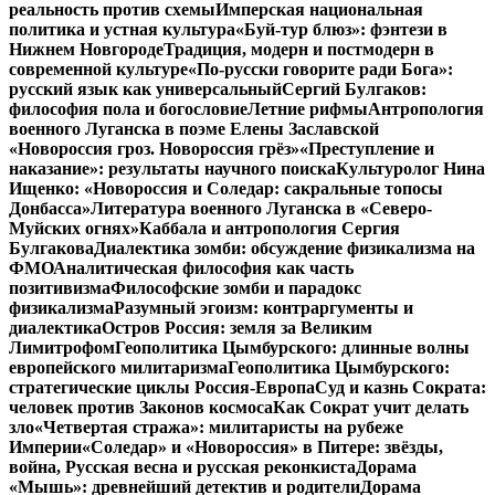
реальность против схемы
Имперская национальная
политика и устная культура
«Буй-тур блюз»: фэнтези в
Нижнем Новгороде
Традиция, модерн и постмодерн в
современной культуре
«По-русски говорите ради Бога»:
русский язык как универсальный
Сергий Булгаков:
философия пола и богословие
Летние рифмы
Антропология
военного Луганска в поэме Елены Заславской
«Новороссия гроз. Новороссия грёз»
«Преступление и
наказание»: результаты научного поиска
Культуролог Нина
Ищенко: «Новороссия и Соледар: сакральные топосы
Донбасса»
Литература военного Луганска в «Северо-
Муйских огнях»
Каббала и антропология Сергия
Булгакова
Диалектика зомби: обсуждение физикализма на
ФМО
Аналитическая философия как часть
позитивизма
Философские зомби и парадокс
физикализма
Разумный эгоизм: контраргументы и
диалектика
Остров Россия: земля за Великим
Лимитрофом
Геополитика Цымбурского: длинные волны
европейского милитаризма
Геополитика Цымбурского:
стратегические циклы Россия-Европа
Суд и казнь Сократа:
человек против Законов космоса
Как Сократ учит делать
зло
«Четвертая стража»: милитаристы на рубеже
Империи
«Соледар» и «Новороссия» в Питере: звёзды,
война, Русская весна и русская реконкиста
Дорама
«Мышь»: древнейший детектив и родители
Дорама