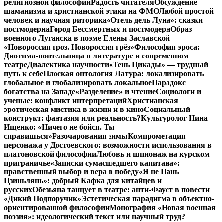
религиозной философии
Радость читателя
Обсуждение
шаманизма и христианской этики на ФМО
Любой простой
человек и научная риторика
«Отель дель Луна»: сказки
постмодерна
Город Бессмертных и постмодерн
Образ
военного Луганска в поэме Елены Заславской
«Новороссия гроз. Новороссия грёз»
Философия эроса:
Диотима-воительница в литературе и современном
театре
Диалектика научности
«Тень Цикады» — трудный
путь к себе
Плоская онтология Латура: локализировать
глобальное и глобализировать локальное
Парадокс
богатства на Западе
«Разделение» и чтение
Социологи и
ученые: конфликт интерпретаций
Христианская
эротическая мистика в жизни и в кино
Социальный
конструкт: фантазия или реальность?
Культуролог Нина
Ищенко: «Ничего не бойся. Ты
справишься»
Разочарования зимы
Компрометация
персонажа у Достоевского: возможности использования в
платоновской философии
Любовь и шпионаж на курском
приграничье
«Записки сумасшедшего капитана»:
нравственный выбор и вера в победу
«Я не Пань
Цзиньлянь»: добрый Кафка для китайцев и
русских
Обезьяна танцует в театре: анти-Фауст в повести
«Дикий Подпоручик»
Эстетическая парадигма в объектно-
ориентированной философии
Монография «Новая военная
поэзия»: идеологический текст или научный труд?