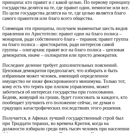
принципа: кто правит и с какой целью. По первому принципу
государства делятся на те, где правит один, немногие или все.
По цели государства делятся на те, где целью является благо
самого правителя или благо всего общества.
Совмещая эти принципы, получаем знаменитые шесть видов
правления по Аристотелю: правит один на благо полиса –
монархия, ради собственного блага – тирания; правит группа
на благо полиса – аристократия, ради интересов самой
группы – олигархия; правят все на благо полиса – цензовая
демократия, иначе – охлократия или просто демократия.
Последнее деление требует дополнительных пояснений.
Цензовая демократия предполагает, что избирать и быть
избранным может человек, имеющий определенное
имущество не ниже фиксированного минимума. Только тот,
кому есть что терять при плохом управлении, может
заботиться об интересах государства при голосовании.
Бедняк, живущий на гроши, будет голосовать за каждого, кто
пообещает улучшить его положение сейчас, не думая о
грядущих катастрофических последствиях этого решения.
Получается, в Афинах лучший государственный строй был
при Тридцати тиранах, во времена Крития, когда на
должности избирали среди пять тысяч человек при населении