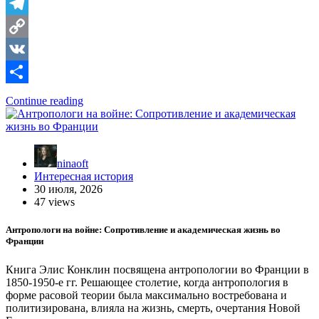
Telegram
Copy
Link
VK
Отправить
Continue reading
ninaoft
Интересная история
30 июля, 2026
47 views
Антропологи на войне: Сопротивление и академическая жизнь во
Франции
Книга Элис Конклин посвящена антропологии во Франции в
1850-1950-е гг. Решающее столетие, когда антропология в
форме расовой теории была максимально востребована и
политизирована, влияла на жизнь, смерть, очертания Новой