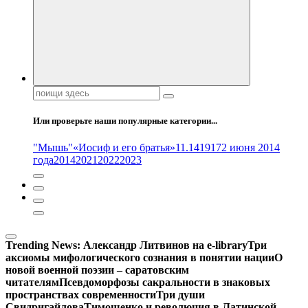
Поиск:
Или проверьте наши популярные категории...
"Мышь"
«Иосиф и его братья»
11.14
1917
2 июня 2014
года
2014
2021
2022
2023
Trending News:
Александр Литвинов на e-library
Три
аксиомы мифологического сознания в понятии нации
О
новой военной поэзии – саратовским
читателям
Псевдоморфозы сакральности в знаковых
пространствах современности
Три души
Свидригайлова
Тимошенко и революция в Латинской