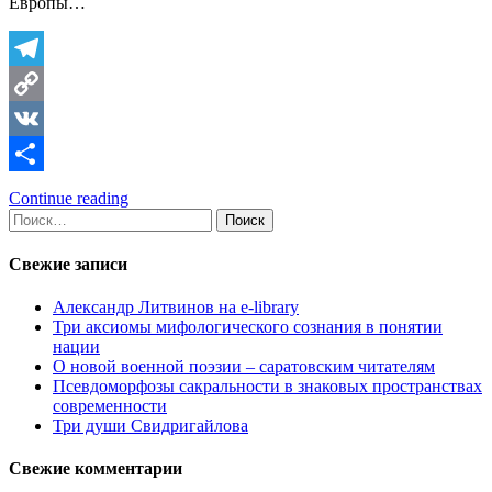
Европы…
Telegram
Copy
Link
VK
Отправить
Continue reading
Найти:
Свежие записи
Александр Литвинов на e-library
Три аксиомы мифологического сознания в понятии
нации
О новой военной поэзии – саратовским читателям
Псевдоморфозы сакральности в знаковых пространствах
современности
Три души Свидригайлова
Свежие комментарии