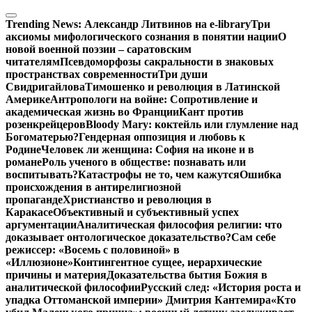
Перейти
к
Trending News:
Александр Литвинов на e-library
Три
содержимому
аксиомы мифологического сознания в понятии нации
О
новой военной поэзии – саратовским
читателям
Псевдоморфозы сакральности в знаковых
пространствах современности
Три души
Свидригайлова
Тимошенко и революция в Латинской
Америке
Антропологи на войне: Сопротивление и
академическая жизнь во Франции
Кант против
розенкрейцеров
Bloody Mary: коктейль или глумление над
Богоматерью?
Гендерная оппозиция и любовь к
Родине
Человек ли женщина: София на иконе и в
романе
Роль ученого в обществе: познавать или
воспитывать?
Катастрофы не то, чем кажутся
Ошибка
происхождения в антирелигиозной
пропаганде
Христианство и революция в
Каракасе
Объективный и субъективный успех
аргументации
Аналитическая философия религии: что
доказывает онтологическое доказательство?
Сам себе
режиссер: «Восемь с половиной» в
«Иллюзионе»
Контингентное сущее, иерархические
причины и материя
Доказательства бытия Божия в
аналитической философии
Русский след: «История роста и
упадка Оттоманской империи» Дмитрия Кантемира
«Кто