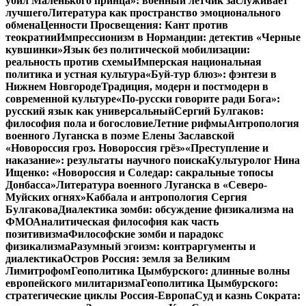
убил Маленького принца»: военный летчик заслуживает
лучшего
Литература как пространство эмоционального
обмена
Ценности Просвещения: Кант против
теократии
Импрессионизм в Нормандии: детектив «Черные
кувшинки»
Язык без политической мобилизации:
реальность против схемы
Имперская национальная
политика и устная культура
«Буй-тур блюз»: фэнтези в
Нижнем Новгороде
Традиция, модерн и постмодерн в
современной культуре
«По-русски говорите ради Бога»:
русский язык как универсальный
Сергий Булгаков:
философия пола и богословие
Летние рифмы
Антропология
военного Луганска в поэме Елены Заславской
«Новороссия гроз. Новороссия грёз»
«Преступление и
наказание»: результаты научного поиска
Культуролог Нина
Ищенко: «Новороссия и Соледар: сакральные топосы
Донбасса»
Литература военного Луганска в «Северо-
Муйских огнях»
Каббала и антропология Сергия
Булгакова
Диалектика зомби: обсуждение физикализма на
ФМО
Аналитическая философия как часть
позитивизма
Философские зомби и парадокс
физикализма
Разумный эгоизм: контраргументы и
диалектика
Остров Россия: земля за Великим
Лимитрофом
Геополитика Цымбурского: длинные волны
европейского милитаризма
Геополитика Цымбурского:
стратегические циклы Россия-Европа
Суд и казнь Сократа: