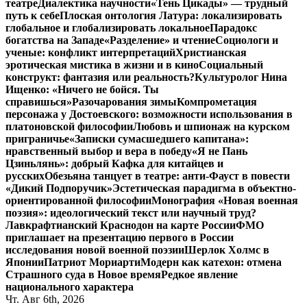
театре
Диалектика научности
«Тень Цикады» — трудный
путь к себе
Плоская онтология Латура: локализировать
глобальное и глобализировать локальное
Парадокс
богатства на Западе
«Разделение» и чтение
Социологи и
ученые: конфликт интерпретаций
Христианская
эротическая мистика в жизни и в кино
Социальный
конструкт: фантазия или реальность?
Культуролог Нина
Ищенко: «Ничего не бойся. Ты
справишься»
Разочарования зимы
Компрометация
персонажа у Достоевского: возможности использования в
платоновской философии
Любовь и шпионаж на курском
приграничье
«Записки сумасшедшего капитана»:
нравственный выбор и вера в победу
«Я не Пань
Цзиньлянь»: добрый Кафка для китайцев и
русских
Обезьяна танцует в театре: анти-Фауст в повести
«Дикий Подпоручик»
Эстетическая парадигма в объектно-
ориентированной философии
Монография «Новая военная
поэзия»: идеологический текст или научный труд?
Лавкрафтианский Краснодон на карте России
ФМО
приглашает на презентацию первого в России
исследования новой военной поэзии
Шерлок Холмс в
Японии
Патриот Мориарти
Модерн как катехон: отмена
Страшного суда в Новое время
Редкое явление
национального характера
Чт. Авг 6th, 2026