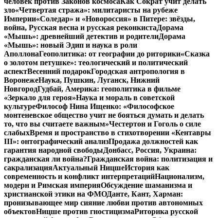
человек против Законов космоса
Как Сократ учит делать
зло
«Четвертая стража»: милитаристы на рубеже
Империи
«Соледар» и «Новороссия» в Питере: звёзды,
война, Русская весна и русская реконкиста
Дорама
«Мышь»: древнейший детектив и родители
Дорама
«Мышь»: новый Эдип и наука в роли
Аполлона
Геополитика: от географии до риторики
«Сказка
о золотом петушке»: теологический и политический
аспект
Весенний подарок
Городская антропология в
Воронеже
Наука, Пушкин, Луганск, Нижний
Новгород
Гудбай, Америка: геополитика в фильме
«Зеркало для героя»
Наука и мораль в советской
культуре
Философ Нина Ищенко: «Философское
монтеневское общество учит не бояться думать и делать
то, что вы считаете важным»
Честертон и Гоголь о силе
слабых
Время и пространство в стихотворении «Кентавры
III»: онтографический анализ
Продажа должностей как
гарантия народной свободы
Донбасс, Россия, Украина:
гражданская ли война?
Гражданская война: политизация и
сакрализация
Актуальный Ницше
История как
современность и конфликт интерпретаций
Национализм,
модерн и Римская империя
Обсуждение шаманизма и
христианской этики на ФМО
Данте, Кант, Харман:
пронизывающее мир сияние любви против автономных
объектов
Ницше против гностицизма
Риторика русской