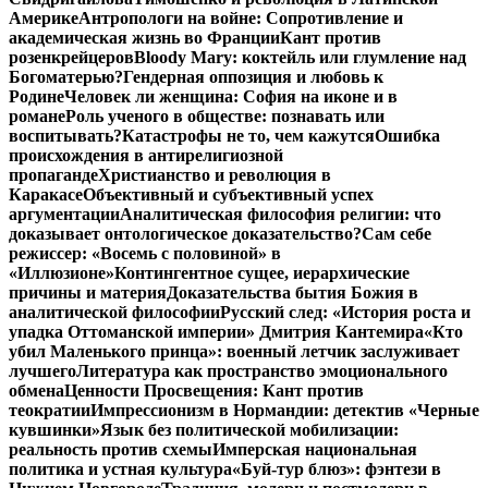
Америке
Антропологи на войне: Сопротивление и
академическая жизнь во Франции
Кант против
розенкрейцеров
Bloody Mary: коктейль или глумление над
Богоматерью?
Гендерная оппозиция и любовь к
Родине
Человек ли женщина: София на иконе и в
романе
Роль ученого в обществе: познавать или
воспитывать?
Катастрофы не то, чем кажутся
Ошибка
происхождения в антирелигиозной
пропаганде
Христианство и революция в
Каракасе
Объективный и субъективный успех
аргументации
Аналитическая философия религии: что
доказывает онтологическое доказательство?
Сам себе
режиссер: «Восемь с половиной» в
«Иллюзионе»
Контингентное сущее, иерархические
причины и материя
Доказательства бытия Божия в
аналитической философии
Русский след: «История роста и
упадка Оттоманской империи» Дмитрия Кантемира
«Кто
убил Маленького принца»: военный летчик заслуживает
лучшего
Литература как пространство эмоционального
обмена
Ценности Просвещения: Кант против
теократии
Импрессионизм в Нормандии: детектив «Черные
кувшинки»
Язык без политической мобилизации:
реальность против схемы
Имперская национальная
политика и устная культура
«Буй-тур блюз»: фэнтези в