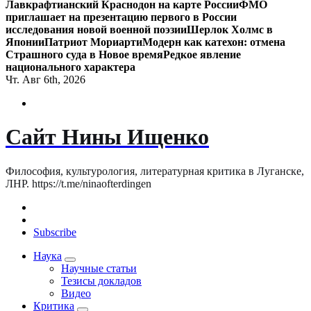
Лавкрафтианский Краснодон на карте России
ФМО
приглашает на презентацию первого в России
исследования новой военной поэзии
Шерлок Холмс в
Японии
Патриот Мориарти
Модерн как катехон: отмена
Страшного суда в Новое время
Редкое явление
национального характера
Чт. Авг 6th, 2026
Сайт Нины Ищенко
Философия, культурология, литературная критика в Луганске,
ЛНР. https://t.me/ninaofterdingen
Subscribe
Наука
Научные статьи
Тезисы докладов
Видео
Критика