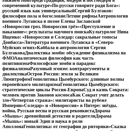
Нижнем Новгороде
Традиция, модерн и постмодерн в
современной культуре
«По-русски говорите ради Бога»:
русский язык как универсальный
Сергий Булгаков:
философия пола и богословие
Летние рифмы
Антропология
военного Луганска в поэме Елены Заславской
«Новороссия гроз. Новороссия грёз»
«Преступление и
наказание»: результаты научного поиска
Культуролог Нина
Ищенко: «Новороссия и Соледар: сакральные топосы
Донбасса»
Литература военного Луганска в «Северо-
Муйских огнях»
Каббала и антропология Сергия
Булгакова
Диалектика зомби: обсуждение физикализма на
ФМО
Аналитическая философия как часть
позитивизма
Философские зомби и парадокс
физикализма
Разумный эгоизм: контраргументы и
диалектика
Остров Россия: земля за Великим
Лимитрофом
Геополитика Цымбурского: длинные волны
европейского милитаризма
Геополитика Цымбурского:
стратегические циклы Россия-Европа
Суд и казнь Сократа:
человек против Законов космоса
Как Сократ учит делать
зло
«Четвертая стража»: милитаристы на рубеже
Империи
«Соледар» и «Новороссия» в Питере: звёзды,
война, Русская весна и русская реконкиста
Дорама
«Мышь»: древнейший детектив и родители
Дорама
«Мышь»: новый Эдип и наука в роли
Аполлона
Геополитика: от географии до риторики
«Сказка