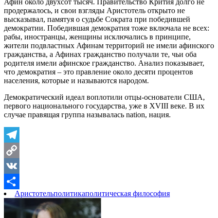
Афин около двухсот тысяч. Правительство Крития долго не
продержалось, и свои взгляды Аристотель открыто не
высказывал, памятуя о судьбе Сократа при победившей
демократии. Победившая демократия тоже включала не всех:
рабы, иностранцы, женщины исключались в принципе,
жители подвластных Афинам территорий не имели афинского
гражданства, а Афинах гражданство получали те, чьи оба
родителя имели афинское гражданство. Анализ показывает,
что демократия – это правление около десяти процентов
населения, которые и называются народом.
Демократический идеал воплотили отцы-основатели США,
первого национального государства, уже в XVIII веке. В их
случае правящая группа называлась nation, нация.
Telegram
Copy
Link
VK
Аристотель
политика
политическая философия
Отправить