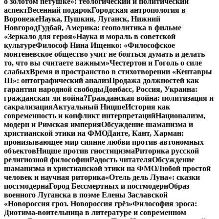
о золотом петушке»: теологический и политический
аспект
Весенний подарок
Городская антропология в
Воронеже
Наука, Пушкин, Луганск, Нижний
Новгород
Гудбай, Америка: геополитика в фильме
«Зеркало для героя»
Наука и мораль в советской
культуре
Философ Нина Ищенко: «Философское
монтеневское общество учит не бояться думать и делать
то, что вы считаете важным»
Честертон и Гоголь о силе
слабых
Время и пространство в стихотворении «Кентавры
III»: онтографический анализ
Продажа должностей как
гарантия народной свободы
Донбасс, Россия, Украина:
гражданская ли война?
Гражданская война: политизация и
сакрализация
Актуальный Ницше
История как
современность и конфликт интерпретаций
Национализм,
модерн и Римская империя
Обсуждение шаманизма и
христианской этики на ФМО
Данте, Кант, Харман:
пронизывающее мир сияние любви против автономных
объектов
Ницше против гностицизма
Риторика русской
религиозной философии
Радость читателя
Обсуждение
шаманизма и христианской этики на ФМО
Любой простой
человек и научная риторика
«Отель дель Луна»: сказки
постмодерна
Город Бессмертных и постмодерн
Образ
военного Луганска в поэме Елены Заславской
«Новороссия гроз. Новороссия грёз»
Философия эроса:
Диотима-воительница в литературе и современном