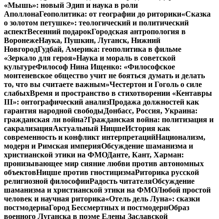
«Мышь»: новый Эдип и наука в роли
Аполлона
Геополитика: от географии до риторики
«Сказка
о золотом петушке»: теологический и политический
аспект
Весенний подарок
Городская антропология в
Воронеже
Наука, Пушкин, Луганск, Нижний
Новгород
Гудбай, Америка: геополитика в фильме
«Зеркало для героя»
Наука и мораль в советской
культуре
Философ Нина Ищенко: «Философское
монтеневское общество учит не бояться думать и делать
то, что вы считаете важным»
Честертон и Гоголь о силе
слабых
Время и пространство в стихотворении «Кентавры
III»: онтографический анализ
Продажа должностей как
гарантия народной свободы
Донбасс, Россия, Украина:
гражданская ли война?
Гражданская война: политизация и
сакрализация
Актуальный Ницше
История как
современность и конфликт интерпретаций
Национализм,
модерн и Римская империя
Обсуждение шаманизма и
христианской этики на ФМО
Данте, Кант, Харман:
пронизывающее мир сияние любви против автономных
объектов
Ницше против гностицизма
Риторика русской
религиозной философии
Радость читателя
Обсуждение
шаманизма и христианской этики на ФМО
Любой простой
человек и научная риторика
«Отель дель Луна»: сказки
постмодерна
Город Бессмертных и постмодерн
Образ
военного Луганска в поэме Елены Заславской