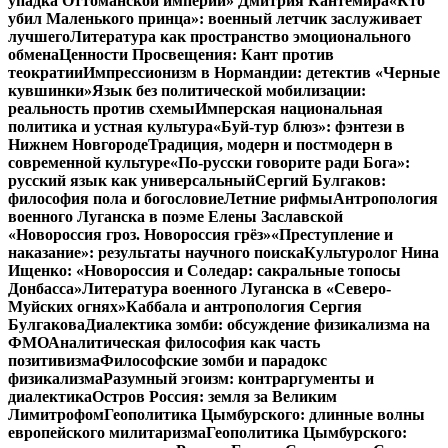
упадка Оттоманской империи» Дмитрия Кантемира
«Кто
убил Маленького принца»: военный летчик заслуживает
лучшего
Литература как пространство эмоционального
обмена
Ценности Просвещения: Кант против
теократии
Импрессионизм в Нормандии: детектив «Черные
кувшинки»
Язык без политической мобилизации:
реальность против схемы
Имперская национальная
политика и устная культура
«Буй-тур блюз»: фэнтези в
Нижнем Новгороде
Традиция, модерн и постмодерн в
современной культуре
«По-русски говорите ради Бога»:
русский язык как универсальный
Сергий Булгаков:
философия пола и богословие
Летние рифмы
Антропология
военного Луганска в поэме Елены Заславской
«Новороссия гроз. Новороссия грёз»
«Преступление и
наказание»: результаты научного поиска
Культуролог Нина
Ищенко: «Новороссия и Соледар: сакральные топосы
Донбасса»
Литература военного Луганска в «Северо-
Муйских огнях»
Каббала и антропология Сергия
Булгакова
Диалектика зомби: обсуждение физикализма на
ФМО
Аналитическая философия как часть
позитивизма
Философские зомби и парадокс
физикализма
Разумный эгоизм: контраргументы и
диалектика
Остров Россия: земля за Великим
Лимитрофом
Геополитика Цымбурского: длинные волны
европейского милитаризма
Геополитика Цымбурского: