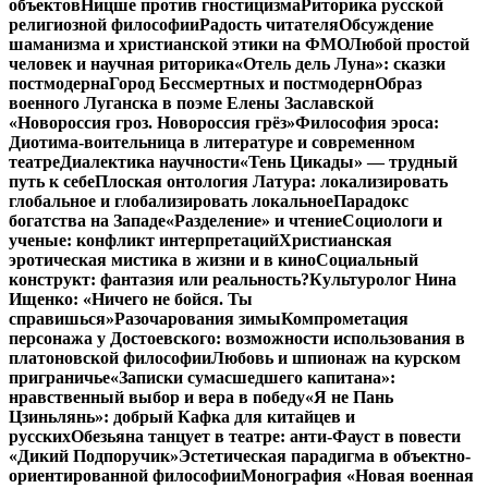
объектов
Ницше против гностицизма
Риторика русской
религиозной философии
Радость читателя
Обсуждение
шаманизма и христианской этики на ФМО
Любой простой
человек и научная риторика
«Отель дель Луна»: сказки
постмодерна
Город Бессмертных и постмодерн
Образ
военного Луганска в поэме Елены Заславской
«Новороссия гроз. Новороссия грёз»
Философия эроса:
Диотима-воительница в литературе и современном
театре
Диалектика научности
«Тень Цикады» — трудный
путь к себе
Плоская онтология Латура: локализировать
глобальное и глобализировать локальное
Парадокс
богатства на Западе
«Разделение» и чтение
Социологи и
ученые: конфликт интерпретаций
Христианская
эротическая мистика в жизни и в кино
Социальный
конструкт: фантазия или реальность?
Культуролог Нина
Ищенко: «Ничего не бойся. Ты
справишься»
Разочарования зимы
Компрометация
персонажа у Достоевского: возможности использования в
платоновской философии
Любовь и шпионаж на курском
приграничье
«Записки сумасшедшего капитана»:
нравственный выбор и вера в победу
«Я не Пань
Цзиньлянь»: добрый Кафка для китайцев и
русских
Обезьяна танцует в театре: анти-Фауст в повести
«Дикий Подпоручик»
Эстетическая парадигма в объектно-
ориентированной философии
Монография «Новая военная