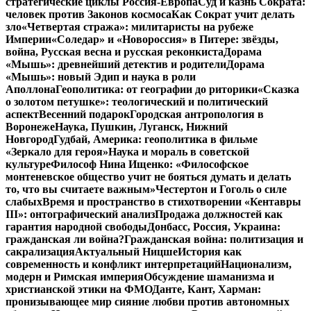
стратегические циклы Россия-Европа
Суд и казнь Сократа:
человек против Законов космоса
Как Сократ учит делать
зло
«Четвертая стража»: милитаристы на рубеже
Империи
«Соледар» и «Новороссия» в Питере: звёзды,
война, Русская весна и русская реконкиста
Дорама
«Мышь»: древнейший детектив и родители
Дорама
«Мышь»: новый Эдип и наука в роли
Аполлона
Геополитика: от географии до риторики
«Сказка
о золотом петушке»: теологический и политический
аспект
Весенний подарок
Городская антропология в
Воронеже
Наука, Пушкин, Луганск, Нижний
Новгород
Гудбай, Америка: геополитика в фильме
«Зеркало для героя»
Наука и мораль в советской
культуре
Философ Нина Ищенко: «Философское
монтеневское общество учит не бояться думать и делать
то, что вы считаете важным»
Честертон и Гоголь о силе
слабых
Время и пространство в стихотворении «Кентавры
III»: онтографический анализ
Продажа должностей как
гарантия народной свободы
Донбасс, Россия, Украина:
гражданская ли война?
Гражданская война: политизация и
сакрализация
Актуальный Ницше
История как
современность и конфликт интерпретаций
Национализм,
модерн и Римская империя
Обсуждение шаманизма и
христианской этики на ФМО
Данте, Кант, Харман:
пронизывающее мир сияние любви против автономных