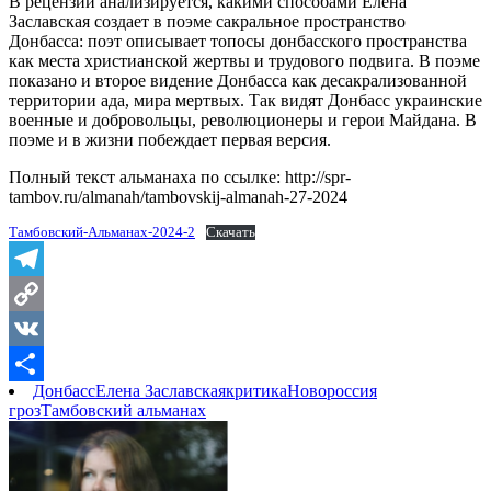
В рецензии анализируется, какими способами Елена
Заславская создает в поэме сакральное пространство
Донбасса: поэт описывает топосы донбасского пространства
как места христианской жертвы и трудового подвига. В поэме
показано и второе видение Донбасса как десакрализованной
территории ада, мира мертвых. Так видят Донбасс украинские
военные и добровольцы, революционеры и герои Майдана. В
поэме и в жизни побеждает первая версия.
Полный текст альманаха по ссылке: http://spr-
tambov.ru/almanah/tambovskij-almanah-27-2024
Тамбовский-Альманах-2024-2
Скачать
Telegram
Copy
Link
VK
Донбасс
Елена Заславская
критика
Новороссия
Отправить
гроз
Тамбовский альманах