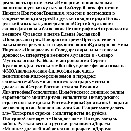
реальность против схемы
Имперская национальная
политика и устная культура
«Буй-тур блюз»: фэнтези в
Нижнем Новгороде
Традиция, модерн и постмодерн в
современной культуре
«По-русски говорите ради Бога»:
русский язык как универсальный
Сергий Булгаков:
философия пола и богословие
Летние рифмы
Антропология
военного Луганска в поэме Елены Заславской
«Новороссия гроз. Новороссия грёз»
«Преступление и
наказание»: результаты научного поиска
Культуролог Нина
Ищенко: «Новороссия и Соледар: сакральные топосы
Донбасса»
Литература военного Луганска в «Северо-
Муйских огнях»
Каббала и антропология Сергия
Булгакова
Диалектика зомби: обсуждение физикализма на
ФМО
Аналитическая философия как часть
позитивизма
Философские зомби и парадокс
физикализма
Разумный эгоизм: контраргументы и
диалектика
Остров Россия: земля за Великим
Лимитрофом
Геополитика Цымбурского: длинные волны
европейского милитаризма
Геополитика Цымбурского:
стратегические циклы Россия-Европа
Суд и казнь Сократа:
человек против Законов космоса
Как Сократ учит делать
зло
«Четвертая стража»: милитаристы на рубеже
Империи
«Соледар» и «Новороссия» в Питере: звёзды,
война, Русская весна и русская реконкиста
Дорама
«Мышь»: древнейший детектив и родители
Дорама