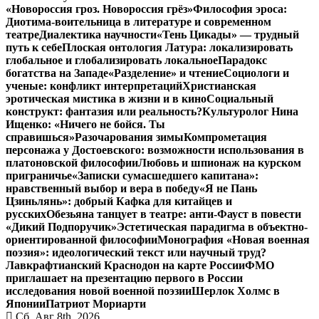
«Новороссия гроз. Новороссия грёз»
Философия эроса:
Диотима-воительница в литературе и современном
театре
Диалектика научности
«Тень Цикады» — трудный
путь к себе
Плоская онтология Латура: локализировать
глобальное и глобализировать локальное
Парадокс
богатства на Западе
«Разделение» и чтение
Социологи и
ученые: конфликт интерпретаций
Христианская
эротическая мистика в жизни и в кино
Социальный
конструкт: фантазия или реальность?
Культуролог Нина
Ищенко: «Ничего не бойся. Ты
справишься»
Разочарования зимы
Компрометация
персонажа у Достоевского: возможности использования в
платоновской философии
Любовь и шпионаж на курском
приграничье
«Записки сумасшедшего капитана»:
нравственный выбор и вера в победу
«Я не Пань
Цзиньлянь»: добрый Кафка для китайцев и
русских
Обезьяна танцует в театре: анти-Фауст в повести
«Дикий Подпоручик»
Эстетическая парадигма в объектно-
ориентированной философии
Монография «Новая военная
поэзия»: идеологический текст или научный труд?
Лавкрафтианский Краснодон на карте России
ФМО
приглашает на презентацию первого в России
исследования новой военной поэзии
Шерлок Холмс в
Японии
Патриот Мориарти
Сб. Авг 8th, 2026