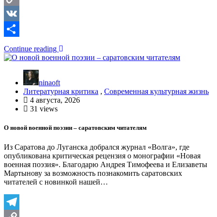
Copy
Link
VK
Отправить
Continue reading
ninaoft
Литературная критика
,
Современная культурная жизнь
4 августа, 2026
31 views
О новой военной поэзии – саратовским читателям
Из Саратова до Луганска добрался журнал «Волга», где
опубликована критическая рецензия о монографии «Новая
военная поэзия». Благодарю Андрея Тимофеева и Елизаветы
Мартынову за возможность познакомить саратовских
читателей с новинкой нашей…