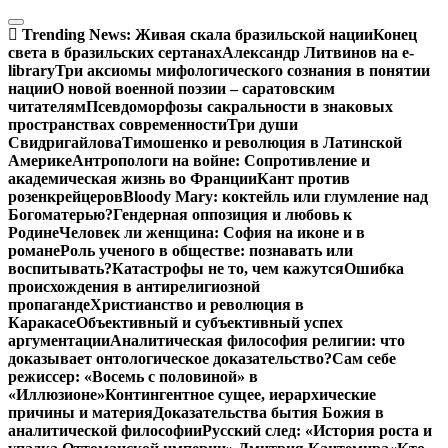
Перейти
к
Trending News:
Живая скала бразильской нации
Конец
содержимому
света в бразильских сертанах
Александр Литвинов на e-
library
Три аксиомы мифологического сознания в понятии
нации
О новой военной поэзии – саратовским
читателям
Псевдоморфозы сакральности в знаковых
пространствах современности
Три души
Свидригайлова
Тимошенко и революция в Латинской
Америке
Антропологи на войне: Сопротивление и
академическая жизнь во Франции
Кант против
розенкрейцеров
Bloody Mary: коктейль или глумление над
Богоматерью?
Гендерная оппозиция и любовь к
Родине
Человек ли женщина: София на иконе и в
романе
Роль ученого в обществе: познавать или
воспитывать?
Катастрофы не то, чем кажутся
Ошибка
происхождения в антирелигиозной
пропаганде
Христианство и революция в
Каракасе
Объективный и субъективный успех
аргументации
Аналитическая философия религии: что
доказывает онтологическое доказательство?
Сам себе
режиссер: «Восемь с половиной» в
«Иллюзионе»
Контингентное сущее, иерархические
причины и материя
Доказательства бытия Божия в
аналитической философии
Русский след: «История роста и