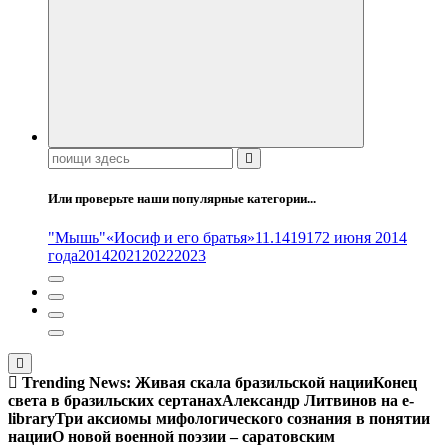
Поиск:
Или проверьте наши популярные категории...
"Мышь"
«Иосиф и его братья»
11.14
1917
2 июня 2014
года
2014
2021
2022
2023
Trending News:
Живая скала бразильской нации
Конец
света в бразильских сертанах
Александр Литвинов на e-
library
Три аксиомы мифологического сознания в понятии
нации
О новой военной поэзии – саратовским