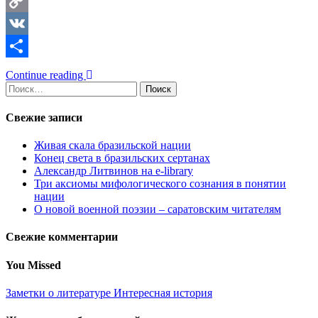
Telegram
Copy
Link
VK
Отправить
Continue reading
Найти:
Свежие записи
Живая скала бразильской нации
Конец света в бразильских сертанах
Александр Литвинов на e-library
Три аксиомы мифологического сознания в понятии
нации
О новой военной поэзии – саратовским читателям
Свежие комментарии
You Missed
Заметки о литературе
Интересная история