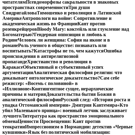
читателям
Псевдоморфозы сакральности в знаковых
пространствах современности
Три души
Свидригайлова
Тимошенко и революция в Латинской
Америке
Антропологи на войне: Сопротивление и
академическая жизнь во Франции
Кант против
розенкрейцеров
Bloody Mary: коктейль или глумление над
Богоматерью?
Гендерная оппозиция и любовь к
Родине
Человек ли женщина: София на иконе и в
романе
Роль ученого в обществе: познавать или
воспитывать?
Катастрофы не то, чем кажутся
Ошибка
происхождения в антирелигиозной
пропаганде
Христианство и революция в
Каракасе
Объективный и субъективный успех
аргументации
Аналитическая философия религии: что
доказывает онтологическое доказательство?
Сам себе
режиссер: «Восемь с половиной» в
«Иллюзионе»
Контингентное сущее, иерархические
причины и материя
Доказательства бытия Божия в
аналитической философии
Русский след: «История роста и
упадка Оттоманской империи» Дмитрия Кантемира
«Кто
убил Маленького принца»: военный летчик заслуживает
лучшего
Литература как пространство эмоционального
обмена
Ценности Просвещения: Кант против
теократии
Импрессионизм в Нормандии: детектив «Черные
кувшинки»
Язык без политической мобилизации: