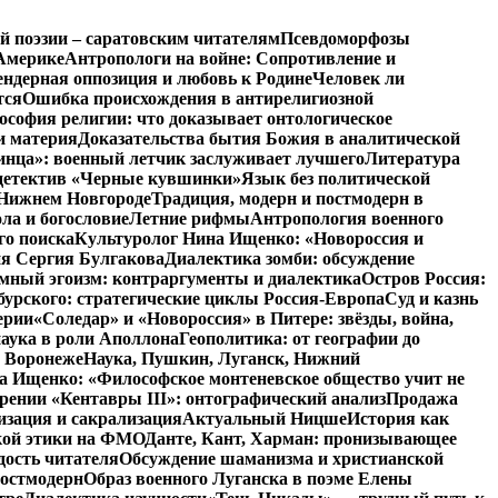
й поэзии – саратовским читателям
Псевдоморфозы
Америке
Антропологи на войне: Сопротивление и
ендерная оппозиция и любовь к Родине
Человек ли
тся
Ошибка происхождения в антирелигиозной
софия религии: что доказывает онтологическое
и материя
Доказательства бытия Божия в аналитической
инца»: военный летчик заслуживает лучшего
Литература
детектив «Черные кувшинки»
Язык без политической
 Нижнем Новгороде
Традиция, модерн и постмодерн в
ла и богословие
Летние рифмы
Антропология военного
го поиска
Культуролог Нина Ищенко: «Новороссия и
ия Сергия Булгакова
Диалектика зомби: обсуждение
мный эгоизм: контраргументы и диалектика
Остров Россия:
урского: стратегические циклы Россия-Европа
Суд и казнь
ерии
«Соледар» и «Новороссия» в Питере: звёзды, война,
аука в роли Аполлона
Геополитика: от географии до
в Воронеже
Наука, Пушкин, Луганск, Нижний
 Ищенко: «Философское монтеневское общество учит не
рении «Кентавры III»: онтографический анализ
Продажа
изация и сакрализация
Актуальный Ницше
История как
кой этики на ФМО
Данте, Кант, Харман: пронизывающее
дость читателя
Обсуждение шаманизма и христианской
постмодерн
Образ военного Луганска в поэме Елены