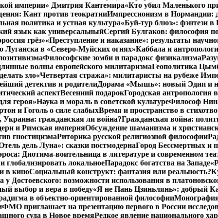
нской империи» Дмитрия Кантемира
«Кто убил Маленького пр
ения: Кант против теократии
Импрессионизм в Нормандии: 
ьная политика и устная культура
«Буй-тур блюз»: фэнтези в
ский язык как универсальный
Сергий Булгаков: философия по
россия грёз»
«Преступление и наказание»: результаты научно
о Луганска в «Северо-Муйских огнях»
Каббала и антрополог
позитивизма
Философские зомби и парадокс физикализма
Разу
длинные волны европейского милитаризма
Геополитика Цымб
делать зло
«Четвертая стража»: милитаристы на рубеже Имп
йший детектив и родители
Дорама «Мышь»: новый Эдип и н
итический аспект
Весенний подарок
Городская антропология 
для героя»
Наука и мораль в советской культуре
Философ Нина
ртон и Гоголь о силе слабых
Время и пространство в стихотво
я, Украина: гражданская ли война?
Гражданская война: полит
дерн и Римская империя
Обсуждение шаманизма и христианс
ив гностицизма
Риторика русской религиозной философии
Ра
Отель дель Луна»: сказки постмодерна
Город Бессмертных и 
роса: Диотима-воительница в литературе и современном теа
 и глобализировать локальное
Парадокс богатства на Западе
«Р
и в кино
Социальный конструкт: фантазия или реальность?
К
 у Достоевского: возможности использования в платоновск
ый выбор и вера в победу
«Я не Пань Цзиньлянь»: добрый Ка
радигма в объектно-ориентированной философии
Монография 
и
ФМО приглашает на презентацию первого в России исследов
ашного суда в Новое время
Редкое явление национального ха