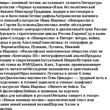
инца»: военный летчик заслуживает лучшего
Литература
детектив «Черные кувшинки»
Язык без политической
 Нижнем Новгороде
Традиция, модерн и постмодерн в
ла и богословие
Летние рифмы
Антропология военного
го поиска
Культуролог Нина Ищенко: «Новороссия и
ия Сергия Булгакова
Диалектика зомби: обсуждение
мный эгоизм: контраргументы и диалектика
Остров Россия:
урского: стратегические циклы Россия-Европа
Суд и казнь
ерии
«Соледар» и «Новороссия» в Питере: звёзды, война,
аука в роли Аполлона
Геополитика: от географии до
в Воронеже
Наука, Пушкин, Луганск, Нижний
 Ищенко: «Философское монтеневское общество учит не
рении «Кентавры III»: онтографический анализ
Продажа
изация и сакрализация
Актуальный Ницше
История как
кой этики на ФМО
Данте, Кант, Харман: пронизывающее
дость читателя
Обсуждение шаманизма и христианской
постмодерн
Образ военного Луганска в поэме Елены
тре
Диалектика научности
«Тень Цикады» — трудный путь к
азделение» и чтение
Социологи и ученые: конфликт
ультуролог Нина Ищенко: «Ничего не бойся. Ты
ой философии
Любовь и шпионаж на курском
фка для китайцев и русских
Обезьяна танцует в театре:
«Новая военная поэзия»: идеологический текст или
ания новой военной поэзии
Шерлок Холмс в
рактера