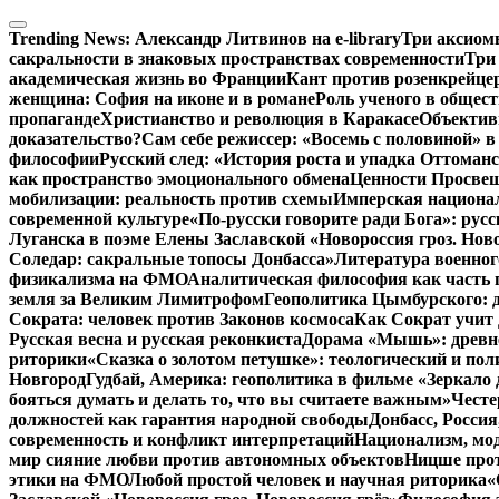
Перейти
к
Trending News:
Александр Литвинов на e-library
Три аксиом
содержимому
сакральности в знаковых пространствах современности
Три
академическая жизнь во Франции
Кант против розенкрейце
женщина: София на иконе и в романе
Роль ученого в общес
пропаганде
Христианство и революция в Каракасе
Объектив
доказательство?
Сам себе режиссер: «Восемь с половиной» 
философии
Русский след: «История роста и упадка Оттома
как пространство эмоционального обмена
Ценности Просвещ
мобилизации: реальность против схемы
Имперская национал
современной культуре
«По-русски говорите ради Бога»: рус
Луганска в поэме Елены Заславской «Новороссия гроз. Ново
Соледар: сакральные топосы Донбасса»
Литература военног
физикализма на ФМО
Аналитическая философия как часть 
земля за Великим Лимитрофом
Геополитика Цымбурского: 
Сократа: человек против Законов космоса
Как Сократ учит 
Русская весна и русская реконкиста
Дорама «Мышь»: древне
риторики
«Сказка о золотом петушке»: теологический и пол
Новгород
Гудбай, Америка: геополитика в фильме «Зеркало 
бояться думать и делать то, что вы считаете важным»
Честе
должностей как гарантия народной свободы
Донбасс, Росси
современность и конфликт интерпретаций
Национализм, мо
мир сияние любви против автономных объектов
Ницше прот
этики на ФМО
Любой простой человек и научная риторика
«