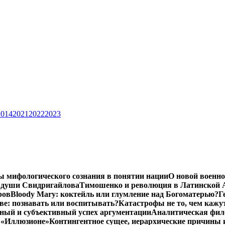
2014
2021
2022
2023
ы мифологического сознания в понятии нации
О новой военно
 души Свидригайлова
Тимошенко и революция в Латинской 
ров
Bloody Mary: коктейль или глумление над Богоматерью?
Г
тве: познавать или воспитывать?
Катастрофы не то, чем кажу
ный и субъективный успех аргументации
Аналитическая фило
в «Иллюзионе»
Контингентное сущее, иерархические причины 