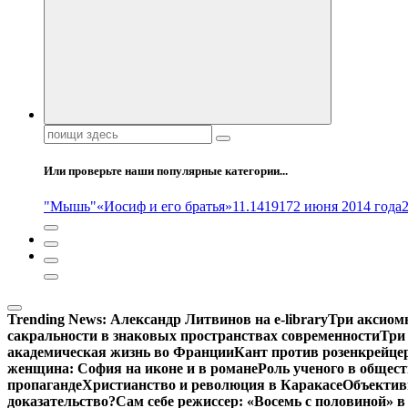
Поиск:
Или проверьте наши популярные категории...
"Мышь"
«Иосиф и его братья»
11.14
1917
2 июня 2014 года
Trending News:
Александр Литвинов на e-library
Три аксиом
сакральности в знаковых пространствах современности
Три
академическая жизнь во Франции
Кант против розенкрейце
женщина: София на иконе и в романе
Роль ученого в общес
пропаганде
Христианство и революция в Каракасе
Объектив
доказательство?
Сам себе режиссер: «Восемь с половиной» 