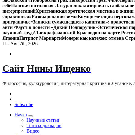
Заславской «Новороссия гроз. Новороссия грёз»
Философия э
себе
Плоская онтология Латура: локализировать глобальное
интерпретаций
Христианская эротическая мистика в жизни 
справишься»
Разочарования зимы
Компрометация персонажа
приграничье
«Записки сумасшедшего капитана»: нравственн
анти-Фауст в повести «Дикий Подпоручик»
Эстетическая па
научный труд?
Лавкрафтианский Краснодон на карте Росси
Японии
Патриот Мориарти
Модерн как катехон: отмена Стр
Пт. Авг 7th, 2026
Сайт Нины Ищенко
Философия, культурология, литературная критика в Луганске, ЛНР
Subscribe
Наука
Научные статьи
Тезисы докладов
Видео