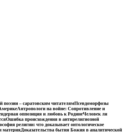
й поэзии – саратовским читателям
Псевдоморфозы
Америке
Антропологи на войне: Сопротивление и
ендерная оппозиция и любовь к Родине
Человек ли
тся
Ошибка происхождения в антирелигиозной
софия религии: что доказывает онтологическое
и материя
Доказательства бытия Божия в аналитической