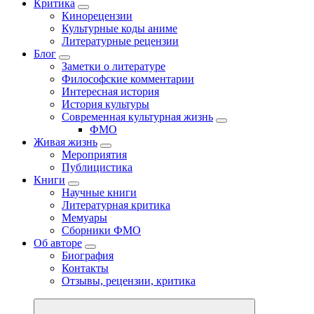
Критика
Кинорецензии
Культурные коды аниме
Литературные рецензии
Блог
Заметки о литературе
Философские комментарии
Интересная история
История культуры
Современная культурная жизнь
ФМО
Живая жизнь
Мероприятия
Публицистика
Книги
Научные книги
Литературная критика
Мемуары
Сборники ФМО
Об авторе
Биография
Контакты
Отзывы, рецензии, критика