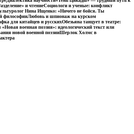
тре
Диалектика научности
«Тень Цикады» — трудный путь к
азделение» и чтение
Социологи и ученые: конфликт
ультуролог Нина Ищенко: «Ничего не бойся. Ты
ой философии
Любовь и шпионаж на курском
фка для китайцев и русских
Обезьяна танцует в театре:
«Новая военная поэзия»: идеологический текст или
ания новой военной поэзии
Шерлок Холмс в
рактера