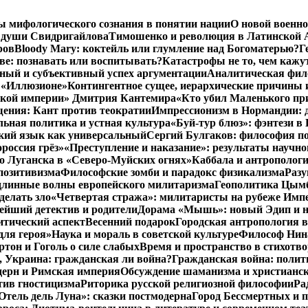
ы мифологического сознания в понятии нации
О новой военно
 души Свидригайлова
Тимошенко и революция в Латинской 
ров
Bloody Mary: коктейль или глумление над Богоматерью?
Г
тве: познавать или воспитывать?
Катастрофы не то, чем кажу
ный и субъективный успех аргументации
Аналитическая фило
в «Иллюзионе»
Контингентное сущее, иерархические причины 
нской империи» Дмитрия Кантемира
«Кто убил Маленького пр
ения: Кант против теократии
Импрессионизм в Нормандии: 
ьная политика и устная культура
«Буй-тур блюз»: фэнтези в
ский язык как универсальный
Сергий Булгаков: философия по
россия грёз»
«Преступление и наказание»: результаты научно
о Луганска в «Северо-Муйских огнях»
Каббала и антрополог
позитивизма
Философские зомби и парадокс физикализма
Разу
длинные волны европейского милитаризма
Геополитика Цымб
делать зло
«Четвертая стража»: милитаристы на рубеже Имп
йший детектив и родители
Дорама «Мышь»: новый Эдип и н
итический аспект
Весенний подарок
Городская антропология 
для героя»
Наука и мораль в советской культуре
Философ Нина
ртон и Гоголь о силе слабых
Время и пространство в стихотво
я, Украина: гражданская ли война?
Гражданская война: полит
дерн и Римская империя
Обсуждение шаманизма и христианс
ив гностицизма
Риторика русской религиозной философии
Ра
Отель дель Луна»: сказки постмодерна
Город Бессмертных и 