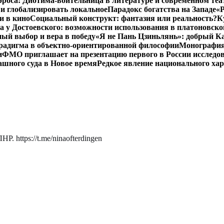
роса: Диотима-воительница в литературе и современном теа
 и глобализировать локальное
Парадокс богатства на Западе
«Р
и в кино
Социальный конструкт: фантазия или реальность?
К
 у Достоевского: возможности использования в платоновск
ый выбор и вера в победу
«Я не Пань Цзиньлянь»: добрый Ка
радигма в объектно-ориентированной философии
Монография 
и
ФМО приглашает на презентацию первого в России исследов
ашного суда в Новое время
Редкое явление национального ха
. https://t.me/ninaofterdingen