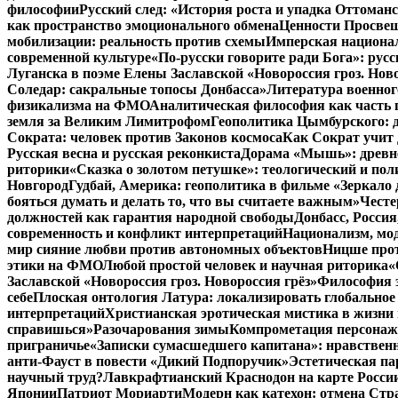
философии
Русский след: «История роста и упадка Оттома
как пространство эмоционального обмена
Ценности Просвещ
мобилизации: реальность против схемы
Имперская национал
современной культуре
«По-русски говорите ради Бога»: рус
Луганска в поэме Елены Заславской «Новороссия гроз. Ново
Соледар: сакральные топосы Донбасса»
Литература военног
физикализма на ФМО
Аналитическая философия как часть 
земля за Великим Лимитрофом
Геополитика Цымбурского: 
Сократа: человек против Законов космоса
Как Сократ учит 
Русская весна и русская реконкиста
Дорама «Мышь»: древне
риторики
«Сказка о золотом петушке»: теологический и пол
Новгород
Гудбай, Америка: геополитика в фильме «Зеркало 
бояться думать и делать то, что вы считаете важным»
Честе
должностей как гарантия народной свободы
Донбасс, Росси
современность и конфликт интерпретаций
Национализм, мо
мир сияние любви против автономных объектов
Ницше прот
этики на ФМО
Любой простой человек и научная риторика
«
Заславской «Новороссия гроз. Новороссия грёз»
Философия э
себе
Плоская онтология Латура: локализировать глобальное
интерпретаций
Христианская эротическая мистика в жизни 
справишься»
Разочарования зимы
Компрометация персонажа
приграничье
«Записки сумасшедшего капитана»: нравственн
анти-Фауст в повести «Дикий Подпоручик»
Эстетическая па
научный труд?
Лавкрафтианский Краснодон на карте Росси
Японии
Патриот Мориарти
Модерн как катехон: отмена Стр