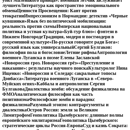
убил Маленького принца»: военный летчик заслуживает
лучшего
Литература как пространство эмоционального
обмена
Ценности Просвещения: Кант против
теократии
Импрессионизм в Нормандии: детектив «Черные
кувшинки»
Язык без политической мобилизации:
реальность против схемы
Имперская национальная
политика и устная культура
«Буй-тур блюз»: фэнтези в
Нижнем Новгороде
Традиция, модерн и постмодерн в
современной культуре
«По-русски говорите ради Бога»:
русский язык как универсальный
Сергий Булгаков:
философия пола и богословие
Летние рифмы
Антропология
военного Луганска в поэме Елены Заславской
«Новороссия гроз. Новороссия грёз»
«Преступление и
наказание»: результаты научного поиска
Культуролог Нина
Ищенко: «Новороссия и Соледар: сакральные топосы
Донбасса»
Литература военного Луганска в «Северо-
Муйских огнях»
Каббала и антропология Сергия
Булгакова
Диалектика зомби: обсуждение физикализма на
ФМО
Аналитическая философия как часть
позитивизма
Философские зомби и парадокс
физикализма
Разумный эгоизм: контраргументы и
диалектика
Остров Россия: земля за Великим
Лимитрофом
Геополитика Цымбурского: длинные волны
европейского милитаризма
Геополитика Цымбурского:
стратегические циклы Россия-Европа
Суд и казнь Сократа: