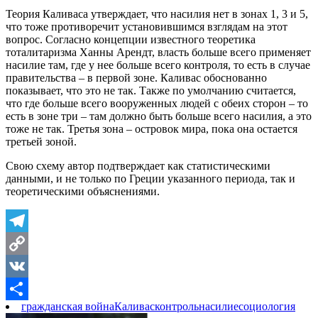
Теория Каливаса утверждает, что насилия нет в зонах 1, 3 и 5,
что тоже противоречит установившимся взглядам на этот
вопрос. Согласно концепции известного теоретика
тоталитаризма Ханны Арендт, власть больше всего применяет
насилие там, где у нее больше всего контроля, то есть в случае
правительства – в первой зоне. Каливас обоснованно
показывает, что это не так. Также по умолчанию считается,
что где больше всего вооруженных людей с обеих сторон – то
есть в зоне три – там должно быть больше всего насилия, а это
тоже не так. Третья зона – островок мира, пока она остается
третьей зоной.
Свою схему автор подтверждает как статистическими
данными, и не только по Греции указанного периода, так и
теоретическими объяснениями.
Telegram
Copy
Link
VK
гражданская война
Каливас
контроль
насилие
социология
Отправить