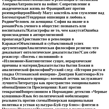
Америке
Антропологи на войне: Сопротивление и
академическая жизнь во Франции
Кант против
розенкрейцеров
Bloody Mary: коктейль или глумление над
Богоматерью?
Гендерная оппозиция и любовь к
Родине
Человек ли женщина: София на иконе и в
романе
Роль ученого в обществе: познавать или
воспитывать?
Катастрофы не то, чем кажутся
Ошибка
происхождения в антирелигиозной
пропаганде
Христианство и революция в
Каракасе
Объективный и субъективный успех
аргументации
Аналитическая философия религии: что
доказывает онтологическое доказательство?
Сам себе
режиссер: «Восемь с половиной» в
«Иллюзионе»
Контингентное сущее, иерархические
причины и материя
Доказательства бытия Божия в
аналитической философии
Русский след: «История роста и
упадка Оттоманской империи» Дмитрия Кантемира
«Кто
убил Маленького принца»: военный летчик заслуживает
лучшего
Литература как пространство эмоционального
обмена
Ценности Просвещения: Кант против
теократии
Импрессионизм в Нормандии: детектив «Черные
кувшинки»
Язык без политической мобилизации:
реальность против схемы
Имперская национальная
политика и устная культура
«Буй-тур блюз»: фэнтези в