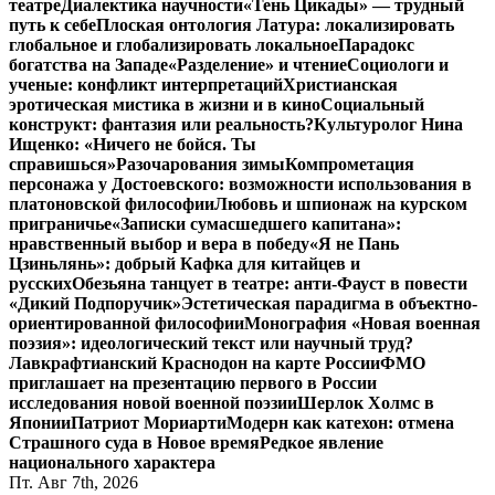
театре
Диалектика научности
«Тень Цикады» — трудный
путь к себе
Плоская онтология Латура: локализировать
глобальное и глобализировать локальное
Парадокс
богатства на Западе
«Разделение» и чтение
Социологи и
ученые: конфликт интерпретаций
Христианская
эротическая мистика в жизни и в кино
Социальный
конструкт: фантазия или реальность?
Культуролог Нина
Ищенко: «Ничего не бойся. Ты
справишься»
Разочарования зимы
Компрометация
персонажа у Достоевского: возможности использования в
платоновской философии
Любовь и шпионаж на курском
приграничье
«Записки сумасшедшего капитана»:
нравственный выбор и вера в победу
«Я не Пань
Цзиньлянь»: добрый Кафка для китайцев и
русских
Обезьяна танцует в театре: анти-Фауст в повести
«Дикий Подпоручик»
Эстетическая парадигма в объектно-
ориентированной философии
Монография «Новая военная
поэзия»: идеологический текст или научный труд?
Лавкрафтианский Краснодон на карте России
ФМО
приглашает на презентацию первого в России
исследования новой военной поэзии
Шерлок Холмс в
Японии
Патриот Мориарти
Модерн как катехон: отмена
Страшного суда в Новое время
Редкое явление
национального характера
Пт. Авг 7th, 2026