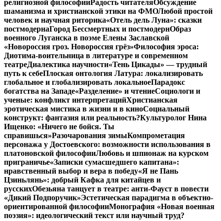
религиозной философии
Радость читателя
Обсуждение
шаманизма и христианской этики на ФМО
Любой простой
человек и научная риторика
«Отель дель Луна»: сказки
постмодерна
Город Бессмертных и постмодерн
Образ
военного Луганска в поэме Елены Заславской
«Новороссия гроз. Новороссия грёз»
Философия эроса:
Диотима-воительница в литературе и современном
театре
Диалектика научности
«Тень Цикады» — трудный
путь к себе
Плоская онтология Латура: локализировать
глобальное и глобализировать локальное
Парадокс
богатства на Западе
«Разделение» и чтение
Социологи и
ученые: конфликт интерпретаций
Христианская
эротическая мистика в жизни и в кино
Социальный
конструкт: фантазия или реальность?
Культуролог Нина
Ищенко: «Ничего не бойся. Ты
справишься»
Разочарования зимы
Компрометация
персонажа у Достоевского: возможности использования в
платоновской философии
Любовь и шпионаж на курском
приграничье
«Записки сумасшедшего капитана»:
нравственный выбор и вера в победу
«Я не Пань
Цзиньлянь»: добрый Кафка для китайцев и
русских
Обезьяна танцует в театре: анти-Фауст в повести
«Дикий Подпоручик»
Эстетическая парадигма в объектно-
ориентированной философии
Монография «Новая военная
поэзия»: идеологический текст или научный труд?