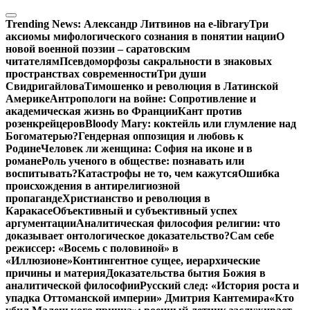
Перейти
к
Trending News:
Александр Литвинов на e-library
Три
содержимому
аксиомы мифологического сознания в понятии нации
О
новой военной поэзии – саратовским
читателям
Псевдоморфозы сакральности в знаковых
пространствах современности
Три души
Свидригайлова
Тимошенко и революция в Латинской
Америке
Антропологи на войне: Сопротивление и
академическая жизнь во Франции
Кант против
розенкрейцеров
Bloody Mary: коктейль или глумление над
Богоматерью?
Гендерная оппозиция и любовь к
Родине
Человек ли женщина: София на иконе и в
романе
Роль ученого в обществе: познавать или
воспитывать?
Катастрофы не то, чем кажутся
Ошибка
происхождения в антирелигиозной
пропаганде
Христианство и революция в
Каракасе
Объективный и субъективный успех
аргументации
Аналитическая философия религии: что
доказывает онтологическое доказательство?
Сам себе
режиссер: «Восемь с половиной» в
«Иллюзионе»
Контингентное сущее, иерархические
причины и материя
Доказательства бытия Божия в
аналитической философии
Русский след: «История роста и
упадка Оттоманской империи» Дмитрия Кантемира
«Кто