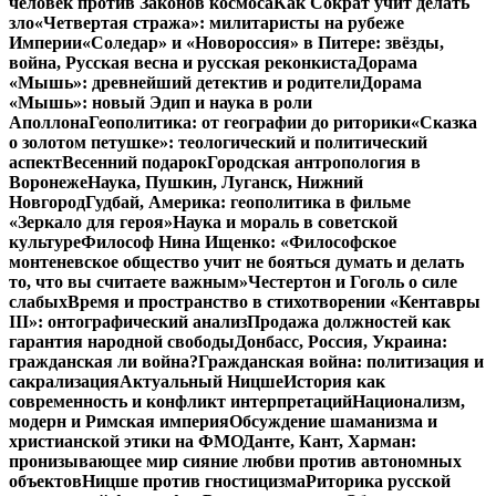
человек против Законов космоса
Как Сократ учит делать
зло
«Четвертая стража»: милитаристы на рубеже
Империи
«Соледар» и «Новороссия» в Питере: звёзды,
война, Русская весна и русская реконкиста
Дорама
«Мышь»: древнейший детектив и родители
Дорама
«Мышь»: новый Эдип и наука в роли
Аполлона
Геополитика: от географии до риторики
«Сказка
о золотом петушке»: теологический и политический
аспект
Весенний подарок
Городская антропология в
Воронеже
Наука, Пушкин, Луганск, Нижний
Новгород
Гудбай, Америка: геополитика в фильме
«Зеркало для героя»
Наука и мораль в советской
культуре
Философ Нина Ищенко: «Философское
монтеневское общество учит не бояться думать и делать
то, что вы считаете важным»
Честертон и Гоголь о силе
слабых
Время и пространство в стихотворении «Кентавры
III»: онтографический анализ
Продажа должностей как
гарантия народной свободы
Донбасс, Россия, Украина:
гражданская ли война?
Гражданская война: политизация и
сакрализация
Актуальный Ницше
История как
современность и конфликт интерпретаций
Национализм,
модерн и Римская империя
Обсуждение шаманизма и
христианской этики на ФМО
Данте, Кант, Харман:
пронизывающее мир сияние любви против автономных
объектов
Ницше против гностицизма
Риторика русской