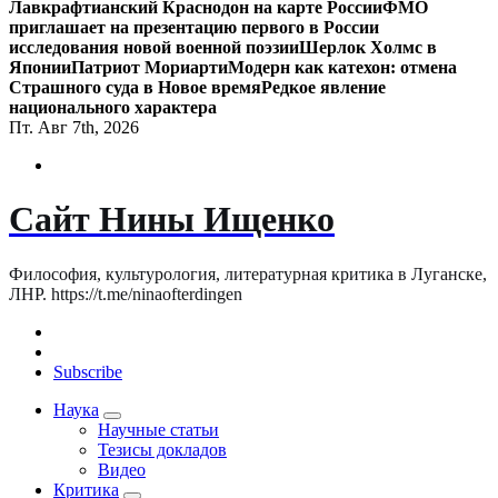
Лавкрафтианский Краснодон на карте России
ФМО
приглашает на презентацию первого в России
исследования новой военной поэзии
Шерлок Холмс в
Японии
Патриот Мориарти
Модерн как катехон: отмена
Страшного суда в Новое время
Редкое явление
национального характера
Пт. Авг 7th, 2026
Сайт Нины Ищенко
Философия, культурология, литературная критика в Луганске,
ЛНР. https://t.me/ninaofterdingen
Subscribe
Наука
Научные статьи
Тезисы докладов
Видео
Критика