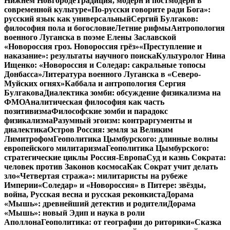
Нижнем Новгороде
Традиция, модерн и постмодерн в
современной культуре
«По-русски говорите ради Бога»:
русский язык как универсальный
Сергий Булгаков:
философия пола и богословие
Летние рифмы
Антропология
военного Луганска в поэме Елены Заславской
«Новороссия гроз. Новороссия грёз»
«Преступление и
наказание»: результаты научного поиска
Культуролог Нина
Ищенко: «Новороссия и Соледар: сакральные топосы
Донбасса»
Литература военного Луганска в «Северо-
Муйских огнях»
Каббала и антропология Сергия
Булгакова
Диалектика зомби: обсуждение физикализма на
ФМО
Аналитическая философия как часть
позитивизма
Философские зомби и парадокс
физикализма
Разумный эгоизм: контраргументы и
диалектика
Остров Россия: земля за Великим
Лимитрофом
Геополитика Цымбурского: длинные волны
европейского милитаризма
Геополитика Цымбурского:
стратегические циклы Россия-Европа
Суд и казнь Сократа:
человек против Законов космоса
Как Сократ учит делать
зло
«Четвертая стража»: милитаристы на рубеже
Империи
«Соледар» и «Новороссия» в Питере: звёзды,
война, Русская весна и русская реконкиста
Дорама
«Мышь»: древнейший детектив и родители
Дорама
«Мышь»: новый Эдип и наука в роли
Аполлона
Геополитика: от географии до риторики
«Сказка