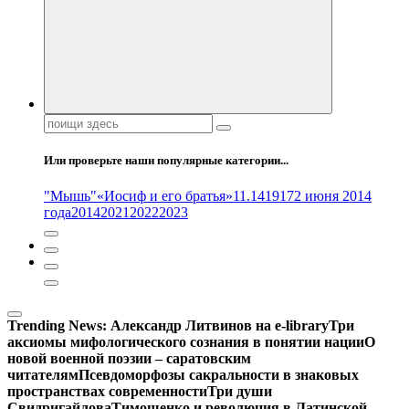
Поиск:
Или проверьте наши популярные категории...
"Мышь"
«Иосиф и его братья»
11.14
1917
2 июня 2014
года
2014
2021
2022
2023
Trending News:
Александр Литвинов на e-library
Три
аксиомы мифологического сознания в понятии нации
О
новой военной поэзии – саратовским
читателям
Псевдоморфозы сакральности в знаковых
пространствах современности
Три души
Свидригайлова
Тимошенко и революция в Латинской