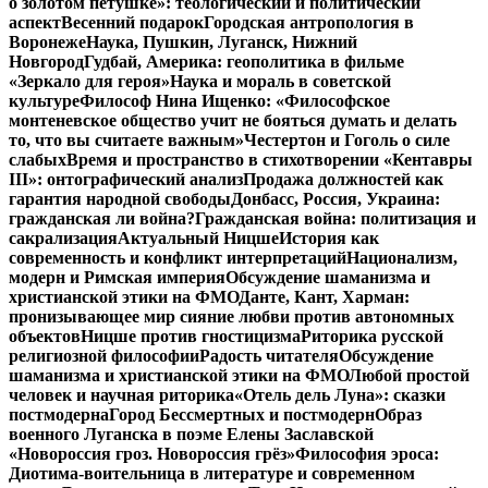
о золотом петушке»: теологический и политический
аспект
Весенний подарок
Городская антропология в
Воронеже
Наука, Пушкин, Луганск, Нижний
Новгород
Гудбай, Америка: геополитика в фильме
«Зеркало для героя»
Наука и мораль в советской
культуре
Философ Нина Ищенко: «Философское
монтеневское общество учит не бояться думать и делать
то, что вы считаете важным»
Честертон и Гоголь о силе
слабых
Время и пространство в стихотворении «Кентавры
III»: онтографический анализ
Продажа должностей как
гарантия народной свободы
Донбасс, Россия, Украина:
гражданская ли война?
Гражданская война: политизация и
сакрализация
Актуальный Ницше
История как
современность и конфликт интерпретаций
Национализм,
модерн и Римская империя
Обсуждение шаманизма и
христианской этики на ФМО
Данте, Кант, Харман:
пронизывающее мир сияние любви против автономных
объектов
Ницше против гностицизма
Риторика русской
религиозной философии
Радость читателя
Обсуждение
шаманизма и христианской этики на ФМО
Любой простой
человек и научная риторика
«Отель дель Луна»: сказки
постмодерна
Город Бессмертных и постмодерн
Образ
военного Луганска в поэме Елены Заславской
«Новороссия гроз. Новороссия грёз»
Философия эроса:
Диотима-воительница в литературе и современном