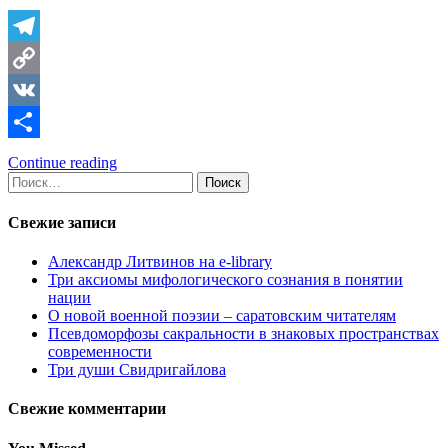
Telegram
Copy
Link
VK
Отправить
Continue reading
Найти:
Свежие записи
Александр Литвинов на e-library
Три аксиомы мифологического сознания в понятии
нации
О новой военной поэзии – саратовским читателям
Псевдоморфозы сакральности в знаковых пространствах
современности
Три души Свидригайлова
Свежие комментарии