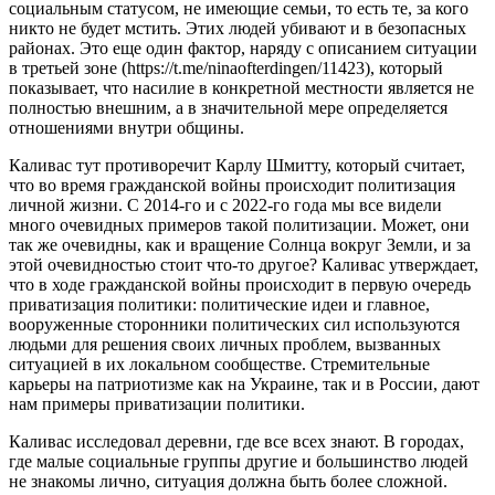
социальным статусом, не имеющие семьи, то есть те, за кого
никто не будет мстить. Этих людей убивают и в безопасных
районах. Это еще один фактор, наряду с описанием ситуации
в третьей зоне (https://t.me/ninaofterdingen/11423), который
показывает, что насилие в конкретной местности является не
полностью внешним, а в значительной мере определяется
отношениями внутри общины.
Каливас тут противоречит Карлу Шмитту, который считает,
что во время гражданской войны происходит политизация
личной жизни. С 2014-го и с 2022-го года мы все видели
много очевидных примеров такой политизации. Может, они
так же очевидны, как и вращение Солнца вокруг Земли, и за
этой очевидностью стоит что-то другое? Каливас утверждает,
что в ходе гражданской войны происходит в первую очередь
приватизация политики: политические идеи и главное,
вооруженные сторонники политических сил используются
людьми для решения своих личных проблем, вызванных
ситуацией в их локальном сообществе. Стремительные
карьеры на патриотизме как на Украине, так и в России, дают
нам примеры приватизации политики.
Каливас исследовал деревни, где все всех знают. В городах,
где малые социальные группы другие и большинство людей
не знакомы лично, ситуация должна быть более сложной.