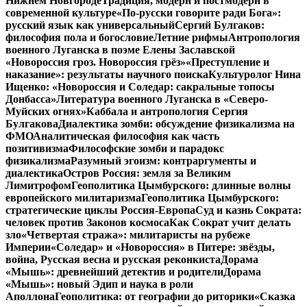
Нижнем Новгороде
Традиция, модерн и постмодерн в
современной культуре
«По-русски говорите ради Бога»:
русский язык как универсальный
Сергий Булгаков:
философия пола и богословие
Летние рифмы
Антропология
военного Луганска в поэме Елены Заславской
«Новороссия гроз. Новороссия грёз»
«Преступление и
наказание»: результаты научного поиска
Культуролог Нина
Ищенко: «Новороссия и Соледар: сакральные топосы
Донбасса»
Литература военного Луганска в «Северо-
Муйских огнях»
Каббала и антропология Сергия
Булгакова
Диалектика зомби: обсуждение физикализма на
ФМО
Аналитическая философия как часть
позитивизма
Философские зомби и парадокс
физикализма
Разумный эгоизм: контраргументы и
диалектика
Остров Россия: земля за Великим
Лимитрофом
Геополитика Цымбурского: длинные волны
европейского милитаризма
Геополитика Цымбурского:
стратегические циклы Россия-Европа
Суд и казнь Сократа:
человек против Законов космоса
Как Сократ учит делать
зло
«Четвертая стража»: милитаристы на рубеже
Империи
«Соледар» и «Новороссия» в Питере: звёзды,
война, Русская весна и русская реконкиста
Дорама
«Мышь»: древнейший детектив и родители
Дорама
«Мышь»: новый Эдип и наука в роли
Аполлона
Геополитика: от географии до риторики
«Сказка