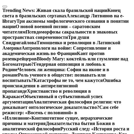
Перейти
к
Trending News:
Живая скала бразильской нации
Конец
содержимому
света в бразильских сертанах
Александр Литвинов на e-
library
Три аксиомы мифологического сознания в понятии
нации
О новой военной поэзии – саратовским
читателям
Псевдоморфозы сакральности в знаковых
пространствах современности
Три души
Свидригайлова
Тимошенко и революция в Латинской
Америке
Антропологи на войне: Сопротивление и
академическая жизнь во Франции
Кант против
розенкрейцеров
Bloody Mary: коктейль или глумление над
Богоматерью?
Гендерная оппозиция и любовь к
Родине
Человек ли женщина: София на иконе и в
романе
Роль ученого в обществе: познавать или
воспитывать?
Катастрофы не то, чем кажутся
Ошибка
происхождения в антирелигиозной
пропаганде
Христианство и революция в
Каракасе
Объективный и субъективный успех
аргументации
Аналитическая философия религии: что
доказывает онтологическое доказательство?
Сам себе
режиссер: «Восемь с половиной» в
«Иллюзионе»
Контингентное сущее, иерархические
причины и материя
Доказательства бытия Божия в
аналитической философии
Русский след: «История роста и