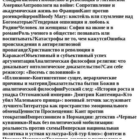
Америке
Антропологи на войне: Сопротивление и
академическая жизнь во Франции
Кант против
розенкрейцеров
Bloody Mary: коктейль или глумление над
Богоматерью?
Гендерная оппозиция и любовь к
Родине
Человек ли женщина: София на иконе и в
романе
Роль ученого в обществе: познавать или
воспитывать?
Катастрофы не то, чем кажутся
Ошибка
происхождения в антирелигиозной
пропаганде
Христианство и революция в
Каракасе
Объективный и субъективный успех
аргументации
Аналитическая философия религии: что
доказывает онтологическое доказательство?
Сам себе
режиссер: «Восемь с половиной» в
«Иллюзионе»
Контингентное сущее, иерархические
причины и материя
Доказательства бытия Божия в
аналитической философии
Русский след: «История роста и
упадка Оттоманской империи» Дмитрия Кантемира
«Кто
убил Маленького принца»: военный летчик заслуживает
лучшего
Литература как пространство эмоционального
обмена
Ценности Просвещения: Кант против
теократии
Импрессионизм в Нормандии: детектив «Черные
кувшинки»
Язык без политической мобилизации:
реальность против схемы
Имперская национальная
политика и устная культура
«Буй-тур блюз»: фэнтези в