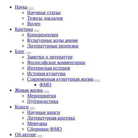
Наука
Научные статьи
Тезисы докладов
Видео
Критика
Кинорецензии
Культурные коды аниме
Литературные рецензии
Блог
Заметки о литературе
Философские комментарии
Интересная история
История культуры
Современная культурная жизнь
ФМО
Живая жизнь
Мероприятия
Публицистика
Книги
Научные книги
Литературная критика
Мемуары
Сборники ФМО
Об авторе