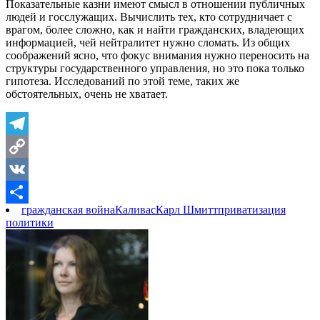
Показательные казни имеют смысл в отношении публичных
людей и госслужащих. Вычислить тех, кто сотрудничает с
врагом, более сложно, как и найти гражданских, владеющих
информацией, чей нейтралитет нужно сломать. Из общих
соображений ясно, что фокус внимания нужно переносить на
структуры государственного управления, но это пока только
гипотеза. Исследований по этой теме, таких же
обстоятельных, очень не хватает.
Telegram
Copy
Link
VK
гражданская война
Каливас
Карл Шмитт
приватизация
Отправить
политики