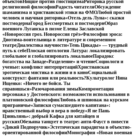
объектов
Ницше против гностицизма
Риторика русской
религиозной философии
Радость читателя
Обсуждение
шаманизма и христианской этики на ФМО
Любой простой
человек и научная риторика
«Отель дель Луна»: сказки
постмодерна
Город Бессмертных и постмодерн
Образ
военного Луганска в поэме Елены Заславской
«Новороссия гроз. Новороссия грёз»
Философия эроса:
Диотима-воительница в литературе и современном
театре
Диалектика научности
«Тень Цикады» — трудный
путь к себе
Плоская онтология Латура: локализировать
глобальное и глобализировать локальное
Парадокс
богатства на Западе
«Разделение» и чтение
Социологи и
ученые: конфликт интерпретаций
Христианская
эротическая мистика в жизни и в кино
Социальный
конструкт: фантазия или реальность?
Культуролог Нина
Ищенко: «Ничего не бойся. Ты
справишься»
Разочарования зимы
Компрометация
персонажа у Достоевского: возможности использования в
платоновской философии
Любовь и шпионаж на курском
приграничье
«Записки сумасшедшего капитана»:
нравственный выбор и вера в победу
«Я не Пань
Цзиньлянь»: добрый Кафка для китайцев и
русских
Обезьяна танцует в театре: анти-Фауст в повести
«Дикий Подпоручик»
Эстетическая парадигма в объектно-
ориентированной философии
Монография «Новая военная