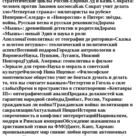
стратегические циклы Россия-Европа
Суд и казнь Сократа:
человек против Законов космоса
Как Сократ учит делать
зло
«Четвертая стража»: милитаристы на рубеже
Империи
«Соледар» и «Новороссия» в Питере: звёзды,
война, Русская весна и русская реконкиста
Дорама
«Мышь»: древнейший детектив и родители
Дорама
«Мышь»: новый Эдип и наука в роли
Аполлона
Геополитика: от географии до риторики
«Сказка
о золотом петушке»: теологический и политический
аспект
Весенний подарок
Городская антропология в
Воронеже
Наука, Пушкин, Луганск, Нижний
Новгород
Гудбай, Америка: геополитика в фильме
«Зеркало для героя»
Наука и мораль в советской
культуре
Философ Нина Ищенко: «Философское
монтеневское общество учит не бояться думать и делать
то, что вы считаете важным»
Честертон и Гоголь о силе
слабых
Время и пространство в стихотворении «Кентавры
III»: онтографический анализ
Продажа должностей как
гарантия народной свободы
Донбасс, Россия, Украина:
гражданская ли война?
Гражданская война: политизация и
сакрализация
Актуальный Ницше
История как
современность и конфликт интерпретаций
Национализм,
модерн и Римская империя
Обсуждение шаманизма и
христианской этики на ФМО
Данте, Кант, Харман:
пронизывающее мир сияние любви против автономных