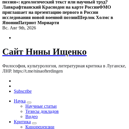
поэзия»: идеологический текст или научный труд?
Лавкрафтианский Краснодон на карте России
ФМО
приглашает на презентацию первого в России
исследования новой военной поэзии
Шерлок Холмс в
Японии
Патриот Мориарти
Вс. Авг 9th, 2026
Сайт Нины Ищенко
Философия, культурология, литературная критика в Луганске,
ЛНР. https://t.me/ninaofterdingen
Subscribe
Наука
Научные статьи
Тезисы докладов
Видео
Критика
Кинорецензии