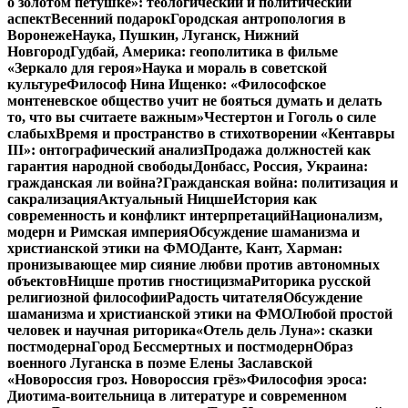
о золотом петушке»: теологический и политический
аспект
Весенний подарок
Городская антропология в
Воронеже
Наука, Пушкин, Луганск, Нижний
Новгород
Гудбай, Америка: геополитика в фильме
«Зеркало для героя»
Наука и мораль в советской
культуре
Философ Нина Ищенко: «Философское
монтеневское общество учит не бояться думать и делать
то, что вы считаете важным»
Честертон и Гоголь о силе
слабых
Время и пространство в стихотворении «Кентавры
III»: онтографический анализ
Продажа должностей как
гарантия народной свободы
Донбасс, Россия, Украина:
гражданская ли война?
Гражданская война: политизация и
сакрализация
Актуальный Ницше
История как
современность и конфликт интерпретаций
Национализм,
модерн и Римская империя
Обсуждение шаманизма и
христианской этики на ФМО
Данте, Кант, Харман:
пронизывающее мир сияние любви против автономных
объектов
Ницше против гностицизма
Риторика русской
религиозной философии
Радость читателя
Обсуждение
шаманизма и христианской этики на ФМО
Любой простой
человек и научная риторика
«Отель дель Луна»: сказки
постмодерна
Город Бессмертных и постмодерн
Образ
военного Луганска в поэме Елены Заславской
«Новороссия гроз. Новороссия грёз»
Философия эроса:
Диотима-воительница в литературе и современном