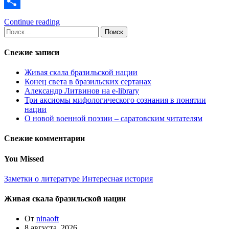
Link
VK
Отправить
Continue reading
Найти:
Свежие записи
Живая скала бразильской нации
Конец света в бразильских сертанах
Александр Литвинов на e-library
Три аксиомы мифологического сознания в понятии
нации
О новой военной поэзии – саратовским читателям
Свежие комментарии
You Missed
Заметки о литературе
Интересная история
Живая скала бразильской нации
От
ninaoft
8 августа, 2026