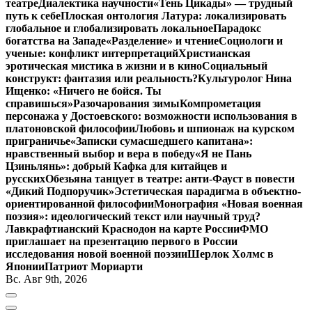
театре
Диалектика научности
«Тень Цикады» — трудный
путь к себе
Плоская онтология Латура: локализировать
глобальное и глобализировать локальное
Парадокс
богатства на Западе
«Разделение» и чтение
Социологи и
ученые: конфликт интерпретаций
Христианская
эротическая мистика в жизни и в кино
Социальный
конструкт: фантазия или реальность?
Культуролог Нина
Ищенко: «Ничего не бойся. Ты
справишься»
Разочарования зимы
Компрометация
персонажа у Достоевского: возможности использования в
платоновской философии
Любовь и шпионаж на курском
приграничье
«Записки сумасшедшего капитана»:
нравственный выбор и вера в победу
«Я не Пань
Цзиньлянь»: добрый Кафка для китайцев и
русских
Обезьяна танцует в театре: анти-Фауст в повести
«Дикий Подпоручик»
Эстетическая парадигма в объектно-
ориентированной философии
Монография «Новая военная
поэзия»: идеологический текст или научный труд?
Лавкрафтианский Краснодон на карте России
ФМО
приглашает на презентацию первого в России
исследования новой военной поэзии
Шерлок Холмс в
Японии
Патриот Мориарти
Вс. Авг 9th, 2026