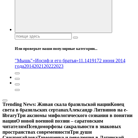
Поиск:
Или проверьте наши популярные категории...
"Мышь"
«Иосиф и его братья»
11.14
1917
2 июня 2014
года
2014
2021
2022
2023
Trending News:
Живая скала бразильской нации
Конец
света в бразильских сертанах
Александр Литвинов на e-
library
Три аксиомы мифологического сознания в понятии
нации
О новой военной поэзии – саратовским
читателям
Псевдоморфозы сакральности в знаковых
пространствах современности
Три души
Свидригайлова
Тимошенко и революция в Латинской