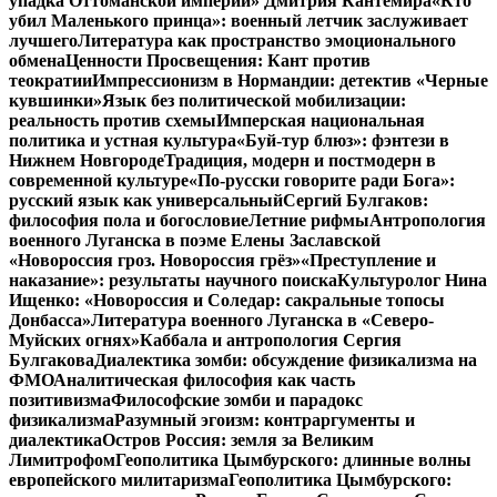
упадка Оттоманской империи» Дмитрия Кантемира
«Кто
убил Маленького принца»: военный летчик заслуживает
лучшего
Литература как пространство эмоционального
обмена
Ценности Просвещения: Кант против
теократии
Импрессионизм в Нормандии: детектив «Черные
кувшинки»
Язык без политической мобилизации:
реальность против схемы
Имперская национальная
политика и устная культура
«Буй-тур блюз»: фэнтези в
Нижнем Новгороде
Традиция, модерн и постмодерн в
современной культуре
«По-русски говорите ради Бога»:
русский язык как универсальный
Сергий Булгаков:
философия пола и богословие
Летние рифмы
Антропология
военного Луганска в поэме Елены Заславской
«Новороссия гроз. Новороссия грёз»
«Преступление и
наказание»: результаты научного поиска
Культуролог Нина
Ищенко: «Новороссия и Соледар: сакральные топосы
Донбасса»
Литература военного Луганска в «Северо-
Муйских огнях»
Каббала и антропология Сергия
Булгакова
Диалектика зомби: обсуждение физикализма на
ФМО
Аналитическая философия как часть
позитивизма
Философские зомби и парадокс
физикализма
Разумный эгоизм: контраргументы и
диалектика
Остров Россия: земля за Великим
Лимитрофом
Геополитика Цымбурского: длинные волны
европейского милитаризма
Геополитика Цымбурского: