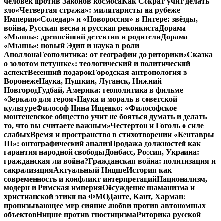
человек против Законов космоса
Как Сократ учит делать
зло
«Четвертая стража»: милитаристы на рубеже
Империи
«Соледар» и «Новороссия» в Питере: звёзды,
война, Русская весна и русская реконкиста
Дорама
«Мышь»: древнейший детектив и родители
Дорама
«Мышь»: новый Эдип и наука в роли
Аполлона
Геополитика: от географии до риторики
«Сказка
о золотом петушке»: теологический и политический
аспект
Весенний подарок
Городская антропология в
Воронеже
Наука, Пушкин, Луганск, Нижний
Новгород
Гудбай, Америка: геополитика в фильме
«Зеркало для героя»
Наука и мораль в советской
культуре
Философ Нина Ищенко: «Философское
монтеневское общество учит не бояться думать и делать
то, что вы считаете важным»
Честертон и Гоголь о силе
слабых
Время и пространство в стихотворении «Кентавры
III»: онтографический анализ
Продажа должностей как
гарантия народной свободы
Донбасс, Россия, Украина:
гражданская ли война?
Гражданская война: политизация и
сакрализация
Актуальный Ницше
История как
современность и конфликт интерпретаций
Национализм,
модерн и Римская империя
Обсуждение шаманизма и
христианской этики на ФМО
Данте, Кант, Харман:
пронизывающее мир сияние любви против автономных
объектов
Ницше против гностицизма
Риторика русской