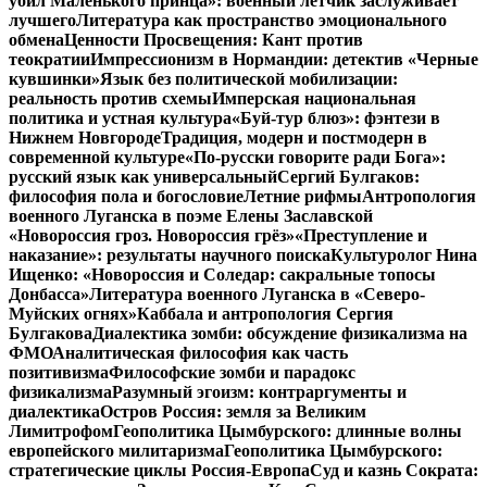
убил Маленького принца»: военный летчик заслуживает
лучшего
Литература как пространство эмоционального
обмена
Ценности Просвещения: Кант против
теократии
Импрессионизм в Нормандии: детектив «Черные
кувшинки»
Язык без политической мобилизации:
реальность против схемы
Имперская национальная
политика и устная культура
«Буй-тур блюз»: фэнтези в
Нижнем Новгороде
Традиция, модерн и постмодерн в
современной культуре
«По-русски говорите ради Бога»:
русский язык как универсальный
Сергий Булгаков:
философия пола и богословие
Летние рифмы
Антропология
военного Луганска в поэме Елены Заславской
«Новороссия гроз. Новороссия грёз»
«Преступление и
наказание»: результаты научного поиска
Культуролог Нина
Ищенко: «Новороссия и Соледар: сакральные топосы
Донбасса»
Литература военного Луганска в «Северо-
Муйских огнях»
Каббала и антропология Сергия
Булгакова
Диалектика зомби: обсуждение физикализма на
ФМО
Аналитическая философия как часть
позитивизма
Философские зомби и парадокс
физикализма
Разумный эгоизм: контраргументы и
диалектика
Остров Россия: земля за Великим
Лимитрофом
Геополитика Цымбурского: длинные волны
европейского милитаризма
Геополитика Цымбурского:
стратегические циклы Россия-Европа
Суд и казнь Сократа: