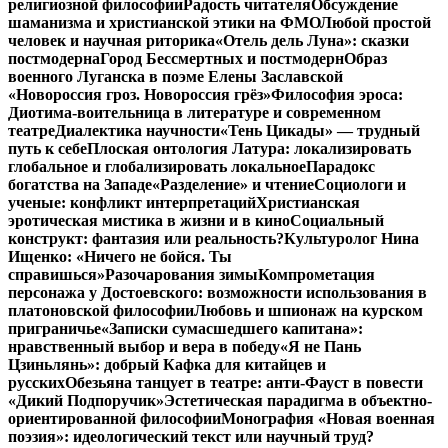
религиозной философии
Радость читателя
Обсуждение
шаманизма и христианской этики на ФМО
Любой простой
человек и научная риторика
«Отель дель Луна»: сказки
постмодерна
Город Бессмертных и постмодерн
Образ
военного Луганска в поэме Елены Заславской
«Новороссия гроз. Новороссия грёз»
Философия эроса:
Диотима-воительница в литературе и современном
театре
Диалектика научности
«Тень Цикады» — трудный
путь к себе
Плоская онтология Латура: локализировать
глобальное и глобализировать локальное
Парадокс
богатства на Западе
«Разделение» и чтение
Социологи и
ученые: конфликт интерпретаций
Христианская
эротическая мистика в жизни и в кино
Социальный
конструкт: фантазия или реальность?
Культуролог Нина
Ищенко: «Ничего не бойся. Ты
справишься»
Разочарования зимы
Компрометация
персонажа у Достоевского: возможности использования в
платоновской философии
Любовь и шпионаж на курском
приграничье
«Записки сумасшедшего капитана»:
нравственный выбор и вера в победу
«Я не Пань
Цзиньлянь»: добрый Кафка для китайцев и
русских
Обезьяна танцует в театре: анти-Фауст в повести
«Дикий Подпоручик»
Эстетическая парадигма в объектно-
ориентированной философии
Монография «Новая военная
поэзия»: идеологический текст или научный труд?