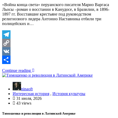
«Война конца света» перуанского писателя Марио Варгаса
Льосы –роман о восстании в Канудосе, в Бразилии, в 1896-
1897 гг. Восставшие крестьяне под руководством
религиозного лидера Антонио Наставника отбили три
полицейских и…
Telegram
Copy
Link
VK
Отправить
Continue reading
ninaoft
Интересная история
,
История культуры
31 июля, 2026
43 views
Тимошенко и революция в Латинской Америке