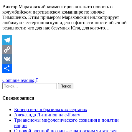
Виктор Мараховский комментировал как-то новость о
колумбийском партизанском командире по кличке
Тимошенко. Этим примером Мараховский иллюстрирует
любимую честертоновскую идею о фантастичности обычной
реальности: что для нас безумная Юля, для кого-то…
Telegram
Copy
Link
VK
Отправить
Continue reading
Найти:
Свежие записи
Конец света в бразильских сертанах
Александр Литвинов на e-library
Три аксиомы мифологического сознания в понятии
нации
О новой военной поэзии – саратовским читателям