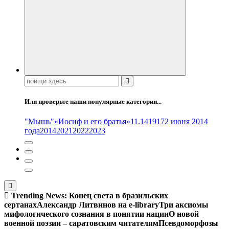
Поиск:
Или проверьте наши популярные категории...
"Мышь"
«Иосиф и его братья»
11.14
1917
2 июня 2014
года
2014
2021
2022
2023
Trending News:
Конец света в бразильских
сертанах
Александр Литвинов на e-library
Три аксиомы
мифологического сознания в понятии нации
О новой
военной поэзии – саратовским читателям
Псевдоморфозы