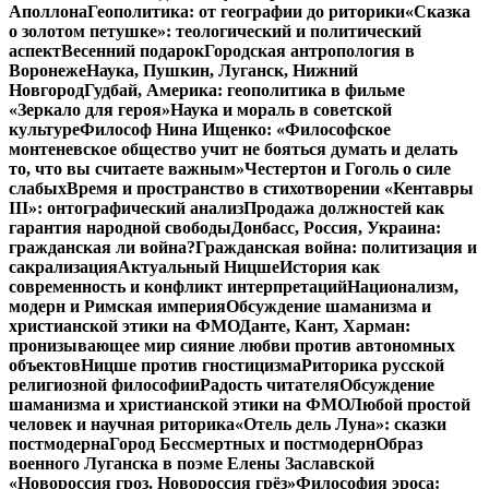
Аполлона
Геополитика: от географии до риторики
«Сказка
о золотом петушке»: теологический и политический
аспект
Весенний подарок
Городская антропология в
Воронеже
Наука, Пушкин, Луганск, Нижний
Новгород
Гудбай, Америка: геополитика в фильме
«Зеркало для героя»
Наука и мораль в советской
культуре
Философ Нина Ищенко: «Философское
монтеневское общество учит не бояться думать и делать
то, что вы считаете важным»
Честертон и Гоголь о силе
слабых
Время и пространство в стихотворении «Кентавры
III»: онтографический анализ
Продажа должностей как
гарантия народной свободы
Донбасс, Россия, Украина:
гражданская ли война?
Гражданская война: политизация и
сакрализация
Актуальный Ницше
История как
современность и конфликт интерпретаций
Национализм,
модерн и Римская империя
Обсуждение шаманизма и
христианской этики на ФМО
Данте, Кант, Харман:
пронизывающее мир сияние любви против автономных
объектов
Ницше против гностицизма
Риторика русской
религиозной философии
Радость читателя
Обсуждение
шаманизма и христианской этики на ФМО
Любой простой
человек и научная риторика
«Отель дель Луна»: сказки
постмодерна
Город Бессмертных и постмодерн
Образ
военного Луганска в поэме Елены Заславской
«Новороссия гроз. Новороссия грёз»
Философия эроса: