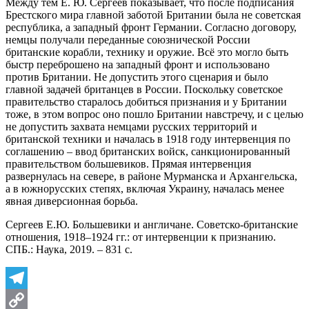
Между тем Е. Ю. Сергеев показывает, что после подписания
Брестского мира главной заботой Британии была не советская
республика, а западный фронт Германии. Согласно договору,
немцы получали переданные союзнической России
британские корабли, технику и оружие. Всё это могло быть
быстр переброшено на западный фронт и использовано
против Британии. Не допустить этого сценария и было
главной задачей британцев в России. Поскольку советское
правительство старалось добиться признания и у Британии
тоже, в этом вопрос оно пошло Британии навстречу, и с целью
не допустить захвата немцами русских территорий и
британской техники и началась в 1918 году интервенция по
соглашению – ввод британских войск, санкционированный
правительством большевиков. Прямая интервенция
развернулась на севере, в районе Мурманска и Архангельска,
а в южнорусских степях, включая Украину, началась менее
явная диверсионная борьба.
Сергеев Е.Ю. Большевики и англичане. Советско-британские
отношения, 1918–1924 гг.: от интервенции к признанию.
СПБ.: Наука, 2019. – 831 с.
Telegram