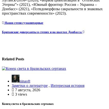
Луганск-2014» (2020), «Борьба цивилизаций в “Отблесках
Этерны”» (2021), «Южный фронтир: Россия – Украина –
Донбасс» (2021), «Псевдоморфозы сакральности в знаковых
пространствах современности» (2023).
Навигация
Наши степи гуманитарные
по
Британские диверсанты в степях и на шахтах Донбасса
записям
Related Posts
ninaoft
Заметки о литературе
,
Интересная история
7 августа, 2026
3 views
Конец света в бразильских сертанах