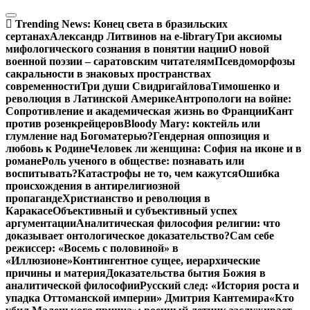
Перейти
к
Trending News:
Конец света в бразильских
содержимому
сертанах
Александр Литвинов на e-library
Три аксиомы
мифологического сознания в понятии нации
О новой
военной поэзии – саратовским читателям
Псевдоморфозы
сакральности в знаковых пространствах
современности
Три души Свидригайлова
Тимошенко и
революция в Латинской Америке
Антропологи на войне:
Сопротивление и академическая жизнь во Франции
Кант
против розенкрейцеров
Bloody Mary: коктейль или
глумление над Богоматерью?
Гендерная оппозиция и
любовь к Родине
Человек ли женщина: София на иконе и в
романе
Роль ученого в обществе: познавать или
воспитывать?
Катастрофы не то, чем кажутся
Ошибка
происхождения в антирелигиозной
пропаганде
Христианство и революция в
Каракасе
Объективный и субъективный успех
аргументации
Аналитическая философия религии: что
доказывает онтологическое доказательство?
Сам себе
режиссер: «Восемь с половиной» в
«Иллюзионе»
Контингентное сущее, иерархические
причины и материя
Доказательства бытия Божия в
аналитической философии
Русский след: «История роста и
упадка Оттоманской империи» Дмитрия Кантемира
«Кто