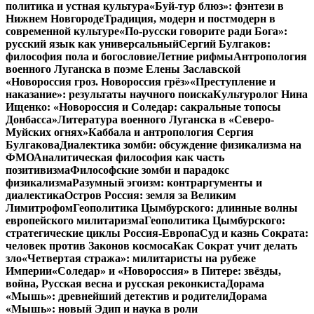
политика и устная культура
«Буй-тур блюз»: фэнтези в
Нижнем Новгороде
Традиция, модерн и постмодерн в
современной культуре
«По-русски говорите ради Бога»:
русский язык как универсальный
Сергий Булгаков:
философия пола и богословие
Летние рифмы
Антропология
военного Луганска в поэме Елены Заславской
«Новороссия гроз. Новороссия грёз»
«Преступление и
наказание»: результаты научного поиска
Культуролог Нина
Ищенко: «Новороссия и Соледар: сакральные топосы
Донбасса»
Литература военного Луганска в «Северо-
Муйских огнях»
Каббала и антропология Сергия
Булгакова
Диалектика зомби: обсуждение физикализма на
ФМО
Аналитическая философия как часть
позитивизма
Философские зомби и парадокс
физикализма
Разумный эгоизм: контраргументы и
диалектика
Остров Россия: земля за Великим
Лимитрофом
Геополитика Цымбурского: длинные волны
европейского милитаризма
Геополитика Цымбурского:
стратегические циклы Россия-Европа
Суд и казнь Сократа:
человек против Законов космоса
Как Сократ учит делать
зло
«Четвертая стража»: милитаристы на рубеже
Империи
«Соледар» и «Новороссия» в Питере: звёзды,
война, Русская весна и русская реконкиста
Дорама
«Мышь»: древнейший детектив и родители
Дорама
«Мышь»: новый Эдип и наука в роли