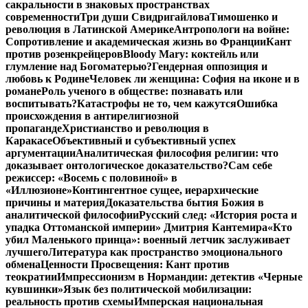
сакральности в знаковых пространствах
современности
Три души Свидригайлова
Тимошенко и
революция в Латинской Америке
Антропологи на войне:
Сопротивление и академическая жизнь во Франции
Кант
против розенкрейцеров
Bloody Mary: коктейль или
глумление над Богоматерью?
Гендерная оппозиция и
любовь к Родине
Человек ли женщина: София на иконе и в
романе
Роль ученого в обществе: познавать или
воспитывать?
Катастрофы не то, чем кажутся
Ошибка
происхождения в антирелигиозной
пропаганде
Христианство и революция в
Каракасе
Объективный и субъективный успех
аргументации
Аналитическая философия религии: что
доказывает онтологическое доказательство?
Сам себе
режиссер: «Восемь с половиной» в
«Иллюзионе»
Контингентное сущее, иерархические
причины и материя
Доказательства бытия Божия в
аналитической философии
Русский след: «История роста и
упадка Оттоманской империи» Дмитрия Кантемира
«Кто
убил Маленького принца»: военный летчик заслуживает
лучшего
Литература как пространство эмоционального
обмена
Ценности Просвещения: Кант против
теократии
Импрессионизм в Нормандии: детектив «Черные
кувшинки»
Язык без политической мобилизации:
реальность против схемы
Имперская национальная