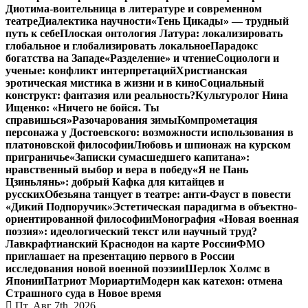
Диотима-воительница в литературе и современном
театре
Диалектика научности
«Тень Цикады» — трудный
путь к себе
Плоская онтология Латура: локализировать
глобальное и глобализировать локальное
Парадокс
богатства на Западе
«Разделение» и чтение
Социологи и
ученые: конфликт интерпретаций
Христианская
эротическая мистика в жизни и в кино
Социальный
конструкт: фантазия или реальность?
Культуролог Нина
Ищенко: «Ничего не бойся. Ты
справишься»
Разочарования зимы
Компрометация
персонажа у Достоевского: возможности использования в
платоновской философии
Любовь и шпионаж на курском
приграничье
«Записки сумасшедшего капитана»:
нравственный выбор и вера в победу
«Я не Пань
Цзиньлянь»: добрый Кафка для китайцев и
русских
Обезьяна танцует в театре: анти-Фауст в повести
«Дикий Подпоручик»
Эстетическая парадигма в объектно-
ориентированной философии
Монография «Новая военная
поэзия»: идеологический текст или научный труд?
Лавкрафтианский Краснодон на карте России
ФМО
приглашает на презентацию первого в России
исследования новой военной поэзии
Шерлок Холмс в
Японии
Патриот Мориарти
Модерн как катехон: отмена
Страшного суда в Новое время
Пт. Авг 7th, 2026