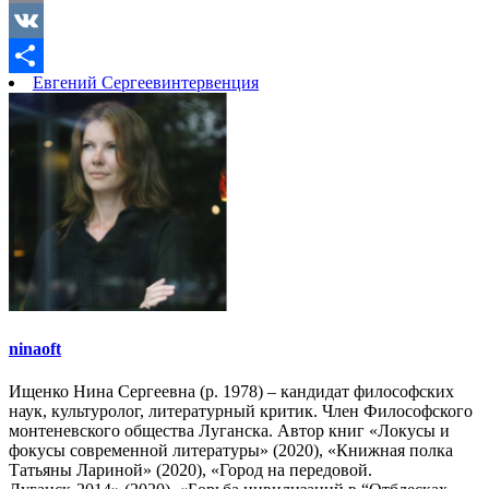
Copy
Link
VK
Евгений Сергеев
интервенция
Отправить
ninaoft
Ищенко Нина Сергеевна (р. 1978) – кандидат философских
наук, культуролог, литературный критик. Член Философского
монтеневского общества Луганска. Автор книг «Локусы и
фокусы современной литературы» (2020), «Книжная полка
Татьяны Лариной» (2020), «Город на передовой.