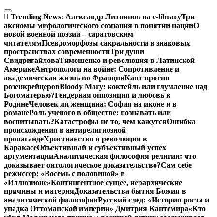
Перейти
к
Trending News:
Александр Литвинов на e-library
Три
содержимому
аксиомы мифологического сознания в понятии нации
О
новой военной поэзии – саратовским
читателям
Псевдоморфозы сакральности в знаковых
пространствах современности
Три души
Свидригайлова
Тимошенко и революция в Латинской
Америке
Антропологи на войне: Сопротивление и
академическая жизнь во Франции
Кант против
розенкрейцеров
Bloody Mary: коктейль или глумление над
Богоматерью?
Гендерная оппозиция и любовь к
Родине
Человек ли женщина: София на иконе и в
романе
Роль ученого в обществе: познавать или
воспитывать?
Катастрофы не то, чем кажутся
Ошибка
происхождения в антирелигиозной
пропаганде
Христианство и революция в
Каракасе
Объективный и субъективный успех
аргументации
Аналитическая философия религии: что
доказывает онтологическое доказательство?
Сам себе
режиссер: «Восемь с половиной» в
«Иллюзионе»
Контингентное сущее, иерархические
причины и материя
Доказательства бытия Божия в
аналитической философии
Русский след: «История роста и
упадка Оттоманской империи» Дмитрия Кантемира
«Кто