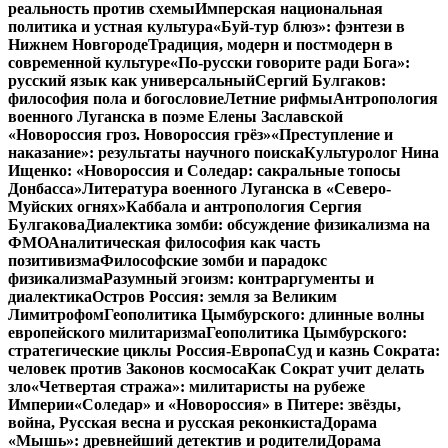
реальность против схемы
Имперская национальная
политика и устная культура
«Буй-тур блюз»: фэнтези в
Нижнем Новгороде
Традиция, модерн и постмодерн в
современной культуре
«По-русски говорите ради Бога»:
русский язык как универсальный
Сергий Булгаков:
философия пола и богословие
Летние рифмы
Антропология
военного Луганска в поэме Елены Заславской
«Новороссия гроз. Новороссия грёз»
«Преступление и
наказание»: результаты научного поиска
Культуролог Нина
Ищенко: «Новороссия и Соледар: сакральные топосы
Донбасса»
Литература военного Луганска в «Северо-
Муйских огнях»
Каббала и антропология Сергия
Булгакова
Диалектика зомби: обсуждение физикализма на
ФМО
Аналитическая философия как часть
позитивизма
Философские зомби и парадокс
физикализма
Разумный эгоизм: контраргументы и
диалектика
Остров Россия: земля за Великим
Лимитрофом
Геополитика Цымбурского: длинные волны
европейского милитаризма
Геополитика Цымбурского:
стратегические циклы Россия-Европа
Суд и казнь Сократа:
человек против Законов космоса
Как Сократ учит делать
зло
«Четвертая стража»: милитаристы на рубеже
Империи
«Соледар» и «Новороссия» в Питере: звёзды,
война, Русская весна и русская реконкиста
Дорама
«Мышь»: древнейший детектив и родители
Дорама