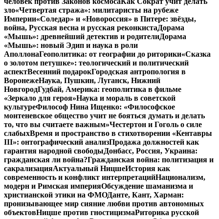
человек против Законов космоса
Как Сократ учит делать
зло
«Четвертая стража»: милитаристы на рубеже
Империи
«Соледар» и «Новороссия» в Питере: звёзды,
война, Русская весна и русская реконкиста
Дорама
«Мышь»: древнейший детектив и родители
Дорама
«Мышь»: новый Эдип и наука в роли
Аполлона
Геополитика: от географии до риторики
«Сказка
о золотом петушке»: теологический и политический
аспект
Весенний подарок
Городская антропология в
Воронеже
Наука, Пушкин, Луганск, Нижний
Новгород
Гудбай, Америка: геополитика в фильме
«Зеркало для героя»
Наука и мораль в советской
культуре
Философ Нина Ищенко: «Философское
монтеневское общество учит не бояться думать и делать
то, что вы считаете важным»
Честертон и Гоголь о силе
слабых
Время и пространство в стихотворении «Кентавры
III»: онтографический анализ
Продажа должностей как
гарантия народной свободы
Донбасс, Россия, Украина:
гражданская ли война?
Гражданская война: политизация и
сакрализация
Актуальный Ницше
История как
современность и конфликт интерпретаций
Национализм,
модерн и Римская империя
Обсуждение шаманизма и
христианской этики на ФМО
Данте, Кант, Харман:
пронизывающее мир сияние любви против автономных
объектов
Ницше против гностицизма
Риторика русской