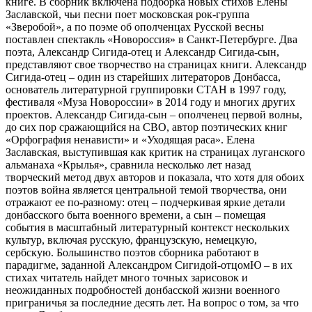
книге. В сборник включена подборка новых стихов Елены
Заславской, чьи песни поет московская рок-группа
«Зверобой», а по поэме об ополченцах Русской весны
поставлен спектакль «Новороссия» в Санкт-Петербурге. Два
поэта, Александр Сигида-отец и Александр Сигида-сын,
представляют свое творчество на страницах книги. Александр
Сигида-отец – один из старейших литераторов Донбасса,
основатель литературной группировки СТАН в 1997 году,
фестиваля «Муза Новороссии» в 2014 году и многих других
проектов. Александр Сигида-сын – ополченец первой волны,
до сих пор сражающийся на СВО, автор поэтических книг
«Орфография ненависти» и «Уходящая раса». Елена
Заславская, выступившая как критик на страницах луганского
альманаха «Крылья», сравнила несколько лет назад
творческий метод двух авторов и показала, что хотя для обоих
поэтов война является центральной темой творчества, они
отражают ее по-разному: отец – подчеркивая яркие детали
донбасского быта военного времени, а сын – помещая
события в масштабный литературный контекст нескольких
культур, включая русскую, французскую, немецкую,
сербскую. Большинство поэтов сборника работают в
парадигме, заданной Александром Сигидой-отцомЮ – в их
стихах читатель найдет много точных зарисовок и
неожиданных подробностей донбасской жизни военного
приграничья за последние десять лет. На вопрос о том, за что