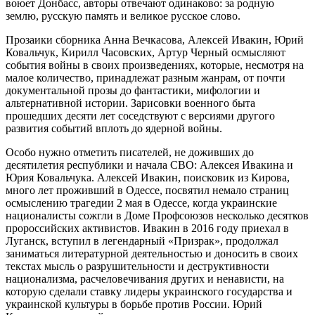
воюет Донбасс, авторы отвечают одинаково: за родную
землю, русскую память и великое русское слово.
Прозаики сборника Анна Вечкасова, Алексей Ивакин, Юрий
Ковальчук, Кирилл Часовских, Артур Черный осмысляют
события войны в своих произведениях, которые, несмотря на
малое количество, принадлежат разным жанрам, от почти
документальной прозы до фантастики, мифологии и
альтернативной истории. Зарисовки военного быта
прошедших десяти лет соседствуют с версиями другого
развития событий вплоть до ядерной войны.
Особо нужно отметить писателей, не доживших до
десятилетия республики и начала СВО: Алексея Ивакина и
Юрия Ковальчука. Алексей Ивакин, поисковик из Кирова,
много лет проживший в Одессе, посвятил немало страниц
осмыслению трагедии 2 мая в Одессе, когда украинские
националисты сожгли в Доме Профсоюзов несколько десятков
пророссийских активистов. Ивакин в 2016 году приехал в
Луганск, вступил в легендарный «Призрак», продолжал
заниматься литературной деятельностью и доносить в своих
текстах мысль о разрушительности и деструктивности
национализма, расчеловечивания других и ненависти, на
которую сделали ставку лидеры украинского государства и
украинской культуры в борьбе против России. Юрий