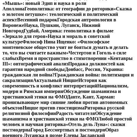
«Мышь»: новый Эдип и наука в роли
Аполлона
Геополитика: от географии до риторики
«Сказка
о золотом петушке»: теологический и политический
аспект
Весенний подарок
Городская антропология в
Воронеже
Наука, Пушкин, Луганск, Нижний
Новгород
Гудбай, Америка: геополитика в фильме
«Зеркало для героя»
Наука и мораль в советской
культуре
Философ Нина Ищенко: «Философское
монтеневское общество учит не бояться думать и делать
то, что вы считаете важным»
Честертон и Гоголь о силе
слабых
Время и пространство в стихотворении «Кентавры
III»: онтографический анализ
Продажа должностей как
гарантия народной свободы
Донбасс, Россия, Украина:
гражданская ли война?
Гражданская война: политизация и
сакрализация
Актуальный Ницше
История как
современность и конфликт интерпретаций
Национализм,
модерн и Римская империя
Обсуждение шаманизма и
христианской этики на ФМО
Данте, Кант, Харман:
пронизывающее мир сияние любви против автономных
объектов
Ницше против гностицизма
Риторика русской
религиозной философии
Радость читателя
Обсуждение
шаманизма и христианской этики на ФМО
Любой простой
человек и научная риторика
«Отель дель Луна»: сказки
постмодерна
Город Бессмертных и постмодерн
Образ
военного Луганска в поэме Елены Заславской