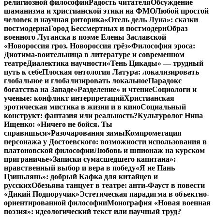
религиозной философии
Радость читателя
Обсуждение
шаманизма и христианской этики на ФМО
Любой простой
человек и научная риторика
«Отель дель Луна»: сказки
постмодерна
Город Бессмертных и постмодерн
Образ
военного Луганска в поэме Елены Заславской
«Новороссия гроз. Новороссия грёз»
Философия эроса:
Диотима-воительница в литературе и современном
театре
Диалектика научности
«Тень Цикады» — трудный
путь к себе
Плоская онтология Латура: локализировать
глобальное и глобализировать локальное
Парадокс
богатства на Западе
«Разделение» и чтение
Социологи и
ученые: конфликт интерпретаций
Христианская
эротическая мистика в жизни и в кино
Социальный
конструкт: фантазия или реальность?
Культуролог Нина
Ищенко: «Ничего не бойся. Ты
справишься»
Разочарования зимы
Компрометация
персонажа у Достоевского: возможности использования в
платоновской философии
Любовь и шпионаж на курском
приграничье
«Записки сумасшедшего капитана»:
нравственный выбор и вера в победу
«Я не Пань
Цзиньлянь»: добрый Кафка для китайцев и
русских
Обезьяна танцует в театре: анти-Фауст в повести
«Дикий Подпоручик»
Эстетическая парадигма в объектно-
ориентированной философии
Монография «Новая военная
поэзия»: идеологический текст или научный труд?