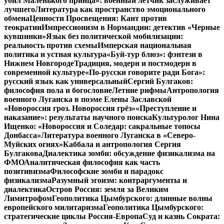
убил Маленького принца»: военный летчик заслуживает
лучшего
Литература как пространство эмоционального
обмена
Ценности Просвещения: Кант против
теократии
Импрессионизм в Нормандии: детектив «Черные
кувшинки»
Язык без политической мобилизации:
реальность против схемы
Имперская национальная
политика и устная культура
«Буй-тур блюз»: фэнтези в
Нижнем Новгороде
Традиция, модерн и постмодерн в
современной культуре
«По-русски говорите ради Бога»:
русский язык как универсальный
Сергий Булгаков:
философия пола и богословие
Летние рифмы
Антропология
военного Луганска в поэме Елены Заславской
«Новороссия гроз. Новороссия грёз»
«Преступление и
наказание»: результаты научного поиска
Культуролог Нина
Ищенко: «Новороссия и Соледар: сакральные топосы
Донбасса»
Литература военного Луганска в «Северо-
Муйских огнях»
Каббала и антропология Сергия
Булгакова
Диалектика зомби: обсуждение физикализма на
ФМО
Аналитическая философия как часть
позитивизма
Философские зомби и парадокс
физикализма
Разумный эгоизм: контраргументы и
диалектика
Остров Россия: земля за Великим
Лимитрофом
Геополитика Цымбурского: длинные волны
европейского милитаризма
Геополитика Цымбурского:
стратегические циклы Россия-Европа
Суд и казнь Сократа: