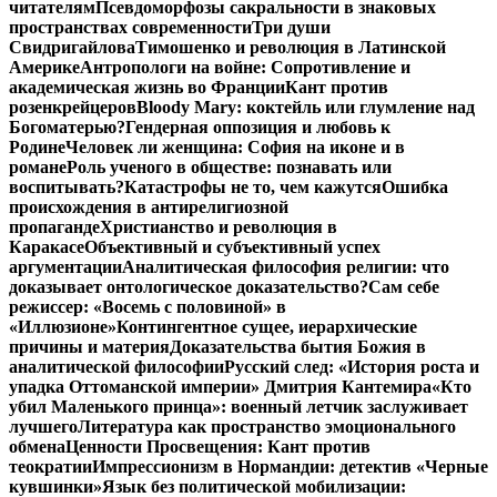
читателям
Псевдоморфозы сакральности в знаковых
пространствах современности
Три души
Свидригайлова
Тимошенко и революция в Латинской
Америке
Антропологи на войне: Сопротивление и
академическая жизнь во Франции
Кант против
розенкрейцеров
Bloody Mary: коктейль или глумление над
Богоматерью?
Гендерная оппозиция и любовь к
Родине
Человек ли женщина: София на иконе и в
романе
Роль ученого в обществе: познавать или
воспитывать?
Катастрофы не то, чем кажутся
Ошибка
происхождения в антирелигиозной
пропаганде
Христианство и революция в
Каракасе
Объективный и субъективный успех
аргументации
Аналитическая философия религии: что
доказывает онтологическое доказательство?
Сам себе
режиссер: «Восемь с половиной» в
«Иллюзионе»
Контингентное сущее, иерархические
причины и материя
Доказательства бытия Божия в
аналитической философии
Русский след: «История роста и
упадка Оттоманской империи» Дмитрия Кантемира
«Кто
убил Маленького принца»: военный летчик заслуживает
лучшего
Литература как пространство эмоционального
обмена
Ценности Просвещения: Кант против
теократии
Импрессионизм в Нормандии: детектив «Черные
кувшинки»
Язык без политической мобилизации: