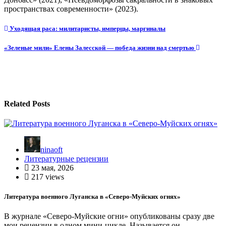
пространствах современности» (2023).
Навигация
Уходящая раса: милитаристы, имперцы, маргиналы
по
«Зеленые мили» Елены Залесской — победа жизни над смертью
записям
Related Posts
ninaoft
Литературные рецензии
23 мая, 2026
217 views
Литература военного Луганска в «Северо-Муйских огнях»
В журнале «Северо-Муйские огни» опубликованы сразу две
мои рецензии в одном мини-цикле. Называется он