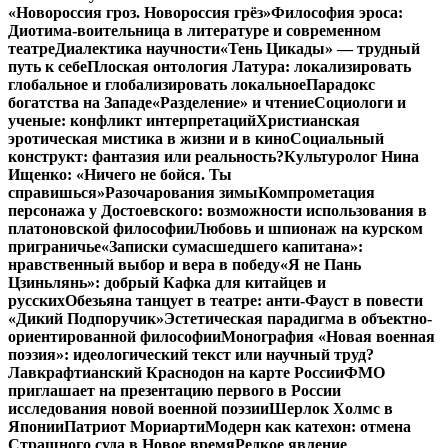
«Новороссия гроз. Новороссия грёз»
Философия эроса:
Диотима-воительница в литературе и современном
театре
Диалектика научности
«Тень Цикады» — трудный
путь к себе
Плоская онтология Латура: локализировать
глобальное и глобализировать локальное
Парадокс
богатства на Западе
«Разделение» и чтение
Социологи и
ученые: конфликт интерпретаций
Христианская
эротическая мистика в жизни и в кино
Социальный
конструкт: фантазия или реальность?
Культуролог Нина
Ищенко: «Ничего не бойся. Ты
справишься»
Разочарования зимы
Компрометация
персонажа у Достоевского: возможности использования в
платоновской философии
Любовь и шпионаж на курском
приграничье
«Записки сумасшедшего капитана»:
нравственный выбор и вера в победу
«Я не Пань
Цзиньлянь»: добрый Кафка для китайцев и
русских
Обезьяна танцует в театре: анти-Фауст в повести
«Дикий Подпоручик»
Эстетическая парадигма в объектно-
ориентированной философии
Монография «Новая военная
поэзия»: идеологический текст или научный труд?
Лавкрафтианский Краснодон на карте России
ФМО
приглашает на презентацию первого в России
исследования новой военной поэзии
Шерлок Холмс в
Японии
Патриот Мориарти
Модерн как катехон: отмена
Страшного суда в Новое время
Редкое явление