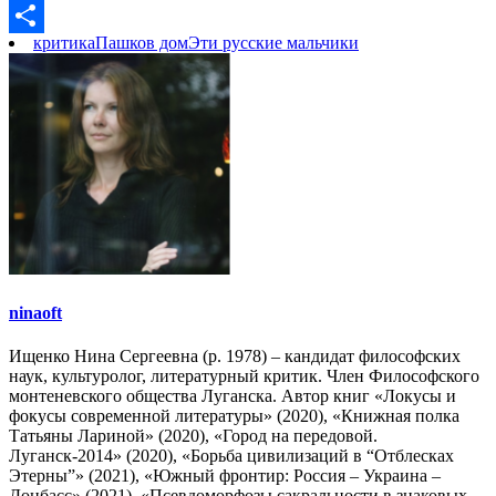
Link
VK
критика
Пашков дом
Эти русские мальчики
Отправить
ninaoft
Ищенко Нина Сергеевна (р. 1978) – кандидат философских
наук, культуролог, литературный критик. Член Философского
монтеневского общества Луганска. Автор книг «Локусы и
фокусы современной литературы» (2020), «Книжная полка
Татьяны Лариной» (2020), «Город на передовой.
Луганск-2014» (2020), «Борьба цивилизаций в “Отблесках
Этерны”» (2021), «Южный фронтир: Россия – Украина –
Донбасс» (2021), «Псевдоморфозы сакральности в знаковых