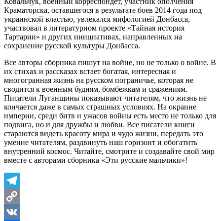
Ковальчук, военный корреспондет, участник ополчения
Краматорска, оставшегося в результате боев 2014 года под
украинской властью, увлекался мифологией Донбасса,
участвовал в литературном проекте «Тайная история
Тартарии» и других инициативах, направленных на
сохранение русской культуры Донбасса.
Все авторы сборника пишут на войне, но не только о войне. В
их стихах и рассказах встает богатая, интересная и
многогранная жизнь на русском пограничье, которая не
сводится к военным будням, бомбежкам и сражениям.
Писатели Луганщины показывают читателям, что жизнь не
кончается даже в самых страшных условиях. На окраине
империи, среди битв и ужасов войны есть место не только для
подвига, но и для дружбы и любви. Все писатели книги
стараются видеть красоту мира и чудо жизни, передать это
умение читателям, раздвинуть наш горизонт и обогатить
внутренний космос. Читайте, смотрите и создавайте свой мир
вместе с авторами сборника «Эти русские мальчики»!
Telegram
Copy