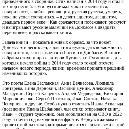
приведенного в сборнике. Стих написан в 2014 году и стал с
тех пор песней. «Эти русские мальчики не меняются, –
говорит поэт, – война, революция, русская рулетка, умереть,
пока не успел состариться, – в девятнадцатом, двадцатом,
двадцать первом веке». Как сражаются и побеждают, рискуют
и выигрывают русские мальчики на Донбассе в двадцать
первом веке, и рассказывает книга.
Задача книги – показать в живых образах, за что воюет
Донбасс эти десять лет, а для этого нужно дать возможность
говорить тем, кто сражается за Россию в Донбассе. В книге
собраны стихи и проза авторов Луганска и Луганщины, для
которых начало войны в 2014 году стало точкой отсчета,
началом нового периода жизни, временем принятия решений,
изменивших историю.
Это поэты Елена Заславская, Анна Вечкасова, Людмила
Гонтарева, Нина Дернович, Василий Дунин, Александр
Марфунин, Сергей Кащенко, Андрей Медведенко, Виктория
Мирошниченко, Сергей Прасолов, Иван Слетин, Наталья
Чепурнова и другие. Особо нужно отметить Ивана Асвальда
(псевдоним Ивана Шабанова), чьи стихи открывают книгу.
Иван – студент-художник, был мобилизован на СВО в 2022
году и почти год находился на фронте. Вернулся живым и
привез с войны стихи, которыми делится с читателями в этой