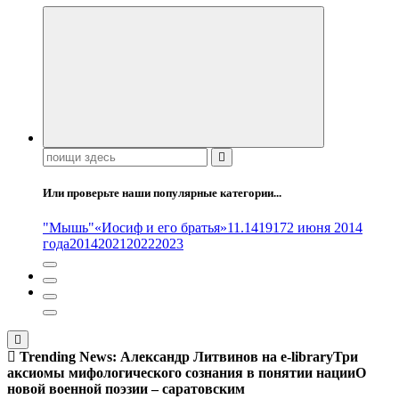
Поиск:
Или проверьте наши популярные категории...
"Мышь"
«Иосиф и его братья»
11.14
1917
2 июня 2014
года
2014
2021
2022
2023
Trending News:
Александр Литвинов на e-library
Три
аксиомы мифологического сознания в понятии нации
О
новой военной поэзии – саратовским