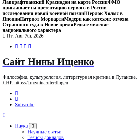
Лавкрафтианский Краснодон на карте России
ФМО
приглашает на презентацию первого в России
исследования новой военной поэзии
Шерлок Холмс в
Японии
Патриот Мориарти
Модерн как катехон: отмена
Страшного суда в Новое время
Редкое явление
национального характера
Пт. Авг 7th, 2026
Сайт Нины Ищенко
Философия, культурология, литературная критика в Луганске,
ЛНР. https://t.me/ninaofterdingen
Subscribe
Наука
Научные статьи
Тезисы докладов