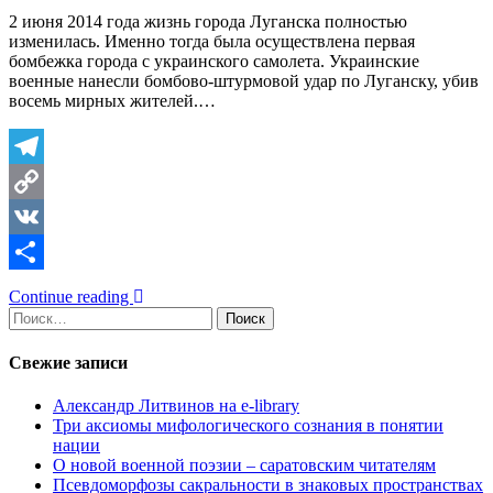
2 июня 2014 года жизнь города Луганска полностью
изменилась. Именно тогда была осуществлена первая
бомбежка города с украинского самолета. Украинские
военные нанесли бомбово-штурмовой удар по Луганску, убив
восемь мирных жителей.…
Telegram
Copy
Link
VK
Отправить
Continue reading
Найти:
Свежие записи
Александр Литвинов на e-library
Три аксиомы мифологического сознания в понятии
нации
О новой военной поэзии – саратовским читателям
Псевдоморфозы сакральности в знаковых пространствах