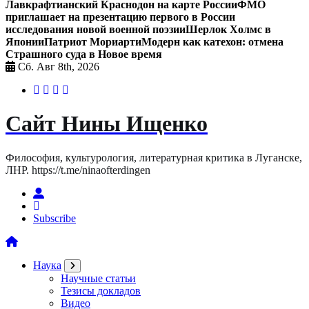
Лавкрафтианский Краснодон на карте России
ФМО
приглашает на презентацию первого в России
исследования новой военной поэзии
Шерлок Холмс в
Японии
Патриот Мориарти
Модерн как катехон: отмена
Страшного суда в Новое время
Сб. Авг 8th, 2026
Сайт Нины Ищенко
Философия, культурология, литературная критика в Луганске,
ЛНР. https://t.me/ninaofterdingen
Subscribe
Наука
Научные статьи
Тезисы докладов
Видео