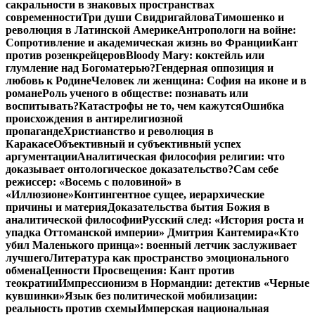
сакральности в знаковых пространствах
современности
Три души Свидригайлова
Тимошенко и
революция в Латинской Америке
Антропологи на войне:
Сопротивление и академическая жизнь во Франции
Кант
против розенкрейцеров
Bloody Mary: коктейль или
глумление над Богоматерью?
Гендерная оппозиция и
любовь к Родине
Человек ли женщина: София на иконе и в
романе
Роль ученого в обществе: познавать или
воспитывать?
Катастрофы не то, чем кажутся
Ошибка
происхождения в антирелигиозной
пропаганде
Христианство и революция в
Каракасе
Объективный и субъективный успех
аргументации
Аналитическая философия религии: что
доказывает онтологическое доказательство?
Сам себе
режиссер: «Восемь с половиной» в
«Иллюзионе»
Контингентное сущее, иерархические
причины и материя
Доказательства бытия Божия в
аналитической философии
Русский след: «История роста и
упадка Оттоманской империи» Дмитрия Кантемира
«Кто
убил Маленького принца»: военный летчик заслуживает
лучшего
Литература как пространство эмоционального
обмена
Ценности Просвещения: Кант против
теократии
Импрессионизм в Нормандии: детектив «Черные
кувшинки»
Язык без политической мобилизации:
реальность против схемы
Имперская национальная