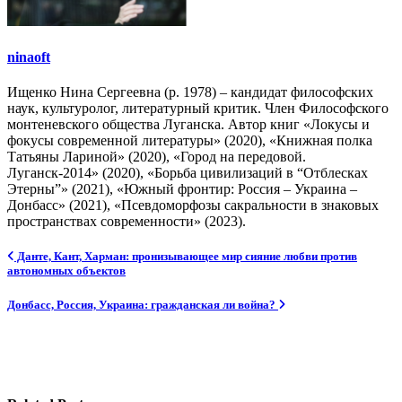
ninaoft
Ищенко Нина Сергеевна (р. 1978) – кандидат философских
наук, культуролог, литературный критик. Член Философского
монтеневского общества Луганска. Автор книг «Локусы и
фокусы современной литературы» (2020), «Книжная полка
Татьяны Лариной» (2020), «Город на передовой.
Луганск-2014» (2020), «Борьба цивилизаций в “Отблесках
Этерны”» (2021), «Южный фронтир: Россия – Украина –
Донбасс» (2021), «Псевдоморфозы сакральности в знаковых
пространствах современности» (2023).
Навигация
Данте, Кант, Харман: пронизывающее мир сияние любви против
автономных объектов
по
записям
Донбасс, Россия, Украина: гражданская ли война?