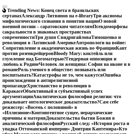
Перейти
к
Trending News:
Конец света в бразильских
содержимому
сертанах
Александр Литвинов на e-library
Три аксиомы
мифологического сознания в понятии нации
О новой
военной поэзии – саратовским читателям
Псевдоморфозы
сакральности в знаковых пространствах
современности
Три души Свидригайлова
Тимошенко и
революция в Латинской Америке
Антропологи на войне:
Сопротивление и академическая жизнь во Франции
Кант
против розенкрейцеров
Bloody Mary: коктейль или
глумление над Богоматерью?
Гендерная оппозиция и
любовь к Родине
Человек ли женщина: София на иконе и в
романе
Роль ученого в обществе: познавать или
воспитывать?
Катастрофы не то, чем кажутся
Ошибка
происхождения в антирелигиозной
пропаганде
Христианство и революция в
Каракасе
Объективный и субъективный успех
аргументации
Аналитическая философия религии: что
доказывает онтологическое доказательство?
Сам себе
режиссер: «Восемь с половиной» в
«Иллюзионе»
Контингентное сущее, иерархические
причины и материя
Доказательства бытия Божия в
аналитической философии
Русский след: «История роста и
упадка Оттоманской империи» Дмитрия Кантемира
«Кто