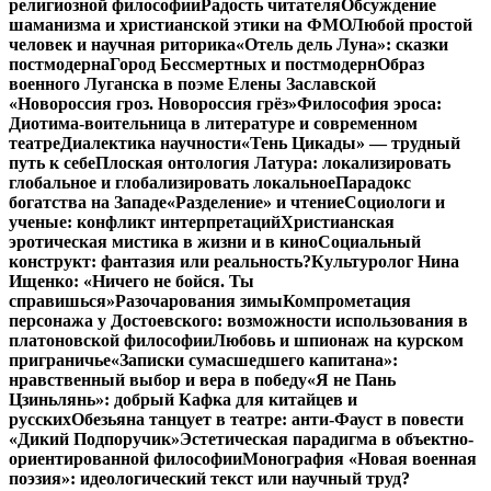
религиозной философии
Радость читателя
Обсуждение
шаманизма и христианской этики на ФМО
Любой простой
человек и научная риторика
«Отель дель Луна»: сказки
постмодерна
Город Бессмертных и постмодерн
Образ
военного Луганска в поэме Елены Заславской
«Новороссия гроз. Новороссия грёз»
Философия эроса:
Диотима-воительница в литературе и современном
театре
Диалектика научности
«Тень Цикады» — трудный
путь к себе
Плоская онтология Латура: локализировать
глобальное и глобализировать локальное
Парадокс
богатства на Западе
«Разделение» и чтение
Социологи и
ученые: конфликт интерпретаций
Христианская
эротическая мистика в жизни и в кино
Социальный
конструкт: фантазия или реальность?
Культуролог Нина
Ищенко: «Ничего не бойся. Ты
справишься»
Разочарования зимы
Компрометация
персонажа у Достоевского: возможности использования в
платоновской философии
Любовь и шпионаж на курском
приграничье
«Записки сумасшедшего капитана»:
нравственный выбор и вера в победу
«Я не Пань
Цзиньлянь»: добрый Кафка для китайцев и
русских
Обезьяна танцует в театре: анти-Фауст в повести
«Дикий Подпоручик»
Эстетическая парадигма в объектно-
ориентированной философии
Монография «Новая военная
поэзия»: идеологический текст или научный труд?