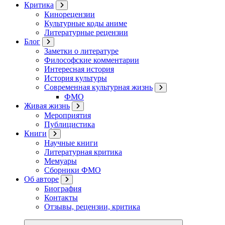
Критика
Кинорецензии
Культурные коды аниме
Литературные рецензии
Блог
Заметки о литературе
Философские комментарии
Интересная история
История культуры
Современная культурная жизнь
ФМО
Живая жизнь
Мероприятия
Публицистика
Книги
Научные книги
Литературная критика
Мемуары
Сборники ФМО
Об авторе
Биография
Контакты
Отзывы, рецензии, критика