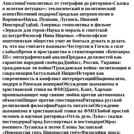
Аполлона
Геополитика: от географии до риторики
«Сказка
о золотом петушке»: теологический и политический
аспект
Весенний подарок
Городская антропология в
Воронеже
Наука, Пушкин, Луганск, Нижний
Новгород
Гудбай, Америка: геополитика в фильме
«Зеркало для героя»
Наука и мораль в советской
культуре
Философ Нина Ищенко: «Философское
монтеневское общество учит не бояться думать и делать
то, что вы считаете важным»
Честертон и Гоголь о силе
слабых
Время и пространство в стихотворении «Кентавры
III»: онтографический анализ
Продажа должностей как
гарантия народной свободы
Донбасс, Россия, Украина:
гражданская ли война?
Гражданская война: политизация и
сакрализация
Актуальный Ницше
История как
современность и конфликт интерпретаций
Национализм,
модерн и Римская империя
Обсуждение шаманизма и
христианской этики на ФМО
Данте, Кант, Харман:
пронизывающее мир сияние любви против автономных
объектов
Ницше против гностицизма
Риторика русской
религиозной философии
Радость читателя
Обсуждение
шаманизма и христианской этики на ФМО
Любой простой
человек и научная риторика
«Отель дель Луна»: сказки
постмодерна
Город Бессмертных и постмодерн
Образ
военного Луганска в поэме Елены Заславской
«Новороссия гроз. Новороссия грёз»
Философия эроса: