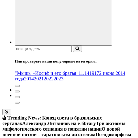
Поиск:
Или проверьте наши популярные категории...
"Мышь"
«Иосиф и его братья»
11.14
1917
2 июня 2014
года
2014
2021
2022
2023
Trending News:
Конец света в бразильских
сертанах
Александр Литвинов на e-library
Три аксиомы
мифологического сознания в понятии нации
О новой
военной поэзии – саратовским читателям
Псевдоморфозы