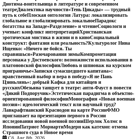
Диотима-воительница в литературе и современном
театре
Диалектика научности
«Тень Цикады» — трудный
путь к себе
Плоская онтология Латура: локализировать
глобальное и глобализировать локальное
Парадокс
богатства на Западе
«Разделение» и чтение
Социологи и
ученые: конфликт интерпретаций
Христианская
эротическая мистика в жизни и в кино
Социальный
конструкт: фантазия или реальность?
Культуролог Нина
Ищенко: «Ничего не бойся. Ты
справишься»
Разочарования зимы
Компрометация
персонажа у Достоевского: возможности использования в
платоновской философии
Любовь и шпионаж на курском
приграничье
«Записки сумасшедшего капитана»:
нравственный выбор и вера в победу
«Я не Пань
Цзиньлянь»: добрый Кафка для китайцев и
русских
Обезьяна танцует в театре: анти-Фауст в повести
«Дикий Подпоручик»
Эстетическая парадигма в объектно-
ориентированной философии
Монография «Новая военная
поэзия»: идеологический текст или научный труд?
Лавкрафтианский Краснодон на карте России
ФМО
приглашает на презентацию первого в России
исследования новой военной поэзии
Шерлок Холмс в
Японии
Патриот Мориарти
Модерн как катехон: отмена
Страшного суда в Новое время
Сб. Авг 8th, 2026