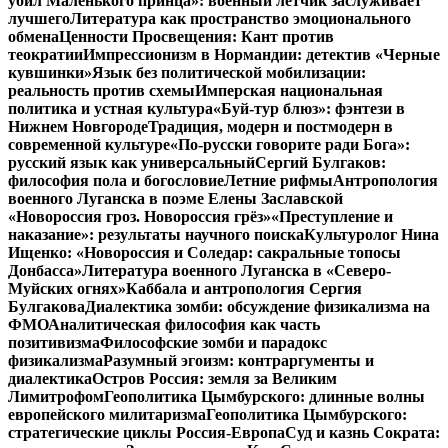
убил Маленького принца»: военный летчик заслуживает
лучшего
Литература как пространство эмоционального
обмена
Ценности Просвещения: Кант против
теократии
Импрессионизм в Нормандии: детектив «Черные
кувшинки»
Язык без политической мобилизации:
реальность против схемы
Имперская национальная
политика и устная культура
«Буй-тур блюз»: фэнтези в
Нижнем Новгороде
Традиция, модерн и постмодерн в
современной культуре
«По-русски говорите ради Бога»:
русский язык как универсальный
Сергий Булгаков:
философия пола и богословие
Летние рифмы
Антропология
военного Луганска в поэме Елены Заславской
«Новороссия гроз. Новороссия грёз»
«Преступление и
наказание»: результаты научного поиска
Культуролог Нина
Ищенко: «Новороссия и Соледар: сакральные топосы
Донбасса»
Литература военного Луганска в «Северо-
Муйских огнях»
Каббала и антропология Сергия
Булгакова
Диалектика зомби: обсуждение физикализма на
ФМО
Аналитическая философия как часть
позитивизма
Философские зомби и парадокс
физикализма
Разумный эгоизм: контраргументы и
диалектика
Остров Россия: земля за Великим
Лимитрофом
Геополитика Цымбурского: длинные волны
европейского милитаризма
Геополитика Цымбурского:
стратегические циклы Россия-Европа
Суд и казнь Сократа: