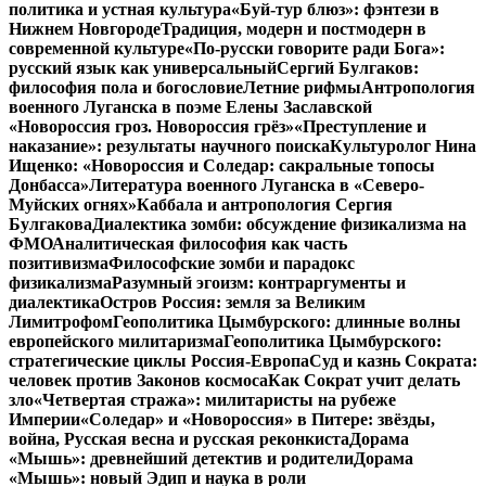
политика и устная культура
«Буй-тур блюз»: фэнтези в
Нижнем Новгороде
Традиция, модерн и постмодерн в
современной культуре
«По-русски говорите ради Бога»:
русский язык как универсальный
Сергий Булгаков:
философия пола и богословие
Летние рифмы
Антропология
военного Луганска в поэме Елены Заславской
«Новороссия гроз. Новороссия грёз»
«Преступление и
наказание»: результаты научного поиска
Культуролог Нина
Ищенко: «Новороссия и Соледар: сакральные топосы
Донбасса»
Литература военного Луганска в «Северо-
Муйских огнях»
Каббала и антропология Сергия
Булгакова
Диалектика зомби: обсуждение физикализма на
ФМО
Аналитическая философия как часть
позитивизма
Философские зомби и парадокс
физикализма
Разумный эгоизм: контраргументы и
диалектика
Остров Россия: земля за Великим
Лимитрофом
Геополитика Цымбурского: длинные волны
европейского милитаризма
Геополитика Цымбурского:
стратегические циклы Россия-Европа
Суд и казнь Сократа:
человек против Законов космоса
Как Сократ учит делать
зло
«Четвертая стража»: милитаристы на рубеже
Империи
«Соледар» и «Новороссия» в Питере: звёзды,
война, Русская весна и русская реконкиста
Дорама
«Мышь»: древнейший детектив и родители
Дорама
«Мышь»: новый Эдип и наука в роли