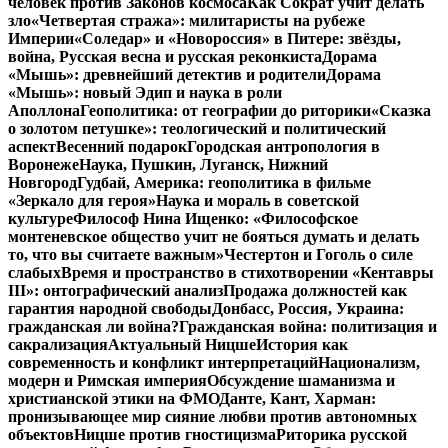
человек против Законов космоса
Как Сократ учит делать
зло
«Четвертая стража»: милитаристы на рубеже
Империи
«Соледар» и «Новороссия» в Питере: звёзды,
война, Русская весна и русская реконкиста
Дорама
«Мышь»: древнейший детектив и родители
Дорама
«Мышь»: новый Эдип и наука в роли
Аполлона
Геополитика: от географии до риторики
«Сказка
о золотом петушке»: теологический и политический
аспект
Весенний подарок
Городская антропология в
Воронеже
Наука, Пушкин, Луганск, Нижний
Новгород
Гудбай, Америка: геополитика в фильме
«Зеркало для героя»
Наука и мораль в советской
культуре
Философ Нина Ищенко: «Философское
монтеневское общество учит не бояться думать и делать
то, что вы считаете важным»
Честертон и Гоголь о силе
слабых
Время и пространство в стихотворении «Кентавры
III»: онтографический анализ
Продажа должностей как
гарантия народной свободы
Донбасс, Россия, Украина:
гражданская ли война?
Гражданская война: политизация и
сакрализация
Актуальный Ницше
История как
современность и конфликт интерпретаций
Национализм,
модерн и Римская империя
Обсуждение шаманизма и
христианской этики на ФМО
Данте, Кант, Харман:
пронизывающее мир сияние любви против автономных
объектов
Ницше против гностицизма
Риторика русской