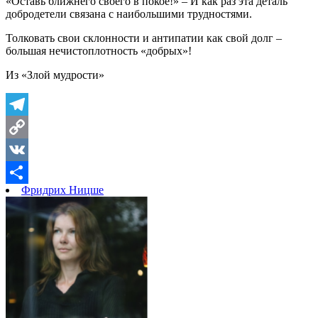
«Оставь ближнего своего в покое!» – И как раз эта деталь
добродетели связана с наибольшими трудностями.
Толковать свои склонности и антипатии как свой долг –
большая нечистоплотность «добрых»!
Из «Злой мудрости»
Telegram
Copy
Link
VK
Фридрих Ницше
Отправить