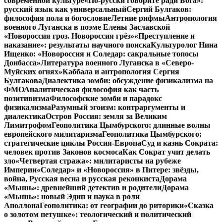
современной культуре
«По-русски говорите ради Бога»:
русский язык как универсальный
Сергий Булгаков:
философия пола и богословие
Летние рифмы
Антропология
военного Луганска в поэме Елены Заславской
«Новороссия гроз. Новороссия грёз»
«Преступление и
наказание»: результаты научного поиска
Культуролог Нина
Ищенко: «Новороссия и Соледар: сакральные топосы
Донбасса»
Литература военного Луганска в «Северо-
Муйских огнях»
Каббала и антропология Сергия
Булгакова
Диалектика зомби: обсуждение физикализма на
ФМО
Аналитическая философия как часть
позитивизма
Философские зомби и парадокс
физикализма
Разумный эгоизм: контраргументы и
диалектика
Остров Россия: земля за Великим
Лимитрофом
Геополитика Цымбурского: длинные волны
европейского милитаризма
Геополитика Цымбурского:
стратегические циклы Россия-Европа
Суд и казнь Сократа:
человек против Законов космоса
Как Сократ учит делать
зло
«Четвертая стража»: милитаристы на рубеже
Империи
«Соледар» и «Новороссия» в Питере: звёзды,
война, Русская весна и русская реконкиста
Дорама
«Мышь»: древнейший детектив и родители
Дорама
«Мышь»: новый Эдип и наука в роли
Аполлона
Геополитика: от географии до риторики
«Сказка
о золотом петушке»: теологический и политический