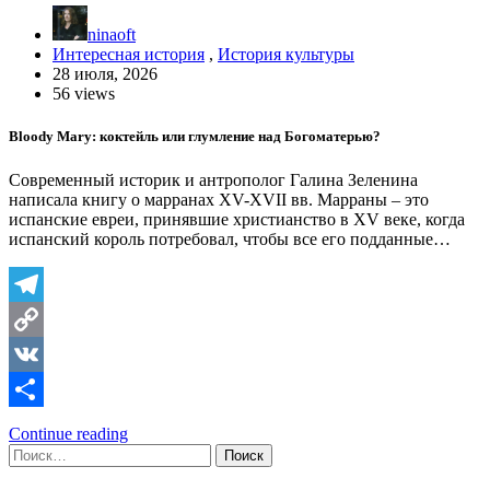
ninaoft
Интересная история
,
История культуры
28 июля, 2026
56 views
Bloody Mary: коктейль или глумление над Богоматерью?
Современный историк и антрополог Галина Зеленина
написала книгу о марранах XV-XVII вв. Марраны – это
испанские евреи, принявшие христианство в XV веке, когда
испанский король потребовал, чтобы все его подданные…
Telegram
Copy
Link
VK
Отправить
Continue reading
Найти: