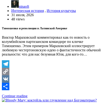
ninaoft
Интересная история
,
История культуры
31 июля, 2026
48 views
Тимошенко и революция в Латинской Америке
Виктор Мараховский комментировал как-то новость о
колумбийском партизанском командире по кличке
Тимошенко. Этим примером Мараховский иллюстрирует
любимую честертоновскую идею о фантастичности обычной
реальности: что для нас безумная Юля, для кого-то…
Telegram
Copy
Link
VK
Отправить
Continue reading