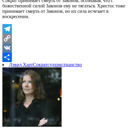
Сократ принимает смерть от Законов, осознавая, что с
божественной силой Законов ему не тягаться. Христос тоже
принимает смерть от Законов, но их сила исчезает в
воскресении.
Telegram
Copy
Link
VK
Дэвид Харт
Сократ
суд
христианство
Отправить