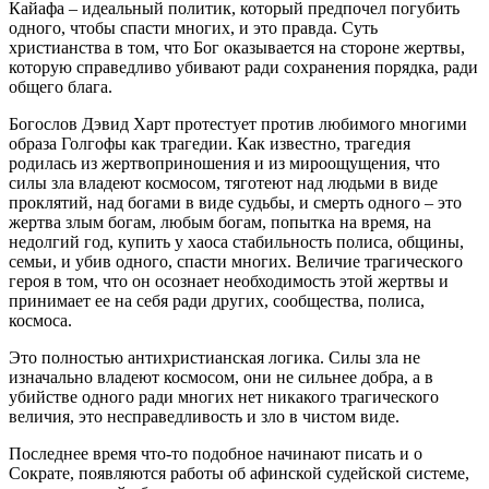
Кайафа – идеальный политик, который предпочел погубить
одного, чтобы спасти многих, и это правда. Суть
христианства в том, что Бог оказывается на стороне жертвы,
которую справедливо убивают ради сохранения порядка, ради
общего блага.
Богослов Дэвид Харт протестует против любимого многими
образа Голгофы как трагедии. Как известно, трагедия
родилась из жертвоприношения и из мироощущения, что
силы зла владеют космосом, тяготеют над людьми в виде
проклятий, над богами в виде судьбы, и смерть одного – это
жертва злым богам, любым богам, попытка на время, на
недолгий год, купить у хаоса стабильность полиса, общины,
семьи, и убив одного, спасти многих. Величие трагического
героя в том, что он осознает необходимость этой жертвы и
принимает ее на себя ради других, сообщества, полиса,
космоса.
Это полностью антихристианская логика. Силы зла не
изначально владеют космосом, они не сильнее добра, а в
убийстве одного ради многих нет никакого трагического
величия, это несправедливость и зло в чистом виде.
Последнее время что-то подобное начинают писать и о
Сократе, появляются работы об афинской судейской системе,