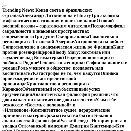
Перейти
к
Trending News:
Конец света в бразильских
содержимому
сертанах
Александр Литвинов на e-library
Три аксиомы
мифологического сознания в понятии нации
О новой
военной поэзии – саратовским читателям
Псевдоморфозы
сакральности в знаковых пространствах
современности
Три души Свидригайлова
Тимошенко и
революция в Латинской Америке
Антропологи на войне:
Сопротивление и академическая жизнь во Франции
Кант
против розенкрейцеров
Bloody Mary: коктейль или
глумление над Богоматерью?
Гендерная оппозиция и
любовь к Родине
Человек ли женщина: София на иконе и в
романе
Роль ученого в обществе: познавать или
воспитывать?
Катастрофы не то, чем кажутся
Ошибка
происхождения в антирелигиозной
пропаганде
Христианство и революция в
Каракасе
Объективный и субъективный успех
аргументации
Аналитическая философия религии: что
доказывает онтологическое доказательство?
Сам себе
режиссер: «Восемь с половиной» в
«Иллюзионе»
Контингентное сущее, иерархические
причины и материя
Доказательства бытия Божия в
аналитической философии
Русский след: «История роста и
упадка Оттоманской империи» Дмитрия Кантемира
«Кто