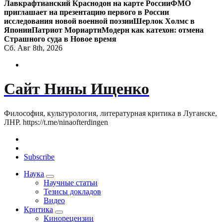
Лавкрафтианский Краснодон на карте России
ФМО
приглашает на презентацию первого в России
исследования новой военной поэзии
Шерлок Холмс в
Японии
Патриот Мориарти
Модерн как катехон: отмена
Страшного суда в Новое время
Сб. Авг 8th, 2026
Сайт Нины Ищенко
Философия, культурология, литературная критика в Луганске,
ЛНР. https://t.me/ninaofterdingen
Subscribe
Наука
Научные статьи
Тезисы докладов
Видео
Критика
Кинорецензии