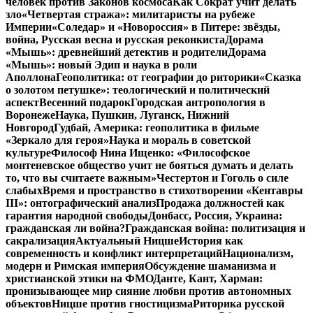
человек против Законов космоса
Как Сократ учит делать
зло
«Четвертая стража»: милитаристы на рубеже
Империи
«Соледар» и «Новороссия» в Питере: звёзды,
война, Русская весна и русская реконкиста
Дорама
«Мышь»: древнейший детектив и родители
Дорама
«Мышь»: новый Эдип и наука в роли
Аполлона
Геополитика: от географии до риторики
«Сказка
о золотом петушке»: теологический и политический
аспект
Весенний подарок
Городская антропология в
Воронеже
Наука, Пушкин, Луганск, Нижний
Новгород
Гудбай, Америка: геополитика в фильме
«Зеркало для героя»
Наука и мораль в советской
культуре
Философ Нина Ищенко: «Философское
монтеневское общество учит не бояться думать и делать
то, что вы считаете важным»
Честертон и Гоголь о силе
слабых
Время и пространство в стихотворении «Кентавры
III»: онтографический анализ
Продажа должностей как
гарантия народной свободы
Донбасс, Россия, Украина:
гражданская ли война?
Гражданская война: политизация и
сакрализация
Актуальный Ницше
История как
современность и конфликт интерпретаций
Национализм,
модерн и Римская империя
Обсуждение шаманизма и
христианской этики на ФМО
Данте, Кант, Харман:
пронизывающее мир сияние любви против автономных
объектов
Ницше против гностицизма
Риторика русской