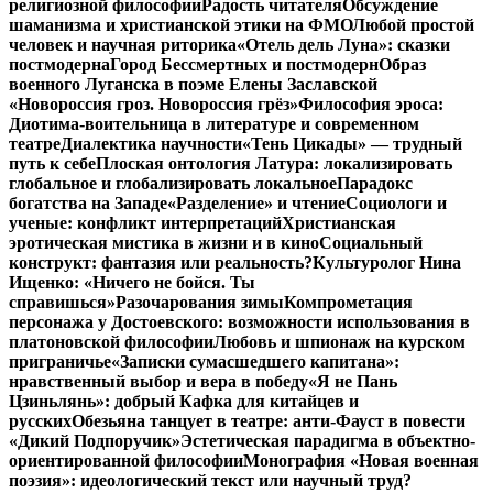
религиозной философии
Радость читателя
Обсуждение
шаманизма и христианской этики на ФМО
Любой простой
человек и научная риторика
«Отель дель Луна»: сказки
постмодерна
Город Бессмертных и постмодерн
Образ
военного Луганска в поэме Елены Заславской
«Новороссия гроз. Новороссия грёз»
Философия эроса:
Диотима-воительница в литературе и современном
театре
Диалектика научности
«Тень Цикады» — трудный
путь к себе
Плоская онтология Латура: локализировать
глобальное и глобализировать локальное
Парадокс
богатства на Западе
«Разделение» и чтение
Социологи и
ученые: конфликт интерпретаций
Христианская
эротическая мистика в жизни и в кино
Социальный
конструкт: фантазия или реальность?
Культуролог Нина
Ищенко: «Ничего не бойся. Ты
справишься»
Разочарования зимы
Компрометация
персонажа у Достоевского: возможности использования в
платоновской философии
Любовь и шпионаж на курском
приграничье
«Записки сумасшедшего капитана»:
нравственный выбор и вера в победу
«Я не Пань
Цзиньлянь»: добрый Кафка для китайцев и
русских
Обезьяна танцует в театре: анти-Фауст в повести
«Дикий Подпоручик»
Эстетическая парадигма в объектно-
ориентированной философии
Монография «Новая военная
поэзия»: идеологический текст или научный труд?