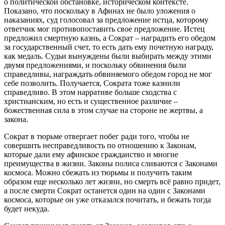
о политической обстановке, историческом контексте.
Показано, что поскольку в Афинах не было уложения о
наказаниях, суд голосовал за предложение истца, которому
ответчик мог противопоставить свое предложение. Истец
предложил смертную казнь, а Сократ – наградить его обедом
за государственный счет, то есть дать ему почетную награду,
как медаль. Судьи вынуждены были выбирать между этими
двумя предложениями, и поскольку обвинения были
справедливы, награждать обвиняемого обедом город не мог
себе позволить. Получается, Сократа тоже казнили
справедливо. В этом нарративе больше сходства с
христианским, но есть и существенное различие –
божественная сила в этом случае на стороне не жертвы, а
закона.
Сократ в тюрьме отвергает побег ради того, чтобы не
совершить несправедливость по отношению к Законам,
которые дали ему афинское гражданство и многие
преимущества в жизни. Законы полиса сливаются с Законами
космоса. Можно сбежать из тюрьмы и получить таким
образом еще несколько лет жизни, но смерть всё равно придет,
а после смерти Сократ останется один на один с Законами
космоса, которые он уже отказался почитать, и бежать тогда
будет некуда.