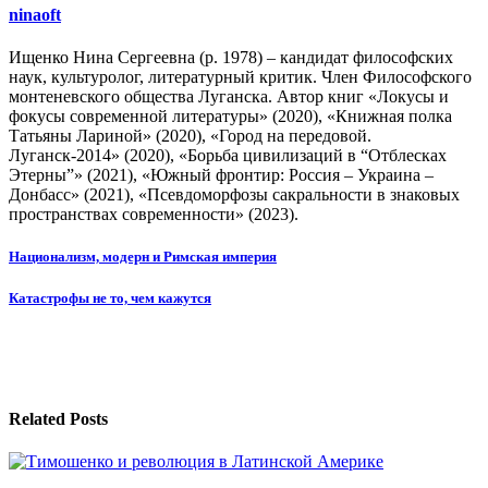
ninaoft
Ищенко Нина Сергеевна (р. 1978) – кандидат философских
наук, культуролог, литературный критик. Член Философского
монтеневского общества Луганска. Автор книг «Локусы и
фокусы современной литературы» (2020), «Книжная полка
Татьяны Лариной» (2020), «Город на передовой.
Луганск-2014» (2020), «Борьба цивилизаций в “Отблесках
Этерны”» (2021), «Южный фронтир: Россия – Украина –
Донбасс» (2021), «Псевдоморфозы сакральности в знаковых
пространствах современности» (2023).
Навигация
Национализм, модерн и Римская империя
по
Катастрофы не то, чем кажутся
записям
Related Posts