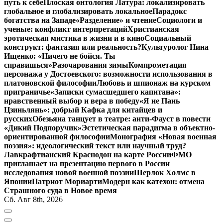
путь к себе
Плоская онтология Латура: локализировать
глобальное и глобализировать локальное
Парадокс
богатства на Западе
«Разделение» и чтение
Социологи и
ученые: конфликт интерпретаций
Христианская
эротическая мистика в жизни и в кино
Социальный
конструкт: фантазия или реальность?
Культуролог Нина
Ищенко: «Ничего не бойся. Ты
справишься»
Разочарования зимы
Компрометация
персонажа у Достоевского: возможности использования в
платоновской философии
Любовь и шпионаж на курском
приграничье
«Записки сумасшедшего капитана»:
нравственный выбор и вера в победу
«Я не Пань
Цзиньлянь»: добрый Кафка для китайцев и
русских
Обезьяна танцует в театре: анти-Фауст в повести
«Дикий Подпоручик»
Эстетическая парадигма в объектно-
ориентированной философии
Монография «Новая военная
поэзия»: идеологический текст или научный труд?
Лавкрафтианский Краснодон на карте России
ФМО
приглашает на презентацию первого в России
исследования новой военной поэзии
Шерлок Холмс в
Японии
Патриот Мориарти
Модерн как катехон: отмена
Страшного суда в Новое время
Сб. Авг 8th, 2026