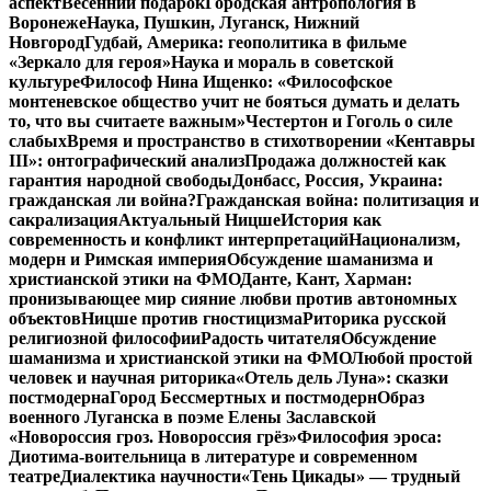
аспект
Весенний подарок
Городская антропология в
Воронеже
Наука, Пушкин, Луганск, Нижний
Новгород
Гудбай, Америка: геополитика в фильме
«Зеркало для героя»
Наука и мораль в советской
культуре
Философ Нина Ищенко: «Философское
монтеневское общество учит не бояться думать и делать
то, что вы считаете важным»
Честертон и Гоголь о силе
слабых
Время и пространство в стихотворении «Кентавры
III»: онтографический анализ
Продажа должностей как
гарантия народной свободы
Донбасс, Россия, Украина:
гражданская ли война?
Гражданская война: политизация и
сакрализация
Актуальный Ницше
История как
современность и конфликт интерпретаций
Национализм,
модерн и Римская империя
Обсуждение шаманизма и
христианской этики на ФМО
Данте, Кант, Харман:
пронизывающее мир сияние любви против автономных
объектов
Ницше против гностицизма
Риторика русской
религиозной философии
Радость читателя
Обсуждение
шаманизма и христианской этики на ФМО
Любой простой
человек и научная риторика
«Отель дель Луна»: сказки
постмодерна
Город Бессмертных и постмодерн
Образ
военного Луганска в поэме Елены Заславской
«Новороссия гроз. Новороссия грёз»
Философия эроса:
Диотима-воительница в литературе и современном
театре
Диалектика научности
«Тень Цикады» — трудный