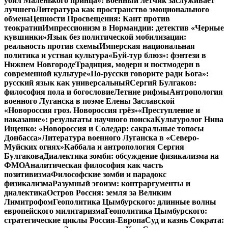
убил Маленького принца»: военный летчик заслуживает
лучшего
Литература как пространство эмоционального
обмена
Ценности Просвещения: Кант против
теократии
Импрессионизм в Нормандии: детектив «Черные
кувшинки»
Язык без политической мобилизации:
реальность против схемы
Имперская национальная
политика и устная культура
«Буй-тур блюз»: фэнтези в
Нижнем Новгороде
Традиция, модерн и постмодерн в
современной культуре
«По-русски говорите ради Бога»:
русский язык как универсальный
Сергий Булгаков:
философия пола и богословие
Летние рифмы
Антропология
военного Луганска в поэме Елены Заславской
«Новороссия гроз. Новороссия грёз»
«Преступление и
наказание»: результаты научного поиска
Культуролог Нина
Ищенко: «Новороссия и Соледар: сакральные топосы
Донбасса»
Литература военного Луганска в «Северо-
Муйских огнях»
Каббала и антропология Сергия
Булгакова
Диалектика зомби: обсуждение физикализма на
ФМО
Аналитическая философия как часть
позитивизма
Философские зомби и парадокс
физикализма
Разумный эгоизм: контраргументы и
диалектика
Остров Россия: земля за Великим
Лимитрофом
Геополитика Цымбурского: длинные волны
европейского милитаризма
Геополитика Цымбурского:
стратегические циклы Россия-Европа
Суд и казнь Сократа: