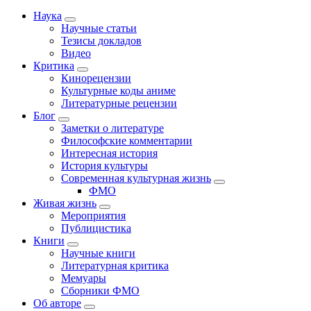
Наука
Научные статьи
Тезисы докладов
Видео
Критика
Кинорецензии
Культурные коды аниме
Литературные рецензии
Блог
Заметки о литературе
Философские комментарии
Интересная история
История культуры
Современная культурная жизнь
ФМО
Живая жизнь
Мероприятия
Публицистика
Книги
Научные книги
Литературная критика
Мемуары
Сборники ФМО
Об авторе