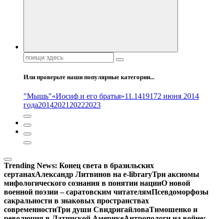
Поиск:
Или проверьте наши популярные категории...
"Мышь"
«Иосиф и его братья»
11.14
1917
2 июня 2014
года
2014
2021
2022
2023
Trending News:
Конец света в бразильских
сертанах
Александр Литвинов на e-library
Три аксиомы
мифологического сознания в понятии нации
О новой
военной поэзии – саратовским читателям
Псевдоморфозы
сакральности в знаковых пространствах
современности
Три души Свидригайлова
Тимошенко и
революция в Латинской Америке
Антропологи на войне: