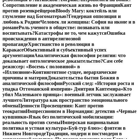
Сопротивление и академическая жизнь во Франции
Кант
против розенкрейцеров
Bloody Mary: коктейль или
глумление над Богоматерью?
Гендерная оппозиция и
любовь к Родине
Человек ли женщина: София на иконе и в
романе
Роль ученого в обществе: познавать или
воспитывать?
Катастрофы не то, чем кажутся
Ошибка
происхождения в антирелигиозной
пропаганде
Христианство и революция в
Каракасе
Объективный и субъективный успех
аргументации
Аналитическая философия религии: что
доказывает онтологическое доказательство?
Сам себе
режиссер: «Восемь с половиной» в
«Иллюзионе»
Контингентное сущее, иерархические
причины и материя
Доказательства бытия Божия в
аналитической философии
Русский след: «История роста и
упадка Оттоманской империи» Дмитрия Кантемира
«Кто
убил Маленького принца»: военный летчик заслуживает
лучшего
Литература как пространство эмоционального
обмена
Ценности Просвещения: Кант против
теократии
Импрессионизм в Нормандии: детектив «Черные
кувшинки»
Язык без политической мобилизации:
реальность против схемы
Имперская национальная
политика и устная культура
«Буй-тур блюз»: фэнтези в
Нижнем Новгороде
Традиция, модерн и постмодерн в