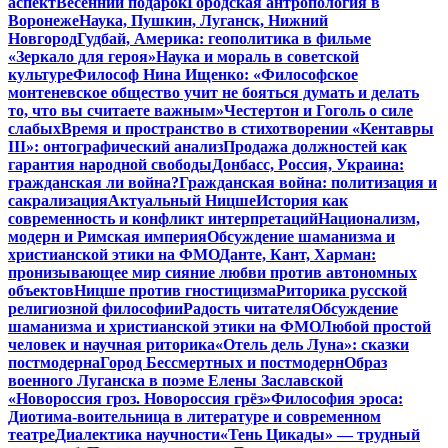
аспект
Весенний подарок
Городская антропология в
Воронеже
Наука, Пушкин, Луганск, Нижний
Новгород
Гудбай, Америка: геополитика в фильме
«Зеркало для героя»
Наука и мораль в советской
культуре
Философ Нина Ищенко: «Философское
монтеневское общество учит не бояться думать и делать
то, что вы считаете важным»
Честертон и Гоголь о силе
слабых
Время и пространство в стихотворении «Кентавры
III»: онтографический анализ
Продажа должностей как
гарантия народной свободы
Донбасс, Россия, Украина:
гражданская ли война?
Гражданская война: политизация и
сакрализация
Актуальный Ницше
История как
современность и конфликт интерпретаций
Национализм,
модерн и Римская империя
Обсуждение шаманизма и
христианской этики на ФМО
Данте, Кант, Харман:
пронизывающее мир сияние любви против автономных
объектов
Ницше против гностицизма
Риторика русской
религиозной философии
Радость читателя
Обсуждение
шаманизма и христианской этики на ФМО
Любой простой
человек и научная риторика
«Отель дель Луна»: сказки
постмодерна
Город Бессмертных и постмодерн
Образ
военного Луганска в поэме Елены Заславской
«Новороссия гроз. Новороссия грёз»
Философия эроса:
Диотима-воительница в литературе и современном
театре
Диалектика научности
«Тень Цикады» — трудный