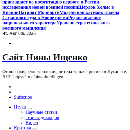
приглашает на презентацию первого в России
исследования новой военной поэзии
Шерлок Холмс в
Японии
Патриот Мориарти
Модерн как катехон: отмена
Страшного суда в Новое время
Редкое явление
национального характера
Уровень стратегического
военного мышления
Чт. Авг 6th, 2026
Сайт Нины Ищенко
Философия, культурология, литературная критика в Луганске,
ЛНР. https://t.me/ninaofterdingen
Subscribe
Наука
Научные статьи
Тезисы докладов
Видео
Критика