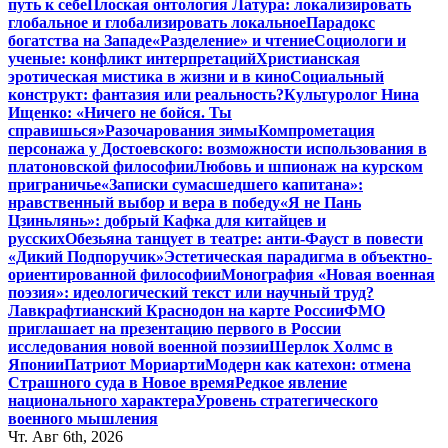
путь к себе
Плоская онтология Латура: локализировать
глобальное и глобализировать локальное
Парадокс
богатства на Западе
«Разделение» и чтение
Социологи и
ученые: конфликт интерпретаций
Христианская
эротическая мистика в жизни и в кино
Социальный
конструкт: фантазия или реальность?
Культуролог Нина
Ищенко: «Ничего не бойся. Ты
справишься»
Разочарования зимы
Компрометация
персонажа у Достоевского: возможности использования в
платоновской философии
Любовь и шпионаж на курском
приграничье
«Записки сумасшедшего капитана»:
нравственный выбор и вера в победу
«Я не Пань
Цзиньлянь»: добрый Кафка для китайцев и
русских
Обезьяна танцует в театре: анти-Фауст в повести
«Дикий Подпоручик»
Эстетическая парадигма в объектно-
ориентированной философии
Монография «Новая военная
поэзия»: идеологический текст или научный труд?
Лавкрафтианский Краснодон на карте России
ФМО
приглашает на презентацию первого в России
исследования новой военной поэзии
Шерлок Холмс в
Японии
Патриот Мориарти
Модерн как катехон: отмена
Страшного суда в Новое время
Редкое явление
национального характера
Уровень стратегического
военного мышления
Чт. Авг 6th, 2026