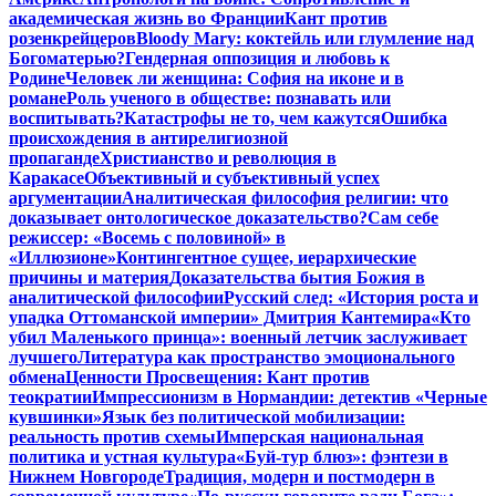
академическая жизнь во Франции
Кант против
розенкрейцеров
Bloody Mary: коктейль или глумление над
Богоматерью?
Гендерная оппозиция и любовь к
Родине
Человек ли женщина: София на иконе и в
романе
Роль ученого в обществе: познавать или
воспитывать?
Катастрофы не то, чем кажутся
Ошибка
происхождения в антирелигиозной
пропаганде
Христианство и революция в
Каракасе
Объективный и субъективный успех
аргументации
Аналитическая философия религии: что
доказывает онтологическое доказательство?
Сам себе
режиссер: «Восемь с половиной» в
«Иллюзионе»
Контингентное сущее, иерархические
причины и материя
Доказательства бытия Божия в
аналитической философии
Русский след: «История роста и
упадка Оттоманской империи» Дмитрия Кантемира
«Кто
убил Маленького принца»: военный летчик заслуживает
лучшего
Литература как пространство эмоционального
обмена
Ценности Просвещения: Кант против
теократии
Импрессионизм в Нормандии: детектив «Черные
кувшинки»
Язык без политической мобилизации:
реальность против схемы
Имперская национальная
политика и устная культура
«Буй-тур блюз»: фэнтези в
Нижнем Новгороде
Традиция, модерн и постмодерн в