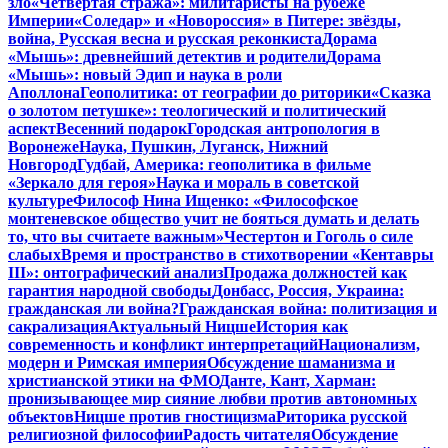
зло
«Четвертая стража»: милитаристы на рубеже
Империи
«Соледар» и «Новороссия» в Питере: звёзды,
война, Русская весна и русская реконкиста
Дорама
«Мышь»: древнейший детектив и родители
Дорама
«Мышь»: новый Эдип и наука в роли
Аполлона
Геополитика: от географии до риторики
«Сказка
о золотом петушке»: теологический и политический
аспект
Весенний подарок
Городская антропология в
Воронеже
Наука, Пушкин, Луганск, Нижний
Новгород
Гудбай, Америка: геополитика в фильме
«Зеркало для героя»
Наука и мораль в советской
культуре
Философ Нина Ищенко: «Философское
монтеневское общество учит не бояться думать и делать
то, что вы считаете важным»
Честертон и Гоголь о силе
слабых
Время и пространство в стихотворении «Кентавры
III»: онтографический анализ
Продажа должностей как
гарантия народной свободы
Донбасс, Россия, Украина:
гражданская ли война?
Гражданская война: политизация и
сакрализация
Актуальный Ницше
История как
современность и конфликт интерпретаций
Национализм,
модерн и Римская империя
Обсуждение шаманизма и
христианской этики на ФМО
Данте, Кант, Харман:
пронизывающее мир сияние любви против автономных
объектов
Ницше против гностицизма
Риторика русской
религиозной философии
Радость читателя
Обсуждение