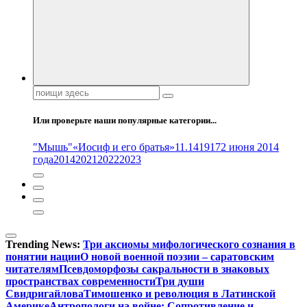
Поиск:
Или проверьте наши популярные категории...
"Мышь"
«Иосиф и его братья»
11.14
1917
2 июня 2014
года
2014
2021
2022
2023
Trending News:
Три аксиомы мифологического сознания в
понятии нации
О новой военной поэзии – саратовским
читателям
Псевдоморфозы сакральности в знаковых
пространствах современности
Три души
Свидригайлова
Тимошенко и революция в Латинской
Америке
Антропологи на войне: Сопротивление и