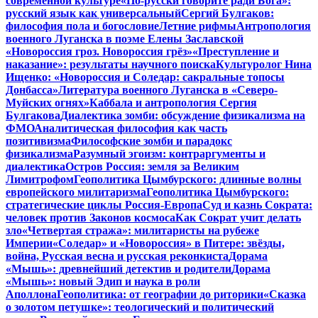
современной культуре
«По-русски говорите ради Бога»:
русский язык как универсальный
Сергий Булгаков:
философия пола и богословие
Летние рифмы
Антропология
военного Луганска в поэме Елены Заславской
«Новороссия гроз. Новороссия грёз»
«Преступление и
наказание»: результаты научного поиска
Культуролог Нина
Ищенко: «Новороссия и Соледар: сакральные топосы
Донбасса»
Литература военного Луганска в «Северо-
Муйских огнях»
Каббала и антропология Сергия
Булгакова
Диалектика зомби: обсуждение физикализма на
ФМО
Аналитическая философия как часть
позитивизма
Философские зомби и парадокс
физикализма
Разумный эгоизм: контраргументы и
диалектика
Остров Россия: земля за Великим
Лимитрофом
Геополитика Цымбурского: длинные волны
европейского милитаризма
Геополитика Цымбурского:
стратегические циклы Россия-Европа
Суд и казнь Сократа:
человек против Законов космоса
Как Сократ учит делать
зло
«Четвертая стража»: милитаристы на рубеже
Империи
«Соледар» и «Новороссия» в Питере: звёзды,
война, Русская весна и русская реконкиста
Дорама
«Мышь»: древнейший детектив и родители
Дорама
«Мышь»: новый Эдип и наука в роли
Аполлона
Геополитика: от географии до риторики
«Сказка
о золотом петушке»: теологический и политический