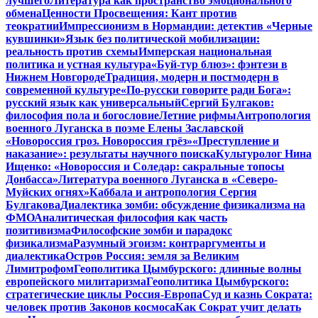
лучшего
Литература как пространство эмоционального
обмена
Ценности Просвещения: Кант против
теократии
Импрессионизм в Нормандии: детектив «Черные
кувшинки»
Язык без политической мобилизации:
реальность против схемы
Имперская национальная
политика и устная культура
«Буй-тур блюз»: фэнтези в
Нижнем Новгороде
Традиция, модерн и постмодерн в
современной культуре
«По-русски говорите ради Бога»:
русский язык как универсальный
Сергий Булгаков:
философия пола и богословие
Летние рифмы
Антропология
военного Луганска в поэме Елены Заславской
«Новороссия гроз. Новороссия грёз»
«Преступление и
наказание»: результаты научного поиска
Культуролог Нина
Ищенко: «Новороссия и Соледар: сакральные топосы
Донбасса»
Литература военного Луганска в «Северо-
Муйских огнях»
Каббала и антропология Сергия
Булгакова
Диалектика зомби: обсуждение физикализма на
ФМО
Аналитическая философия как часть
позитивизма
Философские зомби и парадокс
физикализма
Разумный эгоизм: контраргументы и
диалектика
Остров Россия: земля за Великим
Лимитрофом
Геополитика Цымбурского: длинные волны
европейского милитаризма
Геополитика Цымбурского:
стратегические циклы Россия-Европа
Суд и казнь Сократа:
человек против Законов космоса
Как Сократ учит делать