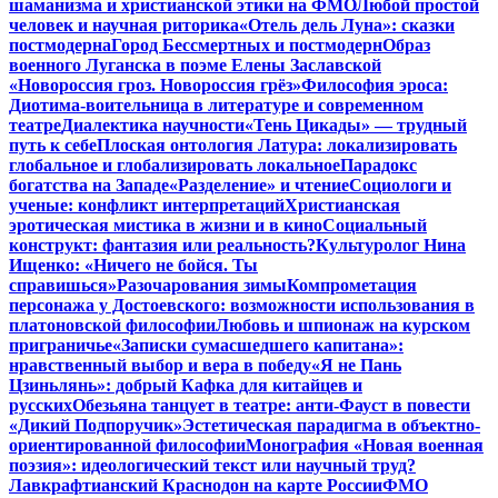
шаманизма и христианской этики на ФМО
Любой простой
человек и научная риторика
«Отель дель Луна»: сказки
постмодерна
Город Бессмертных и постмодерн
Образ
военного Луганска в поэме Елены Заславской
«Новороссия гроз. Новороссия грёз»
Философия эроса:
Диотима-воительница в литературе и современном
театре
Диалектика научности
«Тень Цикады» — трудный
путь к себе
Плоская онтология Латура: локализировать
глобальное и глобализировать локальное
Парадокс
богатства на Западе
«Разделение» и чтение
Социологи и
ученые: конфликт интерпретаций
Христианская
эротическая мистика в жизни и в кино
Социальный
конструкт: фантазия или реальность?
Культуролог Нина
Ищенко: «Ничего не бойся. Ты
справишься»
Разочарования зимы
Компрометация
персонажа у Достоевского: возможности использования в
платоновской философии
Любовь и шпионаж на курском
приграничье
«Записки сумасшедшего капитана»:
нравственный выбор и вера в победу
«Я не Пань
Цзиньлянь»: добрый Кафка для китайцев и
русских
Обезьяна танцует в театре: анти-Фауст в повести
«Дикий Подпоручик»
Эстетическая парадигма в объектно-
ориентированной философии
Монография «Новая военная
поэзия»: идеологический текст или научный труд?
Лавкрафтианский Краснодон на карте России
ФМО