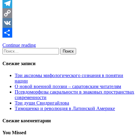
Telegram
Copy
Link
VK
Отправить
Continue reading
Найти:
Свежие записи
Три аксиомы мифологического сознания в понятии
нации
О новой военной поэзии – саратовским читателям
Псевдоморфозы сакральности в знаковых пространствах
современности
Три души Свидригайлова
Тимошенко и революция в Латинской Америке
Свежие комментарии
You Missed