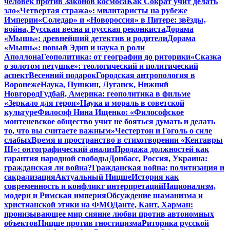
человек против Законов космоса
Как Сократ учит делать
зло
«Четвертая стража»: милитаристы на рубеже
Империи
«Соледар» и «Новороссия» в Питере: звёзды,
война, Русская весна и русская реконкиста
Дорама
«Мышь»: древнейший детектив и родители
Дорама
«Мышь»: новый Эдип и наука в роли
Аполлона
Геополитика: от географии до риторики
«Сказка
о золотом петушке»: теологический и политический
аспект
Весенний подарок
Городская антропология в
Воронеже
Наука, Пушкин, Луганск, Нижний
Новгород
Гудбай, Америка: геополитика в фильме
«Зеркало для героя»
Наука и мораль в советской
культуре
Философ Нина Ищенко: «Философское
монтеневское общество учит не бояться думать и делать
то, что вы считаете важным»
Честертон и Гоголь о силе
слабых
Время и пространство в стихотворении «Кентавры
III»: онтографический анализ
Продажа должностей как
гарантия народной свободы
Донбасс, Россия, Украина:
гражданская ли война?
Гражданская война: политизация и
сакрализация
Актуальный Ницше
История как
современность и конфликт интерпретаций
Национализм,
модерн и Римская империя
Обсуждение шаманизма и
христианской этики на ФМО
Данте, Кант, Харман:
пронизывающее мир сияние любви против автономных
объектов
Ницше против гностицизма
Риторика русской