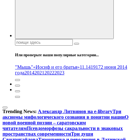
Поиск:
Или проверьте наши популярные категории...
"Мышь"
«Иосиф и его братья»
11.14
1917
2 июня 2014
года
2014
2021
2022
2023
Trending News:
Александр Литвинов на e-library
Три
аксиомы мифологического сознания в понятии нации
О
новой военной поэзии – саратовским
читателям
Псевдоморфозы сакральности в знаковых
пространствах современности
Три души
Свидригайлова
Тимошенко и революция в Латинской