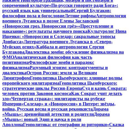
Нижнем Новгороде
Традиция, модерн и постмодерн в
современной культуре
«По-русски говорите ради Бога»:
русский язык как универсальный
Сергий Булгаков:
философия пола и богословие
Летние рифмы
Антропология
военного Луганска в поэме Елены Заславской
«Новороссия гроз. Новороссия грёз»
«Преступление и
наказание»: результаты научного поиска
Культуролог Нина
Ищенко: «Новороссия и Соледар: сакральные топосы
Донбасса»
Литература военного Луганска в «Северо-
Муйских огнях»
Каббала и антропология Сергия
Булгакова
Диалектика зомби: обсуждение физикализма на
ФМО
Аналитическая философия как часть
позитивизма
Философские зомби и парадокс
физикализма
Разумный эгоизм: контраргументы и
диалектика
Остров Россия: земля за Великим
Лимитрофом
Геополитика Цымбурского: длинные волны
европейского милитаризма
Геополитика Цымбурского:
стратегические циклы Россия-Европа
Суд и казнь Сократа:
человек против Законов космоса
Как Сократ учит делать
зло
«Четвертая стража»: милитаристы на рубеже
Империи
«Соледар» и «Новороссия» в Питере: звёзды,
война, Русская весна и русская реконкиста
Дорама
«Мышь»: древнейший детектив и родители
Дорама
«Мышь»: новый Эдип и наука в роли
Аполлона
Геополитика: от географии до риторики
«Сказка