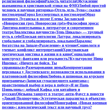
религиозной философии
Радость читателя
Обсуждение
шаманизма и христианской этики на ФМО
Любой простой
человек и научная риторика
«Отель дель Луна»: сказки
постмодерна
Город Бессмертных и постмодерн
Образ
военного Луганска в поэме Елены Заславской
«Новороссия гроз. Новороссия грёз»
Философия эроса:
Диотима-воительница в литературе и современном
театре
Диалектика научности
«Тень Цикады» — трудный
путь к себе
Плоская онтология Латура: локализировать
глобальное и глобализировать локальное
Парадокс
богатства на Западе
«Разделение» и чтение
Социологи и
ученые: конфликт интерпретаций
Христианская
эротическая мистика в жизни и в кино
Социальный
конструкт: фантазия или реальность?
Культуролог Нина
Ищенко: «Ничего не бойся. Ты
справишься»
Разочарования зимы
Компрометация
персонажа у Достоевского: возможности использования в
платоновской философии
Любовь и шпионаж на курском
приграничье
«Записки сумасшедшего капитана»:
нравственный выбор и вера в победу
«Я не Пань
Цзиньлянь»: добрый Кафка для китайцев и
русских
Обезьяна танцует в театре: анти-Фауст в повести
«Дикий Подпоручик»
Эстетическая парадигма в объектно-
ориентированной философии
Монография «Новая военная
поэзия»: идеологический текст или научный труд?