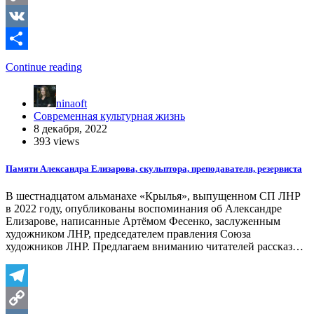
Copy
Link
VK
Отправить
Continue reading
ninaoft
Современная культурная жизнь
8 декабря, 2022
393 views
Памяти Александра Елизарова, скульптора, преподавателя, резервиста
В шестнадцатом альманахе «Крылья», выпущенном СП ЛНР
в 2022 году, опубликованы воспоминания об Александре
Елизарове, написанные Артёмом Фесенко, заслуженным
художником ЛНР, председателем правления Союза
художников ЛНР. Предлагаем вниманию читателей рассказ…
Telegram