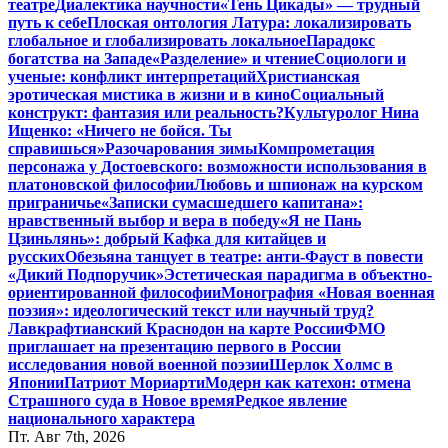
театре
Диалектика научности
«Тень Цикады» — трудный
путь к себе
Плоская онтология Латура: локализировать
глобальное и глобализировать локальное
Парадокс
богатства на Западе
«Разделение» и чтение
Социологи и
ученые: конфликт интерпретаций
Христианская
эротическая мистика в жизни и в кино
Социальный
конструкт: фантазия или реальность?
Культуролог Нина
Ищенко: «Ничего не бойся. Ты
справишься»
Разочарования зимы
Компрометация
персонажа у Достоевского: возможности использования в
платоновской философии
Любовь и шпионаж на курском
приграничье
«Записки сумасшедшего капитана»:
нравственный выбор и вера в победу
«Я не Пань
Цзиньлянь»: добрый Кафка для китайцев и
русских
Обезьяна танцует в театре: анти-Фауст в повести
«Дикий Подпоручик»
Эстетическая парадигма в объектно-
ориентированной философии
Монография «Новая военная
поэзия»: идеологический текст или научный труд?
Лавкрафтианский Краснодон на карте России
ФМО
приглашает на презентацию первого в России
исследования новой военной поэзии
Шерлок Холмс в
Японии
Патриот Мориарти
Модерн как катехон: отмена
Страшного суда в Новое время
Редкое явление
национального характера
Пт. Авг 7th, 2026