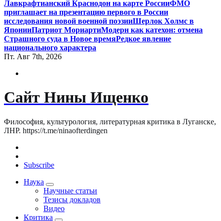
Лавкрафтианский Краснодон на карте России
ФМО
приглашает на презентацию первого в России
исследования новой военной поэзии
Шерлок Холмс в
Японии
Патриот Мориарти
Модерн как катехон: отмена
Страшного суда в Новое время
Редкое явление
национального характера
Пт. Авг 7th, 2026
Сайт Нины Ищенко
Философия, культурология, литературная критика в Луганске,
ЛНР. https://t.me/ninaofterdingen
Subscribe
Наука
Научные статьи
Тезисы докладов
Видео
Критика