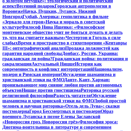
о золотом петушке»: теологический и политический
аспект
Весенний подарок
Городская антропология в
Воронеже
Наука, Пушкин, Луганск, Нижний
Новгород
Гудбай, Америка: геополитика в фильме
«Зеркало для героя»
Наука и мораль в советской
культуре
Философ Нина Ищенко: «Философское
монтеневское общество учит не бояться думать и делать
то, что вы считаете важным»
Честертон и Гоголь о силе
слабых
Время и пространство в стихотворении «Кентавры
III»: онтографический анализ
Продажа должностей как
гарантия народной свободы
Донбасс, Россия, Украина:
гражданская ли война?
Гражданская война: политизация и
сакрализация
Актуальный Ницше
История как
современность и конфликт интерпретаций
Национализм,
модерн и Римская империя
Обсуждение шаманизма и
христианской этики на ФМО
Данте, Кант, Харман:
пронизывающее мир сияние любви против автономных
объектов
Ницше против гностицизма
Риторика русской
религиозной философии
Радость читателя
Обсуждение
шаманизма и христианской этики на ФМО
Любой простой
человек и научная риторика
«Отель дель Луна»: сказки
постмодерна
Город Бессмертных и постмодерн
Образ
военного Луганска в поэме Елены Заславской
«Новороссия гроз. Новороссия грёз»
Философия эроса:
Диотима-воительница в литературе и современном