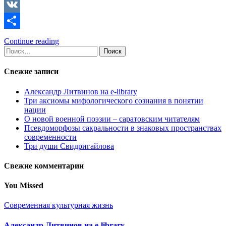
Copy
Link
VK
Отправить
Continue reading
Найти:
Свежие записи
Александр Литвинов на e-library
Три аксиомы мифологического сознания в понятии
нации
О новой военной поэзии – саратовским читателям
Псевдоморфозы сакральности в знаковых пространствах
современности
Три души Свидригайлова
Свежие комментарии
You Missed
Современная культурная жизнь
Александр Литвинов на e-library