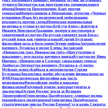
убил Маленького принца»: военный летчик заслуживает
лучшего
Литература как пространство эмоционального
обмена
Ценности Просвещения: Кант против
теократии
Импрессионизм в Нормандии: детектив «Черные
кувшинки»
Язык без политической мобилизации:
реальность против схемы
Имперская национальная
политика и устная культура
«Буй-тур блюз»: фэнтези в
Нижнем Новгороде
Традиция, модерн и постмодерн в
современной культуре
«По-русски говорите ради Бога»:
русский язык как универсальный
Сергий Булгаков:
философия пола и богословие
Летние рифмы
Антропология
военного Луганска в поэме Елены Заславской
«Новороссия гроз. Новороссия грёз»
«Преступление и
наказание»: результаты научного поиска
Культуролог Нина
Ищенко: «Новороссия и Соледар: сакральные топосы
Донбасса»
Литература военного Луганска в «Северо-
Муйских огнях»
Каббала и антропология Сергия
Булгакова
Диалектика зомби: обсуждение физикализма на
ФМО
Аналитическая философия как часть
позитивизма
Философские зомби и парадокс
физикализма
Разумный эгоизм: контраргументы и
диалектика
Остров Россия: земля за Великим
Лимитрофом
Геополитика Цымбурского: длинные волны
европейского милитаризма
Геополитика Цымбурского:
стратегические циклы Россия-Европа
Суд и казнь Сократа: