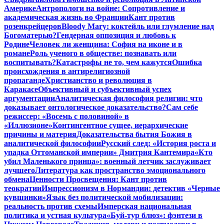
Америке
Антропологи на войне: Сопротивление и
академическая жизнь во Франции
Кант против
розенкрейцеров
Bloody Mary: коктейль или глумление над
Богоматерью?
Гендерная оппозиция и любовь к
Родине
Человек ли женщина: София на иконе и в
романе
Роль ученого в обществе: познавать или
воспитывать?
Катастрофы не то, чем кажутся
Ошибка
происхождения в антирелигиозной
пропаганде
Христианство и революция в
Каракасе
Объективный и субъективный успех
аргументации
Аналитическая философия религии: что
доказывает онтологическое доказательство?
Сам себе
режиссер: «Восемь с половиной» в
«Иллюзионе»
Контингентное сущее, иерархические
причины и материя
Доказательства бытия Божия в
аналитической философии
Русский след: «История роста и
упадка Оттоманской империи» Дмитрия Кантемира
«Кто
убил Маленького принца»: военный летчик заслуживает
лучшего
Литература как пространство эмоционального
обмена
Ценности Просвещения: Кант против
теократии
Импрессионизм в Нормандии: детектив «Черные
кувшинки»
Язык без политической мобилизации:
реальность против схемы
Имперская национальная
политика и устная культура
«Буй-тур блюз»: фэнтези в