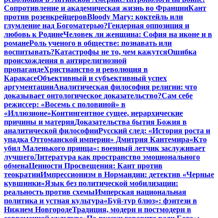
Сопротивление и академическая жизнь во Франции
Кант
против розенкрейцеров
Bloody Mary: коктейль или
глумление над Богоматерью?
Гендерная оппозиция и
любовь к Родине
Человек ли женщина: София на иконе и в
романе
Роль ученого в обществе: познавать или
воспитывать?
Катастрофы не то, чем кажутся
Ошибка
происхождения в антирелигиозной
пропаганде
Христианство и революция в
Каракасе
Объективный и субъективный успех
аргументации
Аналитическая философия религии: что
доказывает онтологическое доказательство?
Сам себе
режиссер: «Восемь с половиной» в
«Иллюзионе»
Контингентное сущее, иерархические
причины и материя
Доказательства бытия Божия в
аналитической философии
Русский след: «История роста и
упадка Оттоманской империи» Дмитрия Кантемира
«Кто
убил Маленького принца»: военный летчик заслуживает
лучшего
Литература как пространство эмоционального
обмена
Ценности Просвещения: Кант против
теократии
Импрессионизм в Нормандии: детектив «Черные
кувшинки»
Язык без политической мобилизации:
реальность против схемы
Имперская национальная
политика и устная культура
«Буй-тур блюз»: фэнтези в
Нижнем Новгороде
Традиция, модерн и постмодерн в