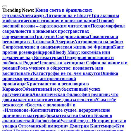
Перейти
к
Trending News:
Конец света в бразильских
содержимому
сертанах
Александр Литвинов на e-library
Три аксиомы
мифологического сознания в понятии нации
О новой
военной поэзии – саратовским читателям
Псевдоморфозы
сакральности в знаковых пространствах
современности
Три души Свидригайлова
Тимошенко и
революция в Латинской Америке
Антропологи на войне:
Сопротивление и академическая жизнь во Франции
Кант
против розенкрейцеров
Bloody Mary: коктейль или
глумление над Богоматерью?
Гендерная оппозиция и
любовь к Родине
Человек ли женщина: София на иконе и в
романе
Роль ученого в обществе: познавать или
воспитывать?
Катастрофы не то, чем кажутся
Ошибка
происхождения в антирелигиозной
пропаганде
Христианство и революция в
Каракасе
Объективный и субъективный успех
аргументации
Аналитическая философия религии: что
доказывает онтологическое доказательство?
Сам себе
режиссер: «Восемь с половиной» в
«Иллюзионе»
Контингентное сущее, иерархические
причины и материя
Доказательства бытия Божия в
аналитической философии
Русский след: «История роста и
упадка Оттоманской империи» Дмитрия Кантемира
«Кто