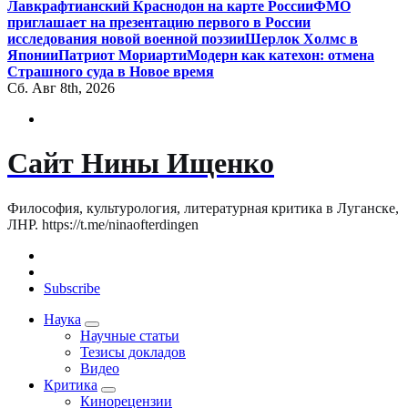
Лавкрафтианский Краснодон на карте России
ФМО
приглашает на презентацию первого в России
исследования новой военной поэзии
Шерлок Холмс в
Японии
Патриот Мориарти
Модерн как катехон: отмена
Страшного суда в Новое время
Сб. Авг 8th, 2026
Сайт Нины Ищенко
Философия, культурология, литературная критика в Луганске,
ЛНР. https://t.me/ninaofterdingen
Subscribe
Наука
Научные статьи
Тезисы докладов
Видео
Критика
Кинорецензии