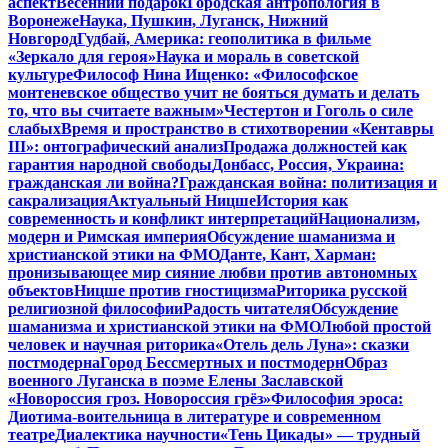
аспект
Весенний подарок
Городская антропология в
Воронеже
Наука, Пушкин, Луганск, Нижний
Новгород
Гудбай, Америка: геополитика в фильме
«Зеркало для героя»
Наука и мораль в советской
культуре
Философ Нина Ищенко: «Философское
монтеневское общество учит не бояться думать и делать
то, что вы считаете важным»
Честертон и Гоголь о силе
слабых
Время и пространство в стихотворении «Кентавры
III»: онтографический анализ
Продажа должностей как
гарантия народной свободы
Донбасс, Россия, Украина:
гражданская ли война?
Гражданская война: политизация и
сакрализация
Актуальный Ницше
История как
современность и конфликт интерпретаций
Национализм,
модерн и Римская империя
Обсуждение шаманизма и
христианской этики на ФМО
Данте, Кант, Харман:
пронизывающее мир сияние любви против автономных
объектов
Ницше против гностицизма
Риторика русской
религиозной философии
Радость читателя
Обсуждение
шаманизма и христианской этики на ФМО
Любой простой
человек и научная риторика
«Отель дель Луна»: сказки
постмодерна
Город Бессмертных и постмодерн
Образ
военного Луганска в поэме Елены Заславской
«Новороссия гроз. Новороссия грёз»
Философия эроса:
Диотима-воительница в литературе и современном
театре
Диалектика научности
«Тень Цикады» — трудный