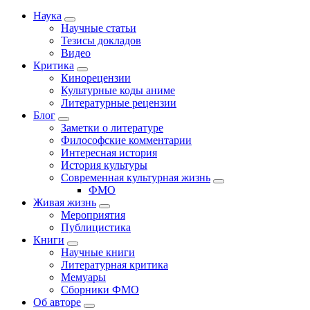
Наука
Научные статьи
Тезисы докладов
Видео
Критика
Кинорецензии
Культурные коды аниме
Литературные рецензии
Блог
Заметки о литературе
Философские комментарии
Интересная история
История культуры
Современная культурная жизнь
ФМО
Живая жизнь
Мероприятия
Публицистика
Книги
Научные книги
Литературная критика
Мемуары
Сборники ФМО
Об авторе