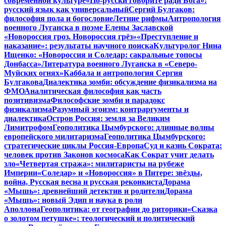
современной культуре
«По-русски говорите ради Бога»:
русский язык как универсальный
Сергий Булгаков:
философия пола и богословие
Летние рифмы
Антропология
военного Луганска в поэме Елены Заславской
«Новороссия гроз. Новороссия грёз»
«Преступление и
наказание»: результаты научного поиска
Культуролог Нина
Ищенко: «Новороссия и Соледар: сакральные топосы
Донбасса»
Литература военного Луганска в «Северо-
Муйских огнях»
Каббала и антропология Сергия
Булгакова
Диалектика зомби: обсуждение физикализма на
ФМО
Аналитическая философия как часть
позитивизма
Философские зомби и парадокс
физикализма
Разумный эгоизм: контраргументы и
диалектика
Остров Россия: земля за Великим
Лимитрофом
Геополитика Цымбурского: длинные волны
европейского милитаризма
Геополитика Цымбурского:
стратегические циклы Россия-Европа
Суд и казнь Сократа:
человек против Законов космоса
Как Сократ учит делать
зло
«Четвертая стража»: милитаристы на рубеже
Империи
«Соледар» и «Новороссия» в Питере: звёзды,
война, Русская весна и русская реконкиста
Дорама
«Мышь»: древнейший детектив и родители
Дорама
«Мышь»: новый Эдип и наука в роли
Аполлона
Геополитика: от географии до риторики
«Сказка
о золотом петушке»: теологический и политический