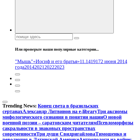
Поиск:
Или проверьте наши популярные категории...
"Мышь"
«Иосиф и его братья»
11.14
1917
2 июня 2014
года
2014
2021
2022
2023
Trending News:
Конец света в бразильских
сертанах
Александр Литвинов на e-library
Три аксиомы
мифологического сознания в понятии нации
О новой
военной поэзии – саратовским читателям
Псевдоморфозы
сакральности в знаковых пространствах
современности
Три души Свидригайлова
Тимошенко и
революция в Латинской Америке
Антропологи на войне: