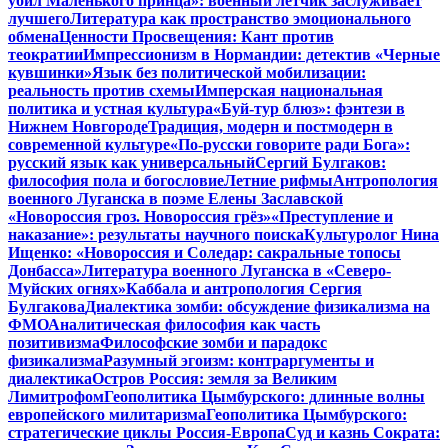
убил Маленького принца»: военный летчик заслуживает
лучшего
Литература как пространство эмоционального
обмена
Ценности Просвещения: Кант против
теократии
Импрессионизм в Нормандии: детектив «Черные
кувшинки»
Язык без политической мобилизации:
реальность против схемы
Имперская национальная
политика и устная культура
«Буй-тур блюз»: фэнтези в
Нижнем Новгороде
Традиция, модерн и постмодерн в
современной культуре
«По-русски говорите ради Бога»:
русский язык как универсальный
Сергий Булгаков:
философия пола и богословие
Летние рифмы
Антропология
военного Луганска в поэме Елены Заславской
«Новороссия гроз. Новороссия грёз»
«Преступление и
наказание»: результаты научного поиска
Культуролог Нина
Ищенко: «Новороссия и Соледар: сакральные топосы
Донбасса»
Литература военного Луганска в «Северо-
Муйских огнях»
Каббала и антропология Сергия
Булгакова
Диалектика зомби: обсуждение физикализма на
ФМО
Аналитическая философия как часть
позитивизма
Философские зомби и парадокс
физикализма
Разумный эгоизм: контраргументы и
диалектика
Остров Россия: земля за Великим
Лимитрофом
Геополитика Цымбурского: длинные волны
европейского милитаризма
Геополитика Цымбурского:
стратегические циклы Россия-Европа
Суд и казнь Сократа: