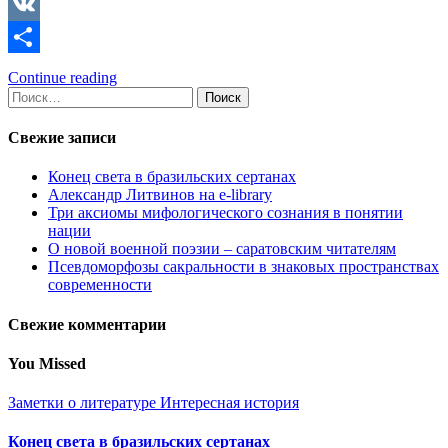
Copy
Link
VK
Отправить
Continue reading
Найти:
Свежие записи
Конец света в бразильских сертанах
Александр Литвинов на e-library
Три аксиомы мифологического сознания в понятии
нации
О новой военной поэзии – саратовским читателям
Псевдоморфозы сакральности в знаковых пространствах
современности
Свежие комментарии
You Missed
Заметки о литературе
Интересная история
Конец света в бразильских сертанах