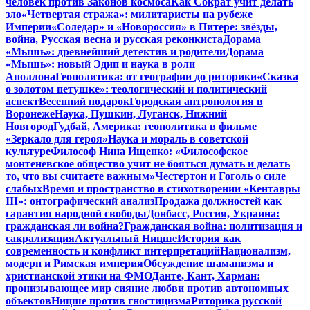
человек против Законов космоса
Как Сократ учит делать
зло
«Четвертая стража»: милитаристы на рубеже
Империи
«Соледар» и «Новороссия» в Питере: звёзды,
война, Русская весна и русская реконкиста
Дорама
«Мышь»: древнейший детектив и родители
Дорама
«Мышь»: новый Эдип и наука в роли
Аполлона
Геополитика: от географии до риторики
«Сказка
о золотом петушке»: теологический и политический
аспект
Весенний подарок
Городская антропология в
Воронеже
Наука, Пушкин, Луганск, Нижний
Новгород
Гудбай, Америка: геополитика в фильме
«Зеркало для героя»
Наука и мораль в советской
культуре
Философ Нина Ищенко: «Философское
монтеневское общество учит не бояться думать и делать
то, что вы считаете важным»
Честертон и Гоголь о силе
слабых
Время и пространство в стихотворении «Кентавры
III»: онтографический анализ
Продажа должностей как
гарантия народной свободы
Донбасс, Россия, Украина:
гражданская ли война?
Гражданская война: политизация и
сакрализация
Актуальный Ницше
История как
современность и конфликт интерпретаций
Национализм,
модерн и Римская империя
Обсуждение шаманизма и
христианской этики на ФМО
Данте, Кант, Харман:
пронизывающее мир сияние любви против автономных
объектов
Ницше против гностицизма
Риторика русской