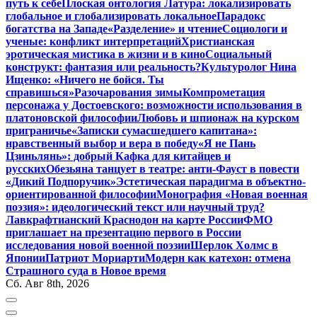
путь к себе
Плоская онтология Латура: локализировать
глобальное и глобализировать локальное
Парадокс
богатства на Западе
«Разделение» и чтение
Социологи и
ученые: конфликт интерпретаций
Христианская
эротическая мистика в жизни и в кино
Социальный
конструкт: фантазия или реальность?
Культуролог Нина
Ищенко: «Ничего не бойся. Ты
справишься»
Разочарования зимы
Компрометация
персонажа у Достоевского: возможности использования в
платоновской философии
Любовь и шпионаж на курском
приграничье
«Записки сумасшедшего капитана»:
нравственный выбор и вера в победу
«Я не Пань
Цзиньлянь»: добрый Кафка для китайцев и
русских
Обезьяна танцует в театре: анти-Фауст в повести
«Дикий Подпоручик»
Эстетическая парадигма в объектно-
ориентированной философии
Монография «Новая военная
поэзия»: идеологический текст или научный труд?
Лавкрафтианский Краснодон на карте России
ФМО
приглашает на презентацию первого в России
исследования новой военной поэзии
Шерлок Холмс в
Японии
Патриот Мориарти
Модерн как катехон: отмена
Страшного суда в Новое время
Сб. Авг 8th, 2026