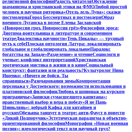
религиозной философии
Радость читателя
Обсуждение
шаманизма и христианской этики на ФМО
Любой простой
человек и научная риторика
«Отель дель Луна»: сказки
постмодерна
Город Бессмертных и постмодерн
Образ
военного Луганска в поэме Елены Заславской
«Новороссия гроз. Новороссия грёз»
Философия эроса:
Диотима-воительница в литературе и современном
театре
Диалектика научности
«Тень Цикады» — трудный
путь к себе
Плоская онтология Латура: локализировать
глобальное и глобализировать локальное
Парадокс
богатства на Западе
«Разделение» и чтение
Социологи и
ученые: конфликт интерпретаций
Христианская
эротическая мистика в жизни и в кино
Социальный
конструкт: фантазия или реальность?
Культуролог Нина
Ищенко: «Ничего не бойся. Ты
справишься»
Разочарования зимы
Компрометация
персонажа у Достоевского: возможности использования в
платоновской философии
Любовь и шпионаж на курском
приграничье
«Записки сумасшедшего капитана»:
нравственный выбор и вера в победу
«Я не Пань
Цзиньлянь»: добрый Кафка для китайцев и
русских
Обезьяна танцует в театре: анти-Фауст в повести
«Дикий Подпоручик»
Эстетическая парадигма в объектно-
ориентированной философии
Монография «Новая военная
поэзия»: идеологический текст или научный труд?