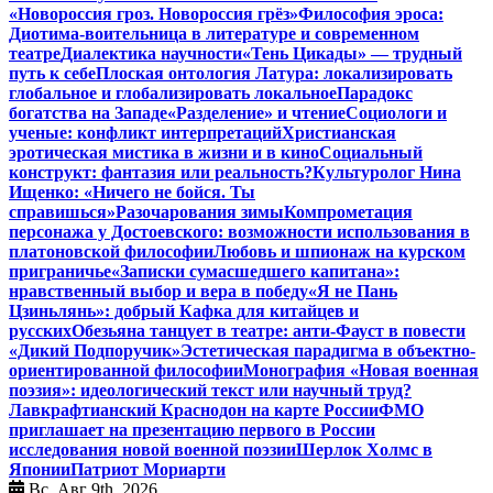
«Новороссия гроз. Новороссия грёз»
Философия эроса:
Диотима-воительница в литературе и современном
театре
Диалектика научности
«Тень Цикады» — трудный
путь к себе
Плоская онтология Латура: локализировать
глобальное и глобализировать локальное
Парадокс
богатства на Западе
«Разделение» и чтение
Социологи и
ученые: конфликт интерпретаций
Христианская
эротическая мистика в жизни и в кино
Социальный
конструкт: фантазия или реальность?
Культуролог Нина
Ищенко: «Ничего не бойся. Ты
справишься»
Разочарования зимы
Компрометация
персонажа у Достоевского: возможности использования в
платоновской философии
Любовь и шпионаж на курском
приграничье
«Записки сумасшедшего капитана»:
нравственный выбор и вера в победу
«Я не Пань
Цзиньлянь»: добрый Кафка для китайцев и
русских
Обезьяна танцует в театре: анти-Фауст в повести
«Дикий Подпоручик»
Эстетическая парадигма в объектно-
ориентированной философии
Монография «Новая военная
поэзия»: идеологический текст или научный труд?
Лавкрафтианский Краснодон на карте России
ФМО
приглашает на презентацию первого в России
исследования новой военной поэзии
Шерлок Холмс в
Японии
Патриот Мориарти
Вс. Авг 9th, 2026