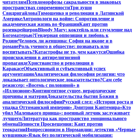
читателям
Псевдоморфозы сакральности в знаковых
пространствах современности
Три души
Свидригайлова
Тимошенко и революция в Латинской
Америке
Антропологи на войне: Сопротивление и
академическая жизнь во Франции
Кант против
розенкрейцеров
Bloody Mary: коктейль или глумление над
Богоматерью?
Гендерная оппозиция и любовь к
Родине
Человек ли женщина: София на иконе и в
романе
Роль ученого в обществе: познавать или
воспитывать?
Катастрофы не то, чем кажутся
Ошибка
происхождения в антирелигиозной
пропаганде
Христианство и революция в
Каракасе
Объективный и субъективный успех
аргументации
Аналитическая философия религии: что
доказывает онтологическое доказательство?
Сам себе
режиссер: «Восемь с половиной» в
«Иллюзионе»
Контингентное сущее, иерархические
причины и материя
Доказательства бытия Божия в
аналитической философии
Русский след: «История роста и
упадка Оттоманской империи» Дмитрия Кантемира
«Кто
убил Маленького принца»: военный летчик заслуживает
лучшего
Литература как пространство эмоционального
обмена
Ценности Просвещения: Кант против
теократии
Импрессионизм в Нормандии: детектив «Черные
кувшинки»
Язык без политической мобилизации: