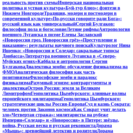
реальность против схемы
Имперская национальная
политика и устная культура
«Буй-тур блюз»: фэнтези в
Нижнем Новгороде
Традиция, модерн и постмодерн в
современной культуре
«По-русски говорите ради Бога»:
русский язык как универсальный
Сергий Булгаков:
философия пола и богословие
Летние рифмы
Антропология
военного Луганска в поэме Елены Заславской
«Новороссия гроз. Новороссия грёз»
«Преступление и
наказание»: результаты научного поиска
Культуролог Нина
Ищенко: «Новороссия и Соледар: сакральные топосы
Донбасса»
Литература военного Луганска в «Северо-
Муйских огнях»
Каббала и антропология Сергия
Булгакова
Диалектика зомби: обсуждение физикализма на
ФМО
Аналитическая философия как часть
позитивизма
Философские зомби и парадокс
физикализма
Разумный эгоизм: контраргументы и
диалектика
Остров Россия: земля за Великим
Лимитрофом
Геополитика Цымбурского: длинные волны
европейского милитаризма
Геополитика Цымбурского:
стратегические циклы Россия-Европа
Суд и казнь Сократа:
человек против Законов космоса
Как Сократ учит делать
зло
«Четвертая стража»: милитаристы на рубеже
Империи
«Соледар» и «Новороссия» в Питере: звёзды,
война, Русская весна и русская реконкиста
Дорама
«Мышь»: древнейший детектив и родители
Дорама