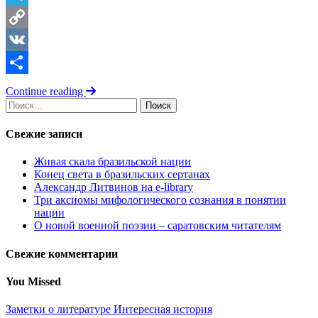
Telegram
Copy
Link
VK
Отправить
Continue reading
Найти:
Свежие записи
Живая скала бразильской нации
Конец света в бразильских сертанах
Александр Литвинов на e-library
Три аксиомы мифологического сознания в понятии
нации
О новой военной поэзии – саратовским читателям
Свежие комментарии
You Missed
Заметки о литературе
Интересная история