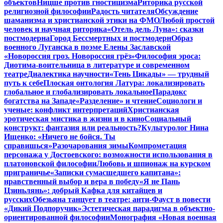
объектов
Ницше против гностицизма
Риторика русской
религиозной философии
Радость читателя
Обсуждение
шаманизма и христианской этики на ФМО
Любой простой
человек и научная риторика
«Отель дель Луна»: сказки
постмодерна
Город Бессмертных и постмодерн
Образ
военного Луганска в поэме Елены Заславской
«Новороссия гроз. Новороссия грёз»
Философия эроса:
Диотима-воительница в литературе и современном
театре
Диалектика научности
«Тень Цикады» — трудный
путь к себе
Плоская онтология Латура: локализировать
глобальное и глобализировать локальное
Парадокс
богатства на Западе
«Разделение» и чтение
Социологи и
ученые: конфликт интерпретаций
Христианская
эротическая мистика в жизни и в кино
Социальный
конструкт: фантазия или реальность?
Культуролог Нина
Ищенко: «Ничего не бойся. Ты
справишься»
Разочарования зимы
Компрометация
персонажа у Достоевского: возможности использования в
платоновской философии
Любовь и шпионаж на курском
приграничье
«Записки сумасшедшего капитана»:
нравственный выбор и вера в победу
«Я не Пань
Цзиньлянь»: добрый Кафка для китайцев и
русских
Обезьяна танцует в театре: анти-Фауст в повести
«Дикий Подпоручик»
Эстетическая парадигма в объектно-
ориентированной философии
Монография «Новая военная