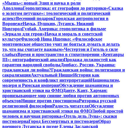
«Мышь»: новый Эдип и наука в роли
Аполлона
Геополитика: от географии до риторики
«Сказка
о золотом петушке»: теологический и политический
аспект
Весенний подарок
Городская антропология в
Воронеже
Наука, Пушкин, Луганск, Нижний
Новгород
Гудбай, Америка: геополитика в фильме
«Зеркало для героя»
Наука и мораль в советской
культуре
Философ Нина Ищенко: «Философское
монтеневское общество учит не бояться думать и делать
то, что вы считаете важным»
Честертон и Гоголь о силе
слабых
Время и пространство в стихотворении «Кентавры
III»: онтографический анализ
Продажа должностей как
гарантия народной свободы
Донбасс, Россия, Украина:
гражданская ли война?
Гражданская война: политизация и
сакрализация
Актуальный Ницше
История как
современность и конфликт интерпретаций
Национализм,
модерн и Римская империя
Обсуждение шаманизма и
христианской этики на ФМО
Данте, Кант, Харман:
пронизывающее мир сияние любви против автономных
объектов
Ницше против гностицизма
Риторика русской
религиозной философии
Радость читателя
Обсуждение
шаманизма и христианской этики на ФМО
Любой простой
человек и научная риторика
«Отель дель Луна»: сказки
постмодерна
Город Бессмертных и постмодерн
Образ
военного Луганска в поэме Елены Заславской