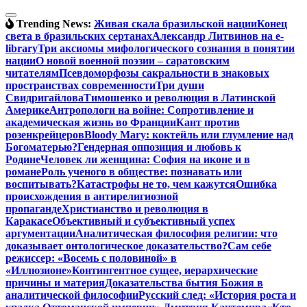
Перейти
к
Trending News:
Живая скала бразильской нации
Конец
содержимому
света в бразильских сертанах
Александр Литвинов на e-
library
Три аксиомы мифологического сознания в понятии
нации
О новой военной поэзии – саратовским
читателям
Псевдоморфозы сакральности в знаковых
пространствах современности
Три души
Свидригайлова
Тимошенко и революция в Латинской
Америке
Антропологи на войне: Сопротивление и
академическая жизнь во Франции
Кант против
розенкрейцеров
Bloody Mary: коктейль или глумление над
Богоматерью?
Гендерная оппозиция и любовь к
Родине
Человек ли женщина: София на иконе и в
романе
Роль ученого в обществе: познавать или
воспитывать?
Катастрофы не то, чем кажутся
Ошибка
происхождения в антирелигиозной
пропаганде
Христианство и революция в
Каракасе
Объективный и субъективный успех
аргументации
Аналитическая философия религии: что
доказывает онтологическое доказательство?
Сам себе
режиссер: «Восемь с половиной» в
«Иллюзионе»
Контингентное сущее, иерархические
причины и материя
Доказательства бытия Божия в
аналитической философии
Русский след: «История роста и