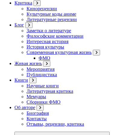
Критика
Кинорецензии
Культурные коды аниме
Литературные рецензии
Блог
Заметки о литературе
Философские комментарии
Интересная история
История культуры
Современная культурная жизнь
ФМО
Живая жизнь
Мероприятия
Публицистика
Книги
Научные книги
Литературная критика
Мемуары
Сборники ФМО
Об авторе
Биография
Контакты
Отзывы, рецензии, критика