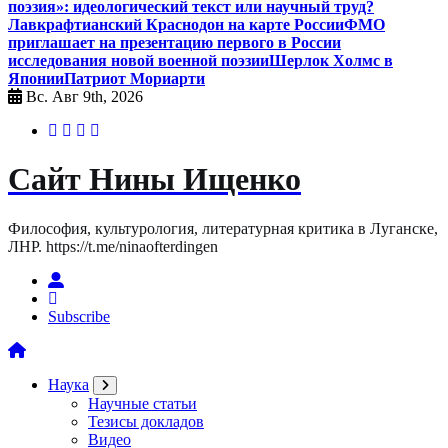
поэзия»: идеологический текст или научный труд?
Лавкрафтианский Краснодон на карте России
ФМО
приглашает на презентацию первого в России
исследования новой военной поэзии
Шерлок Холмс в
Японии
Патриот Мориарти
Вс. Авг 9th, 2026
Сайт Нины Ищенко
Философия, культурология, литературная критика в Луганске,
ЛНР. https://t.me/ninaofterdingen
Subscribe
Наука
Научные статьи
Тезисы докладов
Видео