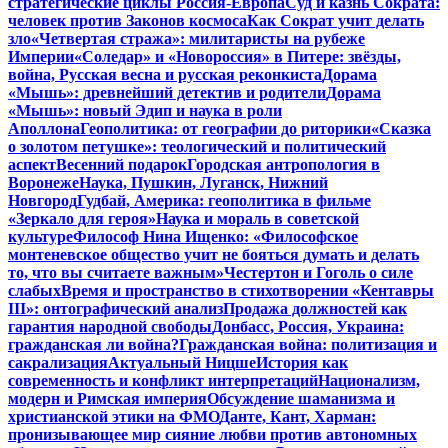
стратегические циклы Россия-Европа
Суд и казнь Сократа:
человек против Законов космоса
Как Сократ учит делать
зло
«Четвертая стража»: милитаристы на рубеже
Империи
«Соледар» и «Новороссия» в Питере: звёзды,
война, Русская весна и русская реконкиста
Дорама
«Мышь»: древнейший детектив и родители
Дорама
«Мышь»: новый Эдип и наука в роли
Аполлона
Геополитика: от географии до риторики
«Сказка
о золотом петушке»: теологический и политический
аспект
Весенний подарок
Городская антропология в
Воронеже
Наука, Пушкин, Луганск, Нижний
Новгород
Гудбай, Америка: геополитика в фильме
«Зеркало для героя»
Наука и мораль в советской
культуре
Философ Нина Ищенко: «Философское
монтеневское общество учит не бояться думать и делать
то, что вы считаете важным»
Честертон и Гоголь о силе
слабых
Время и пространство в стихотворении «Кентавры
III»: онтографический анализ
Продажа должностей как
гарантия народной свободы
Донбасс, Россия, Украина:
гражданская ли война?
Гражданская война: политизация и
сакрализация
Актуальный Ницше
История как
современность и конфликт интерпретаций
Национализм,
модерн и Римская империя
Обсуждение шаманизма и
христианской этики на ФМО
Данте, Кант, Харман:
пронизывающее мир сияние любви против автономных