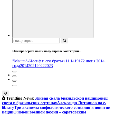
Поиск:
Или проверьте наши популярные категории...
"Мышь"
«Иосиф и его братья»
11.14
1917
2 июня 2014
года
2014
2021
2022
2023
Trending News:
Живая скала бразильской нации
Конец
света в бразильских сертанах
Александр Литвинов на e-
library
Три аксиомы мифологического сознания в понятии
нации
О новой военной поэзии – саратовским