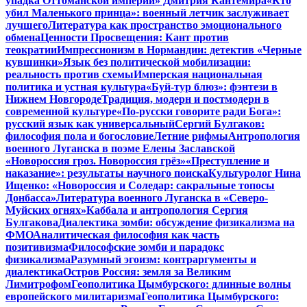
упадка Оттоманской империи» Дмитрия Кантемира
«Кто
убил Маленького принца»: военный летчик заслуживает
лучшего
Литература как пространство эмоционального
обмена
Ценности Просвещения: Кант против
теократии
Импрессионизм в Нормандии: детектив «Черные
кувшинки»
Язык без политической мобилизации:
реальность против схемы
Имперская национальная
политика и устная культура
«Буй-тур блюз»: фэнтези в
Нижнем Новгороде
Традиция, модерн и постмодерн в
современной культуре
«По-русски говорите ради Бога»:
русский язык как универсальный
Сергий Булгаков:
философия пола и богословие
Летние рифмы
Антропология
военного Луганска в поэме Елены Заславской
«Новороссия гроз. Новороссия грёз»
«Преступление и
наказание»: результаты научного поиска
Культуролог Нина
Ищенко: «Новороссия и Соледар: сакральные топосы
Донбасса»
Литература военного Луганска в «Северо-
Муйских огнях»
Каббала и антропология Сергия
Булгакова
Диалектика зомби: обсуждение физикализма на
ФМО
Аналитическая философия как часть
позитивизма
Философские зомби и парадокс
физикализма
Разумный эгоизм: контраргументы и
диалектика
Остров Россия: земля за Великим
Лимитрофом
Геополитика Цымбурского: длинные волны
европейского милитаризма
Геополитика Цымбурского: