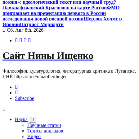
поэзия»: идеологический текст или научный труд?
Лавкрафтианский Краснодон на карте России
ФМО
приглашает на презентацию первого в России
исследования новой военной поэзии
Шерлок Холмс в
Японии
Патриот Мориарти
Сб. Авг 8th, 2026
Сайт Нины Ищенко
Философия, культурология, литературная критика в Луганске,
ЛНР. https://t.me/ninaofterdingen
Subscribe
Наука
Научные статьи
Тезисы докладов
Видео