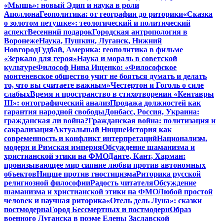
«Мышь»: новый Эдип и наука в роли
Аполлона
Геополитика: от географии до риторики
«Сказка
о золотом петушке»: теологический и политический
аспект
Весенний подарок
Городская антропология в
Воронеже
Наука, Пушкин, Луганск, Нижний
Новгород
Гудбай, Америка: геополитика в фильме
«Зеркало для героя»
Наука и мораль в советской
культуре
Философ Нина Ищенко: «Философское
монтеневское общество учит не бояться думать и делать
то, что вы считаете важным»
Честертон и Гоголь о силе
слабых
Время и пространство в стихотворении «Кентавры
III»: онтографический анализ
Продажа должностей как
гарантия народной свободы
Донбасс, Россия, Украина:
гражданская ли война?
Гражданская война: политизация и
сакрализация
Актуальный Ницше
История как
современность и конфликт интерпретаций
Национализм,
модерн и Римская империя
Обсуждение шаманизма и
христианской этики на ФМО
Данте, Кант, Харман:
пронизывающее мир сияние любви против автономных
объектов
Ницше против гностицизма
Риторика русской
религиозной философии
Радость читателя
Обсуждение
шаманизма и христианской этики на ФМО
Любой простой
человек и научная риторика
«Отель дель Луна»: сказки
постмодерна
Город Бессмертных и постмодерн
Образ
военного Луганска в поэме Елены Заславской