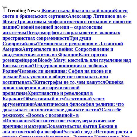
Перейти
к
Trending News:
Живая скала бразильской нации
Конец
содержимому
света в бразильских сертанах
Александр Литвинов на e-
library
Три аксиомы мифологического сознания в понятии
нации
О новой военной поэзии – саратовским
читателям
Псевдоморфозы сакральности в знаковых
пространствах современности
Три души
Свидригайлова
Тимошенко и революция в Латинской
Америке
Антропологи на войне: Сопротивление и
академическая жизнь во Франции
Кант против
розенкрейцеров
Bloody Mary: коктейль или глумление над
Богоматерью?
Гендерная оппозиция и любовь к
Родине
Человек ли женщина: София на иконе и в
романе
Роль ученого в обществе: познавать или
воспитывать?
Катастрофы не то, чем кажутся
Ошибка
происхождения в антирелигиозной
пропаганде
Христианство и революция в
Каракасе
Объективный и субъективный успех
аргументации
Аналитическая философия религии: что
доказывает онтологическое доказательство?
Сам себе
режиссер: «Восемь с половиной» в
«Иллюзионе»
Контингентное сущее, иерархические
причины и материя
Доказательства бытия Божия в
аналитической философии
Русский след: «История роста и