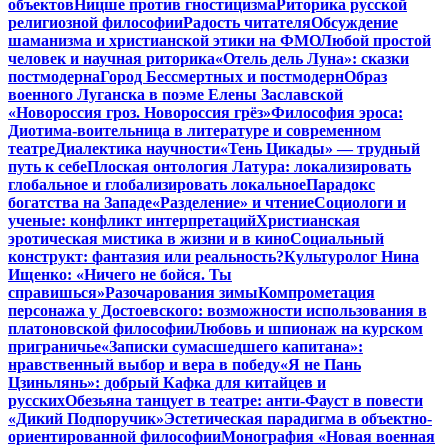
объектов
Ницше против гностицизма
Риторика русской
религиозной философии
Радость читателя
Обсуждение
шаманизма и христианской этики на ФМО
Любой простой
человек и научная риторика
«Отель дель Луна»: сказки
постмодерна
Город Бессмертных и постмодерн
Образ
военного Луганска в поэме Елены Заславской
«Новороссия гроз. Новороссия грёз»
Философия эроса:
Диотима-воительница в литературе и современном
театре
Диалектика научности
«Тень Цикады» — трудный
путь к себе
Плоская онтология Латура: локализировать
глобальное и глобализировать локальное
Парадокс
богатства на Западе
«Разделение» и чтение
Социологи и
ученые: конфликт интерпретаций
Христианская
эротическая мистика в жизни и в кино
Социальный
конструкт: фантазия или реальность?
Культуролог Нина
Ищенко: «Ничего не бойся. Ты
справишься»
Разочарования зимы
Компрометация
персонажа у Достоевского: возможности использования в
платоновской философии
Любовь и шпионаж на курском
приграничье
«Записки сумасшедшего капитана»:
нравственный выбор и вера в победу
«Я не Пань
Цзиньлянь»: добрый Кафка для китайцев и
русских
Обезьяна танцует в театре: анти-Фауст в повести
«Дикий Подпоручик»
Эстетическая парадигма в объектно-
ориентированной философии
Монография «Новая военная