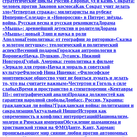
стратегические циклы Россия-Европа
Суд и казнь Сократа:
человек против Законов космоса
Как Сократ учит делать
зло
«Четвертая стража»: милитаристы на рубеже
Империи
«Соледар» и «Новороссия» в Питере: звёзды,
война, Русская весна и русская реконкиста
Дорама
«Мышь»: древнейший детектив и родители
Дорама
«Мышь»: новый Эдип и наука в роли
Аполлона
Геополитика: от географии до риторики
«Сказка
о золотом петушке»: теологический и политический
аспект
Весенний подарок
Городская антропология в
Воронеже
Наука, Пушкин, Луганск, Нижний
Новгород
Гудбай, Америка: геополитика в фильме
«Зеркало для героя»
Наука и мораль в советской
культуре
Философ Нина Ищенко: «Философское
монтеневское общество учит не бояться думать и делать
то, что вы считаете важным»
Честертон и Гоголь о силе
слабых
Время и пространство в стихотворении «Кентавры
III»: онтографический анализ
Продажа должностей как
гарантия народной свободы
Донбасс, Россия, Украина:
гражданская ли война?
Гражданская война: политизация и
сакрализация
Актуальный Ницше
История как
современность и конфликт интерпретаций
Национализм,
модерн и Римская империя
Обсуждение шаманизма и
христианской этики на ФМО
Данте, Кант, Харман:
пронизывающее мир сияние любви против автономных