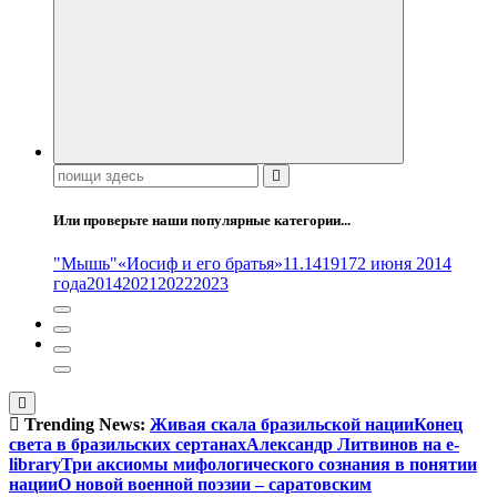
Поиск:
Или проверьте наши популярные категории...
"Мышь"
«Иосиф и его братья»
11.14
1917
2 июня 2014
года
2014
2021
2022
2023
Trending News:
Живая скала бразильской нации
Конец
света в бразильских сертанах
Александр Литвинов на e-
library
Три аксиомы мифологического сознания в понятии
нации
О новой военной поэзии – саратовским