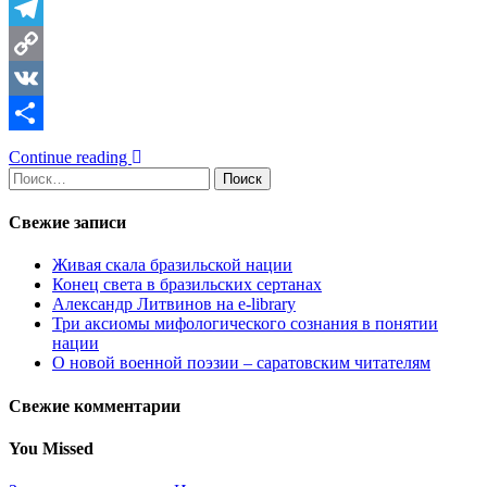
Telegram
Copy
Link
VK
Отправить
Continue reading
Найти:
Свежие записи
Живая скала бразильской нации
Конец света в бразильских сертанах
Александр Литвинов на e-library
Три аксиомы мифологического сознания в понятии
нации
О новой военной поэзии – саратовским читателям
Свежие комментарии
You Missed