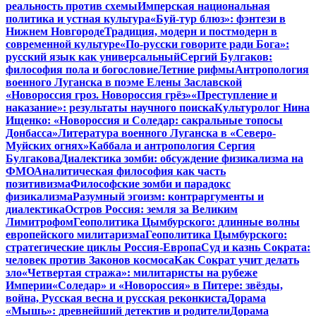
реальность против схемы
Имперская национальная
политика и устная культура
«Буй-тур блюз»: фэнтези в
Нижнем Новгороде
Традиция, модерн и постмодерн в
современной культуре
«По-русски говорите ради Бога»:
русский язык как универсальный
Сергий Булгаков:
философия пола и богословие
Летние рифмы
Антропология
военного Луганска в поэме Елены Заславской
«Новороссия гроз. Новороссия грёз»
«Преступление и
наказание»: результаты научного поиска
Культуролог Нина
Ищенко: «Новороссия и Соледар: сакральные топосы
Донбасса»
Литература военного Луганска в «Северо-
Муйских огнях»
Каббала и антропология Сергия
Булгакова
Диалектика зомби: обсуждение физикализма на
ФМО
Аналитическая философия как часть
позитивизма
Философские зомби и парадокс
физикализма
Разумный эгоизм: контраргументы и
диалектика
Остров Россия: земля за Великим
Лимитрофом
Геополитика Цымбурского: длинные волны
европейского милитаризма
Геополитика Цымбурского:
стратегические циклы Россия-Европа
Суд и казнь Сократа:
человек против Законов космоса
Как Сократ учит делать
зло
«Четвертая стража»: милитаристы на рубеже
Империи
«Соледар» и «Новороссия» в Питере: звёзды,
война, Русская весна и русская реконкиста
Дорама
«Мышь»: древнейший детектив и родители
Дорама