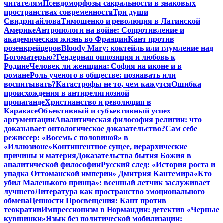
читателям
Псевдоморфозы сакральности в знаковых
пространствах современности
Три души
Свидригайлова
Тимошенко и революция в Латинской
Америке
Антропологи на войне: Сопротивление и
академическая жизнь во Франции
Кант против
розенкрейцеров
Bloody Mary: коктейль или глумление над
Богоматерью?
Гендерная оппозиция и любовь к
Родине
Человек ли женщина: София на иконе и в
романе
Роль ученого в обществе: познавать или
воспитывать?
Катастрофы не то, чем кажутся
Ошибка
происхождения в антирелигиозной
пропаганде
Христианство и революция в
Каракасе
Объективный и субъективный успех
аргументации
Аналитическая философия религии: что
доказывает онтологическое доказательство?
Сам себе
режиссер: «Восемь с половиной» в
«Иллюзионе»
Контингентное сущее, иерархические
причины и материя
Доказательства бытия Божия в
аналитической философии
Русский след: «История роста и
упадка Оттоманской империи» Дмитрия Кантемира
«Кто
убил Маленького принца»: военный летчик заслуживает
лучшего
Литература как пространство эмоционального
обмена
Ценности Просвещения: Кант против
теократии
Импрессионизм в Нормандии: детектив «Черные
кувшинки»
Язык без политической мобилизации: