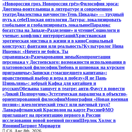
«Новороссия гроз. Новороссия грёз»
Философия эроса:
Диотима-воительница в литературе и современном
театре
Диалектика научности
«Тень Цикады» — трудный
путь к себе
Плоская онтология Латура: локализировать
глобальное и глобализировать локальное
Парадокс
богатства на Западе
«Разделение» и чтение
Социологи и
ученые: конфликт интерпретаций
Христианская
эротическая мистика в жизни и в кино
Социальный
конструкт: фантазия или реальность?
Культуролог Нина
Ищенко: «Ничего не бойся. Ты
справишься»
Разочарования зимы
Компрометация
персонажа у Достоевского: возможности использования в
платоновской философии
Любовь и шпионаж на курском
приграничье
«Записки сумасшедшего капитана»:
нравственный выбор и вера в победу
«Я не Пань
Цзиньлянь»: добрый Кафка для китайцев и
русских
Обезьяна танцует в театре: анти-Фауст в повести
«Дикий Подпоручик»
Эстетическая парадигма в объектно-
ориентированной философии
Монография «Новая военная
поэзия»: идеологический текст или научный труд?
Лавкрафтианский Краснодон на карте России
ФМО
приглашает на презентацию первого в России
исследования новой военной поэзии
Шерлок Холмс в
Японии
Патриот Мориарти
Сб. Авг 8th, 2026