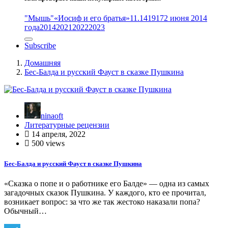
"Мышь"
«Иосиф и его братья»
11.14
1917
2 июня 2014
года
2014
2021
2022
2023
Subscribe
Домашняя
Бес-Балда и русский Фауст в сказке Пушкина
ninaoft
Литературные рецензии
14 апреля, 2022
500 views
Бес-Балда и русский Фауст в сказке Пушкина
«Сказка о попе и о работнике его Балде» — одна из самых
загадочных сказок Пушкина. У каждого, кто ее прочитал,
возникает вопрос: за что же так жестоко наказали попа?
Обычный…