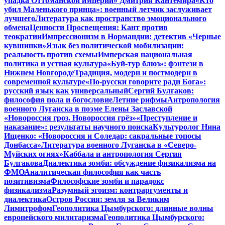
упадка Оттоманской империи» Дмитрия Кантемира
«Кто
убил Маленького принца»: военный летчик заслуживает
лучшего
Литература как пространство эмоционального
обмена
Ценности Просвещения: Кант против
теократии
Импрессионизм в Нормандии: детектив «Черные
кувшинки»
Язык без политической мобилизации:
реальность против схемы
Имперская национальная
политика и устная культура
«Буй-тур блюз»: фэнтези в
Нижнем Новгороде
Традиция, модерн и постмодерн в
современной культуре
«По-русски говорите ради Бога»:
русский язык как универсальный
Сергий Булгаков:
философия пола и богословие
Летние рифмы
Антропология
военного Луганска в поэме Елены Заславской
«Новороссия гроз. Новороссия грёз»
«Преступление и
наказание»: результаты научного поиска
Культуролог Нина
Ищенко: «Новороссия и Соледар: сакральные топосы
Донбасса»
Литература военного Луганска в «Северо-
Муйских огнях»
Каббала и антропология Сергия
Булгакова
Диалектика зомби: обсуждение физикализма на
ФМО
Аналитическая философия как часть
позитивизма
Философские зомби и парадокс
физикализма
Разумный эгоизм: контраргументы и
диалектика
Остров Россия: земля за Великим
Лимитрофом
Геополитика Цымбурского: длинные волны
европейского милитаризма
Геополитика Цымбурского: