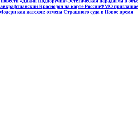
 в повести «Дикий Подпоручик»
Эстетическая парадигма в об
авкрафтианский Краснодон на карте России
ФМО приглашает 
Модерн как катехон: отмена Страшного суда в Новое время