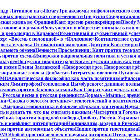
ндр Литвинов на e-library
Три аксиомы мифологического соз
ковых пространствах современности
Три души Свидригайлов
еская жизнь во Франции
Кант против розенкрейцеров
Bloody 
а иконе и в романе
Роль ученого в обществе: познавать или 
 и революция в Каракасе
Объективный и субъективный успе
сер: «Восемь с половиной» в «Иллюзионе»
Контингентное сущ
 роста и упадка Оттоманской империи» Дмитрия Кантемира
«
ального обмена
Ценности Просвещения: Кант против теокра
ь против схемы
Имперская национальная политика и устная 
льтуре
«По-русски говорите ради Бога»: русский язык как у
в поэме Елены Заславской «Новороссия гроз. Новороссия грё
 сакральные топосы Донбасса»
Литература военного Луганска
 ФМО
Аналитическая философия как часть позитивизма
Филосо
ликим Лимитрофом
Геополитика Цымбурского: длинные волны
 человек против Законов космоса
Как Сократ учит делать зло
«
, Русская весна и русская реконкиста
Дорама «Мышь»: древне
ики
«Сказка о золотом петушке»: теологический и политическ
, Америка: геополитика в фильме «Зеркало для героя»
Наука 
ть и делать то, что вы считаете важным»
Честертон и Гоголь 
й как гарантия народной свободы
Донбасс, Россия, Украина
ть и конфликт интерпретаций
Национализм, модерн и Римска
бви против автономных объектов
Ницше против гностицизма
 ФМО
Любой простой человек и научная риторика
«Отель дель 