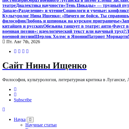
постмодерн
Образ военного Луганска в поэме Елены Заславс
театре
Диалектика научности
«Тень Цикады» — трудный путь
Западе
«Разделение» и чтение
Социологи и ученые: конфликт
Культуролог Нина Ищенко: «Ничего не бойся. Ты справишь
философии
Любовь и шпионаж на курском приграничье
«Зап
китайцев и русских
Обезьяна танцует в театре: анти-Фауст
военная поэзия»: идеологический текст или научный труд?
Л
военной поэзии
Шерлок Холмс в Японии
Патриот Мориарти
Пт. Авг 7th, 2026
Сайт Нины Ищенко
Философия, культурология, литературная критика в Луганске, ЛНР
Subscribe
Наука
Научные статьи