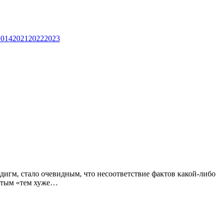
2014
2021
2022
2023
адигм, стало очевидным, что несоответствие фактов какой-либо
нитым «тем хуже…