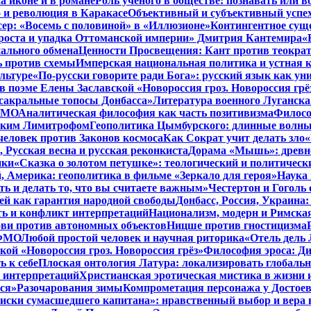
а иконе и в романе
Роль ученого в обществе: познавать или 
 и революция в Каракасе
Объективный и субъективный успе
сер: «Восемь с половиной» в «Иллюзионе»
Контингентное сущ
 роста и упадка Оттоманской империи» Дмитрия Кантемира
«
ального обмена
Ценности Просвещения: Кант против теокра
ь против схемы
Имперская национальная политика и устная 
льтуре
«По-русски говорите ради Бога»: русский язык как у
в поэме Елены Заславской «Новороссия гроз. Новороссия грё
 сакральные топосы Донбасса»
Литература военного Луганска
 ФМО
Аналитическая философия как часть позитивизма
Филосо
ликим Лимитрофом
Геополитика Цымбурского: длинные волны
 человек против Законов космоса
Как Сократ учит делать зло
«
, Русская весна и русская реконкиста
Дорама «Мышь»: древне
ики
«Сказка о золотом петушке»: теологический и политическ
, Америка: геополитика в фильме «Зеркало для героя»
Наука 
ть и делать то, что вы считаете важным»
Честертон и Гоголь 
й как гарантия народной свободы
Донбасс, Россия, Украина
ть и конфликт интерпретаций
Национализм, модерн и Римска
бви против автономных объектов
Ницше против гностицизма
 ФМО
Любой простой человек и научная риторика
«Отель дель 
кой «Новороссия гроз. Новороссия грёз»
Философия эроса: Ди
 к себе
Плоская онтология Латура: локализировать глобальн
 интерпретаций
Христианская эротическая мистика в жизни 
ся»
Разочарования зимы
Компрометация персонажа у Достоев
иски сумасшедшего капитана»: нравственный выбор и вера 