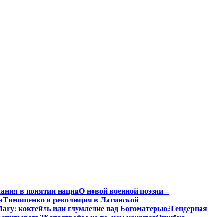
нания в понятии нации
О новой военной поэзии –
а
Тимошенко и революция в Латинской
Mary: коктейль или глумление над Богоматерью?
Гендерная