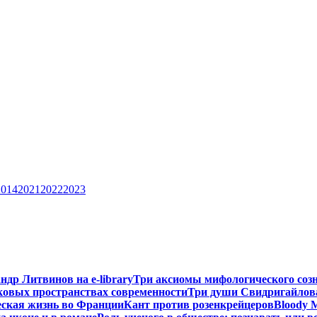
2014
2021
2022
2023
ндр Литвинов на e-library
Три аксиомы мифологического соз
ковых пространствах современности
Три души Свидригайлов
еская жизнь во Франции
Кант против розенкрейцеров
Bloody 