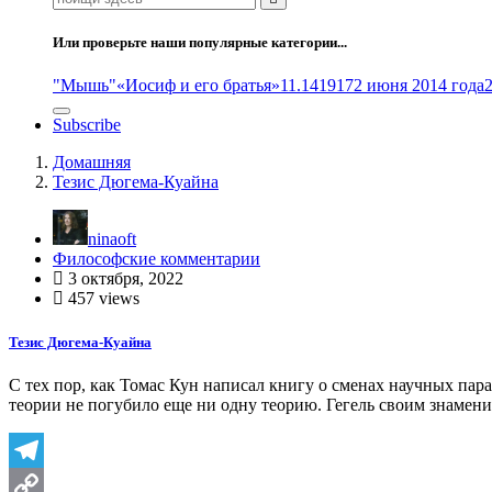
Или проверьте наши популярные категории...
"Мышь"
«Иосиф и его братья»
11.14
1917
2 июня 2014 года
Subscribe
Домашняя
Тезис Дюгема-Куайна
ninaoft
Философские комментарии
3 октября, 2022
457 views
Тезис Дюгема-Куайна
С тех пор, как Томас Кун написал книгу о сменах научных пар
теории не погубило еще ни одну теорию. Гегель своим знаме
Telegram