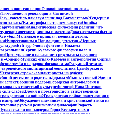
нания в понятии нации
О новой военной поэзии –
а
Тимошенко и революция в Латинской
Mary: коктейль или глумление над Богоматерью?
Гендерная
воспитывать?
Катастрофы не то, чем кажутся
Ошибка
х аргументации
Аналитическая философия религии: что
ее, иерархические причины и материя
Доказательства бытия
Кто убил Маленького принца»: военный летчик
тии
Импрессионизм в Нормандии: детектив «Черные
культура
«Буй-тур блюз»: фэнтези в Нижнем
ниверсальный
Сергий Булгаков: философия пола и
з»
«Преступление и наказание»: результаты научного
 в «Северо-Муйских огнях»
Каббала и антропология Сергия
фские зомби и парадокс физикализма
Разумный эгоизм:
 европейского милитаризма
Геополитика Цымбурского:
Четвертая стража»: милитаристы на рубеже
йший детектив и родители
Дорама «Мышь»: новый Эдип и
ий аспект
Весенний подарок
Городская антропология в
и мораль в советской культуре
Философ Нина Ищенко:
о силе слабых
Время и пространство в стихотворении
: гражданская ли война?
Гражданская война: политизация и
я империя
Обсуждение шаманизма и христианской этики на
Риторика русской религиозной философии
Радость
Луна»: сказки постмодерна
Город Бессмертных и