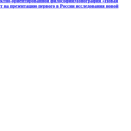
ъектно-ориентированной философии
Монография «Новая
на презентацию первого в России исследования новой