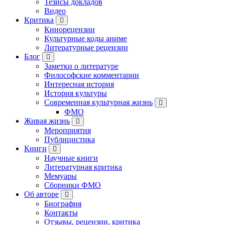
Тезисы докладов
Видео
Критика
Кинорецензии
Культурные коды аниме
Литературные рецензии
Блог
Заметки о литературе
Философские комментарии
Интересная история
История культуры
Современная культурная жизнь
ФМО
Живая жизнь
Мероприятия
Публицистика
Книги
Научные книги
Литературная критика
Мемуары
Сборники ФМО
Об авторе
Биография
Контакты
Отзывы, рецензии, критика