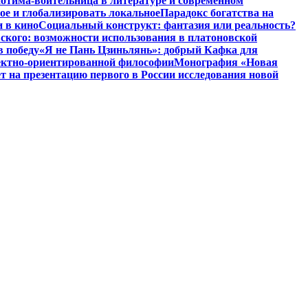
отима-воительница в литературе и современном
ое и глобализировать локальное
Парадокс богатства на
и в кино
Социальный конструкт: фантазия или реальность?
ского: возможности использования в платоновской
в победу
«Я не Пань Цзиньлянь»: добрый Кафка для
ъектно-ориентированной философии
Монография «Новая
на презентацию первого в России исследования новой