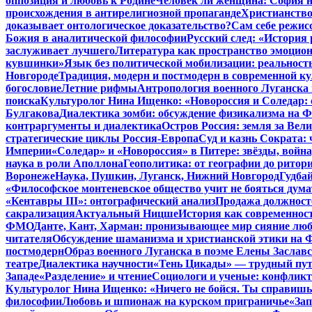
оппозиция и любовь к Родине
Человек ли женщина: София н
происхождения в антирелигиозной пропаганде
Христианство
доказывает онтологическое доказательство?
Сам себе режис
Божия в аналитической философии
Русский след: «История
заслуживает лучшего
Литература как пространство эмоцион
кувшинки»
Язык без политической мобилизации: реальност
Новгороде
Традиция, модерн и постмодерн в современной ку
богословие
Летние рифмы
Антропология военного Луганска 
поиска
Культуролог Нина Ищенко: «Новороссия и Соледар:
Булгакова
Диалектика зомби: обсуждение физикализма на
контраргументы и диалектика
Остров Россия: земля за Ве
стратегические циклы Россия-Европа
Суд и казнь Сократа:
Империи
«Соледар» и «Новороссия» в Питере: звёзды, война
наука в роли Аполлона
Геополитика: от географии до ритор
Воронеже
Наука, Пушкин, Луганск, Нижний Новгород
Гудбай
«Философское монтеневское общество учит не бояться дума
«Кентавры III»: онтографический анализ
Продажа должносте
сакрализация
Актуальный Ницше
История как современнос
ФМО
Данте, Кант, Харман: пронизывающее мир сияние лю
читателя
Обсуждение шаманизма и христианской этики на
постмодерн
Образ военного Луганска в поэме Елены Заславс
театре
Диалектика научности
«Тень Цикады» — трудный путь
Западе
«Разделение» и чтение
Социологи и ученые: конфликт
Культуролог Нина Ищенко: «Ничего не бойся. Ты справишь
философии
Любовь и шпионаж на курском приграничье
«Зап