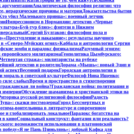
воспитывать?
Катастрофы не то, чем кажутся
Ошибка
х аргументации
Аналитическая философия религии: что
ее, иерархические причины и материя
Доказательства бытия
Кто убил Маленького принца»: военный летчик
тии
Импрессионизм в Нормандии: детектив «Черные
культура
«Буй-тур блюз»: фэнтези в Нижнем
ниверсальный
Сергий Булгаков: философия пола и
з»
«Преступление и наказание»: результаты научного
 в «Северо-Муйских огнях»
Каббала и антропология Сергия
фские зомби и парадокс физикализма
Разумный эгоизм:
 европейского милитаризма
Геополитика Цымбурского:
Четвертая стража»: милитаристы на рубеже
йший детектив и родители
Дорама «Мышь»: новый Эдип и
ий аспект
Весенний подарок
Городская антропология в
и мораль в советской культуре
Философ Нина Ищенко:
о силе слабых
Время и пространство в стихотворении
: гражданская ли война?
Гражданская война: политизация и
я империя
Обсуждение шаманизма и христианской этики на
Риторика русской религиозной философии
Радость
Луна»: сказки постмодерна
Город Бессмертных и
отима-воительница в литературе и современном
ое и глобализировать локальное
Парадокс богатства на
и в кино
Социальный конструкт: фантазия или реальность?
ского: возможности использования в платоновской
в победу
«Я не Пань Цзиньлянь»: добрый Кафка для