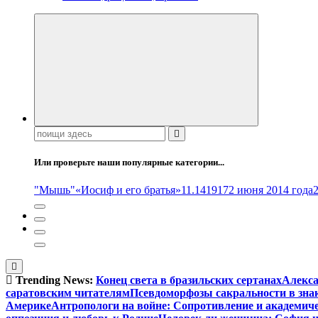
Поиск:
Или проверьте наши популярные категории...
"Мышь"
«Иосиф и его братья»
11.14
1917
2 июня 2014 года
Trending News:
Конец света в бразильских сертанах
Алекса
саратовским читателям
Псевдоморфозы сакральности в зна
Америке
Антропологи на войне: Сопротивление и академич