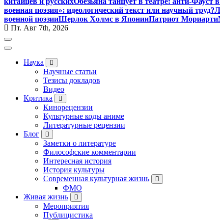
китайцев и русских
Обезьяна танцует в театре: анти-Фауст
военная поэзия»: идеологический текст или научный труд?
Л
военной поэзии
Шерлок Холмс в Японии
Патриот Мориарти
Пт. Авг 7th, 2026
Наука
Научные статьи
Тезисы докладов
Видео
Критика
Кинорецензии
Культурные коды аниме
Литературные рецензии
Блог
Заметки о литературе
Философские комментарии
Интересная история
История культуры
Современная культурная жизнь
ФМО
Живая жизнь
Мероприятия
Публицистика