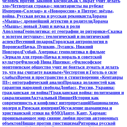
человек против Законов космоса
Как Сократ учит делать
зло
«Четвертая стража»: милитаристы на рубеже
Империи
«Соледар» и «Новороссия» в Питере: звёзды,
война, Русская весна и русская реконкиста
Дорама
«Мышь»: древнейший детектив и родители
Дорама
«Мышь»: новый Эдип и наука в роли
Аполлона
Геополитика: от географии до риторики
«Сказка
о золотом петушке»: теологический и политический
аспект
Весенний подарок
Городская антропология в
Воронеже
Наука, Пушкин, Луганск, Нижний
Новгород
Гудбай, Америка: геополитика в фильме
«Зеркало для героя»
Наука и мораль в советской
культуре
Философ Нина Ищенко: «Философское
монтеневское общество учит не бояться думать и делать
то, что вы считаете важным»
Честертон и Гоголь о силе
слабых
Время и пространство в стихотворении «Кентавры
III»: онтографический анализ
Продажа должностей как
гарантия народной свободы
Донбасс, Россия, Украина:
гражданская ли война?
Гражданская война: политизация и
сакрализация
Актуальный Ницше
История как
современность и конфликт интерпретаций
Национализм,
модерн и Римская империя
Обсуждение шаманизма и
христианской этики на ФМО
Данте, Кант, Харман:
пронизывающее мир сияние любви против автономных
объектов
Ницше против гностицизма
Риторика русской