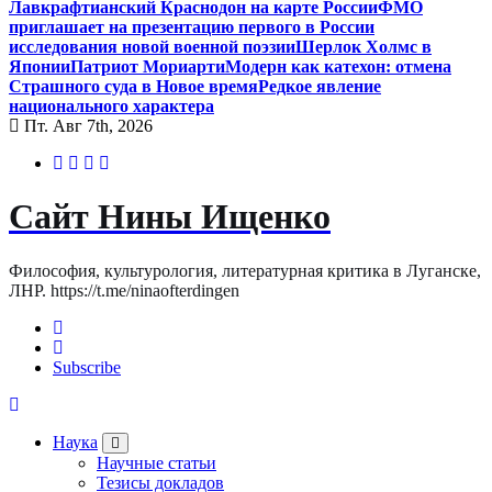
Лавкрафтианский Краснодон на карте России
ФМО
приглашает на презентацию первого в России
исследования новой военной поэзии
Шерлок Холмс в
Японии
Патриот Мориарти
Модерн как катехон: отмена
Страшного суда в Новое время
Редкое явление
национального характера
Пт. Авг 7th, 2026
Сайт Нины Ищенко
Философия, культурология, литературная критика в Луганске,
ЛНР. https://t.me/ninaofterdingen
Subscribe
Наука
Научные статьи
Тезисы докладов