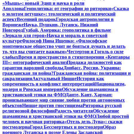
«Мышь»: новый Эдип и наука в роли
Аполлона
Геополитика: от географии до риторики
«Сказка
о золотом петушке»: теологический и политический
аспект
Весенний подарок
Городская антропология в
Воронеже
Наука, Пушкин, Луганск, Нижний
Новгород
Гудбай, Америка: геополитика в фильме
«Зеркало для героя»
Наука и мораль в советской
культуре
Философ Нина Ищенко: «Философское
монтеневское общество учит не бояться думать и делать
то, что вы считаете важным»
Честертон и Гоголь о силе
слабых
Время и пространство в стихотворении «Кентавры
III»: онтографический анализ
Продажа должностей как
гарантия народной свободы
Донбасс, Россия, Украина:
гражданская ли война?
Гражданская война: политизация и
сакрализация
Актуальный Ницше
История как
современность и конфликт интерпретаций
Национализм,
модерн и Римская империя
Обсуждение шаманизма и
христианской этики на ФМО
Данте, Кант, Харман:
пронизывающее мир сияние любви против автономных
объектов
Ницше против гностицизма
Риторика русской
религиозной философии
Радость читателя
Обсуждение
шаманизма и христианской этики на ФМО
Любой простой
человек и научная риторика
«Отель дель Луна»: сказки
постмодерна
Город Бессмертных и постмодерн
Образ
военного Луганска в поэме Елены Заславской