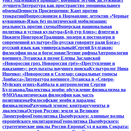
убил Маленького принца»: военный летчик заслуживает
лучшего
Литература как пространство эмоционального
обмена
Ценности Просвещения: Кант против
теократии
Импрессионизм в Нормандии: детектив «Черные
кувшинки»
Язык без политической мобилизации:
реальность против схемы
Имперская национальная
политика и устная культура
«Буй-тур блюз»: фэнтези в
Нижнем Новгороде
Традиция, модерн и постмодерн в
современной культуре
«По-русски говорите ради Бога»:
русский язык как универсальный
Сергий Булгаков:
философия пола и богословие
Летние рифмы
Антропология
военного Луганска в поэме Елены Заславской
«Новороссия гроз. Новороссия грёз»
«Преступление и
наказание»: результаты научного поиска
Культуролог Нина
Ищенко: «Новороссия и Соледар: сакральные топосы
Донбасса»
Литература военного Луганска в «Северо-
Муйских огнях»
Каббала и антропология Сергия
Булгакова
Диалектика зомби: обсуждение физикализма на
ФМО
Аналитическая философия как часть
позитивизма
Философские зомби и парадокс
физикализма
Разумный эгоизм: контраргументы и
диалектика
Остров Россия: земля за Великим
Лимитрофом
Геополитика Цымбурского: длинные волны
европейского милитаризма
Геополитика Цымбурского:
стратегические циклы Россия-Европа
Суд и казнь Сократа: