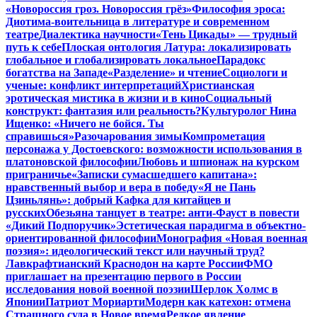
«Новороссия гроз. Новороссия грёз»
Философия эроса:
Диотима-воительница в литературе и современном
театре
Диалектика научности
«Тень Цикады» — трудный
путь к себе
Плоская онтология Латура: локализировать
глобальное и глобализировать локальное
Парадокс
богатства на Западе
«Разделение» и чтение
Социологи и
ученые: конфликт интерпретаций
Христианская
эротическая мистика в жизни и в кино
Социальный
конструкт: фантазия или реальность?
Культуролог Нина
Ищенко: «Ничего не бойся. Ты
справишься»
Разочарования зимы
Компрометация
персонажа у Достоевского: возможности использования в
платоновской философии
Любовь и шпионаж на курском
приграничье
«Записки сумасшедшего капитана»:
нравственный выбор и вера в победу
«Я не Пань
Цзиньлянь»: добрый Кафка для китайцев и
русских
Обезьяна танцует в театре: анти-Фауст в повести
«Дикий Подпоручик»
Эстетическая парадигма в объектно-
ориентированной философии
Монография «Новая военная
поэзия»: идеологический текст или научный труд?
Лавкрафтианский Краснодон на карте России
ФМО
приглашает на презентацию первого в России
исследования новой военной поэзии
Шерлок Холмс в
Японии
Патриот Мориарти
Модерн как катехон: отмена
Страшного суда в Новое время
Редкое явление