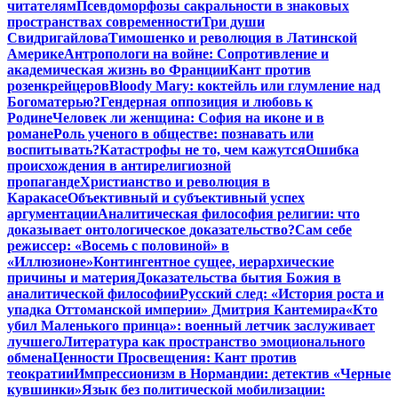
читателям
Псевдоморфозы сакральности в знаковых
пространствах современности
Три души
Свидригайлова
Тимошенко и революция в Латинской
Америке
Антропологи на войне: Сопротивление и
академическая жизнь во Франции
Кант против
розенкрейцеров
Bloody Mary: коктейль или глумление над
Богоматерью?
Гендерная оппозиция и любовь к
Родине
Человек ли женщина: София на иконе и в
романе
Роль ученого в обществе: познавать или
воспитывать?
Катастрофы не то, чем кажутся
Ошибка
происхождения в антирелигиозной
пропаганде
Христианство и революция в
Каракасе
Объективный и субъективный успех
аргументации
Аналитическая философия религии: что
доказывает онтологическое доказательство?
Сам себе
режиссер: «Восемь с половиной» в
«Иллюзионе»
Контингентное сущее, иерархические
причины и материя
Доказательства бытия Божия в
аналитической философии
Русский след: «История роста и
упадка Оттоманской империи» Дмитрия Кантемира
«Кто
убил Маленького принца»: военный летчик заслуживает
лучшего
Литература как пространство эмоционального
обмена
Ценности Просвещения: Кант против
теократии
Импрессионизм в Нормандии: детектив «Черные
кувшинки»
Язык без политической мобилизации: