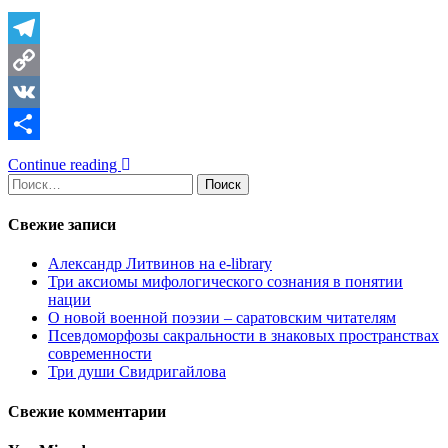
Telegram
Copy
Link
VK
Отправить
Continue reading
Найти:
Свежие записи
Александр Литвинов на e-library
Три аксиомы мифологического сознания в понятии
нации
О новой военной поэзии – саратовским читателям
Псевдоморфозы сакральности в знаковых пространствах
современности
Три души Свидригайлова
Свежие комментарии