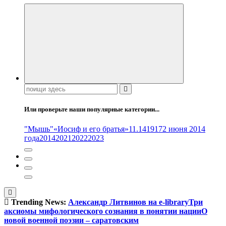
Поиск:
Или проверьте наши популярные категории...
"Мышь"
«Иосиф и его братья»
11.14
1917
2 июня 2014
года
2014
2021
2022
2023
Trending News:
Александр Литвинов на e-library
Три
аксиомы мифологического сознания в понятии нации
О
новой военной поэзии – саратовским