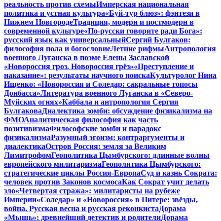
реальность против схемы
Имперская национальная
политика и устная культура
«Буй-тур блюз»: фэнтези в
Нижнем Новгороде
Традиция, модерн и постмодерн в
современной культуре
«По-русски говорите ради Бога»:
русский язык как универсальный
Сергий Булгаков:
философия пола и богословие
Летние рифмы
Антропология
военного Луганска в поэме Елены Заславской
«Новороссия гроз. Новороссия грёз»
«Преступление и
наказание»: результаты научного поиска
Культуролог Нина
Ищенко: «Новороссия и Соледар: сакральные топосы
Донбасса»
Литература военного Луганска в «Северо-
Муйских огнях»
Каббала и антропология Сергия
Булгакова
Диалектика зомби: обсуждение физикализма на
ФМО
Аналитическая философия как часть
позитивизма
Философские зомби и парадокс
физикализма
Разумный эгоизм: контраргументы и
диалектика
Остров Россия: земля за Великим
Лимитрофом
Геополитика Цымбурского: длинные волны
европейского милитаризма
Геополитика Цымбурского:
стратегические циклы Россия-Европа
Суд и казнь Сократа:
человек против Законов космоса
Как Сократ учит делать
зло
«Четвертая стража»: милитаристы на рубеже
Империи
«Соледар» и «Новороссия» в Питере: звёзды,
война, Русская весна и русская реконкиста
Дорама
«Мышь»: древнейший детектив и родители
Дорама