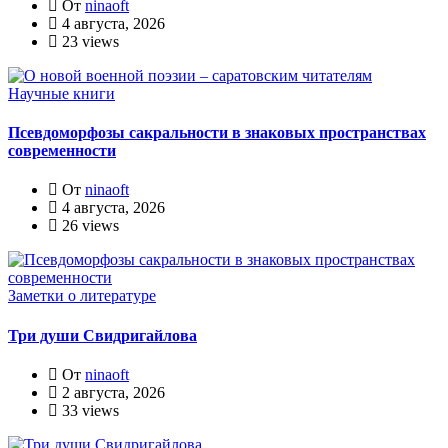
От
ninaoft
4 августа, 2026
23 views
Научные книги
Псевдоморфозы сакральности в знаковых пространствах
современности
От
ninaoft
4 августа, 2026
26 views
Заметки о литературе
Три души Свидригайлова
От
ninaoft
2 августа, 2026
33 views