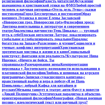
религиозной философии
Радость читателя
Обсуждение
шаманизма и христианской этики на ФМО
Любой простой
человек и научная риторика
«Отель дель Луна»: сказки
постмодерна
Город Бессмертных и постмодерн
Образ
военного Луганска в поэме Елены Заславской
«Новороссия гроз. Новороссия грёз»
Философия эроса:
Диотима-воительница в литературе и современном
театре
Диалектика научности
«Тень Цикады» — трудный
путь к себе
Плоская онтология Латура: локализировать
глобальное и глобализировать локальное
Парадокс
богатства на Западе
«Разделение» и чтение
Социологи и
ученые: конфликт интерпретаций
Христианская
эротическая мистика в жизни и в кино
Социальный
конструкт: фантазия или реальность?
Культуролог Нина
Ищенко: «Ничего не бойся. Ты
справишься»
Разочарования зимы
Компрометация
персонажа у Достоевского: возможности использования в
платоновской философии
Любовь и шпионаж на курском
приграничье
«Записки сумасшедшего капитана»:
нравственный выбор и вера в победу
«Я не Пань
Цзиньлянь»: добрый Кафка для китайцев и
русских
Обезьяна танцует в театре: анти-Фауст в повести
«Дикий Подпоручик»
Эстетическая парадигма в объектно-
ориентированной философии
Монография «Новая военная
поэзия»: идеологический текст или научный труд?