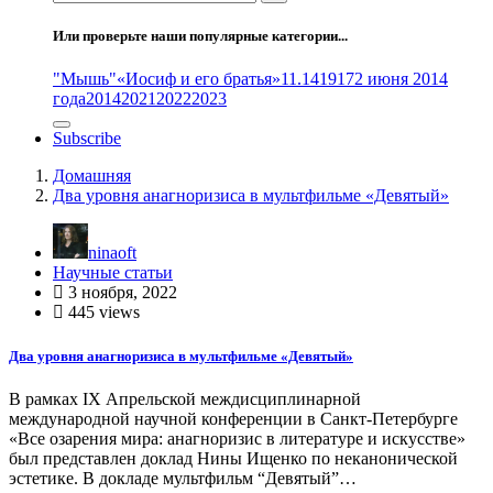
Или проверьте наши популярные категории...
"Мышь"
«Иосиф и его братья»
11.14
1917
2 июня 2014
года
2014
2021
2022
2023
Subscribe
Домашняя
Два уровня анагноризиса в мультфильме «Девятый»
ninaoft
Научные статьи
3 ноября, 2022
445 views
Два уровня анагноризиса в мультфильме «Девятый»
В рамках IX Апрельской междисциплинарной
международной научной конференции в Санкт-Петербурге
«Все озарения мира: анагноризис в литературе и искусстве»
был представлен доклад Нины Ищенко по неканонической
эстетике. В докладе мультфильм “Девятый”…