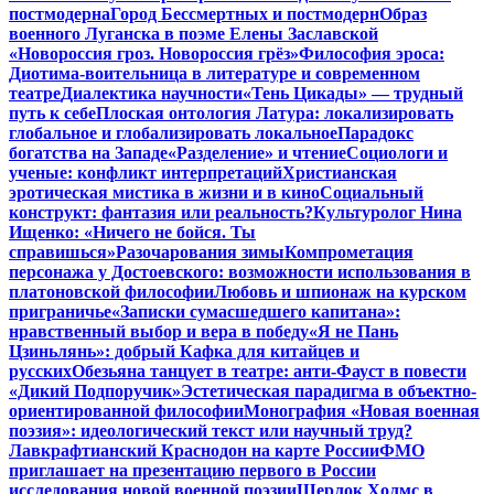
постмодерна
Город Бессмертных и постмодерн
Образ
военного Луганска в поэме Елены Заславской
«Новороссия гроз. Новороссия грёз»
Философия эроса:
Диотима-воительница в литературе и современном
театре
Диалектика научности
«Тень Цикады» — трудный
путь к себе
Плоская онтология Латура: локализировать
глобальное и глобализировать локальное
Парадокс
богатства на Западе
«Разделение» и чтение
Социологи и
ученые: конфликт интерпретаций
Христианская
эротическая мистика в жизни и в кино
Социальный
конструкт: фантазия или реальность?
Культуролог Нина
Ищенко: «Ничего не бойся. Ты
справишься»
Разочарования зимы
Компрометация
персонажа у Достоевского: возможности использования в
платоновской философии
Любовь и шпионаж на курском
приграничье
«Записки сумасшедшего капитана»:
нравственный выбор и вера в победу
«Я не Пань
Цзиньлянь»: добрый Кафка для китайцев и
русских
Обезьяна танцует в театре: анти-Фауст в повести
«Дикий Подпоручик»
Эстетическая парадигма в объектно-
ориентированной философии
Монография «Новая военная
поэзия»: идеологический текст или научный труд?
Лавкрафтианский Краснодон на карте России
ФМО
приглашает на презентацию первого в России
исследования новой военной поэзии
Шерлок Холмс в