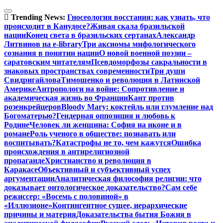
Перейти
к
Trending News:
Гносеология восстания: как узнать, что
содержимому
происходит в Канудосе?
Живая скала бразильской
нации
Конец света в бразильских сертанах
Александр
Литвинов на e-library
Три аксиомы мифологического
сознания в понятии нации
О новой военной поэзии –
саратовским читателям
Псевдоморфозы сакральности в
знаковых пространствах современности
Три души
Свидригайлова
Тимошенко и революция в Латинской
Америке
Антропологи на войне: Сопротивление и
академическая жизнь во Франции
Кант против
розенкрейцеров
Bloody Mary: коктейль или глумление над
Богоматерью?
Гендерная оппозиция и любовь к
Родине
Человек ли женщина: София на иконе и в
романе
Роль ученого в обществе: познавать или
воспитывать?
Катастрофы не то, чем кажутся
Ошибка
происхождения в антирелигиозной
пропаганде
Христианство и революция в
Каракасе
Объективный и субъективный успех
аргументации
Аналитическая философия религии: что
доказывает онтологическое доказательство?
Сам себе
режиссер: «Восемь с половиной» в
«Иллюзионе»
Контингентное сущее, иерархические
причины и материя
Доказательства бытия Божия в