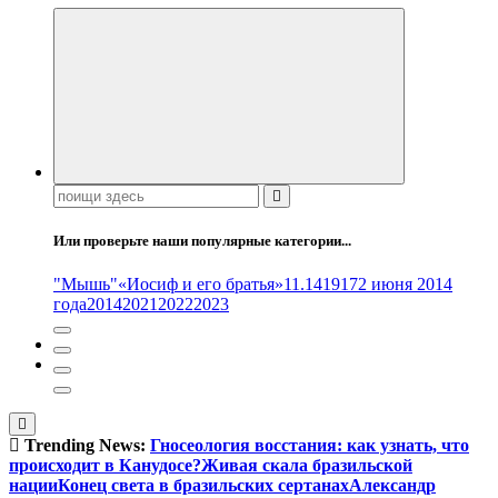
Поиск:
Или проверьте наши популярные категории...
"Мышь"
«Иосиф и его братья»
11.14
1917
2 июня 2014
года
2014
2021
2022
2023
Trending News:
Гносеология восстания: как узнать, что
происходит в Канудосе?
Живая скала бразильской
нации
Конец света в бразильских сертанах
Александр