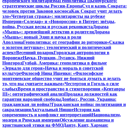
европейского милитаризма
Геополитика Цымбурского:
стратегические циклы Россия-Европа
Суд и казнь Сократа:
человек против Законов космоса
Как Сократ учит делать
зло
«Четвертая стража»: милитаристы на рубеже
Империи
«Соледар» и «Новороссия» в Питере: звёзды,
война, Русская весна и русская реконкиста
Дорама
«Мышь»: древнейший детектив и родители
Дорама
«Мышь»: новый Эдип и наука в роли
Аполлона
Геополитика: от географии до риторики
«Сказка
о золотом петушке»: теологический и политический
аспект
Весенний подарок
Городская антропология в
Воронеже
Наука, Пушкин, Луганск, Нижний
Новгород
Гудбай, Америка: геополитика в фильме
«Зеркало для героя»
Наука и мораль в советской
культуре
Философ Нина Ищенко: «Философское
монтеневское общество учит не бояться думать и делать
то, что вы считаете важным»
Честертон и Гоголь о силе
слабых
Время и пространство в стихотворении «Кентавры
III»: онтографический анализ
Продажа должностей как
гарантия народной свободы
Донбасс, Россия, Украина:
гражданская ли война?
Гражданская война: политизация и
сакрализация
Актуальный Ницше
История как
современность и конфликт интерпретаций
Национализм,
модерн и Римская империя
Обсуждение шаманизма и
христианской этики на ФМО
Данте, Кант, Харман: