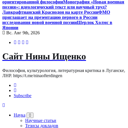
ориентированной философии
Монография «Новая военная
поэзия»: идеологический текст или научный труд?
Лавкрафтианский Краснодон на карте России
ФМО
приглашает на презентацию первого в России
исследования новой военной поэзии
Шерлок Холмс в
Японии
Вс. Авг 9th, 2026
Сайт Нины Ищенко
Философия, культурология, литературная критика в Луганске,
ЛНР. https://t.me/ninaofterdingen
Subscribe
Наука
Научные статьи
Тезисы докладов