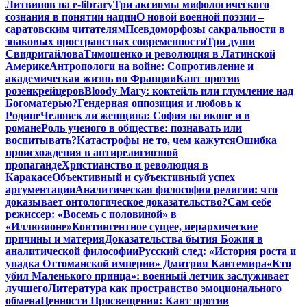
Литвинов на e-library
Три аксиомы мифологического
сознания в понятии нации
О новой военной поэзии –
саратовским читателям
Псевдоморфозы сакральности в
знаковых пространствах современности
Три души
Свидригайлова
Тимошенко и революция в Латинской
Америке
Антропологи на войне: Сопротивление и
академическая жизнь во Франции
Кант против
розенкрейцеров
Bloody Mary: коктейль или глумление над
Богоматерью?
Гендерная оппозиция и любовь к
Родине
Человек ли женщина: София на иконе и в
романе
Роль ученого в обществе: познавать или
воспитывать?
Катастрофы не то, чем кажутся
Ошибка
происхождения в антирелигиозной
пропаганде
Христианство и революция в
Каракасе
Объективный и субъективный успех
аргументации
Аналитическая философия религии: что
доказывает онтологическое доказательство?
Сам себе
режиссер: «Восемь с половиной» в
«Иллюзионе»
Контингентное сущее, иерархические
причины и материя
Доказательства бытия Божия в
аналитической философии
Русский след: «История роста и
упадка Оттоманской империи» Дмитрия Кантемира
«Кто
убил Маленького принца»: военный летчик заслуживает
лучшего
Литература как пространство эмоционального
обмена
Ценности Просвещения: Кант против