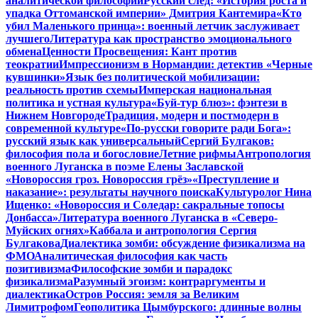
аналитической философии
Русский след: «История роста и
упадка Оттоманской империи» Дмитрия Кантемира
«Кто
убил Маленького принца»: военный летчик заслуживает
лучшего
Литература как пространство эмоционального
обмена
Ценности Просвещения: Кант против
теократии
Импрессионизм в Нормандии: детектив «Черные
кувшинки»
Язык без политической мобилизации:
реальность против схемы
Имперская национальная
политика и устная культура
«Буй-тур блюз»: фэнтези в
Нижнем Новгороде
Традиция, модерн и постмодерн в
современной культуре
«По-русски говорите ради Бога»:
русский язык как универсальный
Сергий Булгаков:
философия пола и богословие
Летние рифмы
Антропология
военного Луганска в поэме Елены Заславской
«Новороссия гроз. Новороссия грёз»
«Преступление и
наказание»: результаты научного поиска
Культуролог Нина
Ищенко: «Новороссия и Соледар: сакральные топосы
Донбасса»
Литература военного Луганска в «Северо-
Муйских огнях»
Каббала и антропология Сергия
Булгакова
Диалектика зомби: обсуждение физикализма на
ФМО
Аналитическая философия как часть
позитивизма
Философские зомби и парадокс
физикализма
Разумный эгоизм: контраргументы и
диалектика
Остров Россия: земля за Великим
Лимитрофом
Геополитика Цымбурского: длинные волны