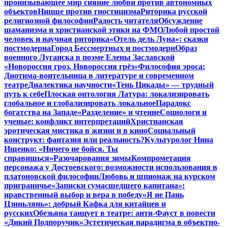
пронизывающее мир сияние любви против автономных
объектов
Ницше против гностицизма
Риторика русской
религиозной философии
Радость читателя
Обсуждение
шаманизма и христианской этики на ФМО
Любой простой
человек и научная риторика
«Отель дель Луна»: сказки
постмодерна
Город Бессмертных и постмодерн
Образ
военного Луганска в поэме Елены Заславской
«Новороссия гроз. Новороссия грёз»
Философия эроса:
Диотима-воительница в литературе и современном
театре
Диалектика научности
«Тень Цикады» — трудный
путь к себе
Плоская онтология Латура: локализировать
глобальное и глобализировать локальное
Парадокс
богатства на Западе
«Разделение» и чтение
Социологи и
ученые: конфликт интерпретаций
Христианская
эротическая мистика в жизни и в кино
Социальный
конструкт: фантазия или реальность?
Культуролог Нина
Ищенко: «Ничего не бойся. Ты
справишься»
Разочарования зимы
Компрометация
персонажа у Достоевского: возможности использования в
платоновской философии
Любовь и шпионаж на курском
приграничье
«Записки сумасшедшего капитана»:
нравственный выбор и вера в победу
«Я не Пань
Цзиньлянь»: добрый Кафка для китайцев и
русских
Обезьяна танцует в театре: анти-Фауст в повести
«Дикий Подпоручик»
Эстетическая парадигма в объектно-