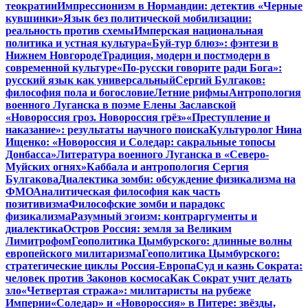
теократии
Импрессионизм в Нормандии: детектив «Черные
кувшинки»
Язык без политической мобилизации:
реальность против схемы
Имперская национальная
политика и устная культура
«Буй-тур блюз»: фэнтези в
Нижнем Новгороде
Традиция, модерн и постмодерн в
современной культуре
«По-русски говорите ради Бога»:
русский язык как универсальный
Сергий Булгаков:
философия пола и богословие
Летние рифмы
Антропология
военного Луганска в поэме Елены Заславской
«Новороссия гроз. Новороссия грёз»
«Преступление и
наказание»: результаты научного поиска
Культуролог Нина
Ищенко: «Новороссия и Соледар: сакральные топосы
Донбасса»
Литература военного Луганска в «Северо-
Муйских огнях»
Каббала и антропология Сергия
Булгакова
Диалектика зомби: обсуждение физикализма на
ФМО
Аналитическая философия как часть
позитивизма
Философские зомби и парадокс
физикализма
Разумный эгоизм: контраргументы и
диалектика
Остров Россия: земля за Великим
Лимитрофом
Геополитика Цымбурского: длинные волны
европейского милитаризма
Геополитика Цымбурского:
стратегические циклы Россия-Европа
Суд и казнь Сократа:
человек против Законов космоса
Как Сократ учит делать
зло
«Четвертая стража»: милитаристы на рубеже
Империи
«Соледар» и «Новороссия» в Питере: звёзды,