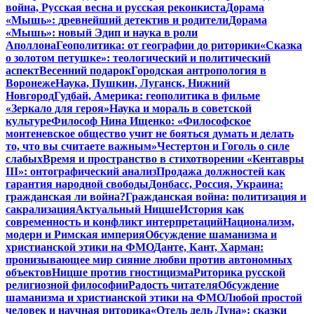
война, Русская весна и русская реконкиста
Дорама
«Мышь»: древнейший детектив и родители
Дорама
«Мышь»: новый Эдип и наука в роли
Аполлона
Геополитика: от географии до риторики
«Сказка
о золотом петушке»: теологический и политический
аспект
Весенний подарок
Городская антропология в
Воронеже
Наука, Пушкин, Луганск, Нижний
Новгород
Гудбай, Америка: геополитика в фильме
«Зеркало для героя»
Наука и мораль в советской
культуре
Философ Нина Ищенко: «Философское
монтеневское общество учит не бояться думать и делать
то, что вы считаете важным»
Честертон и Гоголь о силе
слабых
Время и пространство в стихотворении «Кентавры
III»: онтографический анализ
Продажа должностей как
гарантия народной свободы
Донбасс, Россия, Украина:
гражданская ли война?
Гражданская война: политизация и
сакрализация
Актуальный Ницше
История как
современность и конфликт интерпретаций
Национализм,
модерн и Римская империя
Обсуждение шаманизма и
христианской этики на ФМО
Данте, Кант, Харман:
пронизывающее мир сияние любви против автономных
объектов
Ницше против гностицизма
Риторика русской
религиозной философии
Радость читателя
Обсуждение
шаманизма и христианской этики на ФМО
Любой простой
человек и научная риторика
«Отель дель Луна»: сказки