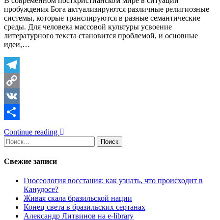
В современном постхристианском мире в ситуации
пробуждения Бога актуализируются различные религиозные
системы, которые транслируются в разные семантические
среды. Для человека массовой культуры усвоение
литературного текста становится проблемой, и основные
идеи,…
Telegram
Copy
Link
VK
Отправить
Continue reading
Найти:
Свежие записи
Гносеология восстания: как узнать, что происходит в
Канудосе?
Живая скала бразильской нации
Конец света в бразильских сертанах
Александр Литвинов на e-library