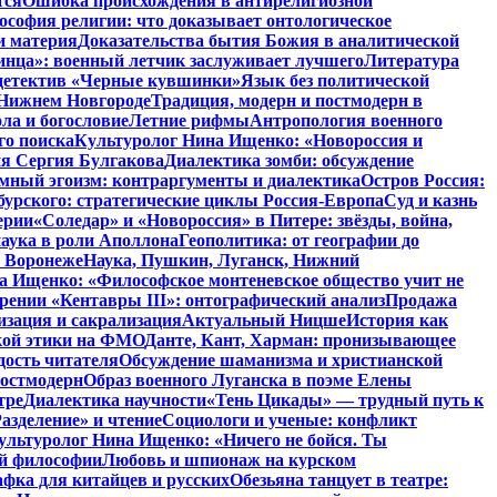
тся
Ошибка происхождения в антирелигиозной
софия религии: что доказывает онтологическое
и материя
Доказательства бытия Божия в аналитической
инца»: военный летчик заслуживает лучшего
Литература
детектив «Черные кувшинки»
Язык без политической
 Нижнем Новгороде
Традиция, модерн и постмодерн в
ла и богословие
Летние рифмы
Антропология военного
го поиска
Культуролог Нина Ищенко: «Новороссия и
ия Сергия Булгакова
Диалектика зомби: обсуждение
мный эгоизм: контраргументы и диалектика
Остров Россия:
урского: стратегические циклы Россия-Европа
Суд и казнь
ерии
«Соледар» и «Новороссия» в Питере: звёзды, война,
аука в роли Аполлона
Геополитика: от географии до
в Воронеже
Наука, Пушкин, Луганск, Нижний
 Ищенко: «Философское монтеневское общество учит не
рении «Кентавры III»: онтографический анализ
Продажа
изация и сакрализация
Актуальный Ницше
История как
кой этики на ФМО
Данте, Кант, Харман: пронизывающее
дость читателя
Обсуждение шаманизма и христианской
постмодерн
Образ военного Луганска в поэме Елены
тре
Диалектика научности
«Тень Цикады» — трудный путь к
азделение» и чтение
Социологи и ученые: конфликт
ультуролог Нина Ищенко: «Ничего не бойся. Ты
ой философии
Любовь и шпионаж на курском
фка для китайцев и русских
Обезьяна танцует в театре: