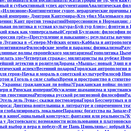
тве: познавать или воспитывать?
Катастрофы не то, чем кажу
ный и субъективный успех аргументации
Аналитическая фило
в «Иллюзионе»
Контингентное сущее, иерархические причины 
нской империи» Дмитрия Кантемира
«Кто убил Маленького пр
ения: Кант против теократии
Импрессионизм в Нормандии: 
ьная политика и устная культура
«Буй-тур блюз»: фэнтези в
ский язык как универсальный
Сергий Булгаков: философия по
россия грёз»
«Преступление и наказание»: результаты научно
о Луганска в «Северо-Муйских огнях»
Каббала и антрополог
позитивизма
Философские зомби и парадокс физикализма
Разу
длинные волны европейского милитаризма
Геополитика Цымб
делать зло
«Четвертая стража»: милитаристы на рубеже Имп
йший детектив и родители
Дорама «Мышь»: новый Эдип и н
итический аспект
Весенний подарок
Городская антропология 
для героя»
Наука и мораль в советской культуре
Философ Нина
ртон и Гоголь о силе слабых
Время и пространство в стихотво
я, Украина: гражданская ли война?
Гражданская война: полит
дерн и Римская империя
Обсуждение шаманизма и христианс
ив гностицизма
Риторика русской религиозной философии
Ра
Отель дель Луна»: сказки постмодерна
Город Бессмертных и 
роса: Диотима-воительница в литературе и современном теа
 и глобализировать локальное
Парадокс богатства на Западе
«Р
и в кино
Социальный конструкт: фантазия или реальность?
К
 у Достоевского: возможности использования в платоновск
ый выбор и вера в победу
«Я не Пань Цзиньлянь»: добрый Ка