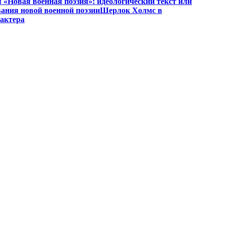
«Новая военная поэзия»: идеологический текст или
ания новой военной поэзии
Шерлок Холмс в
рактера