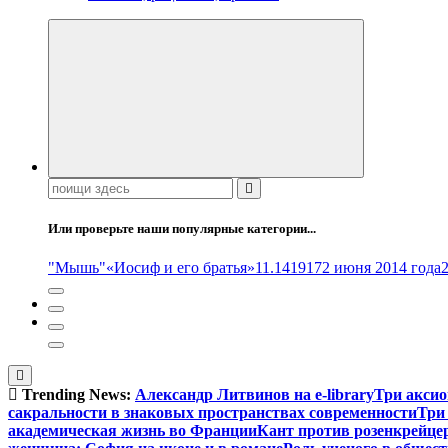
Поиск:
Или проверьте наши популярные категории...
"Мышь"
«Иосиф и его братья»
11.14
1917
2 июня 2014 года
Trending News:
Александр Литвинов на e-library
Три аксио
сакральности в знаковых пространствах современности
Три
академическая жизнь во Франции
Кант против розенкрейце