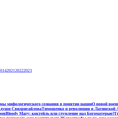
2014
2021
2022
2023
мы мифологического сознания в понятии нации
О новой воен
 души Свидригайлова
Тимошенко и революция в Латинской 
ров
Bloody Mary: коктейль или глумление над Богоматерью?
Г