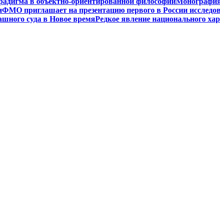
радигма в объектно-ориентированной философии
Монография 
и
ФМО приглашает на презентацию первого в России исследов
ашного суда в Новое время
Редкое явление национального ха