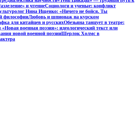
тре
Диалектика научности
«Тень Цикады» — трудный путь к
азделение» и чтение
Социологи и ученые: конфликт
ультуролог Нина Ищенко: «Ничего не бойся. Ты
ой философии
Любовь и шпионаж на курском
фка для китайцев и русских
Обезьяна танцует в театре:
«Новая военная поэзия»: идеологический текст или
ания новой военной поэзии
Шерлок Холмс в
рактера