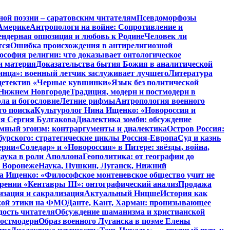
ной поэзии – саратовским читателям
Псевдоморфозы
Америке
Антропологи на войне: Сопротивление и
ендерная оппозиция и любовь к Родине
Человек ли
тся
Ошибка происхождения в антирелигиозной
софия религии: что доказывает онтологическое
и материя
Доказательства бытия Божия в аналитической
инца»: военный летчик заслуживает лучшего
Литература
детектив «Черные кувшинки»
Язык без политической
 Нижнем Новгороде
Традиция, модерн и постмодерн в
ла и богословие
Летние рифмы
Антропология военного
го поиска
Культуролог Нина Ищенко: «Новороссия и
ия Сергия Булгакова
Диалектика зомби: обсуждение
мный эгоизм: контраргументы и диалектика
Остров Россия:
урского: стратегические циклы Россия-Европа
Суд и казнь
ерии
«Соледар» и «Новороссия» в Питере: звёзды, война,
аука в роли Аполлона
Геополитика: от географии до
в Воронеже
Наука, Пушкин, Луганск, Нижний
 Ищенко: «Философское монтеневское общество учит не
рении «Кентавры III»: онтографический анализ
Продажа
изация и сакрализация
Актуальный Ницше
История как
кой этики на ФМО
Данте, Кант, Харман: пронизывающее
дость читателя
Обсуждение шаманизма и христианской
постмодерн
Образ военного Луганска в поэме Елены