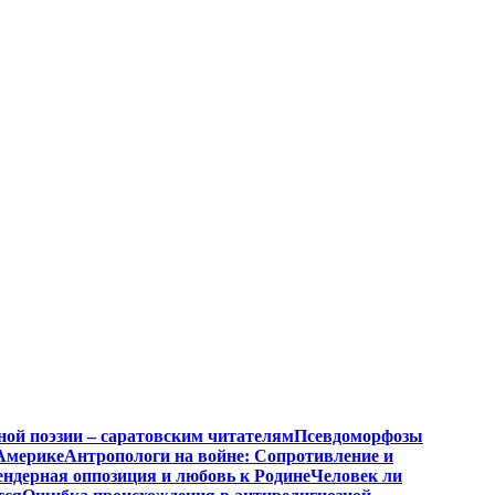
ной поэзии – саратовским читателям
Псевдоморфозы
Америке
Антропологи на войне: Сопротивление и
ендерная оппозиция и любовь к Родине
Человек ли