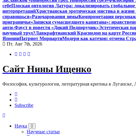
Заславской «Новороссия гроз. Новороссия грёз»
Философия э
себе
Плоская онтология Латура: локализировать глобальное
интерпретаций
Христианская эротическая мистика в жизни 
справишься»
Разочарования зимы
Компрометация персонажа
приграничье
«Записки сумасшедшего капитана»: нравственн
анти-Фауст в повести «Дикий Подпоручик»
Эстетическая па
научный труд?
Лавкрафтианский Краснодон на карте Росси
Японии
Патриот Мориарти
Модерн как катехон: отмена Стр
Пт. Авг 7th, 2026
Сайт Нины Ищенко
Философия, культурология, литературная критика в Луганске, ЛНР
Subscribe
Наука
Научные статьи