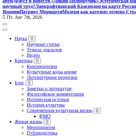
анти-Фауст в повести «Дикий Подпоручик»
Эстетическая па
научный труд?
Лавкрафтианский Краснодон на карте Росси
Японии
Патриот Мориарти
Модерн как катехон: отмена Стр
Пт. Авг 7th, 2026
Наука
Научные статьи
Тезисы докладов
Видео
Критика
Кинорецензии
Культурные коды аниме
Литературные рецензии
Блог
Заметки о литературе
Философские комментарии
Интересная история
История культуры
Современная культурная жизнь
ФМО
Живая жизнь
Мероприятия
Публицистика