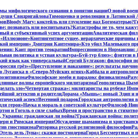
мы мифологического сознания в понятии нации
О новой воен
 души Свидригайлова
Тимошенко и революция в Латинской 
ров
Bloody Mary: коктейль или глумление над Богоматерью?
Г
тве: познавать или воспитывать?
Катастрофы не то, чем кажу
ный и субъективный успех аргументации
Аналитическая фило
в «Иллюзионе»
Контингентное сущее, иерархические причины 
нской империи» Дмитрия Кантемира
«Кто убил Маленького пр
ения: Кант против теократии
Импрессионизм в Нормандии: 
ьная политика и устная культура
«Буй-тур блюз»: фэнтези в
ский язык как универсальный
Сергий Булгаков: философия по
россия грёз»
«Преступление и наказание»: результаты научно
о Луганска в «Северо-Муйских огнях»
Каббала и антрополог
позитивизма
Философские зомби и парадокс физикализма
Разу
длинные волны европейского милитаризма
Геополитика Цымб
делать зло
«Четвертая стража»: милитаристы на рубеже Имп
йший детектив и родители
Дорама «Мышь»: новый Эдип и н
итический аспект
Весенний подарок
Городская антропология 
для героя»
Наука и мораль в советской культуре
Философ Нина
ртон и Гоголь о силе слабых
Время и пространство в стихотво
я, Украина: гражданская ли война?
Гражданская война: полит
дерн и Римская империя
Обсуждение шаманизма и христианс
ив гностицизма
Риторика русской религиозной философии
Ра
Отель дель Луна»: сказки постмодерна
Город Бессмертных и 