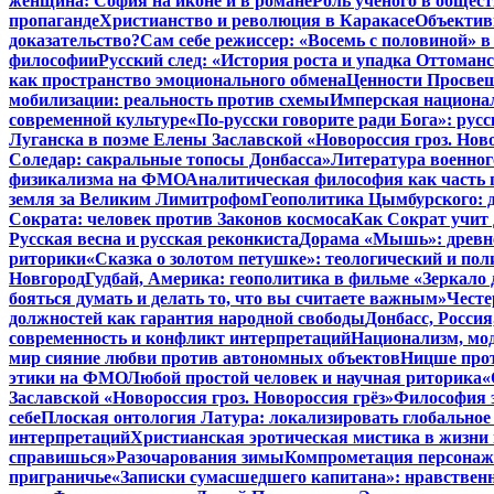
женщина: София на иконе и в романе
Роль ученого в общес
пропаганде
Христианство и революция в Каракасе
Объектив
доказательство?
Сам себе режиссер: «Восемь с половиной» 
философии
Русский след: «История роста и упадка Оттома
как пространство эмоционального обмена
Ценности Просвещ
мобилизации: реальность против схемы
Имперская национал
современной культуре
«По-русски говорите ради Бога»: рус
Луганска в поэме Елены Заславской «Новороссия гроз. Ново
Соледар: сакральные топосы Донбасса»
Литература военног
физикализма на ФМО
Аналитическая философия как часть 
земля за Великим Лимитрофом
Геополитика Цымбурского: 
Сократа: человек против Законов космоса
Как Сократ учит 
Русская весна и русская реконкиста
Дорама «Мышь»: древне
риторики
«Сказка о золотом петушке»: теологический и пол
Новгород
Гудбай, Америка: геополитика в фильме «Зеркало 
бояться думать и делать то, что вы считаете важным»
Честе
должностей как гарантия народной свободы
Донбасс, Росси
современность и конфликт интерпретаций
Национализм, мо
мир сияние любви против автономных объектов
Ницше прот
этики на ФМО
Любой простой человек и научная риторика
«
Заславской «Новороссия гроз. Новороссия грёз»
Философия э
себе
Плоская онтология Латура: локализировать глобальное
интерпретаций
Христианская эротическая мистика в жизни 
справишься»
Разочарования зимы
Компрометация персонажа
приграничье
«Записки сумасшедшего капитана»: нравственн