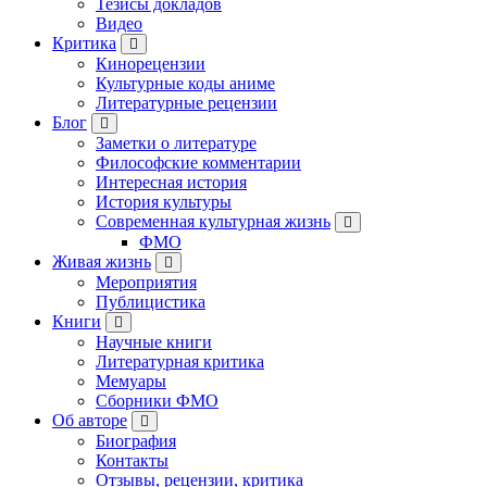
Тезисы докладов
Видео
Критика
Кинорецензии
Культурные коды аниме
Литературные рецензии
Блог
Заметки о литературе
Философские комментарии
Интересная история
История культуры
Современная культурная жизнь
ФМО
Живая жизнь
Мероприятия
Публицистика
Книги
Научные книги
Литературная критика
Мемуары
Сборники ФМО
Об авторе
Биография
Контакты
Отзывы, рецензии, критика