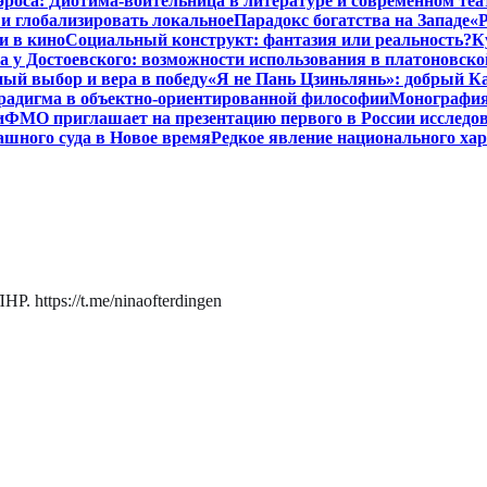
роса: Диотима-воительница в литературе и современном теа
 и глобализировать локальное
Парадокс богатства на Западе
«Р
и в кино
Социальный конструкт: фантазия или реальность?
К
 у Достоевского: возможности использования в платоновск
ый выбор и вера в победу
«Я не Пань Цзиньлянь»: добрый Ка
радигма в объектно-ориентированной философии
Монография 
и
ФМО приглашает на презентацию первого в России исследов
ашного суда в Новое время
Редкое явление национального ха
. https://t.me/ninaofterdingen