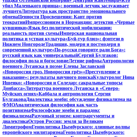
упадка Оттоманской империи» Дмитрия Кантемира
«Кто
убил Маленького принца»: военный летчик заслуживает
лучшего
Литература как пространство эмоционального
обмена
Ценности Просвещения: Кант против
теократии
Импрессионизм в Нормандии: детектив «Черные
кувшинки»
Язык без политической мобилизации:
реальность против схемы
Имперская национальная
политика и устная культура
«Буй-тур блюз»: фэнтези в
Нижнем Новгороде
Традиция, модерн и постмодерн в
современной культуре
«По-русски говорите ради Бога»:
русский язык как универсальный
Сергий Булгаков:
философия пола и богословие
Летние рифмы
Антропология
военного Луганска в поэме Елены Заславской
«Новороссия гроз. Новороссия грёз»
«Преступление и
наказание»: результаты научного поиска
Культуролог Нина
Ищенко: «Новороссия и Соледар: сакральные топосы
Донбасса»
Литература военного Луганска в «Северо-
Муйских огнях»
Каббала и антропология Сергия
Булгакова
Диалектика зомби: обсуждение физикализма на
ФМО
Аналитическая философия как часть
позитивизма
Философские зомби и парадокс
физикализма
Разумный эгоизм: контраргументы и
диалектика
Остров Россия: земля за Великим
Лимитрофом
Геополитика Цымбурского: длинные волны
европейского милитаризма
Геополитика Цымбурского: