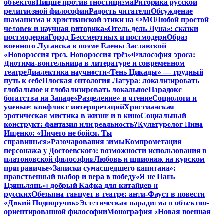
объектов
Ницше против гностицизма
Риторика русской
религиозной философии
Радость читателя
Обсуждение
шаманизма и христианской этики на ФМО
Любой простой
человек и научная риторика
«Отель дель Луна»: сказки
постмодерна
Город Бессмертных и постмодерн
Образ
военного Луганска в поэме Елены Заславской
«Новороссия гроз. Новороссия грёз»
Философия эроса:
Диотима-воительница в литературе и современном
театре
Диалектика научности
«Тень Цикады» — трудный
путь к себе
Плоская онтология Латура: локализировать
глобальное и глобализировать локальное
Парадокс
богатства на Западе
«Разделение» и чтение
Социологи и
ученые: конфликт интерпретаций
Христианская
эротическая мистика в жизни и в кино
Социальный
конструкт: фантазия или реальность?
Культуролог Нина
Ищенко: «Ничего не бойся. Ты
справишься»
Разочарования зимы
Компрометация
персонажа у Достоевского: возможности использования в
платоновской философии
Любовь и шпионаж на курском
приграничье
«Записки сумасшедшего капитана»:
нравственный выбор и вера в победу
«Я не Пань
Цзиньлянь»: добрый Кафка для китайцев и
русских
Обезьяна танцует в театре: анти-Фауст в повести
«Дикий Подпоручик»
Эстетическая парадигма в объектно-
ориентированной философии
Монография «Новая военная