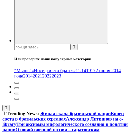
Поиск:
Или проверьте наши популярные категории...
"Мышь"
«Иосиф и его братья»
11.14
1917
2 июня 2014
года
2014
2021
2022
2023
Trending News:
Живая скала бразильской нации
Конец
света в бразильских сертанах
Александр Литвинов на e-
library
Три аксиомы мифологического сознания в понятии
нации
О новой военной поэзии – саратовским