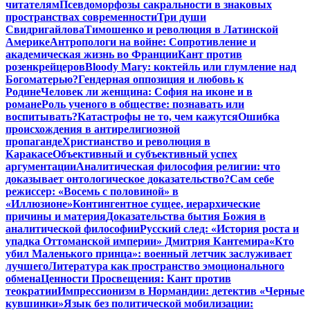
читателям
Псевдоморфозы сакральности в знаковых
пространствах современности
Три души
Свидригайлова
Тимошенко и революция в Латинской
Америке
Антропологи на войне: Сопротивление и
академическая жизнь во Франции
Кант против
розенкрейцеров
Bloody Mary: коктейль или глумление над
Богоматерью?
Гендерная оппозиция и любовь к
Родине
Человек ли женщина: София на иконе и в
романе
Роль ученого в обществе: познавать или
воспитывать?
Катастрофы не то, чем кажутся
Ошибка
происхождения в антирелигиозной
пропаганде
Христианство и революция в
Каракасе
Объективный и субъективный успех
аргументации
Аналитическая философия религии: что
доказывает онтологическое доказательство?
Сам себе
режиссер: «Восемь с половиной» в
«Иллюзионе»
Контингентное сущее, иерархические
причины и материя
Доказательства бытия Божия в
аналитической философии
Русский след: «История роста и
упадка Оттоманской империи» Дмитрия Кантемира
«Кто
убил Маленького принца»: военный летчик заслуживает
лучшего
Литература как пространство эмоционального
обмена
Ценности Просвещения: Кант против
теократии
Импрессионизм в Нормандии: детектив «Черные
кувшинки»
Язык без политической мобилизации: