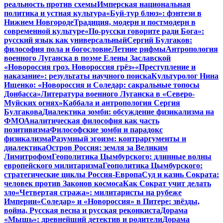
реальность против схемы
Имперская национальная
политика и устная культура
«Буй-тур блюз»: фэнтези в
Нижнем Новгороде
Традиция, модерн и постмодерн в
современной культуре
«По-русски говорите ради Бога»:
русский язык как универсальный
Сергий Булгаков:
философия пола и богословие
Летние рифмы
Антропология
военного Луганска в поэме Елены Заславской
«Новороссия гроз. Новороссия грёз»
«Преступление и
наказание»: результаты научного поиска
Культуролог Нина
Ищенко: «Новороссия и Соледар: сакральные топосы
Донбасса»
Литература военного Луганска в «Северо-
Муйских огнях»
Каббала и антропология Сергия
Булгакова
Диалектика зомби: обсуждение физикализма на
ФМО
Аналитическая философия как часть
позитивизма
Философские зомби и парадокс
физикализма
Разумный эгоизм: контраргументы и
диалектика
Остров Россия: земля за Великим
Лимитрофом
Геополитика Цымбурского: длинные волны
европейского милитаризма
Геополитика Цымбурского:
стратегические циклы Россия-Европа
Суд и казнь Сократа:
человек против Законов космоса
Как Сократ учит делать
зло
«Четвертая стража»: милитаристы на рубеже
Империи
«Соледар» и «Новороссия» в Питере: звёзды,
война, Русская весна и русская реконкиста
Дорама
«Мышь»: древнейший детектив и родители
Дорама