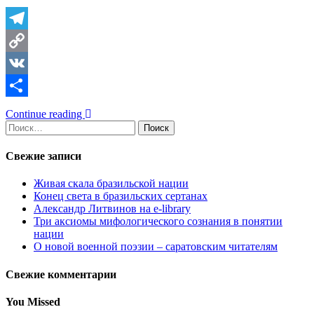
Telegram
Copy
Link
VK
Отправить
Continue reading
Найти:
Свежие записи
Живая скала бразильской нации
Конец света в бразильских сертанах
Александр Литвинов на e-library
Три аксиомы мифологического сознания в понятии
нации
О новой военной поэзии – саратовским читателям
Свежие комментарии
You Missed