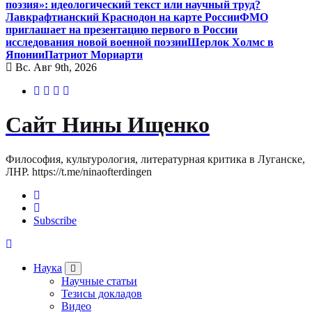
поэзия»: идеологический текст или научный труд?
Лавкрафтианский Краснодон на карте России
ФМО
приглашает на презентацию первого в России
исследования новой военной поэзии
Шерлок Холмс в
Японии
Патриот Мориарти
Вс. Авг 9th, 2026
Сайт Нины Ищенко
Философия, культурология, литературная критика в Луганске,
ЛНР. https://t.me/ninaofterdingen
Subscribe
Наука
Научные статьи
Тезисы докладов
Видео