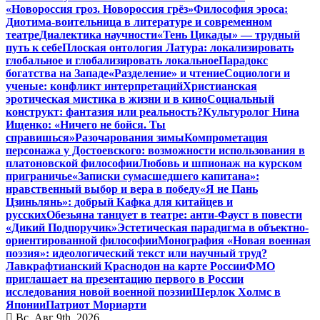
«Новороссия гроз. Новороссия грёз»
Философия эроса:
Диотима-воительница в литературе и современном
театре
Диалектика научности
«Тень Цикады» — трудный
путь к себе
Плоская онтология Латура: локализировать
глобальное и глобализировать локальное
Парадокс
богатства на Западе
«Разделение» и чтение
Социологи и
ученые: конфликт интерпретаций
Христианская
эротическая мистика в жизни и в кино
Социальный
конструкт: фантазия или реальность?
Культуролог Нина
Ищенко: «Ничего не бойся. Ты
справишься»
Разочарования зимы
Компрометация
персонажа у Достоевского: возможности использования в
платоновской философии
Любовь и шпионаж на курском
приграничье
«Записки сумасшедшего капитана»:
нравственный выбор и вера в победу
«Я не Пань
Цзиньлянь»: добрый Кафка для китайцев и
русских
Обезьяна танцует в театре: анти-Фауст в повести
«Дикий Подпоручик»
Эстетическая парадигма в объектно-
ориентированной философии
Монография «Новая военная
поэзия»: идеологический текст или научный труд?
Лавкрафтианский Краснодон на карте России
ФМО
приглашает на презентацию первого в России
исследования новой военной поэзии
Шерлок Холмс в
Японии
Патриот Мориарти
Вс. Авг 9th, 2026