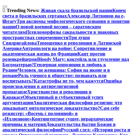
Перейти
к
Trending News:
Живая скала бразильской нации
Конец
содержимому
света в бразильских сертанах
Александр Литвинов на e-
library
Три аксиомы мифологического сознания в понятии
нации
О новой военной поэзии – саратовским
читателям
Псевдоморфозы сакральности в знаковых
пространствах современности
Три души
Свидригайлова
Тимошенко и революция в Латинской
Америке
Антропологи на войне: Сопротивление и
академическая жизнь во Франции
Кант против
розенкрейцеров
Bloody Mary: коктейль или глумление над
Богоматерью?
Гендерная оппозиция и любовь к
Родине
Человек ли женщина: София на иконе и в
романе
Роль ученого в обществе: познавать или
воспитывать?
Катастрофы не то, чем кажутся
Ошибка
происхождения в антирелигиозной
пропаганде
Христианство и революция в
Каракасе
Объективный и субъективный успех
аргументации
Аналитическая философия религии: что
доказывает онтологическое доказательство?
Сам себе
режиссер: «Восемь с половиной» в
«Иллюзионе»
Контингентное сущее, иерархические
причины и материя
Доказательства бытия Божия в
аналитической философии
Русский след: «История роста и