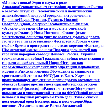
«Мышь»: новый Эдип и наука в роли
Аполлона
Геополитика: от географии до риторики
«Сказка
о золотом петушке»: теологический и политический
аспект
Весенний подарок
Городская антропология в
Воронеже
Наука, Пушкин, Луганск, Нижний
Новгород
Гудбай, Америка: геополитика в фильме
«Зеркало для героя»
Наука и мораль в советской
культуре
Философ Нина Ищенко: «Философское
монтеневское общество учит не бояться думать и делать
то, что вы считаете важным»
Честертон и Гоголь о силе
слабых
Время и пространство в стихотворении «Кентавры
III»: онтографический анализ
Продажа должностей как
гарантия народной свободы
Донбасс, Россия, Украина:
гражданская ли война?
Гражданская война: политизация и
сакрализация
Актуальный Ницше
История как
современность и конфликт интерпретаций
Национализм,
модерн и Римская империя
Обсуждение шаманизма и
христианской этики на ФМО
Данте, Кант, Харман:
пронизывающее мир сияние любви против автономных
объектов
Ницше против гностицизма
Риторика русской
религиозной философии
Радость читателя
Обсуждение
шаманизма и христианской этики на ФМО
Любой простой
человек и научная риторика
«Отель дель Луна»: сказки
постмодерна
Город Бессмертных и постмодерн
Образ
военного Луганска в поэме Елены Заславской