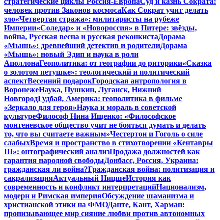
стратегические циклы Россия-Европа
Суд и казнь Сократа:
человек против Законов космоса
Как Сократ учит делать
зло
«Четвертая стража»: милитаристы на рубеже
Империи
«Соледар» и «Новороссия» в Питере: звёзды,
война, Русская весна и русская реконкиста
Дорама
«Мышь»: древнейший детектив и родители
Дорама
«Мышь»: новый Эдип и наука в роли
Аполлона
Геополитика: от географии до риторики
«Сказка
о золотом петушке»: теологический и политический
аспект
Весенний подарок
Городская антропология в
Воронеже
Наука, Пушкин, Луганск, Нижний
Новгород
Гудбай, Америка: геополитика в фильме
«Зеркало для героя»
Наука и мораль в советской
культуре
Философ Нина Ищенко: «Философское
монтеневское общество учит не бояться думать и делать
то, что вы считаете важным»
Честертон и Гоголь о силе
слабых
Время и пространство в стихотворении «Кентавры
III»: онтографический анализ
Продажа должностей как
гарантия народной свободы
Донбасс, Россия, Украина:
гражданская ли война?
Гражданская война: политизация и
сакрализация
Актуальный Ницше
История как
современность и конфликт интерпретаций
Национализм,
модерн и Римская империя
Обсуждение шаманизма и
христианской этики на ФМО
Данте, Кант, Харман:
пронизывающее мир сияние любви против автономных