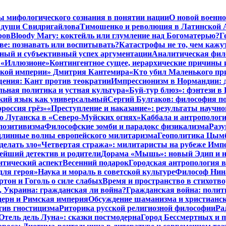
ы мифологического сознания в понятии нации
О новой военно
 души Свидригайлова
Тимошенко и революция в Латинской 
ров
Bloody Mary: коктейль или глумление над Богоматерью?
Г
тве: познавать или воспитывать?
Катастрофы не то, чем кажу
ный и субъективный успех аргументации
Аналитическая фило
в «Иллюзионе»
Контингентное сущее, иерархические причины 
нской империи» Дмитрия Кантемира
«Кто убил Маленького пр
ения: Кант против теократии
Импрессионизм в Нормандии: 
ьная политика и устная культура
«Буй-тур блюз»: фэнтези в
ский язык как универсальный
Сергий Булгаков: философия по
россия грёз»
«Преступление и наказание»: результаты научно
о Луганска в «Северо-Муйских огнях»
Каббала и антрополог
позитивизма
Философские зомби и парадокс физикализма
Разу
длинные волны европейского милитаризма
Геополитика Цымб
делать зло
«Четвертая стража»: милитаристы на рубеже Имп
йший детектив и родители
Дорама «Мышь»: новый Эдип и н
итический аспект
Весенний подарок
Городская антропология 
для героя»
Наука и мораль в советской культуре
Философ Нина
ртон и Гоголь о силе слабых
Время и пространство в стихотво
я, Украина: гражданская ли война?
Гражданская война: полит
дерн и Римская империя
Обсуждение шаманизма и христианс
ив гностицизма
Риторика русской религиозной философии
Ра
Отель дель Луна»: сказки постмодерна
Город Бессмертных и 