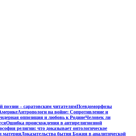
й поэзии – саратовским читателям
Псевдоморфозы
Америке
Антропологи на войне: Сопротивление и
ендерная оппозиция и любовь к Родине
Человек ли
тся
Ошибка происхождения в антирелигиозной
софия религии: что доказывает онтологическое
и материя
Доказательства бытия Божия в аналитической