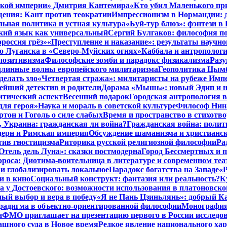
нской империи» Дмитрия Кантемира
«Кто убил Маленького пр
ения: Кант против теократии
Импрессионизм в Нормандии: 
ьная политика и устная культура
«Буй-тур блюз»: фэнтези в
ский язык как универсальный
Сергий Булгаков: философия по
россия грёз»
«Преступление и наказание»: результаты научно
о Луганска в «Северо-Муйских огнях»
Каббала и антрополог
позитивизма
Философские зомби и парадокс физикализма
Разу
длинные волны европейского милитаризма
Геополитика Цымб
делать зло
«Четвертая стража»: милитаристы на рубеже Имп
йший детектив и родители
Дорама «Мышь»: новый Эдип и н
итический аспект
Весенний подарок
Городская антропология 
для героя»
Наука и мораль в советской культуре
Философ Нина
ртон и Гоголь о силе слабых
Время и пространство в стихотво
я, Украина: гражданская ли война?
Гражданская война: полит
дерн и Римская империя
Обсуждение шаманизма и христианс
ив гностицизма
Риторика русской религиозной философии
Ра
Отель дель Луна»: сказки постмодерна
Город Бессмертных и 
роса: Диотима-воительница в литературе и современном теа
 и глобализировать локальное
Парадокс богатства на Западе
«Р
и в кино
Социальный конструкт: фантазия или реальность?
К
 у Достоевского: возможности использования в платоновск
ый выбор и вера в победу
«Я не Пань Цзиньлянь»: добрый Ка
радигма в объектно-ориентированной философии
Монография 
и
ФМО приглашает на презентацию первого в России исследов
ашного суда в Новое время
Редкое явление национального ха