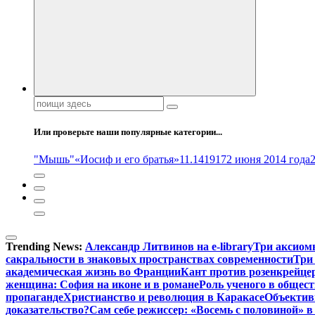
Поиск:
Или проверьте наши популярные категории...
"Мышь"
«Иосиф и его братья»
11.14
1917
2 июня 2014 года
Trending News:
Александр Литвинов на e-library
Три аксиом
сакральности в знаковых пространствах современности
Три
академическая жизнь во Франции
Кант против розенкрейце
женщина: София на иконе и в романе
Роль ученого в общес
пропаганде
Христианство и революция в Каракасе
Объектив
доказательство?
Сам себе режиссер: «Восемь с половиной» 