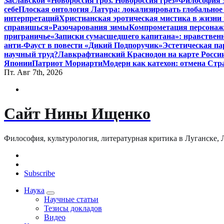
Заславской «Новороссия гроз. Новороссия грёз»
Философия э
себе
Плоская онтология Латура: локализировать глобальное
интерпретаций
Христианская эротическая мистика в жизни 
справишься»
Разочарования зимы
Компрометация персонажа
приграничье
«Записки сумасшедшего капитана»: нравственн
анти-Фауст в повести «Дикий Подпоручик»
Эстетическая па
научный труд?
Лавкрафтианский Краснодон на карте Росси
Японии
Патриот Мориарти
Модерн как катехон: отмена Стр
Пт. Авг 7th, 2026
Сайт Нины Ищенко
Философия, культурология, литературная критика в Луганске, ЛНР
Subscribe
Наука
Научные статьи
Тезисы докладов
Видео