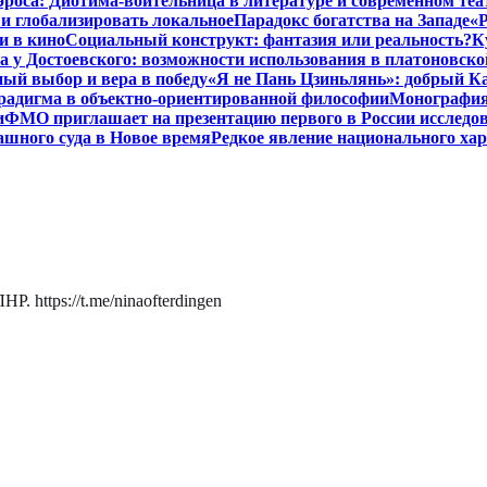
роса: Диотима-воительница в литературе и современном теа
 и глобализировать локальное
Парадокс богатства на Западе
«Р
и в кино
Социальный конструкт: фантазия или реальность?
К
 у Достоевского: возможности использования в платоновск
ый выбор и вера в победу
«Я не Пань Цзиньлянь»: добрый Ка
радигма в объектно-ориентированной философии
Монография 
и
ФМО приглашает на презентацию первого в России исследов
ашного суда в Новое время
Редкое явление национального ха
. https://t.me/ninaofterdingen