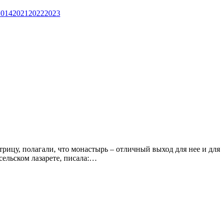
2014
2021
2022
2023
рицу, полагали, что монастырь – отличный выход для нее и для
сельском лазарете, писала:…