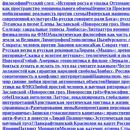
философии
Русский след: «История роста и упадка Оттома
как пространство эмоционального обмена
Ценности Просвещ
мобилизации: реальность против схемы
Имперская национал
современной культуре
«По-русски говорите ради Бога»: рус
Луганска в поэме Елены Заславской «Новороссия гроз. Ново
Соледар: сакральные топосы Донбасса»
Литература военног
физикализма на ФМО
Аналитическая философия как часть 
земля за Великим Лимитрофом
Геополитика Цымбурского: 
Сократа: человек против Законов космоса
Как Сократ учит 
Русская весна и русская реконкиста
Дорама «Мышь»: древне
риторики
«Сказка о золотом петушке»: теологический и пол
Новгород
Гудбай, Америка: геополитика в фильме «Зеркало 
бояться думать и делать то, что вы считаете важным»
Честе
должностей как гарантия народной свободы
Донбасс, Росси
современность и конфликт интерпретаций
Национализм, мо
мир сияние любви против автономных объектов
Ницше прот
этики на ФМО
Любой простой человек и научная риторика
«
Заславской «Новороссия гроз. Новороссия грёз»
Философия э
себе
Плоская онтология Латура: локализировать глобальное
интерпретаций
Христианская эротическая мистика в жизни 
справишься»
Разочарования зимы
Компрометация персонажа
приграничье
«Записки сумасшедшего капитана»: нравственн
анти-Фауст в повести «Дикий Подпоручик»
Эстетическая па
научный труд?
Лавкрафтианский Краснодон на карте Росси
Японии
Патриот Мориарти
Модерн как катехон: отмена Стр