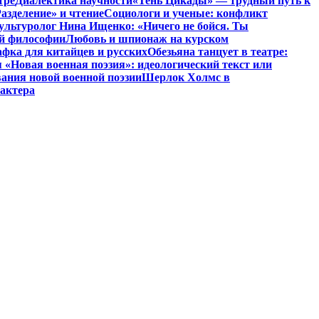
тре
Диалектика научности
«Тень Цикады» — трудный путь к
азделение» и чтение
Социологи и ученые: конфликт
ультуролог Нина Ищенко: «Ничего не бойся. Ты
ой философии
Любовь и шпионаж на курском
фка для китайцев и русских
Обезьяна танцует в театре:
«Новая военная поэзия»: идеологический текст или
ания новой военной поэзии
Шерлок Холмс в
рактера