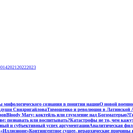
2014
2021
2022
2023
ы мифологического сознания в понятии нации
О новой военно
 души Свидригайлова
Тимошенко и революция в Латинской 
ров
Bloody Mary: коктейль или глумление над Богоматерью?
Г
тве: познавать или воспитывать?
Катастрофы не то, чем кажу
ный и субъективный успех аргументации
Аналитическая фило
в «Иллюзионе»
Контингентное сущее, иерархические причины 