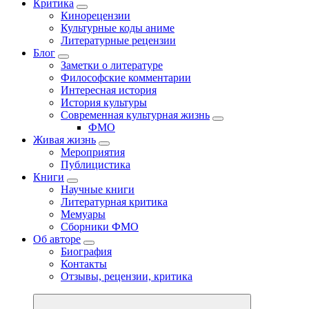
Критика
Кинорецензии
Культурные коды аниме
Литературные рецензии
Блог
Заметки о литературе
Философские комментарии
Интересная история
История культуры
Современная культурная жизнь
ФМО
Живая жизнь
Мероприятия
Публицистика
Книги
Научные книги
Литературная критика
Мемуары
Сборники ФМО
Об авторе
Биография
Контакты
Отзывы, рецензии, критика