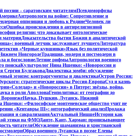
й поэзии – саратовским читателям
Псевдоморфозы
Америке
Антропологи на войне: Сопротивление и
ендерная оппозиция и любовь к Родине
Человек ли
тся
Ошибка происхождения в антирелигиозной
софия религии: что доказывает онтологическое
и материя
Доказательства бытия Божия в аналитической
инца»: военный летчик заслуживает лучшего
Литература
детектив «Черные кувшинки»
Язык без политической
 Нижнем Новгороде
Традиция, модерн и постмодерн в
ла и богословие
Летние рифмы
Антропология военного
го поиска
Культуролог Нина Ищенко: «Новороссия и
ия Сергия Булгакова
Диалектика зомби: обсуждение
мный эгоизм: контраргументы и диалектика
Остров Россия:
урского: стратегические циклы Россия-Европа
Суд и казнь
ерии
«Соледар» и «Новороссия» в Питере: звёзды, война,
аука в роли Аполлона
Геополитика: от географии до
в Воронеже
Наука, Пушкин, Луганск, Нижний
 Ищенко: «Философское монтеневское общество учит не
рении «Кентавры III»: онтографический анализ
Продажа
изация и сакрализация
Актуальный Ницше
История как
кой этики на ФМО
Данте, Кант, Харман: пронизывающее
дость читателя
Обсуждение шаманизма и христианской
постмодерн
Образ военного Луганска в поэме Елены