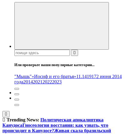
Поиск:
Или проверьте наши популярные категории...
"Мышь"
«Иосиф и его братья»
11.14
1917
2 июня 2014
года
2014
2021
2022
2023
Trending News:
Политическая апокалиптика
Канудоса
Гносеология восстания: как узнать, что
происходит в Канудосе?
Живая скала бразильской