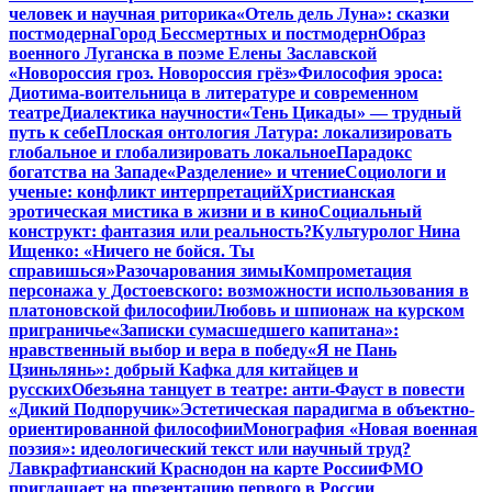
человек и научная риторика
«Отель дель Луна»: сказки
постмодерна
Город Бессмертных и постмодерн
Образ
военного Луганска в поэме Елены Заславской
«Новороссия гроз. Новороссия грёз»
Философия эроса:
Диотима-воительница в литературе и современном
театре
Диалектика научности
«Тень Цикады» — трудный
путь к себе
Плоская онтология Латура: локализировать
глобальное и глобализировать локальное
Парадокс
богатства на Западе
«Разделение» и чтение
Социологи и
ученые: конфликт интерпретаций
Христианская
эротическая мистика в жизни и в кино
Социальный
конструкт: фантазия или реальность?
Культуролог Нина
Ищенко: «Ничего не бойся. Ты
справишься»
Разочарования зимы
Компрометация
персонажа у Достоевского: возможности использования в
платоновской философии
Любовь и шпионаж на курском
приграничье
«Записки сумасшедшего капитана»:
нравственный выбор и вера в победу
«Я не Пань
Цзиньлянь»: добрый Кафка для китайцев и
русских
Обезьяна танцует в театре: анти-Фауст в повести
«Дикий Подпоручик»
Эстетическая парадигма в объектно-
ориентированной философии
Монография «Новая военная
поэзия»: идеологический текст или научный труд?
Лавкрафтианский Краснодон на карте России
ФМО
приглашает на презентацию первого в России