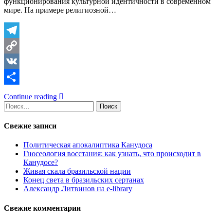
функционирования культурной идентичности в современном
мире. На примере религиозной…
Telegram
Copy
Link
VK
Отправить
Continue reading
Найти:
Свежие записи
Политическая апокалиптика Канудоса
Гносеология восстания: как узнать, что происходит в
Канудосе?
Живая скала бразильской нации
Конец света в бразильских сертанах
Александр Литвинов на e-library
Свежие комментарии