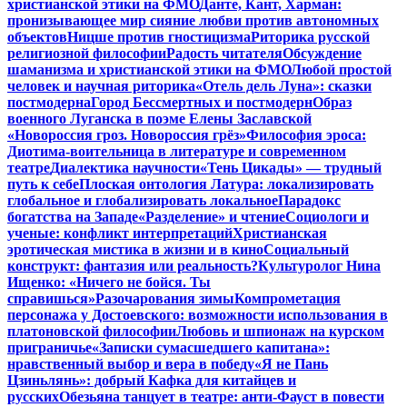
христианской этики на ФМО
Данте, Кант, Харман:
пронизывающее мир сияние любви против автономных
объектов
Ницше против гностицизма
Риторика русской
религиозной философии
Радость читателя
Обсуждение
шаманизма и христианской этики на ФМО
Любой простой
человек и научная риторика
«Отель дель Луна»: сказки
постмодерна
Город Бессмертных и постмодерн
Образ
военного Луганска в поэме Елены Заславской
«Новороссия гроз. Новороссия грёз»
Философия эроса:
Диотима-воительница в литературе и современном
театре
Диалектика научности
«Тень Цикады» — трудный
путь к себе
Плоская онтология Латура: локализировать
глобальное и глобализировать локальное
Парадокс
богатства на Западе
«Разделение» и чтение
Социологи и
ученые: конфликт интерпретаций
Христианская
эротическая мистика в жизни и в кино
Социальный
конструкт: фантазия или реальность?
Культуролог Нина
Ищенко: «Ничего не бойся. Ты
справишься»
Разочарования зимы
Компрометация
персонажа у Достоевского: возможности использования в
платоновской философии
Любовь и шпионаж на курском
приграничье
«Записки сумасшедшего капитана»:
нравственный выбор и вера в победу
«Я не Пань
Цзиньлянь»: добрый Кафка для китайцев и
русских
Обезьяна танцует в театре: анти-Фауст в повести