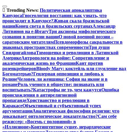
Перейти
к
Trending News:
Политическая апокалиптика
содержимому
Канудоса
Гносеология восстания: как узнать, что
происходит в Канудосе?
Живая скала бразильской
нации
Конец света в бразильских сертанах
Александр
Литвинов на e-library
Три аксиомы мифологического
сознания в понятии нации
О новой военной поэзии –
саратовским читателям
Псевдоморфозы сакральности в
знаковых пространствах современности
Три души
Свидригайлова
Тимошенко и революция в Латинской
Америке
Антропологи на войне: Сопротивление и
академическая жизнь во Франции
Кант против
розенкрейцеров
Bloody Mary: коктейль или глумление над
Богоматерью?
Гендерная оппозиция и любовь к
Родине
Человек ли женщина: София на иконе и в
романе
Роль ученого в обществе: познавать или
воспитывать?
Катастрофы не то, чем кажутся
Ошибка
происхождения в антирелигиозной
пропаганде
Христианство и революция в
Каракасе
Объективный и субъективный успех
аргументации
Аналитическая философия религии: что
доказывает онтологическое доказательство?
Сам себе
режиссер: «Восемь с половиной» в
«Иллюзионе»
Контингентное сущее, иерархические