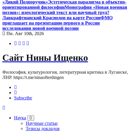
«Дикий Подпоручик»
Эстетическая парадигма в объектно-
ориентированной философии
Монография «Новая военная
поэзия»: идеологический текст или научный труд?
Лавкрафтианский Краснодон на карте России
ФМО
приглашает на презентацию первого в России
исследования новой военной поэзии
Пн. Авг 10th, 2026
Сайт Нины Ищенко
Философия, культурология, литературная критика в Луганске,
ЛНР. https://t.me/ninaofterdingen
Subscribe
Наука
Научные статьи
Тезисы докладов