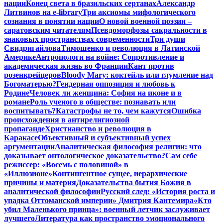
нации
Конец света в бразильских сертанах
Александр
Литвинов на e-library
Три аксиомы мифологического
сознания в понятии нации
О новой военной поэзии –
саратовским читателям
Псевдоморфозы сакральности в
знаковых пространствах современности
Три души
Свидригайлова
Тимошенко и революция в Латинской
Америке
Антропологи на войне: Сопротивление и
академическая жизнь во Франции
Кант против
розенкрейцеров
Bloody Mary: коктейль или глумление над
Богоматерью?
Гендерная оппозиция и любовь к
Родине
Человек ли женщина: София на иконе и в
романе
Роль ученого в обществе: познавать или
воспитывать?
Катастрофы не то, чем кажутся
Ошибка
происхождения в антирелигиозной
пропаганде
Христианство и революция в
Каракасе
Объективный и субъективный успех
аргументации
Аналитическая философия религии: что
доказывает онтологическое доказательство?
Сам себе
режиссер: «Восемь с половиной» в
«Иллюзионе»
Контингентное сущее, иерархические
причины и материя
Доказательства бытия Божия в
аналитической философии
Русский след: «История роста и
упадка Оттоманской империи» Дмитрия Кантемира
«Кто
убил Маленького принца»: военный летчик заслуживает
лучшего
Литература как пространство эмоционального