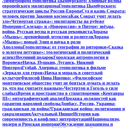
Лимитрофом
Геополитика Цымбурского: длинные волны
европейского милитаризма
Геополитика Цымбурского:
стратегические циклы Россия-Европа
Суд и казнь Сократа:
человек против Законов космоса
Как Сократ учит делать
зло
«Четвертая стража»: милитаристы на рубеже
Империи
«Соледар» и «Новороссия» в Питере: звёзды,
война, Русская весна и русская реконкиста
Дорама
«Мышь»: древнейший детектив и родители
Дорама
«Мышь»: новый Эдип и наука в роли
Аполлона
Геополитика: от географии до риторики
«Сказка
о золотом петушке»: теологический и политический
аспект
Весенний подарок
Городская антропология в
Воронеже
Наука, Пушкин, Луганск, Нижний
Новгород
Гудбай, Америка: геополитика в фильме
«Зеркало для героя»
Наука и мораль в советской
культуре
Философ Нина Ищенко: «Философское
монтеневское общество учит не бояться думать и делать
то, что вы считаете важным»
Честертон и Гоголь о силе
слабых
Время и пространство в стихотворении «Кентавры
III»: онтографический анализ
Продажа должностей как
гарантия народной свободы
Донбасс, Россия, Украина:
гражданская ли война?
Гражданская война: политизация и
сакрализация
Актуальный Ницше
История как
современность и конфликт интерпретаций
Национализм,
модерн и Римская империя
Обсуждение шаманизма и