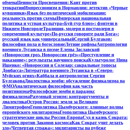
обмена
Ценности Просвещения: Кант против
теократии
Импрессионизм в Нормандии: детектив «Черные
кувшинки»
Язык без политической мобилизации:
реальность против схемы
Имперская национальная
политика и устная культура
«Буй-тур блюз»: фэнтези в
Нижнем Новгороде
Традиция, модерн и постмодерн в
современной культуре
«По-русски говорите ради Бога»:
русский язык как универсальный
Сергий Булгаков:
философия пола и богословие
Летние рифмы
Антропология
военного Луганска в поэме Елены Заславской
«Новороссия гроз. Новороссия грёз»
«Преступление и
наказание»: результаты научного поиска
Культуролог Нина
Ищенко: «Новороссия и Соледар: сакральные топосы
Донбасса»
Литература военного Луганска в «Северо-
Муйских огнях»
Каббала и антропология Сергия
Булгакова
Диалектика зомби: обсуждение физикализма на
ФМО
Аналитическая философия как часть
позитивизма
Философские зомби и парадокс
физикализма
Разумный эгоизм: контраргументы и
диалектика
Остров Россия: земля за Великим
Лимитрофом
Геополитика Цымбурского: длинные волны
европейского милитаризма
Геополитика Цымбурского:
стратегические циклы Россия-Европа
Суд и казнь Сократа:
человек против Законов космоса
Как Сократ учит делать
зло
«Четвертая стража»: милитаристы на рубеже