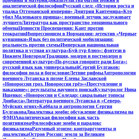
причины и материя
Доказательства бытия Божия в
аналитической философии
Русский след: «История роста и
упадка Оттоманской империи» Дмитрия Кантемира
«Кто
убил Маленького принца»: военный летчик заслуживает
лучшего
Литература как пространство эмоционального
обмена
Ценности Просвещения: Кант против
теократии
Импрессионизм в Нормандии: детектив «Черные
кувшинки»
Язык без политической мобилизации:
реальность против схемы
Имперская национальная
политика и устная культура
«Буй-тур блюз»: фэнтези в
Нижнем Новгороде
Традиция, модерн и постмодерн в
современной культуре
«По-русски говорите ради Бога»:
русский язык как универсальный
Сергий Булгаков:
философия пола и богословие
Летние рифмы
Антропология
военного Луганска в поэме Елены Заславской
«Новороссия гроз. Новороссия грёз»
«Преступление и
наказание»: результаты научного поиска
Культуролог Нина
Ищенко: «Новороссия и Соледар: сакральные топосы
Донбасса»
Литература военного Луганска в «Северо-
Муйских огнях»
Каббала и антропология Сергия
Булгакова
Диалектика зомби: обсуждение физикализма на
ФМО
Аналитическая философия как часть
позитивизма
Философские зомби и парадокс
физикализма
Разумный эгоизм: контраргументы и
диалектика
Остров Россия: земля за Великим