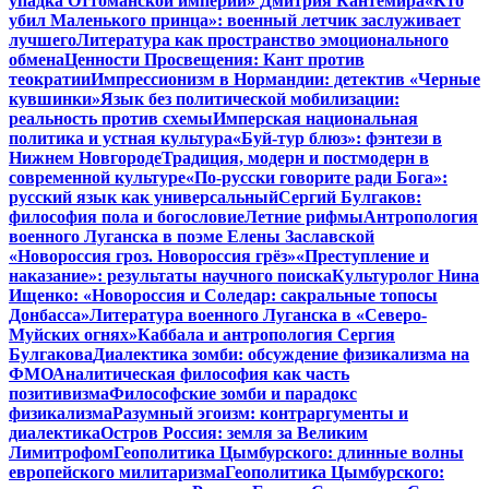
упадка Оттоманской империи» Дмитрия Кантемира
«Кто
убил Маленького принца»: военный летчик заслуживает
лучшего
Литература как пространство эмоционального
обмена
Ценности Просвещения: Кант против
теократии
Импрессионизм в Нормандии: детектив «Черные
кувшинки»
Язык без политической мобилизации:
реальность против схемы
Имперская национальная
политика и устная культура
«Буй-тур блюз»: фэнтези в
Нижнем Новгороде
Традиция, модерн и постмодерн в
современной культуре
«По-русски говорите ради Бога»:
русский язык как универсальный
Сергий Булгаков:
философия пола и богословие
Летние рифмы
Антропология
военного Луганска в поэме Елены Заславской
«Новороссия гроз. Новороссия грёз»
«Преступление и
наказание»: результаты научного поиска
Культуролог Нина
Ищенко: «Новороссия и Соледар: сакральные топосы
Донбасса»
Литература военного Луганска в «Северо-
Муйских огнях»
Каббала и антропология Сергия
Булгакова
Диалектика зомби: обсуждение физикализма на
ФМО
Аналитическая философия как часть
позитивизма
Философские зомби и парадокс
физикализма
Разумный эгоизм: контраргументы и
диалектика
Остров Россия: земля за Великим
Лимитрофом
Геополитика Цымбурского: длинные волны
европейского милитаризма
Геополитика Цымбурского: