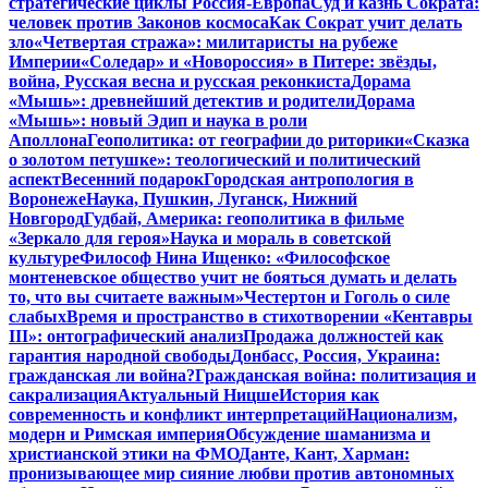
стратегические циклы Россия-Европа
Суд и казнь Сократа:
человек против Законов космоса
Как Сократ учит делать
зло
«Четвертая стража»: милитаристы на рубеже
Империи
«Соледар» и «Новороссия» в Питере: звёзды,
война, Русская весна и русская реконкиста
Дорама
«Мышь»: древнейший детектив и родители
Дорама
«Мышь»: новый Эдип и наука в роли
Аполлона
Геополитика: от географии до риторики
«Сказка
о золотом петушке»: теологический и политический
аспект
Весенний подарок
Городская антропология в
Воронеже
Наука, Пушкин, Луганск, Нижний
Новгород
Гудбай, Америка: геополитика в фильме
«Зеркало для героя»
Наука и мораль в советской
культуре
Философ Нина Ищенко: «Философское
монтеневское общество учит не бояться думать и делать
то, что вы считаете важным»
Честертон и Гоголь о силе
слабых
Время и пространство в стихотворении «Кентавры
III»: онтографический анализ
Продажа должностей как
гарантия народной свободы
Донбасс, Россия, Украина:
гражданская ли война?
Гражданская война: политизация и
сакрализация
Актуальный Ницше
История как
современность и конфликт интерпретаций
Национализм,
модерн и Римская империя
Обсуждение шаманизма и
христианской этики на ФМО
Данте, Кант, Харман:
пронизывающее мир сияние любви против автономных