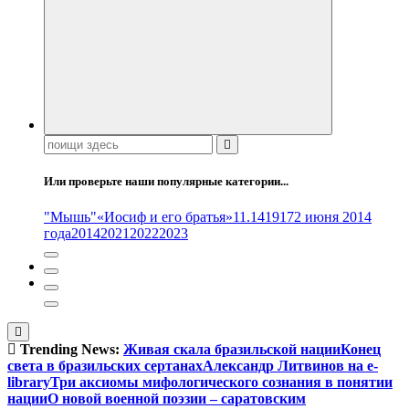
Поиск:
Или проверьте наши популярные категории...
"Мышь"
«Иосиф и его братья»
11.14
1917
2 июня 2014
года
2014
2021
2022
2023
Trending News:
Живая скала бразильской нации
Конец
света в бразильских сертанах
Александр Литвинов на e-
library
Три аксиомы мифологического сознания в понятии
нации
О новой военной поэзии – саратовским