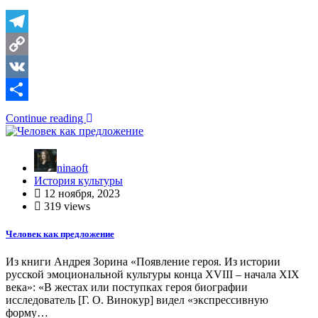
Telegram
Copy
Link
VK
Отправить
Continue reading
ninaoft
История культуры
12 ноября, 2023
319 views
Человек как предложение
Из книги Андрея Зорина «Появление героя. Из истории
русской эмоциональной культуры конца XVIII – начала XIX
века»: «В жестах или поступках героя биографии
исследователь [Г. О. Винокур] видел «экспрессивную
форму…