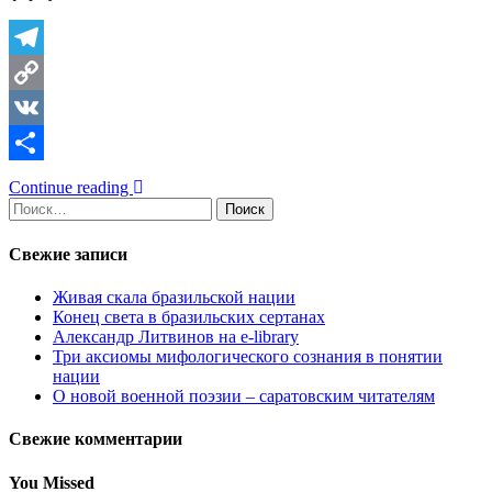
Telegram
Copy
Link
VK
Отправить
Continue reading
Найти:
Свежие записи
Живая скала бразильской нации
Конец света в бразильских сертанах
Александр Литвинов на e-library
Три аксиомы мифологического сознания в понятии
нации
О новой военной поэзии – саратовским читателям
Свежие комментарии
You Missed