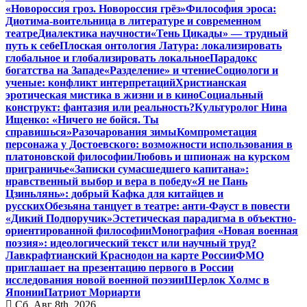
«Новороссия гроз. Новороссия грёз»
Философия эроса:
Диотима-воительница в литературе и современном
театре
Диалектика научности
«Тень Цикады» — трудный
путь к себе
Плоская онтология Латура: локализировать
глобальное и глобализировать локальное
Парадокс
богатства на Западе
«Разделение» и чтение
Социологи и
ученые: конфликт интерпретаций
Христианская
эротическая мистика в жизни и в кино
Социальный
конструкт: фантазия или реальность?
Культуролог Нина
Ищенко: «Ничего не бойся. Ты
справишься»
Разочарования зимы
Компрометация
персонажа у Достоевского: возможности использования в
платоновской философии
Любовь и шпионаж на курском
приграничье
«Записки сумасшедшего капитана»:
нравственный выбор и вера в победу
«Я не Пань
Цзиньлянь»: добрый Кафка для китайцев и
русских
Обезьяна танцует в театре: анти-Фауст в повести
«Дикий Подпоручик»
Эстетическая парадигма в объектно-
ориентированной философии
Монография «Новая военная
поэзия»: идеологический текст или научный труд?
Лавкрафтианский Краснодон на карте России
ФМО
приглашает на презентацию первого в России
исследования новой военной поэзии
Шерлок Холмс в
Японии
Патриот Мориарти
Сб. Авг 8th, 2026