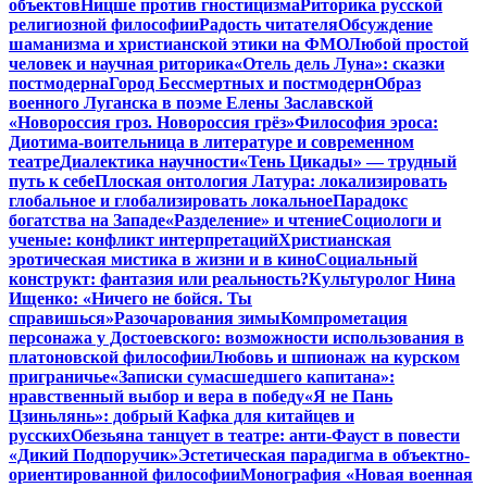
объектов
Ницше против гностицизма
Риторика русской
религиозной философии
Радость читателя
Обсуждение
шаманизма и христианской этики на ФМО
Любой простой
человек и научная риторика
«Отель дель Луна»: сказки
постмодерна
Город Бессмертных и постмодерн
Образ
военного Луганска в поэме Елены Заславской
«Новороссия гроз. Новороссия грёз»
Философия эроса:
Диотима-воительница в литературе и современном
театре
Диалектика научности
«Тень Цикады» — трудный
путь к себе
Плоская онтология Латура: локализировать
глобальное и глобализировать локальное
Парадокс
богатства на Западе
«Разделение» и чтение
Социологи и
ученые: конфликт интерпретаций
Христианская
эротическая мистика в жизни и в кино
Социальный
конструкт: фантазия или реальность?
Культуролог Нина
Ищенко: «Ничего не бойся. Ты
справишься»
Разочарования зимы
Компрометация
персонажа у Достоевского: возможности использования в
платоновской философии
Любовь и шпионаж на курском
приграничье
«Записки сумасшедшего капитана»:
нравственный выбор и вера в победу
«Я не Пань
Цзиньлянь»: добрый Кафка для китайцев и
русских
Обезьяна танцует в театре: анти-Фауст в повести
«Дикий Подпоручик»
Эстетическая парадигма в объектно-
ориентированной философии
Монография «Новая военная