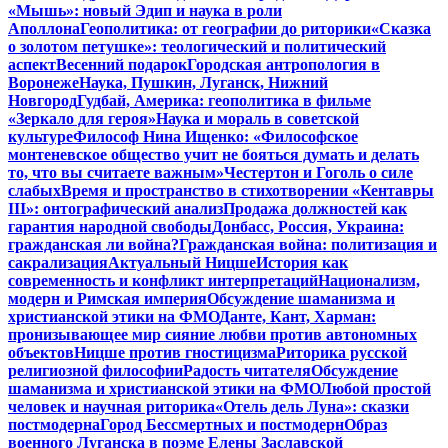
«Мышь»: новый Эдип и наука в роли
Аполлона
Геополитика: от географии до риторики
«Сказка
о золотом петушке»: теологический и политический
аспект
Весенний подарок
Городская антропология в
Воронеже
Наука, Пушкин, Луганск, Нижний
Новгород
Гудбай, Америка: геополитика в фильме
«Зеркало для героя»
Наука и мораль в советской
культуре
Философ Нина Ищенко: «Философское
монтеневское общество учит не бояться думать и делать
то, что вы считаете важным»
Честертон и Гоголь о силе
слабых
Время и пространство в стихотворении «Кентавры
III»: онтографический анализ
Продажа должностей как
гарантия народной свободы
Донбасс, Россия, Украина:
гражданская ли война?
Гражданская война: политизация и
сакрализация
Актуальный Ницше
История как
современность и конфликт интерпретаций
Национализм,
модерн и Римская империя
Обсуждение шаманизма и
христианской этики на ФМО
Данте, Кант, Харман:
пронизывающее мир сияние любви против автономных
объектов
Ницше против гностицизма
Риторика русской
религиозной философии
Радость читателя
Обсуждение
шаманизма и христианской этики на ФМО
Любой простой
человек и научная риторика
«Отель дель Луна»: сказки
постмодерна
Город Бессмертных и постмодерн
Образ
военного Луганска в поэме Елены Заславской