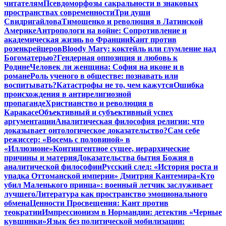
читателям
Псевдоморфозы сакральности в знаковых
пространствах современности
Три души
Свидригайлова
Тимошенко и революция в Латинской
Америке
Антропологи на войне: Сопротивление и
академическая жизнь во Франции
Кант против
розенкрейцеров
Bloody Mary: коктейль или глумление над
Богоматерью?
Гендерная оппозиция и любовь к
Родине
Человек ли женщина: София на иконе и в
романе
Роль ученого в обществе: познавать или
воспитывать?
Катастрофы не то, чем кажутся
Ошибка
происхождения в антирелигиозной
пропаганде
Христианство и революция в
Каракасе
Объективный и субъективный успех
аргументации
Аналитическая философия религии: что
доказывает онтологическое доказательство?
Сам себе
режиссер: «Восемь с половиной» в
«Иллюзионе»
Контингентное сущее, иерархические
причины и материя
Доказательства бытия Божия в
аналитической философии
Русский след: «История роста и
упадка Оттоманской империи» Дмитрия Кантемира
«Кто
убил Маленького принца»: военный летчик заслуживает
лучшего
Литература как пространство эмоционального
обмена
Ценности Просвещения: Кант против
теократии
Импрессионизм в Нормандии: детектив «Черные
кувшинки»
Язык без политической мобилизации: