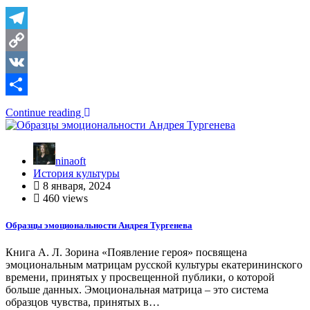
Telegram
Copy
Link
VK
Отправить
Continue reading
ninaoft
История культуры
8 января, 2024
460 views
Образцы эмоциональности Андрея Тургенева
Книга А. Л. Зорина «Появление героя» посвящена
эмоциональным матрицам русской культуры екатерининского
времени, принятых у просвещенной публики, о которой
больше данных. Эмоциональная матрица – это система
образцов чувства, принятых в…