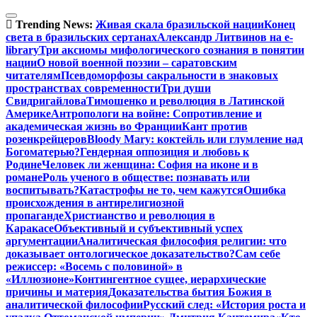
Перейти
к
Trending News:
Живая скала бразильской нации
Конец
содержимому
света в бразильских сертанах
Александр Литвинов на e-
library
Три аксиомы мифологического сознания в понятии
нации
О новой военной поэзии – саратовским
читателям
Псевдоморфозы сакральности в знаковых
пространствах современности
Три души
Свидригайлова
Тимошенко и революция в Латинской
Америке
Антропологи на войне: Сопротивление и
академическая жизнь во Франции
Кант против
розенкрейцеров
Bloody Mary: коктейль или глумление над
Богоматерью?
Гендерная оппозиция и любовь к
Родине
Человек ли женщина: София на иконе и в
романе
Роль ученого в обществе: познавать или
воспитывать?
Катастрофы не то, чем кажутся
Ошибка
происхождения в антирелигиозной
пропаганде
Христианство и революция в
Каракасе
Объективный и субъективный успех
аргументации
Аналитическая философия религии: что
доказывает онтологическое доказательство?
Сам себе
режиссер: «Восемь с половиной» в
«Иллюзионе»
Контингентное сущее, иерархические
причины и материя
Доказательства бытия Божия в
аналитической философии
Русский след: «История роста и