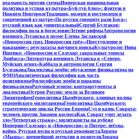
реальность против схемы
Имперская национальная
политика и устная культура
«Буй-тур блюз»: фэнтези в
Нижнем Новгороде
Традиция, модерн и постмодерн в
современной культуре
«По-русски говорите ради Бога»:
русский язык как универсальный
Сергий Булгаков:
философия пола и богословие
Летние рифмы
Антропология
военного Луганска в поэме Елены Заславской
«Новороссия гроз. Новороссия грёз»
«Преступление и
наказание»: результаты научного поиска
Культуролог Нина
Ищенко: «Новороссия и Соледар: сакральные топосы
Донбасса»
Литература военного Луганска в «Северо-
Муйских огнях»
Каббала и антропология Сергия
Булгакова
Диалектика зомби: обсуждение физикализма на
ФМО
Аналитическая философия как часть
позитивизма
Философские зомби и парадокс
физикализма
Разумный эгоизм: контраргументы и
диалектика
Остров Россия: земля за Великим
Лимитрофом
Геополитика Цымбурского: длинные волны
европейского милитаризма
Геополитика Цымбурского:
стратегические циклы Россия-Европа
Суд и казнь Сократа:
человек против Законов космоса
Как Сократ учит делать
зло
«Четвертая стража»: милитаристы на рубеже
Империи
«Соледар» и «Новороссия» в Питере: звёзды,
война, Русская весна и русская реконкиста
Дорама
«Мышь»: древнейший детектив и родители
Дорама