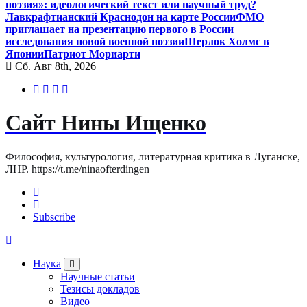
поэзия»: идеологический текст или научный труд?
Лавкрафтианский Краснодон на карте России
ФМО
приглашает на презентацию первого в России
исследования новой военной поэзии
Шерлок Холмс в
Японии
Патриот Мориарти
Сб. Авг 8th, 2026
Сайт Нины Ищенко
Философия, культурология, литературная критика в Луганске,
ЛНР. https://t.me/ninaofterdingen
Subscribe
Наука
Научные статьи
Тезисы докладов
Видео