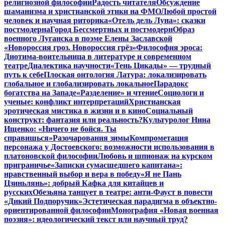
религиозной философии
Радость читателя
Обсуждение
шаманизма и христианской этики на ФМО
Любой простой
человек и научная риторика
«Отель дель Луна»: сказки
постмодерна
Город Бессмертных и постмодерн
Образ
военного Луганска в поэме Елены Заславской
«Новороссия гроз. Новороссия грёз»
Философия эроса:
Диотима-воительница в литературе и современном
театре
Диалектика научности
«Тень Цикады» — трудный
путь к себе
Плоская онтология Латура: локализировать
глобальное и глобализировать локальное
Парадокс
богатства на Западе
«Разделение» и чтение
Социологи и
ученые: конфликт интерпретаций
Христианская
эротическая мистика в жизни и в кино
Социальный
конструкт: фантазия или реальность?
Культуролог Нина
Ищенко: «Ничего не бойся. Ты
справишься»
Разочарования зимы
Компрометация
персонажа у Достоевского: возможности использования в
платоновской философии
Любовь и шпионаж на курском
приграничье
«Записки сумасшедшего капитана»:
нравственный выбор и вера в победу
«Я не Пань
Цзиньлянь»: добрый Кафка для китайцев и
русских
Обезьяна танцует в театре: анти-Фауст в повести
«Дикий Подпоручик»
Эстетическая парадигма в объектно-
ориентированной философии
Монография «Новая военная
поэзия»: идеологический текст или научный труд?