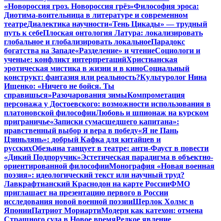
«Новороссия гроз. Новороссия грёз»
Философия эроса:
Диотима-воительница в литературе и современном
театре
Диалектика научности
«Тень Цикады» — трудный
путь к себе
Плоская онтология Латура: локализировать
глобальное и глобализировать локальное
Парадокс
богатства на Западе
«Разделение» и чтение
Социологи и
ученые: конфликт интерпретаций
Христианская
эротическая мистика в жизни и в кино
Социальный
конструкт: фантазия или реальность?
Культуролог Нина
Ищенко: «Ничего не бойся. Ты
справишься»
Разочарования зимы
Компрометация
персонажа у Достоевского: возможности использования в
платоновской философии
Любовь и шпионаж на курском
приграничье
«Записки сумасшедшего капитана»:
нравственный выбор и вера в победу
«Я не Пань
Цзиньлянь»: добрый Кафка для китайцев и
русских
Обезьяна танцует в театре: анти-Фауст в повести
«Дикий Подпоручик»
Эстетическая парадигма в объектно-
ориентированной философии
Монография «Новая военная
поэзия»: идеологический текст или научный труд?
Лавкрафтианский Краснодон на карте России
ФМО
приглашает на презентацию первого в России
исследования новой военной поэзии
Шерлок Холмс в
Японии
Патриот Мориарти
Модерн как катехон: отмена
Страшного суда в Новое время
Редкое явление