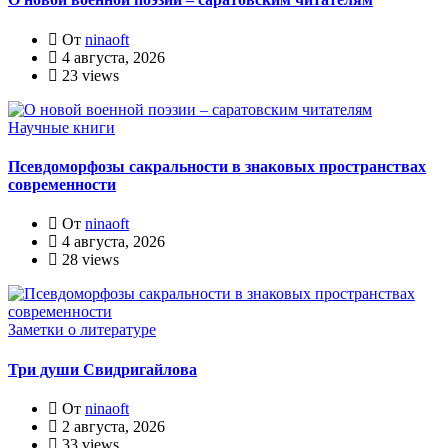
От
ninaoft
4 августа, 2026
23 views
Научные книги
Псевдоморфозы сакральности в знаковых пространствах
современности
От
ninaoft
4 августа, 2026
28 views
Заметки о литературе
Три души Свидригайлова
От
ninaoft
2 августа, 2026
33 views