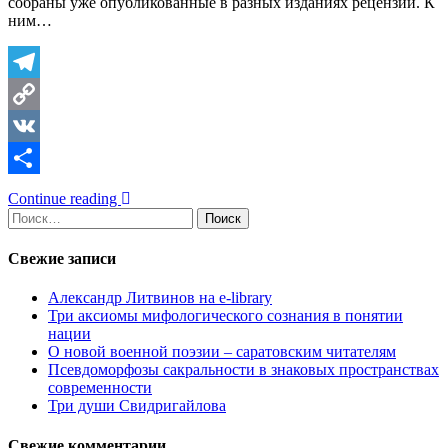
собраны уже опубликованные в разных изданиях рецензии. К
ним…
Telegram
Copy
Link
VK
Отправить
Continue reading
Найти:
Свежие записи
Александр Литвинов на e-library
Три аксиомы мифологического сознания в понятии
нации
О новой военной поэзии – саратовским читателям
Псевдоморфозы сакральности в знаковых пространствах
современности
Три души Свидригайлова
Свежие комментарии