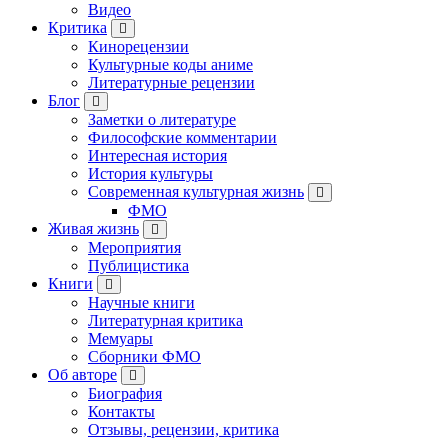
Видео
Критика
Кинорецензии
Культурные коды аниме
Литературные рецензии
Блог
Заметки о литературе
Философские комментарии
Интересная история
История культуры
Современная культурная жизнь
ФМО
Живая жизнь
Мероприятия
Публицистика
Книги
Научные книги
Литературная критика
Мемуары
Сборники ФМО
Об авторе
Биография
Контакты
Отзывы, рецензии, критика