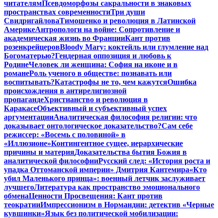
читателям
Псевдоморфозы сакральности в знаковых
пространствах современности
Три души
Свидригайлова
Тимошенко и революция в Латинской
Америке
Антропологи на войне: Сопротивление и
академическая жизнь во Франции
Кант против
розенкрейцеров
Bloody Mary: коктейль или глумление над
Богоматерью?
Гендерная оппозиция и любовь к
Родине
Человек ли женщина: София на иконе и в
романе
Роль ученого в обществе: познавать или
воспитывать?
Катастрофы не то, чем кажутся
Ошибка
происхождения в антирелигиозной
пропаганде
Христианство и революция в
Каракасе
Объективный и субъективный успех
аргументации
Аналитическая философия религии: что
доказывает онтологическое доказательство?
Сам себе
режиссер: «Восемь с половиной» в
«Иллюзионе»
Контингентное сущее, иерархические
причины и материя
Доказательства бытия Божия в
аналитической философии
Русский след: «История роста и
упадка Оттоманской империи» Дмитрия Кантемира
«Кто
убил Маленького принца»: военный летчик заслуживает
лучшего
Литература как пространство эмоционального
обмена
Ценности Просвещения: Кант против
теократии
Импрессионизм в Нормандии: детектив «Черные
кувшинки»
Язык без политической мобилизации: