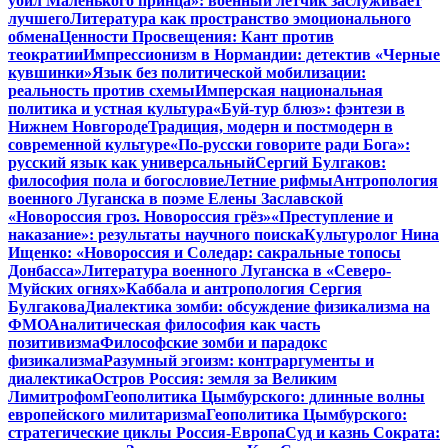
убил Маленького принца»: военный летчик заслуживает
лучшего
Литература как пространство эмоционального
обмена
Ценности Просвещения: Кант против
теократии
Импрессионизм в Нормандии: детектив «Черные
кувшинки»
Язык без политической мобилизации:
реальность против схемы
Имперская национальная
политика и устная культура
«Буй-тур блюз»: фэнтези в
Нижнем Новгороде
Традиция, модерн и постмодерн в
современной культуре
«По-русски говорите ради Бога»:
русский язык как универсальный
Сергий Булгаков:
философия пола и богословие
Летние рифмы
Антропология
военного Луганска в поэме Елены Заславской
«Новороссия гроз. Новороссия грёз»
«Преступление и
наказание»: результаты научного поиска
Культуролог Нина
Ищенко: «Новороссия и Соледар: сакральные топосы
Донбасса»
Литература военного Луганска в «Северо-
Муйских огнях»
Каббала и антропология Сергия
Булгакова
Диалектика зомби: обсуждение физикализма на
ФМО
Аналитическая философия как часть
позитивизма
Философские зомби и парадокс
физикализма
Разумный эгоизм: контраргументы и
диалектика
Остров Россия: земля за Великим
Лимитрофом
Геополитика Цымбурского: длинные волны
европейского милитаризма
Геополитика Цымбурского:
стратегические циклы Россия-Европа
Суд и казнь Сократа: