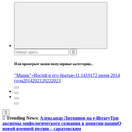
Поиск:
Или проверьте наши популярные категории...
"Мышь"
«Иосиф и его братья»
11.14
1917
2 июня 2014
года
2014
2021
2022
2023
Trending News:
Александр Литвинов на e-library
Три
аксиомы мифологического сознания в понятии нации
О
новой военной поэзии – саратовским