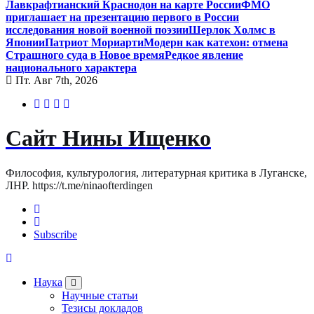
Лавкрафтианский Краснодон на карте России
ФМО
приглашает на презентацию первого в России
исследования новой военной поэзии
Шерлок Холмс в
Японии
Патриот Мориарти
Модерн как катехон: отмена
Страшного суда в Новое время
Редкое явление
национального характера
Пт. Авг 7th, 2026
Сайт Нины Ищенко
Философия, культурология, литературная критика в Луганске,
ЛНР. https://t.me/ninaofterdingen
Subscribe
Наука
Научные статьи
Тезисы докладов