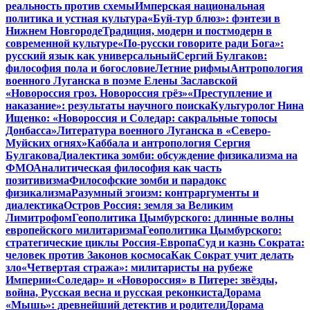
реальность против схемы
Имперская национальная
политика и устная культура
«Буй-тур блюз»: фэнтези в
Нижнем Новгороде
Традиция, модерн и постмодерн в
современной культуре
«По-русски говорите ради Бога»:
русский язык как универсальный
Сергий Булгаков:
философия пола и богословие
Летние рифмы
Антропология
военного Луганска в поэме Елены Заславской
«Новороссия гроз. Новороссия грёз»
«Преступление и
наказание»: результаты научного поиска
Культуролог Нина
Ищенко: «Новороссия и Соледар: сакральные топосы
Донбасса»
Литература военного Луганска в «Северо-
Муйских огнях»
Каббала и антропология Сергия
Булгакова
Диалектика зомби: обсуждение физикализма на
ФМО
Аналитическая философия как часть
позитивизма
Философские зомби и парадокс
физикализма
Разумный эгоизм: контраргументы и
диалектика
Остров Россия: земля за Великим
Лимитрофом
Геополитика Цымбурского: длинные волны
европейского милитаризма
Геополитика Цымбурского:
стратегические циклы Россия-Европа
Суд и казнь Сократа:
человек против Законов космоса
Как Сократ учит делать
зло
«Четвертая стража»: милитаристы на рубеже
Империи
«Соледар» и «Новороссия» в Питере: звёзды,
война, Русская весна и русская реконкиста
Дорама
«Мышь»: древнейший детектив и родители
Дорама