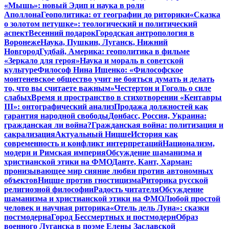
«Мышь»: новый Эдип и наука в роли
Аполлона
Геополитика: от географии до риторики
«Сказка
о золотом петушке»: теологический и политический
аспект
Весенний подарок
Городская антропология в
Воронеже
Наука, Пушкин, Луганск, Нижний
Новгород
Гудбай, Америка: геополитика в фильме
«Зеркало для героя»
Наука и мораль в советской
культуре
Философ Нина Ищенко: «Философское
монтеневское общество учит не бояться думать и делать
то, что вы считаете важным»
Честертон и Гоголь о силе
слабых
Время и пространство в стихотворении «Кентавры
III»: онтографический анализ
Продажа должностей как
гарантия народной свободы
Донбасс, Россия, Украина:
гражданская ли война?
Гражданская война: политизация и
сакрализация
Актуальный Ницше
История как
современность и конфликт интерпретаций
Национализм,
модерн и Римская империя
Обсуждение шаманизма и
христианской этики на ФМО
Данте, Кант, Харман:
пронизывающее мир сияние любви против автономных
объектов
Ницше против гностицизма
Риторика русской
религиозной философии
Радость читателя
Обсуждение
шаманизма и христианской этики на ФМО
Любой простой
человек и научная риторика
«Отель дель Луна»: сказки
постмодерна
Город Бессмертных и постмодерн
Образ
военного Луганска в поэме Елены Заславской