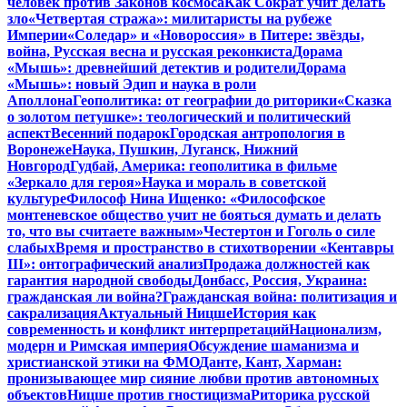
человек против Законов космоса
Как Сократ учит делать
зло
«Четвертая стража»: милитаристы на рубеже
Империи
«Соледар» и «Новороссия» в Питере: звёзды,
война, Русская весна и русская реконкиста
Дорама
«Мышь»: древнейший детектив и родители
Дорама
«Мышь»: новый Эдип и наука в роли
Аполлона
Геополитика: от географии до риторики
«Сказка
о золотом петушке»: теологический и политический
аспект
Весенний подарок
Городская антропология в
Воронеже
Наука, Пушкин, Луганск, Нижний
Новгород
Гудбай, Америка: геополитика в фильме
«Зеркало для героя»
Наука и мораль в советской
культуре
Философ Нина Ищенко: «Философское
монтеневское общество учит не бояться думать и делать
то, что вы считаете важным»
Честертон и Гоголь о силе
слабых
Время и пространство в стихотворении «Кентавры
III»: онтографический анализ
Продажа должностей как
гарантия народной свободы
Донбасс, Россия, Украина:
гражданская ли война?
Гражданская война: политизация и
сакрализация
Актуальный Ницше
История как
современность и конфликт интерпретаций
Национализм,
модерн и Римская империя
Обсуждение шаманизма и
христианской этики на ФМО
Данте, Кант, Харман:
пронизывающее мир сияние любви против автономных
объектов
Ницше против гностицизма
Риторика русской