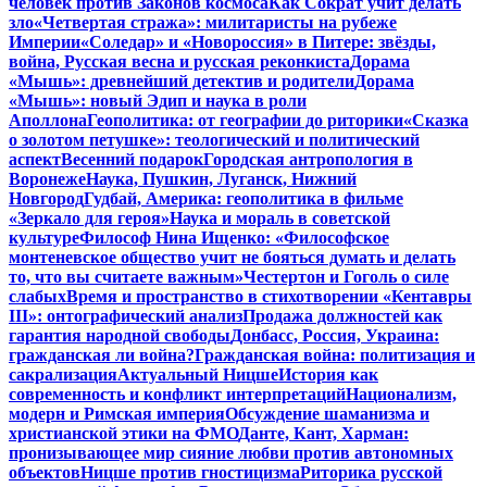
человек против Законов космоса
Как Сократ учит делать
зло
«Четвертая стража»: милитаристы на рубеже
Империи
«Соледар» и «Новороссия» в Питере: звёзды,
война, Русская весна и русская реконкиста
Дорама
«Мышь»: древнейший детектив и родители
Дорама
«Мышь»: новый Эдип и наука в роли
Аполлона
Геополитика: от географии до риторики
«Сказка
о золотом петушке»: теологический и политический
аспект
Весенний подарок
Городская антропология в
Воронеже
Наука, Пушкин, Луганск, Нижний
Новгород
Гудбай, Америка: геополитика в фильме
«Зеркало для героя»
Наука и мораль в советской
культуре
Философ Нина Ищенко: «Философское
монтеневское общество учит не бояться думать и делать
то, что вы считаете важным»
Честертон и Гоголь о силе
слабых
Время и пространство в стихотворении «Кентавры
III»: онтографический анализ
Продажа должностей как
гарантия народной свободы
Донбасс, Россия, Украина:
гражданская ли война?
Гражданская война: политизация и
сакрализация
Актуальный Ницше
История как
современность и конфликт интерпретаций
Национализм,
модерн и Римская империя
Обсуждение шаманизма и
христианской этики на ФМО
Данте, Кант, Харман:
пронизывающее мир сияние любви против автономных
объектов
Ницше против гностицизма
Риторика русской