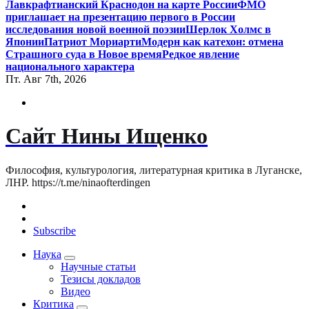
Лавкрафтианский Краснодон на карте России
ФМО
приглашает на презентацию первого в России
исследования новой военной поэзии
Шерлок Холмс в
Японии
Патриот Мориарти
Модерн как катехон: отмена
Страшного суда в Новое время
Редкое явление
национального характера
Пт. Авг 7th, 2026
Сайт Нины Ищенко
Философия, культурология, литературная критика в Луганске,
ЛНР. https://t.me/ninaofterdingen
Subscribe
Наука
Научные статьи
Тезисы докладов
Видео
Критика