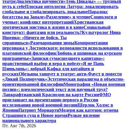
театре
Диалектика научности
«Тень Цикады» — трудный
путь к себе
Плоская онтология Латура: локализировать
глобальное и глобализировать локальное
Парадокс
богатства на Западе
«Разделение» и чтение
Социологи и
ученые: конфликт интерпретаций
Христианская
эротическая мистика в жизни и в кино
Социальный
конструкт: фантазия или реальность?
Культуролог Нина
Ищенко: «Ничего не бойся. Ты
справишься»
Разочарования зимы
Компрометация
персонажа у Достоевского: возможности использования в
платоновской философии
Любовь и шпионаж на курском
приграничье
«Записки сумасшедшего капитана»:
нравственный выбор и вера в победу
«Я не Пань
Цзиньлянь»: добрый Кафка для китайцев и
русских
Обезьяна танцует в театре: анти-Фауст в повести
«Дикий Подпоручик»
Эстетическая парадигма в объектно-
ориентированной философии
Монография «Новая военная
поэзия»: идеологический текст или научный труд?
Лавкрафтианский Краснодон на карте России
ФМО
приглашает на презентацию первого в России
исследования новой военной поэзии
Шерлок Холмс в
Японии
Патриот Мориарти
Модерн как катехон: отмена
Страшного суда в Новое время
Редкое явление
национального характера
Пт. Авг 7th, 2026