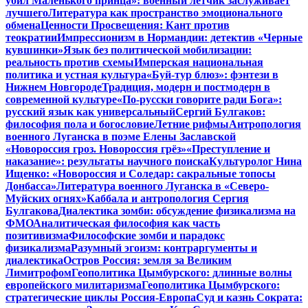
убил Маленького принца»: военный летчик заслуживает
лучшего
Литература как пространство эмоционального
обмена
Ценности Просвещения: Кант против
теократии
Импрессионизм в Нормандии: детектив «Черные
кувшинки»
Язык без политической мобилизации:
реальность против схемы
Имперская национальная
политика и устная культура
«Буй-тур блюз»: фэнтези в
Нижнем Новгороде
Традиция, модерн и постмодерн в
современной культуре
«По-русски говорите ради Бога»:
русский язык как универсальный
Сергий Булгаков:
философия пола и богословие
Летние рифмы
Антропология
военного Луганска в поэме Елены Заславской
«Новороссия гроз. Новороссия грёз»
«Преступление и
наказание»: результаты научного поиска
Культуролог Нина
Ищенко: «Новороссия и Соледар: сакральные топосы
Донбасса»
Литература военного Луганска в «Северо-
Муйских огнях»
Каббала и антропология Сергия
Булгакова
Диалектика зомби: обсуждение физикализма на
ФМО
Аналитическая философия как часть
позитивизма
Философские зомби и парадокс
физикализма
Разумный эгоизм: контраргументы и
диалектика
Остров Россия: земля за Великим
Лимитрофом
Геополитика Цымбурского: длинные волны
европейского милитаризма
Геополитика Цымбурского:
стратегические циклы Россия-Европа
Суд и казнь Сократа: