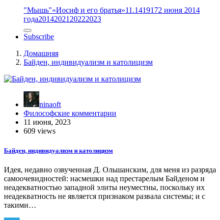
"Мышь"
«Иосиф и его братья»
11.14
1917
2 июня 2014
года
2014
2021
2022
2023
Subscribe
Домашняя
Байден, индивидуализм и католицизм
ninaoft
Философские комментарии
11 июня, 2023
609 views
Байден, индивидуализм и католицизм
Идея, недавно озвученная Д. Ольшанским, для меня из разряда
самоочевидностей: насмешки над престарелым Байденом и
неадекватностью западной элиты неуместны, поскольку их
неадекватность не является признаком развала системы; и с
такими…