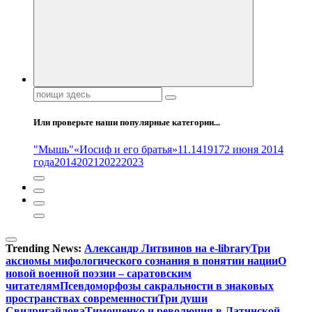
Поиск:
Или проверьте наши популярные категории...
"Мышь"
«Иосиф и его братья»
11.14
1917
2 июня 2014
года
2014
2021
2022
2023
Trending News:
Александр Литвинов на e-library
Три
аксиомы мифологического сознания в понятии нации
О
новой военной поэзии – саратовским
читателям
Псевдоморфозы сакральности в знаковых
пространствах современности
Три души
Свидригайлова
Тимошенко и революция в Латинской