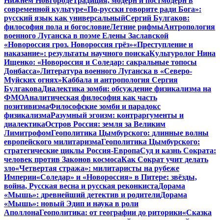
Нижнем Новгороде
Традиция, модерн и постмодерн в
современной культуре
«По-русски говорите ради Бога»:
русский язык как универсальный
Сергий Булгаков:
философия пола и богословие
Летние рифмы
Антропология
военного Луганска в поэме Елены Заславской
«Новороссия гроз. Новороссия грёз»
«Преступление и
наказание»: результаты научного поиска
Культуролог Нина
Ищенко: «Новороссия и Соледар: сакральные топосы
Донбасса»
Литература военного Луганска в «Северо-
Муйских огнях»
Каббала и антропология Сергия
Булгакова
Диалектика зомби: обсуждение физикализма на
ФМО
Аналитическая философия как часть
позитивизма
Философские зомби и парадокс
физикализма
Разумный эгоизм: контраргументы и
диалектика
Остров Россия: земля за Великим
Лимитрофом
Геополитика Цымбурского: длинные волны
европейского милитаризма
Геополитика Цымбурского:
стратегические циклы Россия-Европа
Суд и казнь Сократа:
человек против Законов космоса
Как Сократ учит делать
зло
«Четвертая стража»: милитаристы на рубеже
Империи
«Соледар» и «Новороссия» в Питере: звёзды,
война, Русская весна и русская реконкиста
Дорама
«Мышь»: древнейший детектив и родители
Дорама
«Мышь»: новый Эдип и наука в роли
Аполлона
Геополитика: от географии до риторики
«Сказка