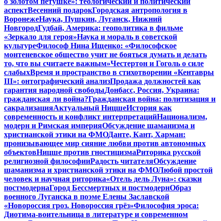
о золотом петушке»: теологический и политический
аспект
Весенний подарок
Городская антропология в
Воронеже
Наука, Пушкин, Луганск, Нижний
Новгород
Гудбай, Америка: геополитика в фильме
«Зеркало для героя»
Наука и мораль в советской
культуре
Философ Нина Ищенко: «Философское
монтеневское общество учит не бояться думать и делать
то, что вы считаете важным»
Честертон и Гоголь о силе
слабых
Время и пространство в стихотворении «Кентавры
III»: онтографический анализ
Продажа должностей как
гарантия народной свободы
Донбасс, Россия, Украина:
гражданская ли война?
Гражданская война: политизация и
сакрализация
Актуальный Ницше
История как
современность и конфликт интерпретаций
Национализм,
модерн и Римская империя
Обсуждение шаманизма и
христианской этики на ФМО
Данте, Кант, Харман:
пронизывающее мир сияние любви против автономных
объектов
Ницше против гностицизма
Риторика русской
религиозной философии
Радость читателя
Обсуждение
шаманизма и христианской этики на ФМО
Любой простой
человек и научная риторика
«Отель дель Луна»: сказки
постмодерна
Город Бессмертных и постмодерн
Образ
военного Луганска в поэме Елены Заславской
«Новороссия гроз. Новороссия грёз»
Философия эроса:
Диотима-воительница в литературе и современном