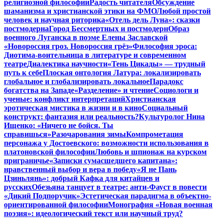
религиозной философии
Радость читателя
Обсуждение
шаманизма и христианской этики на ФМО
Любой простой
человек и научная риторика
«Отель дель Луна»: сказки
постмодерна
Город Бессмертных и постмодерн
Образ
военного Луганска в поэме Елены Заславской
«Новороссия гроз. Новороссия грёз»
Философия эроса:
Диотима-воительница в литературе и современном
театре
Диалектика научности
«Тень Цикады» — трудный
путь к себе
Плоская онтология Латура: локализировать
глобальное и глобализировать локальное
Парадокс
богатства на Западе
«Разделение» и чтение
Социологи и
ученые: конфликт интерпретаций
Христианская
эротическая мистика в жизни и в кино
Социальный
конструкт: фантазия или реальность?
Культуролог Нина
Ищенко: «Ничего не бойся. Ты
справишься»
Разочарования зимы
Компрометация
персонажа у Достоевского: возможности использования в
платоновской философии
Любовь и шпионаж на курском
приграничье
«Записки сумасшедшего капитана»:
нравственный выбор и вера в победу
«Я не Пань
Цзиньлянь»: добрый Кафка для китайцев и
русских
Обезьяна танцует в театре: анти-Фауст в повести
«Дикий Подпоручик»
Эстетическая парадигма в объектно-
ориентированной философии
Монография «Новая военная
поэзия»: идеологический текст или научный труд?