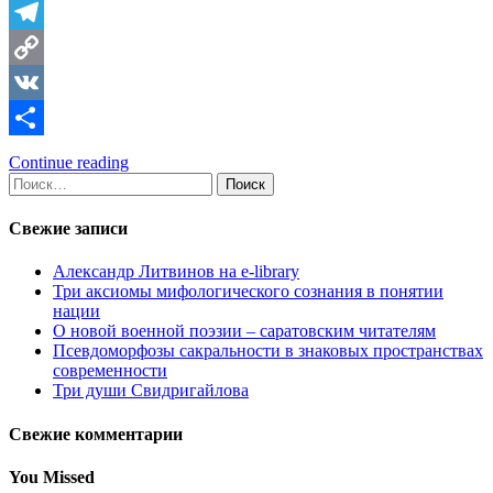
Telegram
Copy
Link
VK
Отправить
Continue reading
Найти:
Свежие записи
Александр Литвинов на e-library
Три аксиомы мифологического сознания в понятии
нации
О новой военной поэзии – саратовским читателям
Псевдоморфозы сакральности в знаковых пространствах
современности
Три души Свидригайлова
Свежие комментарии
You Missed