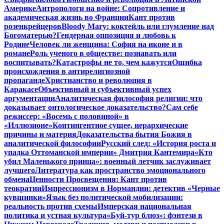
Америке
Антропологи на войне: Сопротивление и
академическая жизнь во Франции
Кант против
розенкрейцеров
Bloody Mary: коктейль или глумление над
Богоматерью?
Гендерная оппозиция и любовь к
Родине
Человек ли женщина: София на иконе и в
романе
Роль ученого в обществе: познавать или
воспитывать?
Катастрофы не то, чем кажутся
Ошибка
происхождения в антирелигиозной
пропаганде
Христианство и революция в
Каракасе
Объективный и субъективный успех
аргументации
Аналитическая философия религии: что
доказывает онтологическое доказательство?
Сам себе
режиссер: «Восемь с половиной» в
«Иллюзионе»
Контингентное сущее, иерархические
причины и материя
Доказательства бытия Божия в
аналитической философии
Русский след: «История роста и
упадка Оттоманской империи» Дмитрия Кантемира
«Кто
убил Маленького принца»: военный летчик заслуживает
лучшего
Литература как пространство эмоционального
обмена
Ценности Просвещения: Кант против
теократии
Импрессионизм в Нормандии: детектив «Черные
кувшинки»
Язык без политической мобилизации:
реальность против схемы
Имперская национальная
политика и устная культура
«Буй-тур блюз»: фэнтези в