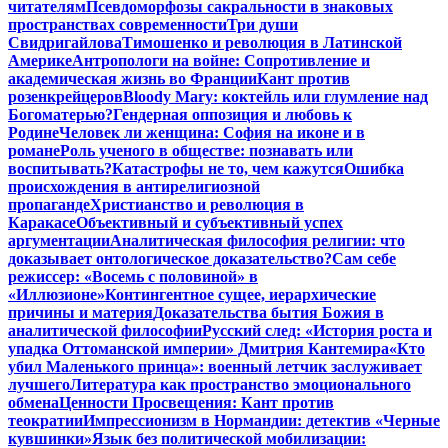
читателям
Псевдоморфозы сакральности в знаковых
пространствах современности
Три души
Свидригайлова
Тимошенко и революция в Латинской
Америке
Антропологи на войне: Сопротивление и
академическая жизнь во Франции
Кант против
розенкрейцеров
Bloody Mary: коктейль или глумление над
Богоматерью?
Гендерная оппозиция и любовь к
Родине
Человек ли женщина: София на иконе и в
романе
Роль ученого в обществе: познавать или
воспитывать?
Катастрофы не то, чем кажутся
Ошибка
происхождения в антирелигиозной
пропаганде
Христианство и революция в
Каракасе
Объективный и субъективный успех
аргументации
Аналитическая философия религии: что
доказывает онтологическое доказательство?
Сам себе
режиссер: «Восемь с половиной» в
«Иллюзионе»
Контингентное сущее, иерархические
причины и материя
Доказательства бытия Божия в
аналитической философии
Русский след: «История роста и
упадка Оттоманской империи» Дмитрия Кантемира
«Кто
убил Маленького принца»: военный летчик заслуживает
лучшего
Литература как пространство эмоционального
обмена
Ценности Просвещения: Кант против
теократии
Импрессионизм в Нормандии: детектив «Черные
кувшинки»
Язык без политической мобилизации: