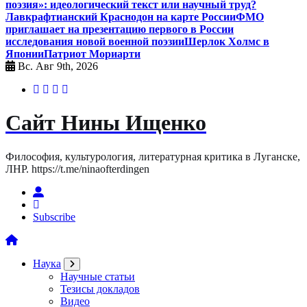
поэзия»: идеологический текст или научный труд?
Лавкрафтианский Краснодон на карте России
ФМО
приглашает на презентацию первого в России
исследования новой военной поэзии
Шерлок Холмс в
Японии
Патриот Мориарти
Вс. Авг 9th, 2026
Сайт Нины Ищенко
Философия, культурология, литературная критика в Луганске,
ЛНР. https://t.me/ninaofterdingen
Subscribe
Наука
Научные статьи
Тезисы докладов
Видео