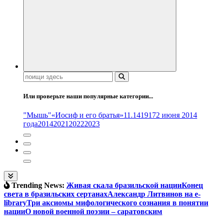
Поиск:
Или проверьте наши популярные категории...
"Мышь"
«Иосиф и его братья»
11.14
1917
2 июня 2014
года
2014
2021
2022
2023
Trending News:
Живая скала бразильской нации
Конец
света в бразильских сертанах
Александр Литвинов на e-
library
Три аксиомы мифологического сознания в понятии
нации
О новой военной поэзии – саратовским