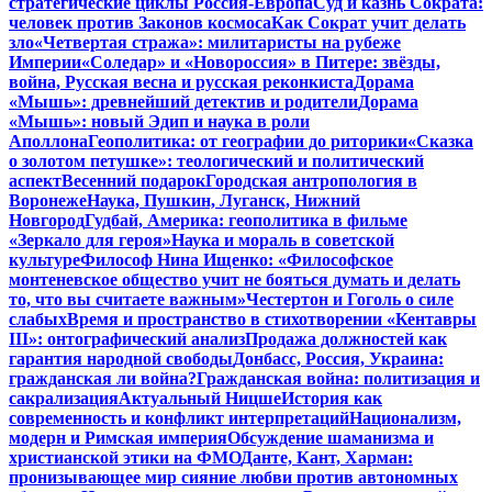
стратегические циклы Россия-Европа
Суд и казнь Сократа:
человек против Законов космоса
Как Сократ учит делать
зло
«Четвертая стража»: милитаристы на рубеже
Империи
«Соледар» и «Новороссия» в Питере: звёзды,
война, Русская весна и русская реконкиста
Дорама
«Мышь»: древнейший детектив и родители
Дорама
«Мышь»: новый Эдип и наука в роли
Аполлона
Геополитика: от географии до риторики
«Сказка
о золотом петушке»: теологический и политический
аспект
Весенний подарок
Городская антропология в
Воронеже
Наука, Пушкин, Луганск, Нижний
Новгород
Гудбай, Америка: геополитика в фильме
«Зеркало для героя»
Наука и мораль в советской
культуре
Философ Нина Ищенко: «Философское
монтеневское общество учит не бояться думать и делать
то, что вы считаете важным»
Честертон и Гоголь о силе
слабых
Время и пространство в стихотворении «Кентавры
III»: онтографический анализ
Продажа должностей как
гарантия народной свободы
Донбасс, Россия, Украина:
гражданская ли война?
Гражданская война: политизация и
сакрализация
Актуальный Ницше
История как
современность и конфликт интерпретаций
Национализм,
модерн и Римская империя
Обсуждение шаманизма и
христианской этики на ФМО
Данте, Кант, Харман:
пронизывающее мир сияние любви против автономных