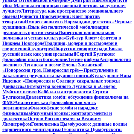
упадка Оттоманской империи» Дмитрия Кантемира
«Кто
убил Маленького принца»: военный летчик заслуживает
лучшего
Литература как пространство эмоционального
обмена
Ценности Просвещения: Кант против
теократии
Импрессионизм в Нормандии: детектив «Черные
кувшинки»
Язык без политической мобилизации:
реальность против схемы
Имперская национальная
политика и устная культура
«Буй-тур блюз»: фэнтези в
Нижнем Новгороде
Традиция, модерн и постмодерн в
современной культуре
«По-русски говорите ради Бога»:
русский язык как универсальный
Сергий Булгаков:
философия пола и богословие
Летние рифмы
Антропология
военного Луганска в поэме Елены Заславской
«Новороссия гроз. Новороссия грёз»
«Преступление и
наказание»: результаты научного поиска
Культуролог Нина
Ищенко: «Новороссия и Соледар: сакральные топосы
Донбасса»
Литература военного Луганска в «Северо-
Муйских огнях»
Каббала и антропология Сергия
Булгакова
Диалектика зомби: обсуждение физикализма на
ФМО
Аналитическая философия как часть
позитивизма
Философские зомби и парадокс
физикализма
Разумный эгоизм: контраргументы и
диалектика
Остров Россия: земля за Великим
Лимитрофом
Геополитика Цымбурского: длинные волны
европейского милитаризма
Геополитика Цымбурского: