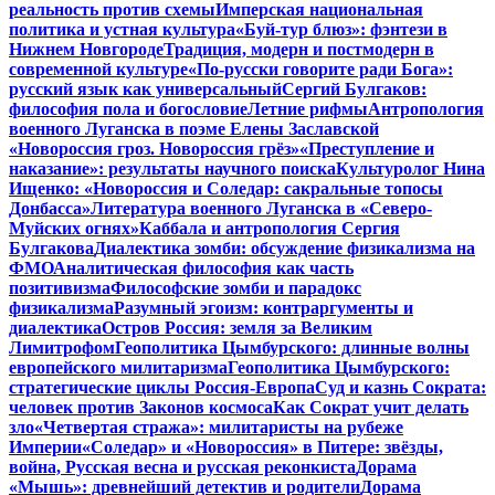
реальность против схемы
Имперская национальная
политика и устная культура
«Буй-тур блюз»: фэнтези в
Нижнем Новгороде
Традиция, модерн и постмодерн в
современной культуре
«По-русски говорите ради Бога»:
русский язык как универсальный
Сергий Булгаков:
философия пола и богословие
Летние рифмы
Антропология
военного Луганска в поэме Елены Заславской
«Новороссия гроз. Новороссия грёз»
«Преступление и
наказание»: результаты научного поиска
Культуролог Нина
Ищенко: «Новороссия и Соледар: сакральные топосы
Донбасса»
Литература военного Луганска в «Северо-
Муйских огнях»
Каббала и антропология Сергия
Булгакова
Диалектика зомби: обсуждение физикализма на
ФМО
Аналитическая философия как часть
позитивизма
Философские зомби и парадокс
физикализма
Разумный эгоизм: контраргументы и
диалектика
Остров Россия: земля за Великим
Лимитрофом
Геополитика Цымбурского: длинные волны
европейского милитаризма
Геополитика Цымбурского:
стратегические циклы Россия-Европа
Суд и казнь Сократа:
человек против Законов космоса
Как Сократ учит делать
зло
«Четвертая стража»: милитаристы на рубеже
Империи
«Соледар» и «Новороссия» в Питере: звёзды,
война, Русская весна и русская реконкиста
Дорама
«Мышь»: древнейший детектив и родители
Дорама