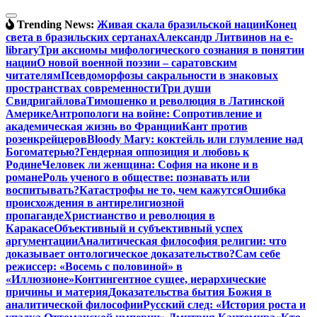
Перейти
к
Trending News:
Живая скала бразильской нации
Конец
содержимому
света в бразильских сертанах
Александр Литвинов на e-
library
Три аксиомы мифологического сознания в понятии
нации
О новой военной поэзии – саратовским
читателям
Псевдоморфозы сакральности в знаковых
пространствах современности
Три души
Свидригайлова
Тимошенко и революция в Латинской
Америке
Антропологи на войне: Сопротивление и
академическая жизнь во Франции
Кант против
розенкрейцеров
Bloody Mary: коктейль или глумление над
Богоматерью?
Гендерная оппозиция и любовь к
Родине
Человек ли женщина: София на иконе и в
романе
Роль ученого в обществе: познавать или
воспитывать?
Катастрофы не то, чем кажутся
Ошибка
происхождения в антирелигиозной
пропаганде
Христианство и революция в
Каракасе
Объективный и субъективный успех
аргументации
Аналитическая философия религии: что
доказывает онтологическое доказательство?
Сам себе
режиссер: «Восемь с половиной» в
«Иллюзионе»
Контингентное сущее, иерархические
причины и материя
Доказательства бытия Божия в
аналитической философии
Русский след: «История роста и