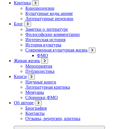
Критика
Кинорецензии
Культурные коды аниме
Литературные рецензии
Блог
Заметки о литературе
Философские комментарии
Интересная история
История культуры
Современная культурная жизнь
ФМО
Живая жизнь
Мероприятия
Публицистика
Книги
Научные книги
Литературная критика
Мемуары
Сборники ФМО
Об авторе
Биография
Контакты
Отзывы, рецензии, критика