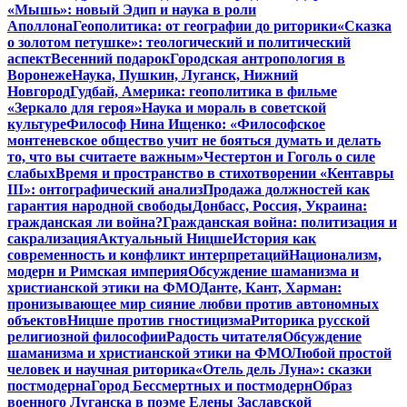
«Мышь»: новый Эдип и наука в роли
Аполлона
Геополитика: от географии до риторики
«Сказка
о золотом петушке»: теологический и политический
аспект
Весенний подарок
Городская антропология в
Воронеже
Наука, Пушкин, Луганск, Нижний
Новгород
Гудбай, Америка: геополитика в фильме
«Зеркало для героя»
Наука и мораль в советской
культуре
Философ Нина Ищенко: «Философское
монтеневское общество учит не бояться думать и делать
то, что вы считаете важным»
Честертон и Гоголь о силе
слабых
Время и пространство в стихотворении «Кентавры
III»: онтографический анализ
Продажа должностей как
гарантия народной свободы
Донбасс, Россия, Украина:
гражданская ли война?
Гражданская война: политизация и
сакрализация
Актуальный Ницше
История как
современность и конфликт интерпретаций
Национализм,
модерн и Римская империя
Обсуждение шаманизма и
христианской этики на ФМО
Данте, Кант, Харман:
пронизывающее мир сияние любви против автономных
объектов
Ницше против гностицизма
Риторика русской
религиозной философии
Радость читателя
Обсуждение
шаманизма и христианской этики на ФМО
Любой простой
человек и научная риторика
«Отель дель Луна»: сказки
постмодерна
Город Бессмертных и постмодерн
Образ
военного Луганска в поэме Елены Заславской