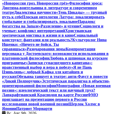
«Новороссия гроз. Новороссия грёз»
Философия эроса:
Диотима-воительница в литературе и современном
театре
Диалектика научности
«Тень Цикады» — трудный
путь к себе
Плоская онтология Латура: локализировать
глобальное и глобализировать локальное
Парадокс
богатства на Западе
«Разделение» и чтение
Социологи и
ученые: конфликт интерпретаций
Христианская
эротическая мистика в жизни и в кино
Социальный
конструкт: фантазия или реальность?
Культуролог Нина
Ищенко: «Ничего не бойся. Ты
справишься»
Разочарования зимы
Компрометация
персонажа у Достоевского: возможности использования в
платоновской философии
Любовь и шпионаж на курском
приграничье
«Записки сумасшедшего капитана»:
нравственный выбор и вера в победу
«Я не Пань
Цзиньлянь»: добрый Кафка для китайцев и
русских
Обезьяна танцует в театре: анти-Фауст в повести
«Дикий Подпоручик»
Эстетическая парадигма в объектно-
ориентированной философии
Монография «Новая военная
поэзия»: идеологический текст или научный труд?
Лавкрафтианский Краснодон на карте России
ФМО
приглашает на презентацию первого в России
исследования новой военной поэзии
Шерлок Холмс в
Японии
Патриот Мориарти
Вс. Авг 9th, 2026