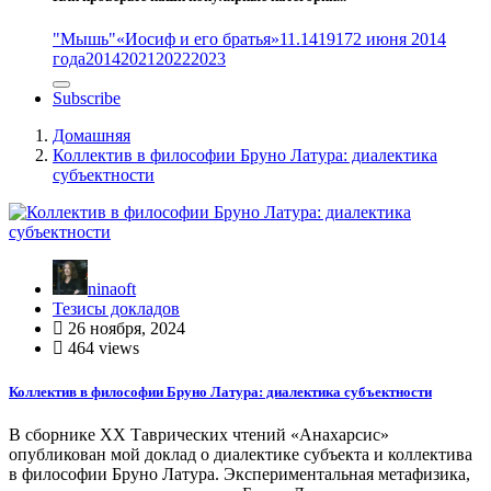
"Мышь"
«Иосиф и его братья»
11.14
1917
2 июня 2014
года
2014
2021
2022
2023
Subscribe
Домашняя
Коллектив в философии Бруно Латура: диалектика
субъектности
ninaoft
Тезисы докладов
26 ноября, 2024
464 views
Коллектив в философии Бруно Латура: диалектика субъектности
В сборнике ХХ Таврических чтений «Анахарсис»
опубликован мой доклад о диалектике субъекта и коллектива
в философии Бруно Латура. Экспериментальная метафизика,