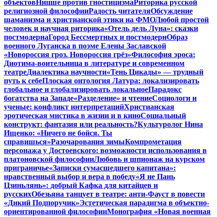
объектов
Ницше против гностицизма
Риторика русской
религиозной философии
Радость читателя
Обсуждение
шаманизма и христианской этики на ФМО
Любой простой
человек и научная риторика
«Отель дель Луна»: сказки
постмодерна
Город Бессмертных и постмодерн
Образ
военного Луганска в поэме Елены Заславской
«Новороссия гроз. Новороссия грёз»
Философия эроса:
Диотима-воительница в литературе и современном
театре
Диалектика научности
«Тень Цикады» — трудный
путь к себе
Плоская онтология Латура: локализировать
глобальное и глобализировать локальное
Парадокс
богатства на Западе
«Разделение» и чтение
Социологи и
ученые: конфликт интерпретаций
Христианская
эротическая мистика в жизни и в кино
Социальный
конструкт: фантазия или реальность?
Культуролог Нина
Ищенко: «Ничего не бойся. Ты
справишься»
Разочарования зимы
Компрометация
персонажа у Достоевского: возможности использования в
платоновской философии
Любовь и шпионаж на курском
приграничье
«Записки сумасшедшего капитана»:
нравственный выбор и вера в победу
«Я не Пань
Цзиньлянь»: добрый Кафка для китайцев и
русских
Обезьяна танцует в театре: анти-Фауст в повести
«Дикий Подпоручик»
Эстетическая парадигма в объектно-
ориентированной философии
Монография «Новая военная