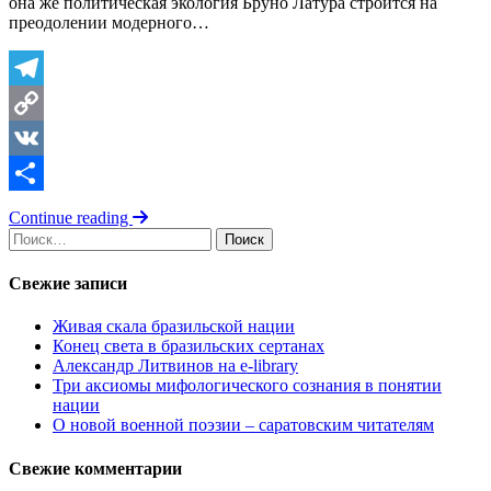
она же политическая экология Бруно Латура строится на
преодолении модерного…
Telegram
Copy
Link
VK
Отправить
Continue reading
Найти:
Свежие записи
Живая скала бразильской нации
Конец света в бразильских сертанах
Александр Литвинов на e-library
Три аксиомы мифологического сознания в понятии
нации
О новой военной поэзии – саратовским читателям
Свежие комментарии