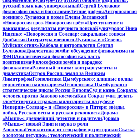
современной культуре
«По-русски говорите ради Бога»:
русский язык как универсальный
Сергий Булгаков:
философия пола и богословие
Летние рифмы
Антропология
военного Луганска в поэме Елены Заславской
«Новороссия гроз. Новороссия грёз»
«Преступление и
наказание»: результаты научного поиска
Культуролог Нина
Ищенко: «Новороссия и Соледар: сакральные топосы
Донбасса»
Литература военного Луганска в «Северо-
Муйских огнях»
Каббала и антропология Сергия
Булгакова
Диалектика зомби: обсуждение физикализма на
ФМО
Аналитическая философия как часть
позитивизма
Философские зомби и парадокс
физикализма
Разумный эгоизм: контраргументы и
диалектика
Остров Россия: земля за Великим
Лимитрофом
Геополитика Цымбурского: длинные волны
европейского милитаризма
Геополитика Цымбурского:
стратегические циклы Россия-Европа
Суд и казнь Сократа:
человек против Законов космоса
Как Сократ учит делать
зло
«Четвертая стража»: милитаристы на рубеже
Империи
«Соледар» и «Новороссия» в Питере: звёзды,
война, Русская весна и русская реконкиста
Дорама
«Мышь»: древнейший детектив и родители
Дорама
«Мышь»: новый Эдип и наука в роли
Аполлона
Геополитика: от географии до риторики
«Сказка
о золотом петушке»: теологический и политический