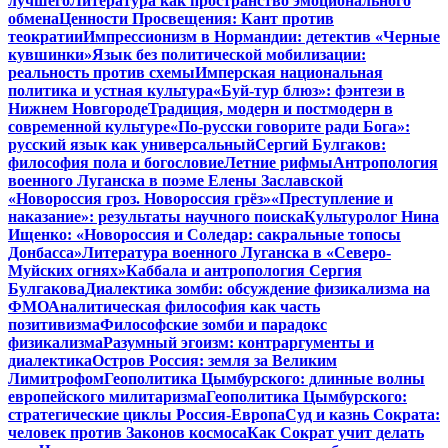
лучшего
Литература как пространство эмоционального
обмена
Ценности Просвещения: Кант против
теократии
Импрессионизм в Нормандии: детектив «Черные
кувшинки»
Язык без политической мобилизации:
реальность против схемы
Имперская национальная
политика и устная культура
«Буй-тур блюз»: фэнтези в
Нижнем Новгороде
Традиция, модерн и постмодерн в
современной культуре
«По-русски говорите ради Бога»:
русский язык как универсальный
Сергий Булгаков:
философия пола и богословие
Летние рифмы
Антропология
военного Луганска в поэме Елены Заславской
«Новороссия гроз. Новороссия грёз»
«Преступление и
наказание»: результаты научного поиска
Культуролог Нина
Ищенко: «Новороссия и Соледар: сакральные топосы
Донбасса»
Литература военного Луганска в «Северо-
Муйских огнях»
Каббала и антропология Сергия
Булгакова
Диалектика зомби: обсуждение физикализма на
ФМО
Аналитическая философия как часть
позитивизма
Философские зомби и парадокс
физикализма
Разумный эгоизм: контраргументы и
диалектика
Остров Россия: земля за Великим
Лимитрофом
Геополитика Цымбурского: длинные волны
европейского милитаризма
Геополитика Цымбурского:
стратегические циклы Россия-Европа
Суд и казнь Сократа:
человек против Законов космоса
Как Сократ учит делать