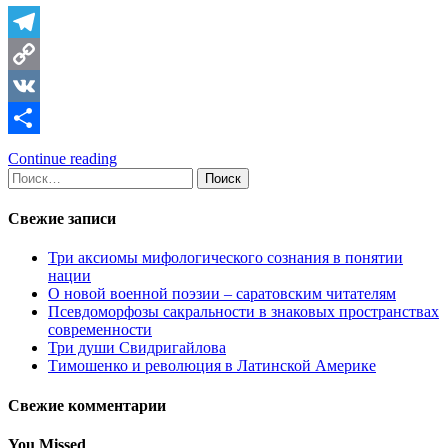
Telegram
Copy
Link
VK
Отправить
Continue reading
Найти:
Свежие записи
Три аксиомы мифологического сознания в понятии
нации
О новой военной поэзии – саратовским читателям
Псевдоморфозы сакральности в знаковых пространствах
современности
Три души Свидригайлова
Тимошенко и революция в Латинской Америке
Свежие комментарии
You Missed