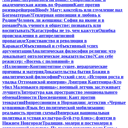
академическая жизнь во Франции
Кант против
розенкрейцеров
Bloody Mary: коктейль или глумление над
Богоматерью?
Гендерная оппозиция и любовь к
Родине
Человек ли женщина: София на иконе и в
романе
Роль ученого в обществе: познавать или
воспитывать?
Катастрофы не то, чем кажутся
Ошибка
происхождения в антирелигиозной
пропаганде
Христианство и революция в
Каракасе
Объективный и субъективный успех
аргументации
Аналитическая философия религии: что
доказывает онтологическое доказательство?
Сам себе
режиссер: «Восемь с половиной» в
«Иллюзионе»
Контингентное сущее, иерархические
причины и материя
Доказательства бытия Божия в
аналитической философии
Русский след: «История роста и
упадка Оттоманской империи» Дмитрия Кантемира
«Кто
убил Маленького принца»: военный летчик заслуживает
лучшего
Литература как пространство эмоционального
обмена
Ценности Просвещения: Кант против
теократии
Импрессионизм в Нормандии: детектив «Черные
кувшинки»
Язык без политической мобилизации:
реальность против схемы
Имперская национальная
политика и устная культура
«Буй-тур блюз»: фэнтези в
Нижнем Новгороде
Традиция, модерн и постмодерн в