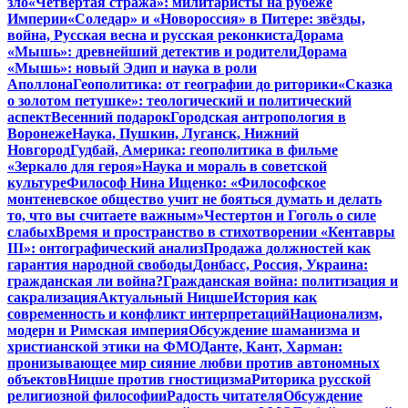
зло
«Четвертая стража»: милитаристы на рубеже
Империи
«Соледар» и «Новороссия» в Питере: звёзды,
война, Русская весна и русская реконкиста
Дорама
«Мышь»: древнейший детектив и родители
Дорама
«Мышь»: новый Эдип и наука в роли
Аполлона
Геополитика: от географии до риторики
«Сказка
о золотом петушке»: теологический и политический
аспект
Весенний подарок
Городская антропология в
Воронеже
Наука, Пушкин, Луганск, Нижний
Новгород
Гудбай, Америка: геополитика в фильме
«Зеркало для героя»
Наука и мораль в советской
культуре
Философ Нина Ищенко: «Философское
монтеневское общество учит не бояться думать и делать
то, что вы считаете важным»
Честертон и Гоголь о силе
слабых
Время и пространство в стихотворении «Кентавры
III»: онтографический анализ
Продажа должностей как
гарантия народной свободы
Донбасс, Россия, Украина:
гражданская ли война?
Гражданская война: политизация и
сакрализация
Актуальный Ницше
История как
современность и конфликт интерпретаций
Национализм,
модерн и Римская империя
Обсуждение шаманизма и
христианской этики на ФМО
Данте, Кант, Харман:
пронизывающее мир сияние любви против автономных
объектов
Ницше против гностицизма
Риторика русской
религиозной философии
Радость читателя
Обсуждение