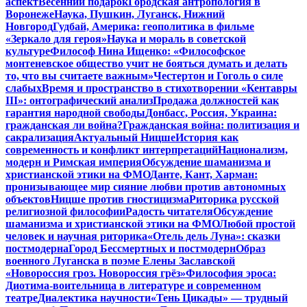
аспект
Весенний подарок
Городская антропология в
Воронеже
Наука, Пушкин, Луганск, Нижний
Новгород
Гудбай, Америка: геополитика в фильме
«Зеркало для героя»
Наука и мораль в советской
культуре
Философ Нина Ищенко: «Философское
монтеневское общество учит не бояться думать и делать
то, что вы считаете важным»
Честертон и Гоголь о силе
слабых
Время и пространство в стихотворении «Кентавры
III»: онтографический анализ
Продажа должностей как
гарантия народной свободы
Донбасс, Россия, Украина:
гражданская ли война?
Гражданская война: политизация и
сакрализация
Актуальный Ницше
История как
современность и конфликт интерпретаций
Национализм,
модерн и Римская империя
Обсуждение шаманизма и
христианской этики на ФМО
Данте, Кант, Харман:
пронизывающее мир сияние любви против автономных
объектов
Ницше против гностицизма
Риторика русской
религиозной философии
Радость читателя
Обсуждение
шаманизма и христианской этики на ФМО
Любой простой
человек и научная риторика
«Отель дель Луна»: сказки
постмодерна
Город Бессмертных и постмодерн
Образ
военного Луганска в поэме Елены Заславской
«Новороссия гроз. Новороссия грёз»
Философия эроса:
Диотима-воительница в литературе и современном
театре
Диалектика научности
«Тень Цикады» — трудный