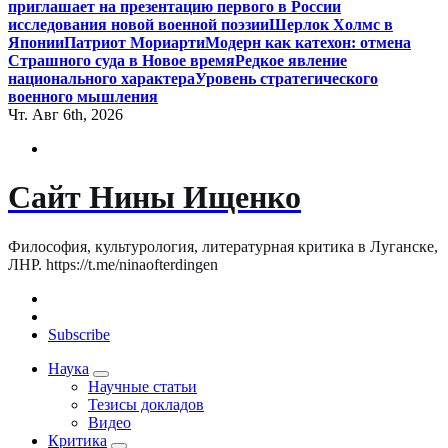
приглашает на презентацию первого в России
исследования новой военной поэзии
Шерлок Холмс в
Японии
Патриот Мориарти
Модерн как катехон: отмена
Страшного суда в Новое время
Редкое явление
национального характера
Уровень стратегического
военного мышления
Чт. Авг 6th, 2026
Сайт Нины Ищенко
Философия, культурология, литературная критика в Луганске,
ЛНР. https://t.me/ninaofterdingen
Subscribe
Наука
Научные статьи
Тезисы докладов
Видео
Критика