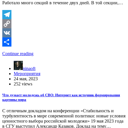
Работало много секций в течение двух дней. В той секции,…
Telegram
Copy
Link
VK
Отправить
Continue reading
ninaoft
Мероприятия
24 мая, 2023
252 views
Что думает молодежь об СВО: Интернет как источник формирования
картины мира
С отличным докладом на конференции «Стабильность и
турбулентность в мире современной политики: новые условия
ценностного выбора российской молодежи» 19 мая 2023 года
в СГУ выступил Александр Казаков. Доклад на тему…