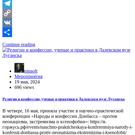
Telegram
Copy
Link
VK
Отправить
Continue reading
ninaoft
Мероприятия
19 мая, 2024
696 views
Религии и конфессии, ученые и практики в Далевском вузе Луганска
В четверг, 16 мая, приняла участие в научно-практической
конференции «Народы и конфессии Донбасса – против
неонацизма, экстремизма и ксенофобии»: https://я-
горжусь.рф/events/nauchno-prakticheskaya-konferentsiya-narody-i-
konfessii-donbassa-protiv-neonatsizma-ekstremizma-i-ksenofobii/