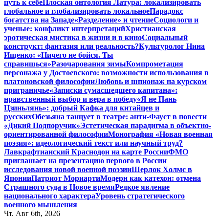
путь к себе
Плоская онтология Латура: локализировать
глобальное и глобализировать локальное
Парадокс
богатства на Западе
«Разделение» и чтение
Социологи и
ученые: конфликт интерпретаций
Христианская
эротическая мистика в жизни и в кино
Социальный
конструкт: фантазия или реальность?
Культуролог Нина
Ищенко: «Ничего не бойся. Ты
справишься»
Разочарования зимы
Компрометация
персонажа у Достоевского: возможности использования в
платоновской философии
Любовь и шпионаж на курском
приграничье
«Записки сумасшедшего капитана»:
нравственный выбор и вера в победу
«Я не Пань
Цзиньлянь»: добрый Кафка для китайцев и
русских
Обезьяна танцует в театре: анти-Фауст в повести
«Дикий Подпоручик»
Эстетическая парадигма в объектно-
ориентированной философии
Монография «Новая военная
поэзия»: идеологический текст или научный труд?
Лавкрафтианский Краснодон на карте России
ФМО
приглашает на презентацию первого в России
исследования новой военной поэзии
Шерлок Холмс в
Японии
Патриот Мориарти
Модерн как катехон: отмена
Страшного суда в Новое время
Редкое явление
национального характера
Уровень стратегического
военного мышления
Чт. Авг 6th, 2026