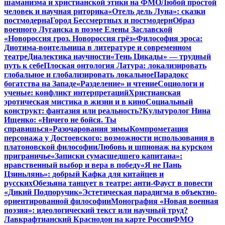
шаманизма и христианской этики на ФМО
Любой простой
человек и научная риторика
«Отель дель Луна»: сказки
постмодерна
Город Бессмертных и постмодерн
Образ
военного Луганска в поэме Елены Заславской
«Новороссия гроз. Новороссия грёз»
Философия эроса:
Диотима-воительница в литературе и современном
театре
Диалектика научности
«Тень Цикады» — трудный
путь к себе
Плоская онтология Латура: локализировать
глобальное и глобализировать локальное
Парадокс
богатства на Западе
«Разделение» и чтение
Социологи и
ученые: конфликт интерпретаций
Христианская
эротическая мистика в жизни и в кино
Социальный
конструкт: фантазия или реальность?
Культуролог Нина
Ищенко: «Ничего не бойся. Ты
справишься»
Разочарования зимы
Компрометация
персонажа у Достоевского: возможности использования в
платоновской философии
Любовь и шпионаж на курском
приграничье
«Записки сумасшедшего капитана»:
нравственный выбор и вера в победу
«Я не Пань
Цзиньлянь»: добрый Кафка для китайцев и
русских
Обезьяна танцует в театре: анти-Фауст в повести
«Дикий Подпоручик»
Эстетическая парадигма в объектно-
ориентированной философии
Монография «Новая военная
поэзия»: идеологический текст или научный труд?
Лавкрафтианский Краснодон на карте России
ФМО