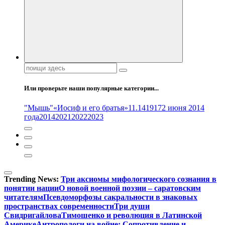
Поиск:
Или проверьте наши популярные категории...
"Мышь"
«Иосиф и его братья»
11.14
1917
2 июня 2014
года
2014
2021
2022
2023
Trending News:
Три аксиомы мифологического сознания в
понятии нации
О новой военной поэзии – саратовским
читателям
Псевдоморфозы сакральности в знаковых
пространствах современности
Три души
Свидригайлова
Тимошенко и революция в Латинской
Америке
Антропологи на войне: Сопротивление и