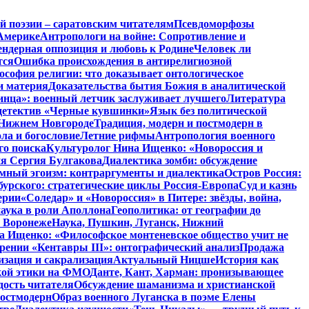
й поэзии – саратовским читателям
Псевдоморфозы
Америке
Антропологи на войне: Сопротивление и
ендерная оппозиция и любовь к Родине
Человек ли
тся
Ошибка происхождения в антирелигиозной
софия религии: что доказывает онтологическое
и материя
Доказательства бытия Божия в аналитической
инца»: военный летчик заслуживает лучшего
Литература
детектив «Черные кувшинки»
Язык без политической
 Нижнем Новгороде
Традиция, модерн и постмодерн в
ла и богословие
Летние рифмы
Антропология военного
го поиска
Культуролог Нина Ищенко: «Новороссия и
ия Сергия Булгакова
Диалектика зомби: обсуждение
мный эгоизм: контраргументы и диалектика
Остров Россия:
урского: стратегические циклы Россия-Европа
Суд и казнь
ерии
«Соледар» и «Новороссия» в Питере: звёзды, война,
аука в роли Аполлона
Геополитика: от географии до
в Воронеже
Наука, Пушкин, Луганск, Нижний
 Ищенко: «Философское монтеневское общество учит не
рении «Кентавры III»: онтографический анализ
Продажа
изация и сакрализация
Актуальный Ницше
История как
кой этики на ФМО
Данте, Кант, Харман: пронизывающее
дость читателя
Обсуждение шаманизма и христианской
постмодерн
Образ военного Луганска в поэме Елены