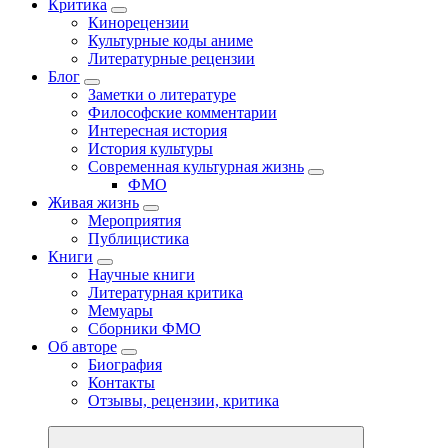
Критика
Кинорецензии
Культурные коды аниме
Литературные рецензии
Блог
Заметки о литературе
Философские комментарии
Интересная история
История культуры
Современная культурная жизнь
ФМО
Живая жизнь
Мероприятия
Публицистика
Книги
Научные книги
Литературная критика
Мемуары
Сборники ФМО
Об авторе
Биография
Контакты
Отзывы, рецензии, критика