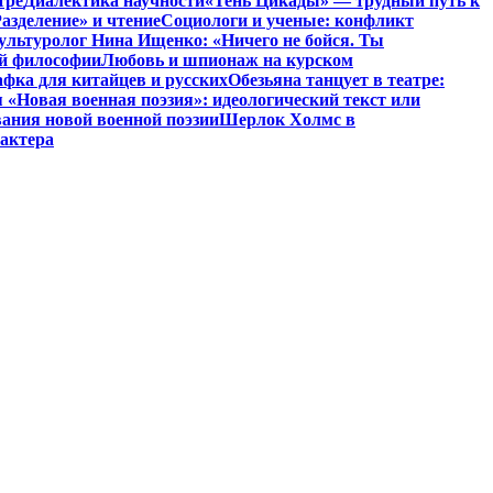
тре
Диалектика научности
«Тень Цикады» — трудный путь к
азделение» и чтение
Социологи и ученые: конфликт
ультуролог Нина Ищенко: «Ничего не бойся. Ты
ой философии
Любовь и шпионаж на курском
фка для китайцев и русских
Обезьяна танцует в театре:
«Новая военная поэзия»: идеологический текст или
ания новой военной поэзии
Шерлок Холмс в
рактера