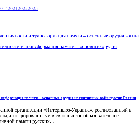
2014
2021
2022
2023
идентичности и трансформация памяти – основные орудия когни
рансформация памяти – основные орудия когнитивных войн против России
твенной организации «Интерньюз-Украина», реализованный в
туры,интегрированными в европейское образовательное
ктивной памяти русских…