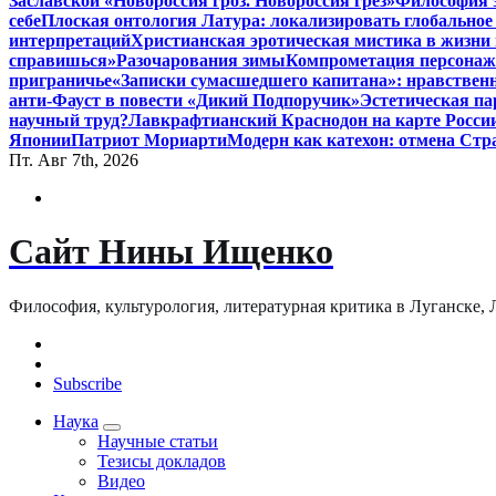
Заславской «Новороссия гроз. Новороссия грёз»
Философия э
себе
Плоская онтология Латура: локализировать глобальное
интерпретаций
Христианская эротическая мистика в жизни 
справишься»
Разочарования зимы
Компрометация персонажа
приграничье
«Записки сумасшедшего капитана»: нравственн
анти-Фауст в повести «Дикий Подпоручик»
Эстетическая па
научный труд?
Лавкрафтианский Краснодон на карте Росси
Японии
Патриот Мориарти
Модерн как катехон: отмена Стр
Пт. Авг 7th, 2026
Сайт Нины Ищенко
Философия, культурология, литературная критика в Луганске, ЛНР
Subscribe
Наука
Научные статьи
Тезисы докладов
Видео