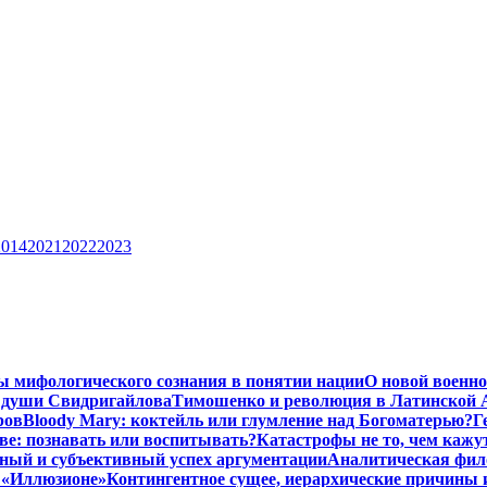
2014
2021
2022
2023
ы мифологического сознания в понятии нации
О новой военно
 души Свидригайлова
Тимошенко и революция в Латинской 
ров
Bloody Mary: коктейль или глумление над Богоматерью?
Г
тве: познавать или воспитывать?
Катастрофы не то, чем кажу
ный и субъективный успех аргументации
Аналитическая фило
в «Иллюзионе»
Контингентное сущее, иерархические причины 