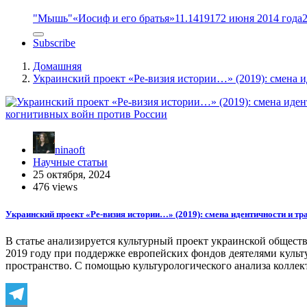
"Мышь"
«Иосиф и его братья»
11.14
1917
2 июня 2014 года
Subscribe
Домашняя
Украинский проект «Ре-визия истории…» (2019): смена 
ninaoft
Научные статьи
25 октября, 2024
476 views
Украинский проект «Ре-визия истории…» (2019): смена идентичности и т
В статье анализируется культурный проект украинской общес
2019 году при поддержке европейских фондов деятелями куль
пространство. С помощью культурологического анализа колле