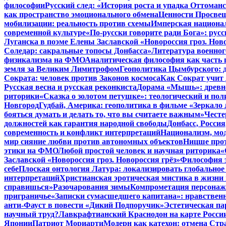
философии
Русский след: «История роста и упадка Оттома
как пространство эмоционального обмена
Ценности Просвещ
мобилизации: реальность против схемы
Имперская национал
современной культуре
«По-русски говорите ради Бога»: рус
Луганска в поэме Елены Заславской «Новороссия гроз. Ново
Соледар: сакральные топосы Донбасса»
Литература военног
физикализма на ФМО
Аналитическая философия как часть 
земля за Великим Лимитрофом
Геополитика Цымбурского: 
Сократа: человек против Законов космоса
Как Сократ учит 
Русская весна и русская реконкиста
Дорама «Мышь»: древне
риторики
«Сказка о золотом петушке»: теологический и пол
Новгород
Гудбай, Америка: геополитика в фильме «Зеркало 
бояться думать и делать то, что вы считаете важным»
Честе
должностей как гарантия народной свободы
Донбасс, Росси
современность и конфликт интерпретаций
Национализм, мо
мир сияние любви против автономных объектов
Ницше прот
этики на ФМО
Любой простой человек и научная риторика
«
Заславской «Новороссия гроз. Новороссия грёз»
Философия э
себе
Плоская онтология Латура: локализировать глобальное
интерпретаций
Христианская эротическая мистика в жизни 
справишься»
Разочарования зимы
Компрометация персонажа
приграничье
«Записки сумасшедшего капитана»: нравственн
анти-Фауст в повести «Дикий Подпоручик»
Эстетическая па
научный труд?
Лавкрафтианский Краснодон на карте Росси
Японии
Патриот Мориарти
Модерн как катехон: отмена Стр