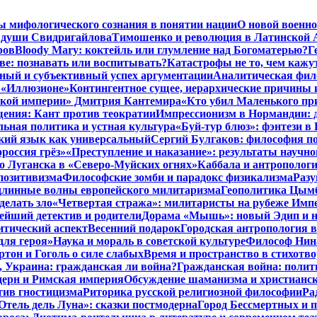
ы мифологического сознания в понятии нации
О новой военно
 души Свидригайлова
Тимошенко и революция в Латинской 
ров
Bloody Mary: коктейль или глумление над Богоматерью?
Г
тве: познавать или воспитывать?
Катастрофы не то, чем кажу
ный и субъективный успех аргументации
Аналитическая фило
в «Иллюзионе»
Контингентное сущее, иерархические причины 
нской империи» Дмитрия Кантемира
«Кто убил Маленького пр
ения: Кант против теократии
Импрессионизм в Нормандии: 
ьная политика и устная культура
«Буй-тур блюз»: фэнтези в
ский язык как универсальный
Сергий Булгаков: философия по
россия грёз»
«Преступление и наказание»: результаты научно
о Луганска в «Северо-Муйских огнях»
Каббала и антрополог
позитивизма
Философские зомби и парадокс физикализма
Разу
длинные волны европейского милитаризма
Геополитика Цымб
делать зло
«Четвертая стража»: милитаристы на рубеже Имп
йший детектив и родители
Дорама «Мышь»: новый Эдип и н
итический аспект
Весенний подарок
Городская антропология 
для героя»
Наука и мораль в советской культуре
Философ Нина
ртон и Гоголь о силе слабых
Время и пространство в стихотво
я, Украина: гражданская ли война?
Гражданская война: полит
дерн и Римская империя
Обсуждение шаманизма и христианс
ив гностицизма
Риторика русской религиозной философии
Ра
Отель дель Луна»: сказки постмодерна
Город Бессмертных и 