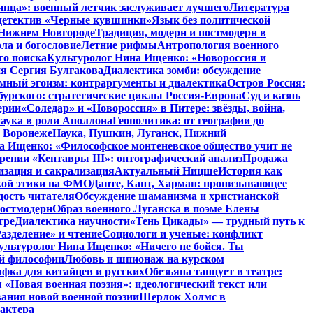
инца»: военный летчик заслуживает лучшего
Литература
детектив «Черные кувшинки»
Язык без политической
 Нижнем Новгороде
Традиция, модерн и постмодерн в
ла и богословие
Летние рифмы
Антропология военного
го поиска
Культуролог Нина Ищенко: «Новороссия и
ия Сергия Булгакова
Диалектика зомби: обсуждение
мный эгоизм: контраргументы и диалектика
Остров Россия:
урского: стратегические циклы Россия-Европа
Суд и казнь
ерии
«Соледар» и «Новороссия» в Питере: звёзды, война,
аука в роли Аполлона
Геополитика: от географии до
в Воронеже
Наука, Пушкин, Луганск, Нижний
 Ищенко: «Философское монтеневское общество учит не
рении «Кентавры III»: онтографический анализ
Продажа
изация и сакрализация
Актуальный Ницше
История как
кой этики на ФМО
Данте, Кант, Харман: пронизывающее
дость читателя
Обсуждение шаманизма и христианской
постмодерн
Образ военного Луганска в поэме Елены
тре
Диалектика научности
«Тень Цикады» — трудный путь к
азделение» и чтение
Социологи и ученые: конфликт
ультуролог Нина Ищенко: «Ничего не бойся. Ты
ой философии
Любовь и шпионаж на курском
фка для китайцев и русских
Обезьяна танцует в театре:
«Новая военная поэзия»: идеологический текст или
ания новой военной поэзии
Шерлок Холмс в
рактера