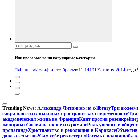
Поиск:
Или проверьте наши популярные категории...
"Мышь"
«Иосиф и его братья»
11.14
1917
2 июня 2014 года
Trending News:
Александр Литвинов на e-library
Три аксиом
сакральности в знаковых пространствах современности
Три
академическая жизнь во Франции
Кант против розенкрейце
женщина: София на иконе и в романе
Роль ученого в общес
пропаганде
Христианство и революция в Каракасе
Объектив
доказательство?
Сам себе режиссер: «Восемь с половиной» 