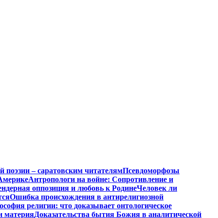
й поэзии – саратовским читателям
Псевдоморфозы
Америке
Антропологи на войне: Сопротивление и
ендерная оппозиция и любовь к Родине
Человек ли
тся
Ошибка происхождения в антирелигиозной
софия религии: что доказывает онтологическое
и материя
Доказательства бытия Божия в аналитической