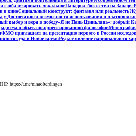
роса: Диотима-воительница в литературе и современном теа
 и глобализировать локальное
Парадокс богатства на Западе
«Р
и в кино
Социальный конструкт: фантазия или реальность?
К
 у Достоевского: возможности использования в платоновск
ый выбор и вера в победу
«Я не Пань Цзиньлянь»: добрый Ка
радигма в объектно-ориентированной философии
Монография 
и
ФМО приглашает на презентацию первого в России исследов
ашного суда в Новое время
Редкое явление национального ха
. https://t.me/ninaofterdingen