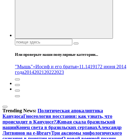
Поиск:
Или проверьте наши популярные категории...
"Мышь"
«Иосиф и его братья»
11.14
1917
2 июня 2014
года
2014
2021
2022
2023
Trending News:
Политическая апокалиптика
Канудоса
Гносеология восстания: как узнать, что
происходит в Канудосе?
Живая скала бразильской
нации
Конец света в бразильских сертанах
Александр
Литвинов на e-library
Три аксиомы мифологического
сознания в понятии нации
О новой военной поэзии –