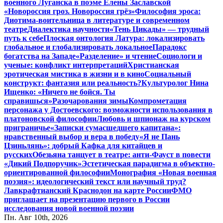
военного Луганска в поэме Елены Заславской
«Новороссия гроз. Новороссия грёз»
Философия эроса:
Диотима-воительница в литературе и современном
театре
Диалектика научности
«Тень Цикады» — трудный
путь к себе
Плоская онтология Латура: локализировать
глобальное и глобализировать локальное
Парадокс
богатства на Западе
«Разделение» и чтение
Социологи и
ученые: конфликт интерпретаций
Христианская
эротическая мистика в жизни и в кино
Социальный
конструкт: фантазия или реальность?
Культуролог Нина
Ищенко: «Ничего не бойся. Ты
справишься»
Разочарования зимы
Компрометация
персонажа у Достоевского: возможности использования в
платоновской философии
Любовь и шпионаж на курском
приграничье
«Записки сумасшедшего капитана»:
нравственный выбор и вера в победу
«Я не Пань
Цзиньлянь»: добрый Кафка для китайцев и
русских
Обезьяна танцует в театре: анти-Фауст в повести
«Дикий Подпоручик»
Эстетическая парадигма в объектно-
ориентированной философии
Монография «Новая военная
поэзия»: идеологический текст или научный труд?
Лавкрафтианский Краснодон на карте России
ФМО
приглашает на презентацию первого в России
исследования новой военной поэзии
Пн. Авг 10th, 2026