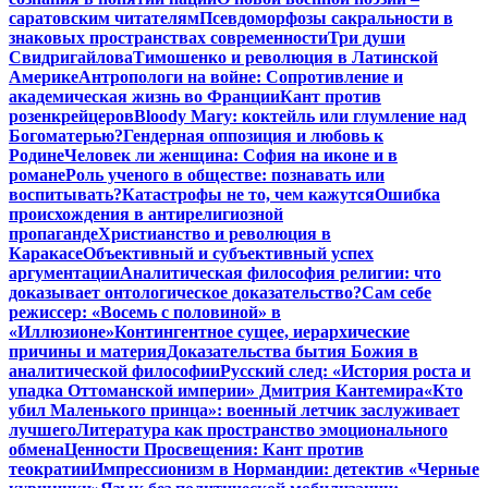
саратовским читателям
Псевдоморфозы сакральности в
знаковых пространствах современности
Три души
Свидригайлова
Тимошенко и революция в Латинской
Америке
Антропологи на войне: Сопротивление и
академическая жизнь во Франции
Кант против
розенкрейцеров
Bloody Mary: коктейль или глумление над
Богоматерью?
Гендерная оппозиция и любовь к
Родине
Человек ли женщина: София на иконе и в
романе
Роль ученого в обществе: познавать или
воспитывать?
Катастрофы не то, чем кажутся
Ошибка
происхождения в антирелигиозной
пропаганде
Христианство и революция в
Каракасе
Объективный и субъективный успех
аргументации
Аналитическая философия религии: что
доказывает онтологическое доказательство?
Сам себе
режиссер: «Восемь с половиной» в
«Иллюзионе»
Контингентное сущее, иерархические
причины и материя
Доказательства бытия Божия в
аналитической философии
Русский след: «История роста и
упадка Оттоманской империи» Дмитрия Кантемира
«Кто
убил Маленького принца»: военный летчик заслуживает
лучшего
Литература как пространство эмоционального
обмена
Ценности Просвещения: Кант против
теократии
Импрессионизм в Нормандии: детектив «Черные