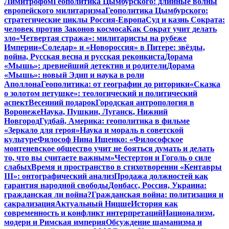
Лимитрофом
Геополитика Цымбурского: длинные волны
европейского милитаризма
Геополитика Цымбурского:
стратегические циклы Россия-Европа
Суд и казнь Сократа:
человек против Законов космоса
Как Сократ учит делать
зло
«Четвертая стража»: милитаристы на рубеже
Империи
«Соледар» и «Новороссия» в Питере: звёзды,
война, Русская весна и русская реконкиста
Дорама
«Мышь»: древнейший детектив и родители
Дорама
«Мышь»: новый Эдип и наука в роли
Аполлона
Геополитика: от географии до риторики
«Сказка
о золотом петушке»: теологический и политический
аспект
Весенний подарок
Городская антропология в
Воронеже
Наука, Пушкин, Луганск, Нижний
Новгород
Гудбай, Америка: геополитика в фильме
«Зеркало для героя»
Наука и мораль в советской
культуре
Философ Нина Ищенко: «Философское
монтеневское общество учит не бояться думать и делать
то, что вы считаете важным»
Честертон и Гоголь о силе
слабых
Время и пространство в стихотворении «Кентавры
III»: онтографический анализ
Продажа должностей как
гарантия народной свободы
Донбасс, Россия, Украина:
гражданская ли война?
Гражданская война: политизация и
сакрализация
Актуальный Ницше
История как
современность и конфликт интерпретаций
Национализм,
модерн и Римская империя
Обсуждение шаманизма и