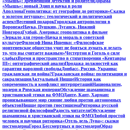
«Мышь»: древнейший детектив и родители
Дорама
«Мышь»: новый Эдип и наука в роли
Аполлона
Геополитика: от географии до риторики
«Сказка
о золотом петушке»: теологический и политический
аспект
Весенний подарок
Городская антропология в
Воронеже
Наука, Пушкин, Луганск, Нижний
Новгород
Гудбай, Америка: геополитика в фильме
«Зеркало для героя»
Наука и мораль в советской
культуре
Философ Нина Ищенко: «Философское
монтеневское общество учит не бояться думать и делать
то, что вы считаете важным»
Честертон и Гоголь о силе
слабых
Время и пространство в стихотворении «Кентавры
III»: онтографический анализ
Продажа должностей как
гарантия народной свободы
Донбасс, Россия, Украина:
гражданская ли война?
Гражданская война: политизация и
сакрализация
Актуальный Ницше
История как
современность и конфликт интерпретаций
Национализм,
модерн и Римская империя
Обсуждение шаманизма и
христианской этики на ФМО
Данте, Кант, Харман:
пронизывающее мир сияние любви против автономных
объектов
Ницше против гностицизма
Риторика русской
религиозной философии
Радость читателя
Обсуждение
шаманизма и христианской этики на ФМО
Любой простой
человек и научная риторика
«Отель дель Луна»: сказки
постмодерна
Город Бессмертных и постмодерн
Образ