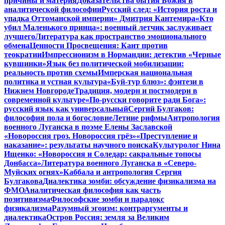
причины и материя
Доказательства бытия Божия в
аналитической философии
Русский след: «История роста и
упадка Оттоманской империи» Дмитрия Кантемира
«Кто
убил Маленького принца»: военный летчик заслуживает
лучшего
Литература как пространство эмоционального
обмена
Ценности Просвещения: Кант против
теократии
Импрессионизм в Нормандии: детектив «Черные
кувшинки»
Язык без политической мобилизации:
реальность против схемы
Имперская национальная
политика и устная культура
«Буй-тур блюз»: фэнтези в
Нижнем Новгороде
Традиция, модерн и постмодерн в
современной культуре
«По-русски говорите ради Бога»:
русский язык как универсальный
Сергий Булгаков:
философия пола и богословие
Летние рифмы
Антропология
военного Луганска в поэме Елены Заславской
«Новороссия гроз. Новороссия грёз»
«Преступление и
наказание»: результаты научного поиска
Культуролог Нина
Ищенко: «Новороссия и Соледар: сакральные топосы
Донбасса»
Литература военного Луганска в «Северо-
Муйских огнях»
Каббала и антропология Сергия
Булгакова
Диалектика зомби: обсуждение физикализма на
ФМО
Аналитическая философия как часть
позитивизма
Философские зомби и парадокс
физикализма
Разумный эгоизм: контраргументы и
диалектика
Остров Россия: земля за Великим