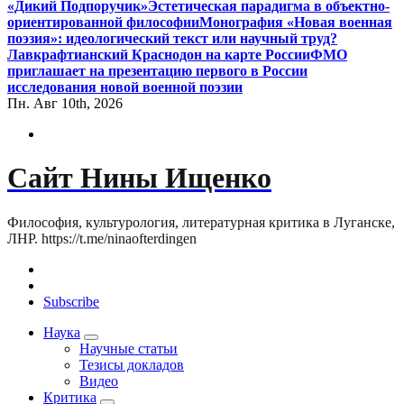
«Дикий Подпоручик»
Эстетическая парадигма в объектно-
ориентированной философии
Монография «Новая военная
поэзия»: идеологический текст или научный труд?
Лавкрафтианский Краснодон на карте России
ФМО
приглашает на презентацию первого в России
исследования новой военной поэзии
Пн. Авг 10th, 2026
Сайт Нины Ищенко
Философия, культурология, литературная критика в Луганске,
ЛНР. https://t.me/ninaofterdingen
Subscribe
Наука
Научные статьи
Тезисы докладов
Видео
Критика