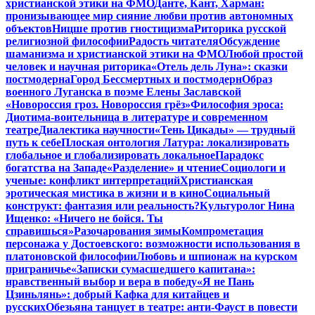
христианской этики на ФМО
Данте, Кант, Харман:
пронизывающее мир сияние любви против автономных
объектов
Ницше против гностицизма
Риторика русской
религиозной философии
Радость читателя
Обсуждение
шаманизма и христианской этики на ФМО
Любой простой
человек и научная риторика
«Отель дель Луна»: сказки
постмодерна
Город Бессмертных и постмодерн
Образ
военного Луганска в поэме Елены Заславской
«Новороссия гроз. Новороссия грёз»
Философия эроса:
Диотима-воительница в литературе и современном
театре
Диалектика научности
«Тень Цикады» — трудный
путь к себе
Плоская онтология Латура: локализировать
глобальное и глобализировать локальное
Парадокс
богатства на Западе
«Разделение» и чтение
Социологи и
ученые: конфликт интерпретаций
Христианская
эротическая мистика в жизни и в кино
Социальный
конструкт: фантазия или реальность?
Культуролог Нина
Ищенко: «Ничего не бойся. Ты
справишься»
Разочарования зимы
Компрометация
персонажа у Достоевского: возможности использования в
платоновской философии
Любовь и шпионаж на курском
приграничье
«Записки сумасшедшего капитана»:
нравственный выбор и вера в победу
«Я не Пань
Цзиньлянь»: добрый Кафка для китайцев и
русских
Обезьяна танцует в театре: анти-Фауст в повести