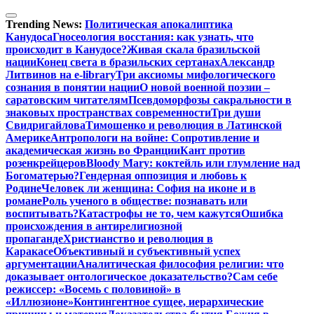
Перейти
к
Trending News:
Политическая апокалиптика
содержимому
Канудоса
Гносеология восстания: как узнать, что
происходит в Канудосе?
Живая скала бразильской
нации
Конец света в бразильских сертанах
Александр
Литвинов на e-library
Три аксиомы мифологического
сознания в понятии нации
О новой военной поэзии –
саратовским читателям
Псевдоморфозы сакральности в
знаковых пространствах современности
Три души
Свидригайлова
Тимошенко и революция в Латинской
Америке
Антропологи на войне: Сопротивление и
академическая жизнь во Франции
Кант против
розенкрейцеров
Bloody Mary: коктейль или глумление над
Богоматерью?
Гендерная оппозиция и любовь к
Родине
Человек ли женщина: София на иконе и в
романе
Роль ученого в обществе: познавать или
воспитывать?
Катастрофы не то, чем кажутся
Ошибка
происхождения в антирелигиозной
пропаганде
Христианство и революция в
Каракасе
Объективный и субъективный успех
аргументации
Аналитическая философия религии: что
доказывает онтологическое доказательство?
Сам себе
режиссер: «Восемь с половиной» в
«Иллюзионе»
Контингентное сущее, иерархические