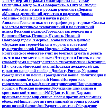
зло
«Четвертая стража»: милитаристы на рубеже
Империи
«Соледар» и «Новороссия» в Питере: звёзды,
война, Русская весна и русская реконкиста
Дорама
«Мышь»: древнейший детектив и родители
Дорама
«Мышь»: новый Эдип и наука в роли
Аполлона
Геополитика: от географии до риторики
«Сказка
о золотом петушке»: теологический и политический
аспект
Весенний подарок
Городская антропология в
Воронеже
Наука, Пушкин, Луганск, Нижний
Новгород
Гудбай, Америка: геополитика в фильме
«Зеркало для героя»
Наука и мораль в советской
культуре
Философ Нина Ищенко: «Философское
монтеневское общество учит не бояться думать и делать
то, что вы считаете важным»
Честертон и Гоголь о силе
слабых
Время и пространство в стихотворении «Кентавры
III»: онтографический анализ
Продажа должностей как
гарантия народной свободы
Донбасс, Россия, Украина:
гражданская ли война?
Гражданская война: политизация и
сакрализация
Актуальный Ницше
История как
современность и конфликт интерпретаций
Национализм,
модерн и Римская империя
Обсуждение шаманизма и
христианской этики на ФМО
Данте, Кант, Харман:
пронизывающее мир сияние любви против автономных
объектов
Ницше против гностицизма
Риторика русской
религиозной философии
Радость читателя
Обсуждение