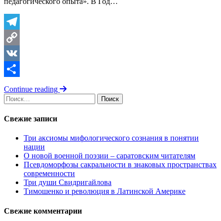
педагогического опыта». В Год…
Telegram
Copy
Link
VK
Отправить
Continue reading
Найти:
Свежие записи
Три аксиомы мифологического сознания в понятии
нации
О новой военной поэзии – саратовским читателям
Псевдоморфозы сакральности в знаковых пространствах
современности
Три души Свидригайлова
Тимошенко и революция в Латинской Америке
Свежие комментарии