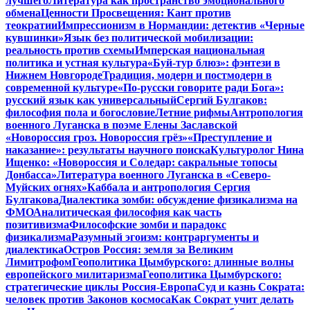
лучшего
Литература как пространство эмоционального
обмена
Ценности Просвещения: Кант против
теократии
Импрессионизм в Нормандии: детектив «Черные
кувшинки»
Язык без политической мобилизации:
реальность против схемы
Имперская национальная
политика и устная культура
«Буй-тур блюз»: фэнтези в
Нижнем Новгороде
Традиция, модерн и постмодерн в
современной культуре
«По-русски говорите ради Бога»:
русский язык как универсальный
Сергий Булгаков:
философия пола и богословие
Летние рифмы
Антропология
военного Луганска в поэме Елены Заславской
«Новороссия гроз. Новороссия грёз»
«Преступление и
наказание»: результаты научного поиска
Культуролог Нина
Ищенко: «Новороссия и Соледар: сакральные топосы
Донбасса»
Литература военного Луганска в «Северо-
Муйских огнях»
Каббала и антропология Сергия
Булгакова
Диалектика зомби: обсуждение физикализма на
ФМО
Аналитическая философия как часть
позитивизма
Философские зомби и парадокс
физикализма
Разумный эгоизм: контраргументы и
диалектика
Остров Россия: земля за Великим
Лимитрофом
Геополитика Цымбурского: длинные волны
европейского милитаризма
Геополитика Цымбурского:
стратегические циклы Россия-Европа
Суд и казнь Сократа:
человек против Законов космоса
Как Сократ учит делать