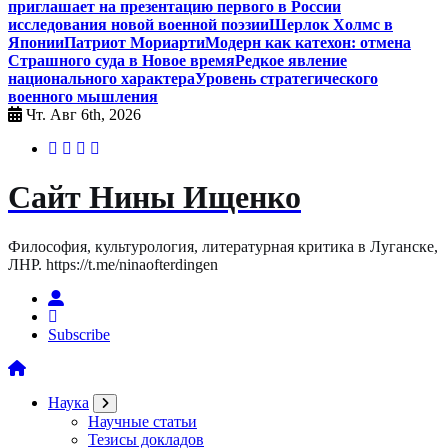
приглашает на презентацию первого в России
исследования новой военной поэзии
Шерлок Холмс в
Японии
Патриот Мориарти
Модерн как катехон: отмена
Страшного суда в Новое время
Редкое явление
национального характера
Уровень стратегического
военного мышления
Чт. Авг 6th, 2026
Сайт Нины Ищенко
Философия, культурология, литературная критика в Луганске,
ЛНР. https://t.me/ninaofterdingen
Subscribe
Наука
Научные статьи
Тезисы докладов