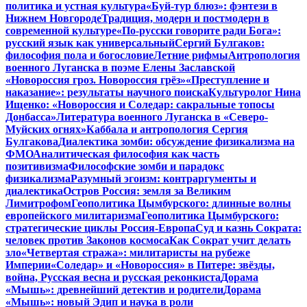
политика и устная культура
«Буй-тур блюз»: фэнтези в
Нижнем Новгороде
Традиция, модерн и постмодерн в
современной культуре
«По-русски говорите ради Бога»:
русский язык как универсальный
Сергий Булгаков:
философия пола и богословие
Летние рифмы
Антропология
военного Луганска в поэме Елены Заславской
«Новороссия гроз. Новороссия грёз»
«Преступление и
наказание»: результаты научного поиска
Культуролог Нина
Ищенко: «Новороссия и Соледар: сакральные топосы
Донбасса»
Литература военного Луганска в «Северо-
Муйских огнях»
Каббала и антропология Сергия
Булгакова
Диалектика зомби: обсуждение физикализма на
ФМО
Аналитическая философия как часть
позитивизма
Философские зомби и парадокс
физикализма
Разумный эгоизм: контраргументы и
диалектика
Остров Россия: земля за Великим
Лимитрофом
Геополитика Цымбурского: длинные волны
европейского милитаризма
Геополитика Цымбурского:
стратегические циклы Россия-Европа
Суд и казнь Сократа:
человек против Законов космоса
Как Сократ учит делать
зло
«Четвертая стража»: милитаристы на рубеже
Империи
«Соледар» и «Новороссия» в Питере: звёзды,
война, Русская весна и русская реконкиста
Дорама
«Мышь»: древнейший детектив и родители
Дорама
«Мышь»: новый Эдип и наука в роли