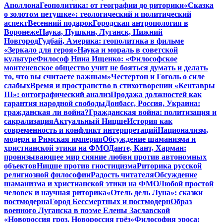
Аполлона
Геополитика: от географии до риторики
«Сказка
о золотом петушке»: теологический и политический
аспект
Весенний подарок
Городская антропология в
Воронеже
Наука, Пушкин, Луганск, Нижний
Новгород
Гудбай, Америка: геополитика в фильме
«Зеркало для героя»
Наука и мораль в советской
культуре
Философ Нина Ищенко: «Философское
монтеневское общество учит не бояться думать и делать
то, что вы считаете важным»
Честертон и Гоголь о силе
слабых
Время и пространство в стихотворении «Кентавры
III»: онтографический анализ
Продажа должностей как
гарантия народной свободы
Донбасс, Россия, Украина:
гражданская ли война?
Гражданская война: политизация и
сакрализация
Актуальный Ницше
История как
современность и конфликт интерпретаций
Национализм,
модерн и Римская империя
Обсуждение шаманизма и
христианской этики на ФМО
Данте, Кант, Харман:
пронизывающее мир сияние любви против автономных
объектов
Ницше против гностицизма
Риторика русской
религиозной философии
Радость читателя
Обсуждение
шаманизма и христианской этики на ФМО
Любой простой
человек и научная риторика
«Отель дель Луна»: сказки
постмодерна
Город Бессмертных и постмодерн
Образ
военного Луганска в поэме Елены Заславской
«Новороссия гроз. Новороссия грёз»
Философия эроса: