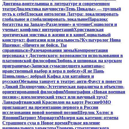
Диотима-воительница в литературе и современном
театре
Диалектика научности
«Тень Цикады» — трудный
путь к себе
Плоская онтология Латура: локализировать
глобальное и глобализировать локальное
Парадокс
богатства на Западе
«Разделение» и чтение
Социологи и
ученые: конфликт интерпретаций
Христианская
эротическая мистика в жизни и в кино
Социальный
конструкт: фантазия или реальность?
Культуролог Нина
Ищенко: «Ничего не бойся. Ты
справишься»
Разочарования зимы
Компрометация
персонажа у Достоевского: возможности использования в
платоновской философии
Любовь и шпионаж на курском
приграничье
«Записки сумасшедшего капитана»:
нравственный выбор и вера в победу
«Я не Пань
Цзиньлянь»: добрый Кафка для китайцев и
русских
Обезьяна танцует в театре: анти-Фауст в повести
«Дикий Подпоручик»
Эстетическая парадигма в объектно-
ориентированной философии
Монография «Новая военная
поэзия»: идеологический текст или научный труд?
Лавкрафтианский Краснодон на карте России
ФМО
приглашает на презентацию первого в России
исследования новой военной поэзии
Шерлок Холмс в
Японии
Патриот Мориарти
Модерн как катехон: отмена
Страшного суда в Новое время
Редкое явление
национального характера
Уровень стратегического