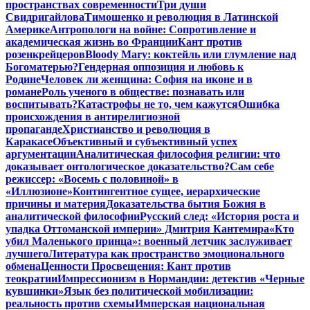
пространствах современности
Три души
Свидригайлова
Тимошенко и революция в Латинской
Америке
Антропологи на войне: Сопротивление и
академическая жизнь во Франции
Кант против
розенкрейцеров
Bloody Mary: коктейль или глумление над
Богоматерью?
Гендерная оппозиция и любовь к
Родине
Человек ли женщина: София на иконе и в
романе
Роль ученого в обществе: познавать или
воспитывать?
Катастрофы не то, чем кажутся
Ошибка
происхождения в антирелигиозной
пропаганде
Христианство и революция в
Каракасе
Объективный и субъективный успех
аргументации
Аналитическая философия религии: что
доказывает онтологическое доказательство?
Сам себе
режиссер: «Восемь с половиной» в
«Иллюзионе»
Контингентное сущее, иерархические
причины и материя
Доказательства бытия Божия в
аналитической философии
Русский след: «История роста и
упадка Оттоманской империи» Дмитрия Кантемира
«Кто
убил Маленького принца»: военный летчик заслуживает
лучшего
Литература как пространство эмоционального
обмена
Ценности Просвещения: Кант против
теократии
Импрессионизм в Нормандии: детектив «Черные
кувшинки»
Язык без политической мобилизации:
реальность против схемы
Имперская национальная