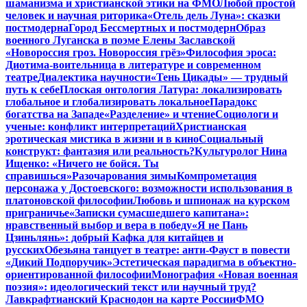
шаманизма и христианской этики на ФМО
Любой простой
человек и научная риторика
«Отель дель Луна»: сказки
постмодерна
Город Бессмертных и постмодерн
Образ
военного Луганска в поэме Елены Заславской
«Новороссия гроз. Новороссия грёз»
Философия эроса:
Диотима-воительница в литературе и современном
театре
Диалектика научности
«Тень Цикады» — трудный
путь к себе
Плоская онтология Латура: локализировать
глобальное и глобализировать локальное
Парадокс
богатства на Западе
«Разделение» и чтение
Социологи и
ученые: конфликт интерпретаций
Христианская
эротическая мистика в жизни и в кино
Социальный
конструкт: фантазия или реальность?
Культуролог Нина
Ищенко: «Ничего не бойся. Ты
справишься»
Разочарования зимы
Компрометация
персонажа у Достоевского: возможности использования в
платоновской философии
Любовь и шпионаж на курском
приграничье
«Записки сумасшедшего капитана»:
нравственный выбор и вера в победу
«Я не Пань
Цзиньлянь»: добрый Кафка для китайцев и
русских
Обезьяна танцует в театре: анти-Фауст в повести
«Дикий Подпоручик»
Эстетическая парадигма в объектно-
ориентированной философии
Монография «Новая военная
поэзия»: идеологический текст или научный труд?
Лавкрафтианский Краснодон на карте России
ФМО