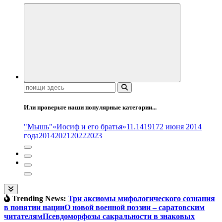
Поиск:
Или проверьте наши популярные категории...
"Мышь"
«Иосиф и его братья»
11.14
1917
2 июня 2014
года
2014
2021
2022
2023
Trending News:
Три аксиомы мифологического сознания
в понятии нации
О новой военной поэзии – саратовским
читателям
Псевдоморфозы сакральности в знаковых