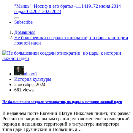
"Мышь"
«Иосиф и его братья»
11.14
1917
2 июня 2014
года
2014
2021
2022
2023
Subscribe
Домашняя
Не большевики создали этнократии, но царь: к истории
ложной идеи
ninaoft
История культуры
2 октября, 2024
661 views
Не большевики создали этнократии, но царь: к истории ложной идеи
В недавнем посте Евгений Шатун Николаев пишет, что раздел
России по национальным границам заложен ещё в имперский
период в названиях территорий в титулатуре императора,
типа царь Грузинский и Польский, а…