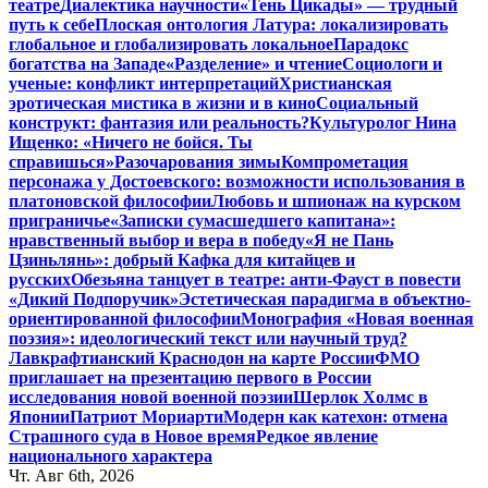
театре
Диалектика научности
«Тень Цикады» — трудный
путь к себе
Плоская онтология Латура: локализировать
глобальное и глобализировать локальное
Парадокс
богатства на Западе
«Разделение» и чтение
Социологи и
ученые: конфликт интерпретаций
Христианская
эротическая мистика в жизни и в кино
Социальный
конструкт: фантазия или реальность?
Культуролог Нина
Ищенко: «Ничего не бойся. Ты
справишься»
Разочарования зимы
Компрометация
персонажа у Достоевского: возможности использования в
платоновской философии
Любовь и шпионаж на курском
приграничье
«Записки сумасшедшего капитана»:
нравственный выбор и вера в победу
«Я не Пань
Цзиньлянь»: добрый Кафка для китайцев и
русских
Обезьяна танцует в театре: анти-Фауст в повести
«Дикий Подпоручик»
Эстетическая парадигма в объектно-
ориентированной философии
Монография «Новая военная
поэзия»: идеологический текст или научный труд?
Лавкрафтианский Краснодон на карте России
ФМО
приглашает на презентацию первого в России
исследования новой военной поэзии
Шерлок Холмс в
Японии
Патриот Мориарти
Модерн как катехон: отмена
Страшного суда в Новое время
Редкое явление
национального характера
Чт. Авг 6th, 2026