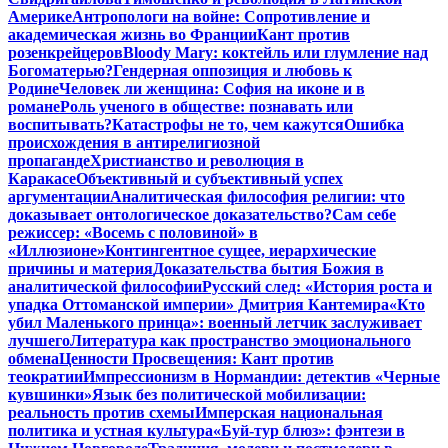
Америке
Антропологи на войне: Сопротивление и
академическая жизнь во Франции
Кант против
розенкрейцеров
Bloody Mary: коктейль или глумление над
Богоматерью?
Гендерная оппозиция и любовь к
Родине
Человек ли женщина: София на иконе и в
романе
Роль ученого в обществе: познавать или
воспитывать?
Катастрофы не то, чем кажутся
Ошибка
происхождения в антирелигиозной
пропаганде
Христианство и революция в
Каракасе
Объективный и субъективный успех
аргументации
Аналитическая философия религии: что
доказывает онтологическое доказательство?
Сам себе
режиссер: «Восемь с половиной» в
«Иллюзионе»
Контингентное сущее, иерархические
причины и материя
Доказательства бытия Божия в
аналитической философии
Русский след: «История роста и
упадка Оттоманской империи» Дмитрия Кантемира
«Кто
убил Маленького принца»: военный летчик заслуживает
лучшего
Литература как пространство эмоционального
обмена
Ценности Просвещения: Кант против
теократии
Импрессионизм в Нормандии: детектив «Черные
кувшинки»
Язык без политической мобилизации:
реальность против схемы
Имперская национальная
политика и устная культура
«Буй-тур блюз»: фэнтези в