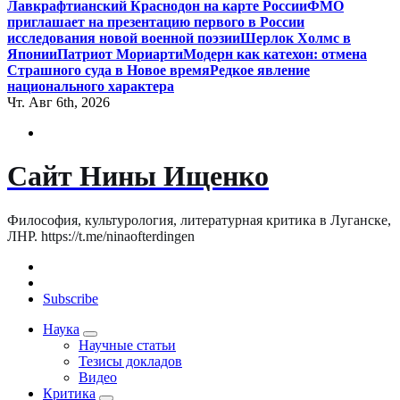
Лавкрафтианский Краснодон на карте России
ФМО
приглашает на презентацию первого в России
исследования новой военной поэзии
Шерлок Холмс в
Японии
Патриот Мориарти
Модерн как катехон: отмена
Страшного суда в Новое время
Редкое явление
национального характера
Чт. Авг 6th, 2026
Сайт Нины Ищенко
Философия, культурология, литературная критика в Луганске,
ЛНР. https://t.me/ninaofterdingen
Subscribe
Наука
Научные статьи
Тезисы докладов
Видео
Критика