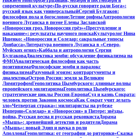
Нижнем Новгороде
Традиция, модерн и постмодерн в
современной культуре
«По-русски говорите ради Бога»:
русский язык как универсальный
Сергий Булгаков:
философия пола и богословие
Летние рифмы
Антропология
военного Луганска в поэме Елены Заславской
«Новороссия гроз. Новороссия грёз»
«Преступление и
наказание»: результаты научного поиска
Культуролог Нина
Ищенко: «Новороссия и Соледар: сакральные топосы
Донбасса»
Литература военного Луганска в «Северо-
Муйских огнях»
Каббала и антропология Сергия
Булгакова
Диалектика зомби: обсуждение физикализма на
ФМО
Аналитическая философия как часть
позитивизма
Философские зомби и парадокс
физикализма
Разумный эгоизм: контраргументы и
диалектика
Остров Россия: земля за Великим
Лимитрофом
Геополитика Цымбурского: длинные волны
европейского милитаризма
Геополитика Цымбурского:
стратегические циклы Россия-Европа
Суд и казнь Сократа:
человек против Законов космоса
Как Сократ учит делать
зло
«Четвертая стража»: милитаристы на рубеже
Империи
«Соледар» и «Новороссия» в Питере: звёзды,
война, Русская весна и русская реконкиста
Дорама
«Мышь»: древнейший детектив и родители
Дорама
«Мышь»: новый Эдип и наука в роли
Аполлона
Геополитика: от географии до риторики
«Сказка