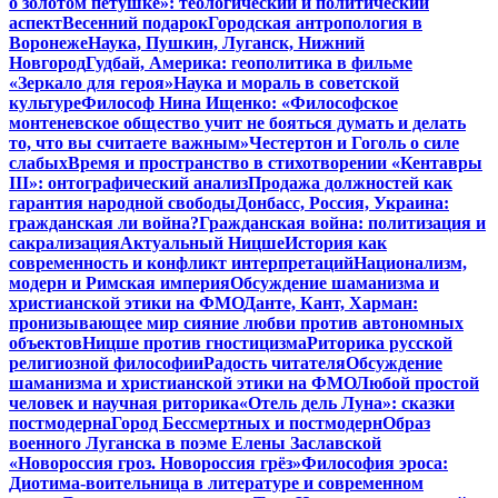
о золотом петушке»: теологический и политический
аспект
Весенний подарок
Городская антропология в
Воронеже
Наука, Пушкин, Луганск, Нижний
Новгород
Гудбай, Америка: геополитика в фильме
«Зеркало для героя»
Наука и мораль в советской
культуре
Философ Нина Ищенко: «Философское
монтеневское общество учит не бояться думать и делать
то, что вы считаете важным»
Честертон и Гоголь о силе
слабых
Время и пространство в стихотворении «Кентавры
III»: онтографический анализ
Продажа должностей как
гарантия народной свободы
Донбасс, Россия, Украина:
гражданская ли война?
Гражданская война: политизация и
сакрализация
Актуальный Ницше
История как
современность и конфликт интерпретаций
Национализм,
модерн и Римская империя
Обсуждение шаманизма и
христианской этики на ФМО
Данте, Кант, Харман:
пронизывающее мир сияние любви против автономных
объектов
Ницше против гностицизма
Риторика русской
религиозной философии
Радость читателя
Обсуждение
шаманизма и христианской этики на ФМО
Любой простой
человек и научная риторика
«Отель дель Луна»: сказки
постмодерна
Город Бессмертных и постмодерн
Образ
военного Луганска в поэме Елены Заславской
«Новороссия гроз. Новороссия грёз»
Философия эроса:
Диотима-воительница в литературе и современном