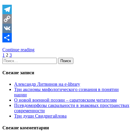
Telegram
Copy
Link
VK
Отправить
Continue reading
Пагинация
1
2
3
Найти:
записей
Свежие записи
Александр Литвинов на e-library
Три аксиомы мифологического сознания в понятии
нации
О новой военной поэзии – саратовским читателям
Псевдоморфозы сакральности в знаковых пространствах
современности
Три души Свидригайлова
Свежие комментарии