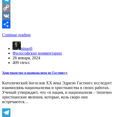
Telegram
Copy
Link
VK
Отправить
Continue reading
ninaoft
Философские комментарии
28 января, 2024
409 views
Христианство и национализм по Гастингсу
Католический богослов ХХ века Эдриэн Гастингс исследует
взаимосвязь национализма и христианства в своих работах.
Ученый утверждает, что «и нация, и национализм – типично
христианские явления, которые, коль скоро они
встречаются…