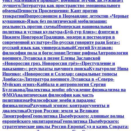
убил Маленького принца»: военный летчик заслуживает
лучшего
Литература как пространство эмоционального
обмена
Ценности Просвещения: Кант против
теократии
Импрессионизм в Нормандии: детектив «Черные
кувшинки»
Язык без политической мобилизации:
реальность против схемы
Имперская национальная
политика и устная культура
«Буй-тур блюз»: фэнтези в
Нижнем Новгороде
Традиция, модерн и постмодерн в
современной культуре
«По-русски говорите ради Бога»:
русский язык как универсальный
Сергий Булгаков:
философия пола и богословие
Летние рифмы
Антропология
военного Луганска в поэме Елены Заславской
«Новороссия гроз. Новороссия грёз»
«Преступление и
наказание»: результаты научного поиска
Культуролог Нина
Ищенко: «Новороссия и Соледар: сакральные топосы
Донбасса»
Литература военного Луганска в «Северо-
Муйских огнях»
Каббала и антропология Сергия
Булгакова
Диалектика зомби: обсуждение физикализма на
ФМО
Аналитическая философия как часть
позитивизма
Философские зомби и парадокс
физикализма
Разумный эгоизм: контраргументы и
диалектика
Остров Россия: земля за Великим
Лимитрофом
Геополитика Цымбурского: длинные волны
европейского милитаризма
Геополитика Цымбурского:
стратегические циклы Россия-Европа
Суд и казнь Сократа: