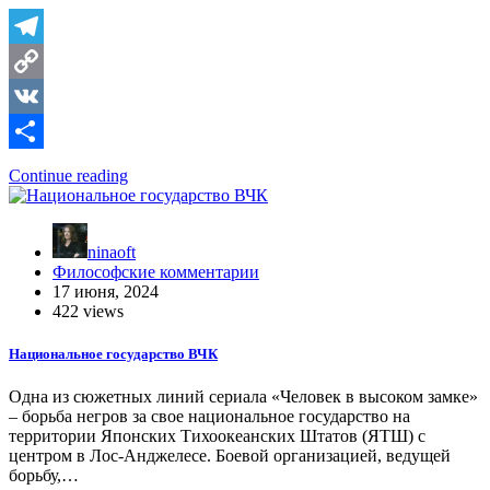
Telegram
Copy
Link
VK
Отправить
Continue reading
ninaoft
Философские комментарии
17 июня, 2024
422 views
Национальное государство ВЧК
Одна из сюжетных линий сериала «Человек в высоком замке»
– борьба негров за свое национальное государство на
территории Японских Тихоокеанских Штатов (ЯТШ) с
центром в Лос-Анджелесе. Боевой организацией, ведущей
борьбу,…