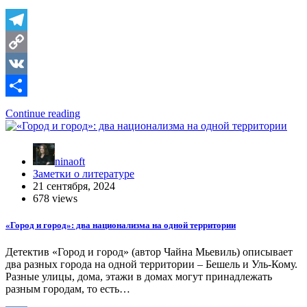
Telegram
Copy
Link
VK
Отправить
Continue reading
ninaoft
Заметки о литературе
21 сентября, 2024
678 views
«Город и город»: два национализма на одной территории
Детектив «Город и город» (автор Чайна Мьевиль) описывает
два разных города на одной территории – Бешель и Уль-Кому.
Разные улицы, дома, этажи в домах могут принадлежать
разным городам, то есть…