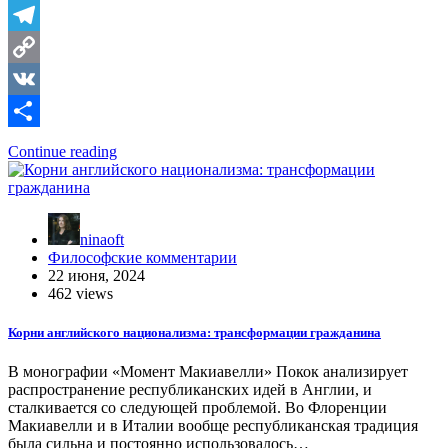
Telegram
Copy
Link
VK
Отправить
Continue reading
ninaoft
Философские комментарии
22 июня, 2024
462 views
Корни английского национализма: трансформации гражданина
В монографии «Момент Макиавелли» Покок анализирует
распространение республиканских идей в Англии, и
сталкивается со следующей проблемой. Во Флоренции
Макиавелли и в Италии вообще республиканская традиция
была сильна и постоянно использовалось…