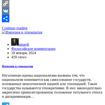
Telegram
Copy
Link
VK
Отправить
Continue reading
ninaoft
Философские комментарии
18 января, 2024
459 views
Империя и этнократия
Негативная оценка национализма вызвана тем, что
национализм понимается как самосознание государств,
основанных моноэтничной нацией или этнонацией. Такие
государства называются этнократиями. В них законодательно
закреплено привилегированное положение титульного этноса
и дискриминация…