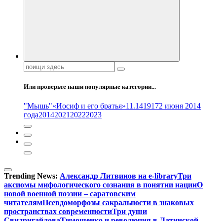
Поиск:
Или проверьте наши популярные категории...
"Мышь"
«Иосиф и его братья»
11.14
1917
2 июня 2014
года
2014
2021
2022
2023
Trending News:
Александр Литвинов на e-library
Три
аксиомы мифологического сознания в понятии нации
О
новой военной поэзии – саратовским
читателям
Псевдоморфозы сакральности в знаковых
пространствах современности
Три души
Свидригайлова
Тимошенко и революция в Латинской