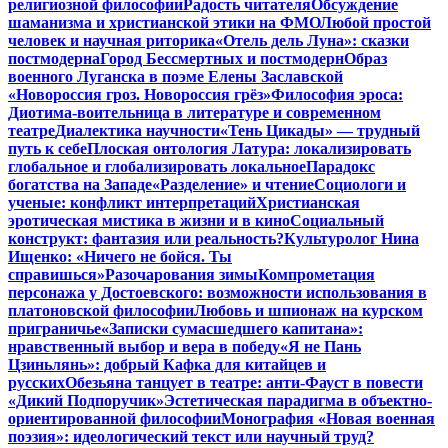
религиозной философии
Радость читателя
Обсуждение
шаманизма и христианской этики на ФМО
Любой простой
человек и научная риторика
«Отель дель Луна»: сказки
постмодерна
Город Бессмертных и постмодерн
Образ
военного Луганска в поэме Елены Заславской
«Новороссия гроз. Новороссия грёз»
Философия эроса:
Диотима-воительница в литературе и современном
театре
Диалектика научности
«Тень Цикады» — трудный
путь к себе
Плоская онтология Латура: локализировать
глобальное и глобализировать локальное
Парадокс
богатства на Западе
«Разделение» и чтение
Социологи и
ученые: конфликт интерпретаций
Христианская
эротическая мистика в жизни и в кино
Социальный
конструкт: фантазия или реальность?
Культуролог Нина
Ищенко: «Ничего не бойся. Ты
справишься»
Разочарования зимы
Компрометация
персонажа у Достоевского: возможности использования в
платоновской философии
Любовь и шпионаж на курском
приграничье
«Записки сумасшедшего капитана»:
нравственный выбор и вера в победу
«Я не Пань
Цзиньлянь»: добрый Кафка для китайцев и
русских
Обезьяна танцует в театре: анти-Фауст в повести
«Дикий Подпоручик»
Эстетическая парадигма в объектно-
ориентированной философии
Монография «Новая военная
поэзия»: идеологический текст или научный труд?