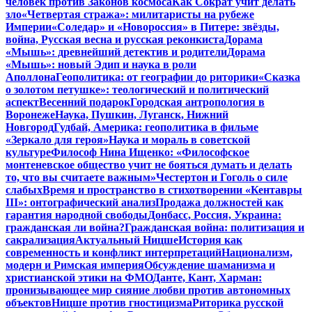
человек против Законов космоса
Как Сократ учит делать
зло
«Четвертая стража»: милитаристы на рубеже
Империи
«Соледар» и «Новороссия» в Питере: звёзды,
война, Русская весна и русская реконкиста
Дорама
«Мышь»: древнейший детектив и родители
Дорама
«Мышь»: новый Эдип и наука в роли
Аполлона
Геополитика: от географии до риторики
«Сказка
о золотом петушке»: теологический и политический
аспект
Весенний подарок
Городская антропология в
Воронеже
Наука, Пушкин, Луганск, Нижний
Новгород
Гудбай, Америка: геополитика в фильме
«Зеркало для героя»
Наука и мораль в советской
культуре
Философ Нина Ищенко: «Философское
монтеневское общество учит не бояться думать и делать
то, что вы считаете важным»
Честертон и Гоголь о силе
слабых
Время и пространство в стихотворении «Кентавры
III»: онтографический анализ
Продажа должностей как
гарантия народной свободы
Донбасс, Россия, Украина:
гражданская ли война?
Гражданская война: политизация и
сакрализация
Актуальный Ницше
История как
современность и конфликт интерпретаций
Национализм,
модерн и Римская империя
Обсуждение шаманизма и
христианской этики на ФМО
Данте, Кант, Харман:
пронизывающее мир сияние любви против автономных
объектов
Ницше против гностицизма
Риторика русской