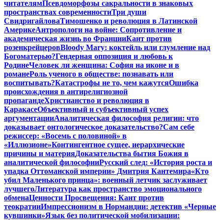
читателям
Псевдоморфозы сакральности в знаковых
пространствах современности
Три души
Свидригайлова
Тимошенко и революция в Латинской
Америке
Антропологи на войне: Сопротивление и
академическая жизнь во Франции
Кант против
розенкрейцеров
Bloody Mary: коктейль или глумление над
Богоматерью?
Гендерная оппозиция и любовь к
Родине
Человек ли женщина: София на иконе и в
романе
Роль ученого в обществе: познавать или
воспитывать?
Катастрофы не то, чем кажутся
Ошибка
происхождения в антирелигиозной
пропаганде
Христианство и революция в
Каракасе
Объективный и субъективный успех
аргументации
Аналитическая философия религии: что
доказывает онтологическое доказательство?
Сам себе
режиссер: «Восемь с половиной» в
«Иллюзионе»
Контингентное сущее, иерархические
причины и материя
Доказательства бытия Божия в
аналитической философии
Русский след: «История роста и
упадка Оттоманской империи» Дмитрия Кантемира
«Кто
убил Маленького принца»: военный летчик заслуживает
лучшего
Литература как пространство эмоционального
обмена
Ценности Просвещения: Кант против
теократии
Импрессионизм в Нормандии: детектив «Черные
кувшинки»
Язык без политической мобилизации: