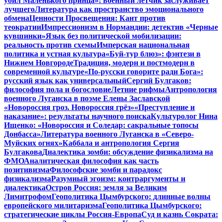
убил Маленького принца»: военный летчик заслуживает
лучшего
Литература как пространство эмоционального
обмена
Ценности Просвещения: Кант против
теократии
Импрессионизм в Нормандии: детектив «Черные
кувшинки»
Язык без политической мобилизации:
реальность против схемы
Имперская национальная
политика и устная культура
«Буй-тур блюз»: фэнтези в
Нижнем Новгороде
Традиция, модерн и постмодерн в
современной культуре
«По-русски говорите ради Бога»:
русский язык как универсальный
Сергий Булгаков:
философия пола и богословие
Летние рифмы
Антропология
военного Луганска в поэме Елены Заславской
«Новороссия гроз. Новороссия грёз»
«Преступление и
наказание»: результаты научного поиска
Культуролог Нина
Ищенко: «Новороссия и Соледар: сакральные топосы
Донбасса»
Литература военного Луганска в «Северо-
Муйских огнях»
Каббала и антропология Сергия
Булгакова
Диалектика зомби: обсуждение физикализма на
ФМО
Аналитическая философия как часть
позитивизма
Философские зомби и парадокс
физикализма
Разумный эгоизм: контраргументы и
диалектика
Остров Россия: земля за Великим
Лимитрофом
Геополитика Цымбурского: длинные волны
европейского милитаризма
Геополитика Цымбурского:
стратегические циклы Россия-Европа
Суд и казнь Сократа: