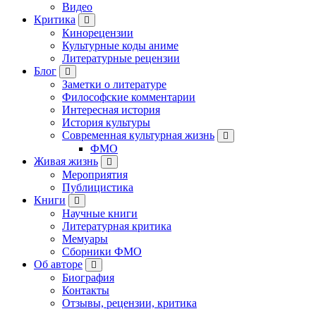
Видео
Критика
Кинорецензии
Культурные коды аниме
Литературные рецензии
Блог
Заметки о литературе
Философские комментарии
Интересная история
История культуры
Современная культурная жизнь
ФМО
Живая жизнь
Мероприятия
Публицистика
Книги
Научные книги
Литературная критика
Мемуары
Сборники ФМО
Об авторе
Биография
Контакты
Отзывы, рецензии, критика