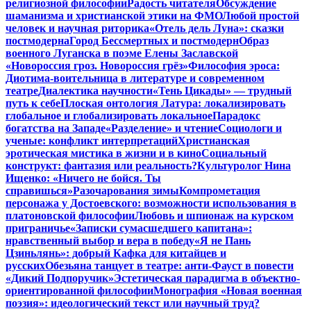
религиозной философии
Радость читателя
Обсуждение
шаманизма и христианской этики на ФМО
Любой простой
человек и научная риторика
«Отель дель Луна»: сказки
постмодерна
Город Бессмертных и постмодерн
Образ
военного Луганска в поэме Елены Заславской
«Новороссия гроз. Новороссия грёз»
Философия эроса:
Диотима-воительница в литературе и современном
театре
Диалектика научности
«Тень Цикады» — трудный
путь к себе
Плоская онтология Латура: локализировать
глобальное и глобализировать локальное
Парадокс
богатства на Западе
«Разделение» и чтение
Социологи и
ученые: конфликт интерпретаций
Христианская
эротическая мистика в жизни и в кино
Социальный
конструкт: фантазия или реальность?
Культуролог Нина
Ищенко: «Ничего не бойся. Ты
справишься»
Разочарования зимы
Компрометация
персонажа у Достоевского: возможности использования в
платоновской философии
Любовь и шпионаж на курском
приграничье
«Записки сумасшедшего капитана»:
нравственный выбор и вера в победу
«Я не Пань
Цзиньлянь»: добрый Кафка для китайцев и
русских
Обезьяна танцует в театре: анти-Фауст в повести
«Дикий Подпоручик»
Эстетическая парадигма в объектно-
ориентированной философии
Монография «Новая военная
поэзия»: идеологический текст или научный труд?