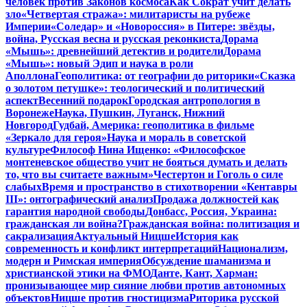
человек против Законов космоса
Как Сократ учит делать
зло
«Четвертая стража»: милитаристы на рубеже
Империи
«Соледар» и «Новороссия» в Питере: звёзды,
война, Русская весна и русская реконкиста
Дорама
«Мышь»: древнейший детектив и родители
Дорама
«Мышь»: новый Эдип и наука в роли
Аполлона
Геополитика: от географии до риторики
«Сказка
о золотом петушке»: теологический и политический
аспект
Весенний подарок
Городская антропология в
Воронеже
Наука, Пушкин, Луганск, Нижний
Новгород
Гудбай, Америка: геополитика в фильме
«Зеркало для героя»
Наука и мораль в советской
культуре
Философ Нина Ищенко: «Философское
монтеневское общество учит не бояться думать и делать
то, что вы считаете важным»
Честертон и Гоголь о силе
слабых
Время и пространство в стихотворении «Кентавры
III»: онтографический анализ
Продажа должностей как
гарантия народной свободы
Донбасс, Россия, Украина:
гражданская ли война?
Гражданская война: политизация и
сакрализация
Актуальный Ницше
История как
современность и конфликт интерпретаций
Национализм,
модерн и Римская империя
Обсуждение шаманизма и
христианской этики на ФМО
Данте, Кант, Харман:
пронизывающее мир сияние любви против автономных
объектов
Ницше против гностицизма
Риторика русской