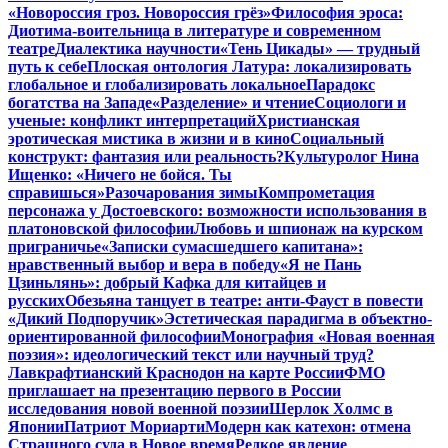
«Новороссия гроз. Новороссия грёз»
Философия эроса:
Диотима-воительница в литературе и современном
театре
Диалектика научности
«Тень Цикады» — трудный
путь к себе
Плоская онтология Латура: локализировать
глобальное и глобализировать локальное
Парадокс
богатства на Западе
«Разделение» и чтение
Социологи и
ученые: конфликт интерпретаций
Христианская
эротическая мистика в жизни и в кино
Социальный
конструкт: фантазия или реальность?
Культуролог Нина
Ищенко: «Ничего не бойся. Ты
справишься»
Разочарования зимы
Компрометация
персонажа у Достоевского: возможности использования в
платоновской философии
Любовь и шпионаж на курском
приграничье
«Записки сумасшедшего капитана»:
нравственный выбор и вера в победу
«Я не Пань
Цзиньлянь»: добрый Кафка для китайцев и
русских
Обезьяна танцует в театре: анти-Фауст в повести
«Дикий Подпоручик»
Эстетическая парадигма в объектно-
ориентированной философии
Монография «Новая военная
поэзия»: идеологический текст или научный труд?
Лавкрафтианский Краснодон на карте России
ФМО
приглашает на презентацию первого в России
исследования новой военной поэзии
Шерлок Холмс в
Японии
Патриот Мориарти
Модерн как катехон: отмена
Страшного суда в Новое время
Редкое явление