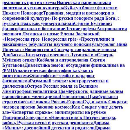
реальность против схемы
Имперская национальная
политика и устная культура
«Буй-тур блюз»: фэнтези в
Нижнем Новгороде
Традиция, модерн и постмодерн в
современной культуре
«По-русски говорите ради Бога»:
русский язык как универсальный
Сергий Булгаков:
философия пола и богословие
Летние рифмы
Антропология
военного Луганска в поэме Елены Заславской
«Новороссия гроз. Новороссия грёз»
«Преступление и
наказание»: результаты научного поиска
Культуролог Нина
Ищенко: «Новороссия и Соледар: сакральные топосы
Донбасса»
Литература военного Луганска в «Северо-
Муйских огнях»
Каббала и антропология Сергия
Булгакова
Диалектика зомби: обсуждение физикализма на
ФМО
Аналитическая философия как часть
позитивизма
Философские зомби и парадокс
физикализма
Разумный эгоизм: контраргументы и
диалектика
Остров Россия: земля за Великим
Лимитрофом
Геополитика Цымбурского: длинные волны
европейского милитаризма
Геополитика Цымбурского:
стратегические циклы Россия-Европа
Суд и казнь Сократа:
человек против Законов космоса
Как Сократ учит делать
зло
«Четвертая стража»: милитаристы на рубеже
Империи
«Соледар» и «Новороссия» в Питере: звёзды,
война, Русская весна и русская реконкиста
Дорама
«Мышь»: древнейший детектив и родители
Дорама