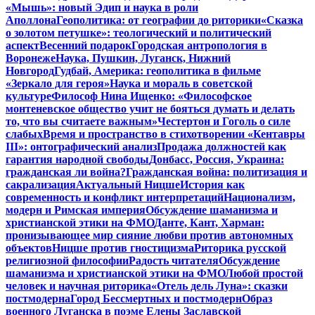
«Мышь»: новый Эдип и наука в роли
Аполлона
Геополитика: от географии до риторики
«Сказка
о золотом петушке»: теологический и политический
аспект
Весенний подарок
Городская антропология в
Воронеже
Наука, Пушкин, Луганск, Нижний
Новгород
Гудбай, Америка: геополитика в фильме
«Зеркало для героя»
Наука и мораль в советской
культуре
Философ Нина Ищенко: «Философское
монтеневское общество учит не бояться думать и делать
то, что вы считаете важным»
Честертон и Гоголь о силе
слабых
Время и пространство в стихотворении «Кентавры
III»: онтографический анализ
Продажа должностей как
гарантия народной свободы
Донбасс, Россия, Украина:
гражданская ли война?
Гражданская война: политизация и
сакрализация
Актуальный Ницше
История как
современность и конфликт интерпретаций
Национализм,
модерн и Римская империя
Обсуждение шаманизма и
христианской этики на ФМО
Данте, Кант, Харман:
пронизывающее мир сияние любви против автономных
объектов
Ницше против гностицизма
Риторика русской
религиозной философии
Радость читателя
Обсуждение
шаманизма и христианской этики на ФМО
Любой простой
человек и научная риторика
«Отель дель Луна»: сказки
постмодерна
Город Бессмертных и постмодерн
Образ
военного Луганска в поэме Елены Заславской