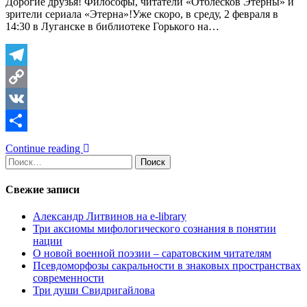
Дорогие друзья! Философы, читатели «Отблесков Этерны» и
зрители сериала «Этерна»!Уже скоро, в среду, 2 февраля в
14:30 в Луганске в библиотеке Горького на…
Telegram
Copy
Link
VK
Отправить
Continue reading
Найти:
Свежие записи
Александр Литвинов на e-library
Три аксиомы мифологического сознания в понятии
нации
О новой военной поэзии – саратовским читателям
Псевдоморфозы сакральности в знаковых пространствах
современности
Три души Свидригайлова