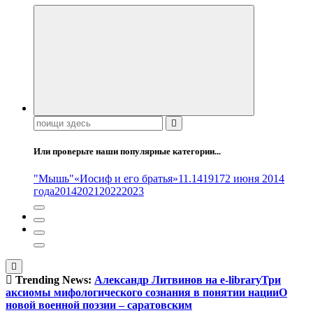
Поиск:
Или проверьте наши популярные категории...
"Мышь"
«Иосиф и его братья»
11.14
1917
2 июня 2014
года
2014
2021
2022
2023
Trending News:
Александр Литвинов на e-library
Три
аксиомы мифологического сознания в понятии нации
О
новой военной поэзии – саратовским