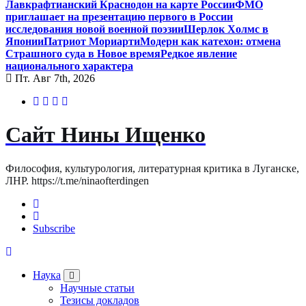
Лавкрафтианский Краснодон на карте России
ФМО
приглашает на презентацию первого в России
исследования новой военной поэзии
Шерлок Холмс в
Японии
Патриот Мориарти
Модерн как катехон: отмена
Страшного суда в Новое время
Редкое явление
национального характера
Пт. Авг 7th, 2026
Сайт Нины Ищенко
Философия, культурология, литературная критика в Луганске,
ЛНР. https://t.me/ninaofterdingen
Subscribe
Наука
Научные статьи
Тезисы докладов