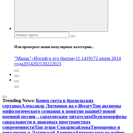
Поиск:
Или проверьте наши популярные категории...
"Мышь"
«Иосиф и его братья»
11.14
1917
2 июня 2014
года
2014
2021
2022
2023
Trending News:
Конец света в бразильских
сертанах
Александр Литвинов на e-library
Три аксиомы
мифологического сознания в понятии нации
О новой
военной поэзии – саратовским читателям
Псевдоморфозы
сакральности в знаковых пространствах
современности
Три души Свидригайлова
Тимошенко и
революция в Латинской Америке
Антропологи на войне: