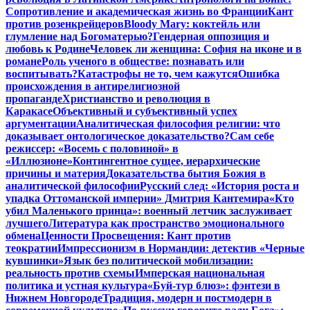
Сопротивление и академическая жизнь во Франции
Кант
против розенкрейцеров
Bloody Mary: коктейль или
глумление над Богоматерью?
Гендерная оппозиция и
любовь к Родине
Человек ли женщина: София на иконе и в
романе
Роль ученого в обществе: познавать или
воспитывать?
Катастрофы не то, чем кажутся
Ошибка
происхождения в антирелигиозной
пропаганде
Христианство и революция в
Каракасе
Объективный и субъективный успех
аргументации
Аналитическая философия религии: что
доказывает онтологическое доказательство?
Сам себе
режиссер: «Восемь с половиной» в
«Иллюзионе»
Контингентное сущее, иерархические
причины и материя
Доказательства бытия Божия в
аналитической философии
Русский след: «История роста и
упадка Оттоманской империи» Дмитрия Кантемира
«Кто
убил Маленького принца»: военный летчик заслуживает
лучшего
Литература как пространство эмоционального
обмена
Ценности Просвещения: Кант против
теократии
Импрессионизм в Нормандии: детектив «Черные
кувшинки»
Язык без политической мобилизации:
реальность против схемы
Имперская национальная
политика и устная культура
«Буй-тур блюз»: фэнтези в
Нижнем Новгороде
Традиция, модерн и постмодерн в