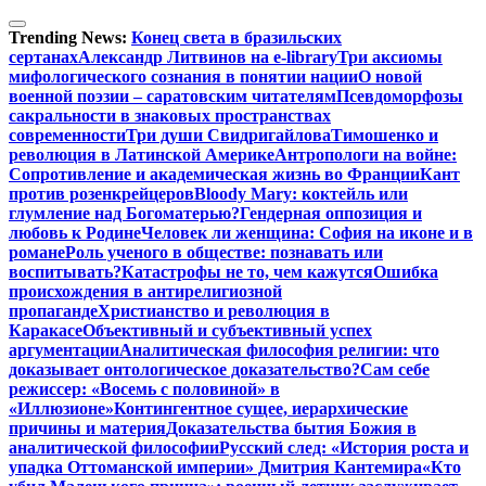
Перейти
к
Trending News:
Конец света в бразильских
содержимому
сертанах
Александр Литвинов на e-library
Три аксиомы
мифологического сознания в понятии нации
О новой
военной поэзии – саратовским читателям
Псевдоморфозы
сакральности в знаковых пространствах
современности
Три души Свидригайлова
Тимошенко и
революция в Латинской Америке
Антропологи на войне:
Сопротивление и академическая жизнь во Франции
Кант
против розенкрейцеров
Bloody Mary: коктейль или
глумление над Богоматерью?
Гендерная оппозиция и
любовь к Родине
Человек ли женщина: София на иконе и в
романе
Роль ученого в обществе: познавать или
воспитывать?
Катастрофы не то, чем кажутся
Ошибка
происхождения в антирелигиозной
пропаганде
Христианство и революция в
Каракасе
Объективный и субъективный успех
аргументации
Аналитическая философия религии: что
доказывает онтологическое доказательство?
Сам себе
режиссер: «Восемь с половиной» в
«Иллюзионе»
Контингентное сущее, иерархические
причины и материя
Доказательства бытия Божия в
аналитической философии
Русский след: «История роста и
упадка Оттоманской империи» Дмитрия Кантемира
«Кто