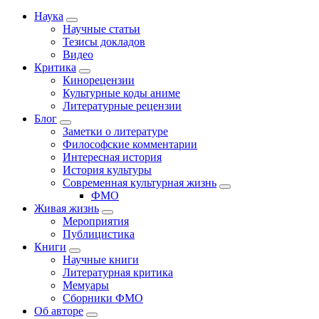
Наука
Научные статьи
Тезисы докладов
Видео
Критика
Кинорецензии
Культурные коды аниме
Литературные рецензии
Блог
Заметки о литературе
Философские комментарии
Интересная история
История культуры
Современная культурная жизнь
ФМО
Живая жизнь
Мероприятия
Публицистика
Книги
Научные книги
Литературная критика
Мемуары
Сборники ФМО
Об авторе