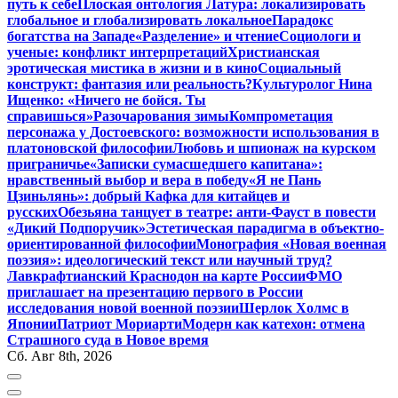
путь к себе
Плоская онтология Латура: локализировать
глобальное и глобализировать локальное
Парадокс
богатства на Западе
«Разделение» и чтение
Социологи и
ученые: конфликт интерпретаций
Христианская
эротическая мистика в жизни и в кино
Социальный
конструкт: фантазия или реальность?
Культуролог Нина
Ищенко: «Ничего не бойся. Ты
справишься»
Разочарования зимы
Компрометация
персонажа у Достоевского: возможности использования в
платоновской философии
Любовь и шпионаж на курском
приграничье
«Записки сумасшедшего капитана»:
нравственный выбор и вера в победу
«Я не Пань
Цзиньлянь»: добрый Кафка для китайцев и
русских
Обезьяна танцует в театре: анти-Фауст в повести
«Дикий Подпоручик»
Эстетическая парадигма в объектно-
ориентированной философии
Монография «Новая военная
поэзия»: идеологический текст или научный труд?
Лавкрафтианский Краснодон на карте России
ФМО
приглашает на презентацию первого в России
исследования новой военной поэзии
Шерлок Холмс в
Японии
Патриот Мориарти
Модерн как катехон: отмена
Страшного суда в Новое время
Сб. Авг 8th, 2026