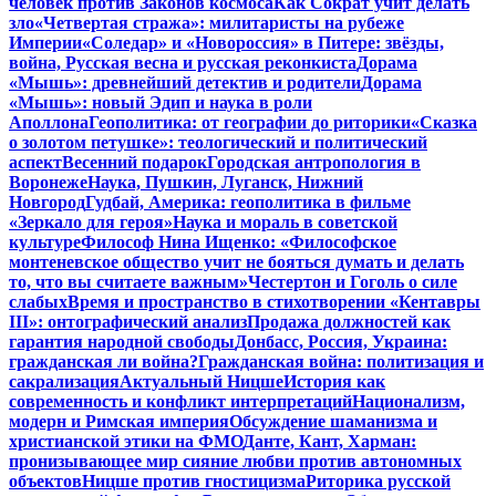
человек против Законов космоса
Как Сократ учит делать
зло
«Четвертая стража»: милитаристы на рубеже
Империи
«Соледар» и «Новороссия» в Питере: звёзды,
война, Русская весна и русская реконкиста
Дорама
«Мышь»: древнейший детектив и родители
Дорама
«Мышь»: новый Эдип и наука в роли
Аполлона
Геополитика: от географии до риторики
«Сказка
о золотом петушке»: теологический и политический
аспект
Весенний подарок
Городская антропология в
Воронеже
Наука, Пушкин, Луганск, Нижний
Новгород
Гудбай, Америка: геополитика в фильме
«Зеркало для героя»
Наука и мораль в советской
культуре
Философ Нина Ищенко: «Философское
монтеневское общество учит не бояться думать и делать
то, что вы считаете важным»
Честертон и Гоголь о силе
слабых
Время и пространство в стихотворении «Кентавры
III»: онтографический анализ
Продажа должностей как
гарантия народной свободы
Донбасс, Россия, Украина:
гражданская ли война?
Гражданская война: политизация и
сакрализация
Актуальный Ницше
История как
современность и конфликт интерпретаций
Национализм,
модерн и Римская империя
Обсуждение шаманизма и
христианской этики на ФМО
Данте, Кант, Харман:
пронизывающее мир сияние любви против автономных
объектов
Ницше против гностицизма
Риторика русской