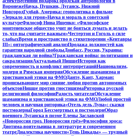
аспект
Весенний подарок
Городская антропология в
Воронеже
Наука, Пушкин, Луганск, Нижний
Новгород
Гудбай, Америка: геополитика в фильме
«Зеркало для героя»
Наука и мораль в советской
культуре
Философ Нина Ищенко: «Философское
монтеневское общество учит не бояться думать и делать
то, что вы считаете важным»
Честертон и Гоголь о силе
слабых
Время и пространство в стихотворении «Кентавры
III»: онтографический анализ
Продажа должностей как
гарантия народной свободы
Донбасс, Россия, Украина:
гражданская ли война?
Гражданская война: политизация и
сакрализация
Актуальный Ницше
История как
современность и конфликт интерпретаций
Национализм,
модерн и Римская империя
Обсуждение шаманизма и
христианской этики на ФМО
Данте, Кант, Харман:
пронизывающее мир сияние любви против автономных
объектов
Ницше против гностицизма
Риторика русской
религиозной философии
Радость читателя
Обсуждение
шаманизма и христианской этики на ФМО
Любой простой
человек и научная риторика
«Отель дель Луна»: сказки
постмодерна
Город Бессмертных и постмодерн
Образ
военного Луганска в поэме Елены Заславской
«Новороссия гроз. Новороссия грёз»
Философия эроса:
Диотима-воительница в литературе и современном
театре
Диалектика научности
«Тень Цикады» — трудный