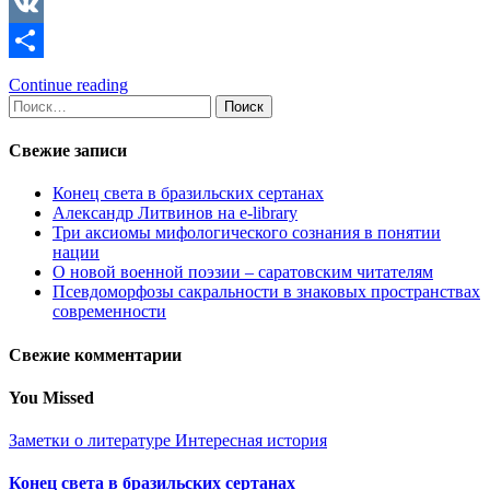
Copy
Link
VK
Отправить
Continue reading
Найти:
Свежие записи
Конец света в бразильских сертанах
Александр Литвинов на e-library
Три аксиомы мифологического сознания в понятии
нации
О новой военной поэзии – саратовским читателям
Псевдоморфозы сакральности в знаковых пространствах
современности
Свежие комментарии
You Missed
Заметки о литературе
Интересная история
Конец света в бразильских сертанах