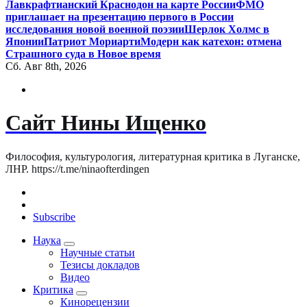
Лавкрафтианский Краснодон на карте России
ФМО
приглашает на презентацию первого в России
исследования новой военной поэзии
Шерлок Холмс в
Японии
Патриот Мориарти
Модерн как катехон: отмена
Страшного суда в Новое время
Сб. Авг 8th, 2026
Сайт Нины Ищенко
Философия, культурология, литературная критика в Луганске,
ЛНР. https://t.me/ninaofterdingen
Subscribe
Наука
Научные статьи
Тезисы докладов
Видео
Критика
Кинорецензии