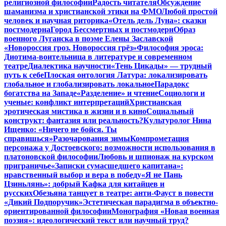
религиозной философии
Радость читателя
Обсуждение
шаманизма и христианской этики на ФМО
Любой простой
человек и научная риторика
«Отель дель Луна»: сказки
постмодерна
Город Бессмертных и постмодерн
Образ
военного Луганска в поэме Елены Заславской
«Новороссия гроз. Новороссия грёз»
Философия эроса:
Диотима-воительница в литературе и современном
театре
Диалектика научности
«Тень Цикады» — трудный
путь к себе
Плоская онтология Латура: локализировать
глобальное и глобализировать локальное
Парадокс
богатства на Западе
«Разделение» и чтение
Социологи и
ученые: конфликт интерпретаций
Христианская
эротическая мистика в жизни и в кино
Социальный
конструкт: фантазия или реальность?
Культуролог Нина
Ищенко: «Ничего не бойся. Ты
справишься»
Разочарования зимы
Компрометация
персонажа у Достоевского: возможности использования в
платоновской философии
Любовь и шпионаж на курском
приграничье
«Записки сумасшедшего капитана»:
нравственный выбор и вера в победу
«Я не Пань
Цзиньлянь»: добрый Кафка для китайцев и
русских
Обезьяна танцует в театре: анти-Фауст в повести
«Дикий Подпоручик»
Эстетическая парадигма в объектно-
ориентированной философии
Монография «Новая военная
поэзия»: идеологический текст или научный труд?