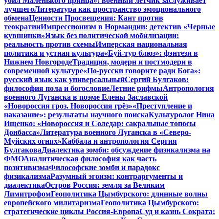
убил Маленького принца»: военный летчик заслуживает
лучшего
Литература как пространство эмоционального
обмена
Ценности Просвещения: Кант против
теократии
Импрессионизм в Нормандии: детектив «Черные
кувшинки»
Язык без политической мобилизации:
реальность против схемы
Имперская национальная
политика и устная культура
«Буй-тур блюз»: фэнтези в
Нижнем Новгороде
Традиция, модерн и постмодерн в
современной культуре
«По-русски говорите ради Бога»:
русский язык как универсальный
Сергий Булгаков:
философия пола и богословие
Летние рифмы
Антропология
военного Луганска в поэме Елены Заславской
«Новороссия гроз. Новороссия грёз»
«Преступление и
наказание»: результаты научного поиска
Культуролог Нина
Ищенко: «Новороссия и Соледар: сакральные топосы
Донбасса»
Литература военного Луганска в «Северо-
Муйских огнях»
Каббала и антропология Сергия
Булгакова
Диалектика зомби: обсуждение физикализма на
ФМО
Аналитическая философия как часть
позитивизма
Философские зомби и парадокс
физикализма
Разумный эгоизм: контраргументы и
диалектика
Остров Россия: земля за Великим
Лимитрофом
Геополитика Цымбурского: длинные волны
европейского милитаризма
Геополитика Цымбурского:
стратегические циклы Россия-Европа
Суд и казнь Сократа: