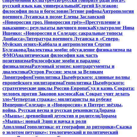
современной культуре
«По-русски говорите ради Бога»:
русский язык как универсальный
Сергий Булгаков:
философия пола и богословие
Летние рифмы
Антропология
военного Луганска в поэме Елены Заславской
«Новороссия гроз. Новороссия грёз»
«Преступление и
наказание»: результаты научного поиска
Культуролог Нина
Ищенко: «Новороссия и Соледар: сакральные топосы
Донбасса»
Литература военного Луганска в «Северо-
Муйских огнях»
Каббала и антропология Сергия
Булгакова
Диалектика зомби: обсуждение физикализма на
ФМО
Аналитическая философия как часть
позитивизма
Философские зомби и парадокс
физикализма
Разумный эгоизм: контраргументы и
диалектика
Остров Россия: земля за Великим
Лимитрофом
Геополитика Цымбурского: длинные волны
европейского милитаризма
Геополитика Цымбурского:
стратегические циклы Россия-Европа
Суд и казнь Сократа:
человек против Законов космоса
Как Сократ учит делать
зло
«Четвертая стража»: милитаристы на рубеже
Империи
«Соледар» и «Новороссия» в Питере: звёзды,
война, Русская весна и русская реконкиста
Дорама
«Мышь»: древнейший детектив и родители
Дорама
«Мышь»: новый Эдип и наука в роли
Аполлона
Геополитика: от географии до риторики
«Сказка
о золотом петушке»: теологический и политический