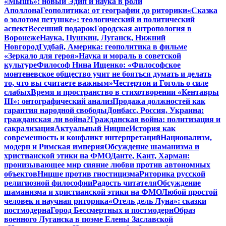
«Мышь»: новый Эдип и наука в роли
Аполлона
Геополитика: от географии до риторики
«Сказка
о золотом петушке»: теологический и политический
аспект
Весенний подарок
Городская антропология в
Воронеже
Наука, Пушкин, Луганск, Нижний
Новгород
Гудбай, Америка: геополитика в фильме
«Зеркало для героя»
Наука и мораль в советской
культуре
Философ Нина Ищенко: «Философское
монтеневское общество учит не бояться думать и делать
то, что вы считаете важным»
Честертон и Гоголь о силе
слабых
Время и пространство в стихотворении «Кентавры
III»: онтографический анализ
Продажа должностей как
гарантия народной свободы
Донбасс, Россия, Украина:
гражданская ли война?
Гражданская война: политизация и
сакрализация
Актуальный Ницше
История как
современность и конфликт интерпретаций
Национализм,
модерн и Римская империя
Обсуждение шаманизма и
христианской этики на ФМО
Данте, Кант, Харман:
пронизывающее мир сияние любви против автономных
объектов
Ницше против гностицизма
Риторика русской
религиозной философии
Радость читателя
Обсуждение
шаманизма и христианской этики на ФМО
Любой простой
человек и научная риторика
«Отель дель Луна»: сказки
постмодерна
Город Бессмертных и постмодерн
Образ
военного Луганска в поэме Елены Заславской