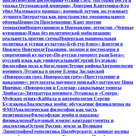
аналитической философии
Русский след: «История роста и
упадка Оттоманской империи» Дмитрия Кантемира
«Кто
убил Маленького принца»: военный летчик заслуживает
лучшего
Литература как пространство эмоционального
обмена
Ценности Просвещения: Кант против
теократии
Импрессионизм в Нормандии: детектив «Черные
кувшинки»
Язык без политической мобилизации:
реальность против схемы
Имперская национальная
политика и устная культура
«Буй-тур блюз»: фэнтези в
Нижнем Новгороде
Традиция, модерн и постмодерн в
современной культуре
«По-русски говорите ради Бога»:
русский язык как универсальный
Сергий Булгаков:
философия пола и богословие
Летние рифмы
Антропология
военного Луганска в поэме Елены Заславской
«Новороссия гроз. Новороссия грёз»
«Преступление и
наказание»: результаты научного поиска
Культуролог Нина
Ищенко: «Новороссия и Соледар: сакральные топосы
Донбасса»
Литература военного Луганска в «Северо-
Муйских огнях»
Каббала и антропология Сергия
Булгакова
Диалектика зомби: обсуждение физикализма на
ФМО
Аналитическая философия как часть
позитивизма
Философские зомби и парадокс
физикализма
Разумный эгоизм: контраргументы и
диалектика
Остров Россия: земля за Великим
Лимитрофом
Геополитика Цымбурского: длинные волны