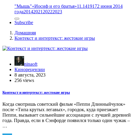
"Мышь"
«Иосиф и его братья»
11.14
1917
2 июня 2014
года
2014
2021
2022
2023
Subscribe
Домашняя
Контекст и интертекст: жестокие игры
ninaoft
Кинорецензии
8 августа, 2023
256 views
Контекст и интертекст: жестокие игры
Когда смотришь советский фильм «Пеппи Длинныйчулок»
после «Типа крутых легавых», городок, куда приезжает
Пеппи, вызывает сильнейшие ассоциации с лучшей деревней
года. Правда, если в Сэнфорде появился только один чужак –
…