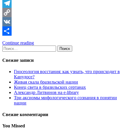
Telegram
Copy
Link
VK
Отправить
Continue reading
Найти:
Свежие записи
Гносеология восстания: как узнать, что происходит в
Канудосе?
Живая скала бразильской нации
Конец света в бразильских сертанах
Александр Литвинов на e-library
Три аксиомы мифологического сознания в понятии
нации
Свежие комментарии
You Missed