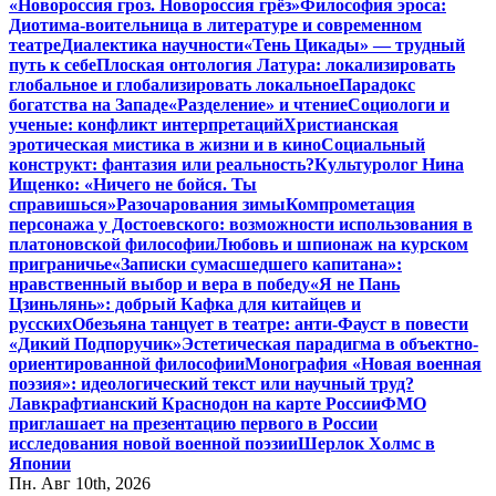
«Новороссия гроз. Новороссия грёз»
Философия эроса:
Диотима-воительница в литературе и современном
театре
Диалектика научности
«Тень Цикады» — трудный
путь к себе
Плоская онтология Латура: локализировать
глобальное и глобализировать локальное
Парадокс
богатства на Западе
«Разделение» и чтение
Социологи и
ученые: конфликт интерпретаций
Христианская
эротическая мистика в жизни и в кино
Социальный
конструкт: фантазия или реальность?
Культуролог Нина
Ищенко: «Ничего не бойся. Ты
справишься»
Разочарования зимы
Компрометация
персонажа у Достоевского: возможности использования в
платоновской философии
Любовь и шпионаж на курском
приграничье
«Записки сумасшедшего капитана»:
нравственный выбор и вера в победу
«Я не Пань
Цзиньлянь»: добрый Кафка для китайцев и
русских
Обезьяна танцует в театре: анти-Фауст в повести
«Дикий Подпоручик»
Эстетическая парадигма в объектно-
ориентированной философии
Монография «Новая военная
поэзия»: идеологический текст или научный труд?
Лавкрафтианский Краснодон на карте России
ФМО
приглашает на презентацию первого в России
исследования новой военной поэзии
Шерлок Холмс в
Японии
Пн. Авг 10th, 2026