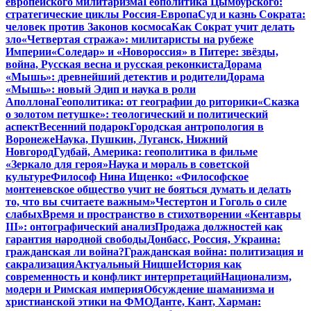
европейского милитаризма
Геополитика Цымбурского:
стратегические циклы Россия-Европа
Суд и казнь Сократа:
человек против Законов космоса
Как Сократ учит делать
зло
«Четвертая стража»: милитаристы на рубеже
Империи
«Соледар» и «Новороссия» в Питере: звёзды,
война, Русская весна и русская реконкиста
Дорама
«Мышь»: древнейший детектив и родители
Дорама
«Мышь»: новый Эдип и наука в роли
Аполлона
Геополитика: от географии до риторики
«Сказка
о золотом петушке»: теологический и политический
аспект
Весенний подарок
Городская антропология в
Воронеже
Наука, Пушкин, Луганск, Нижний
Новгород
Гудбай, Америка: геополитика в фильме
«Зеркало для героя»
Наука и мораль в советской
культуре
Философ Нина Ищенко: «Философское
монтеневское общество учит не бояться думать и делать
то, что вы считаете важным»
Честертон и Гоголь о силе
слабых
Время и пространство в стихотворении «Кентавры
III»: онтографический анализ
Продажа должностей как
гарантия народной свободы
Донбасс, Россия, Украина:
гражданская ли война?
Гражданская война: политизация и
сакрализация
Актуальный Ницше
История как
современность и конфликт интерпретаций
Национализм,
модерн и Римская империя
Обсуждение шаманизма и
христианской этики на ФМО
Данте, Кант, Харман: