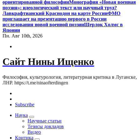
ориентированной философии
Монография «Новая военная
поэзия»: идеологический текст или научный труд?
Лавкрафтианский Краснодон на карте России
ФМО
приглашает на презентацию первого в России
исследования новой военной поэзии
Шерлок Холмс в
Японии
Пн. Авг 10th, 2026
Сайт Нины Ищенко
Философия, культурология, литературная критика в Луганске,
ЛНР. https://t.me/ninaofterdingen
Subscribe
Наука
Научные статьи
Тезисы докладов
Видео
Критика