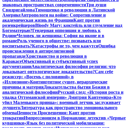
знаковых пространствах современности
Три души
Свидригайлова
Тимошенко и революция в Латинской
Америке
Антропологи на войне: Сопротивление и
академическая жизнь во Франции
Кант против
розенкрейцеров
Bloody Mary: коктейль или глумление над
Богоматерью?
Гендерная оппозиция и любовь к
Родине
Человек ли женщина: София на иконе и в
романе
Роль ученого в обществе: познавать или
воспитывать?
Катастрофы не то, чем кажутся
Ошибка
происхождения в антирелигиозной
пропаганде
Христианство и революция в
Каракасе
Объективный и субъективный успех
аргументации
Аналитическая философия религии: что
доказывает онтологическое доказательство?
Сам себе
режиссер: «Восемь с половиной» в
«Иллюзионе»
Контингентное сущее, иерархические
причины и материя
Доказательства бытия Божия в
аналитической философии
Русский след: «История роста и
упадка Оттоманской империи» Дмитрия Кантемира
«Кто
убил Маленького принца»: военный летчик заслуживает
лучшего
Литература как пространство эмоционального
обмена
Ценности Просвещения: Кант против
теократии
Импрессионизм в Нормандии: детектив «Черные
кувшинки»
Язык без политической мобилизации: