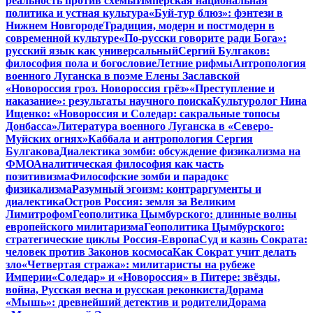
реальность против схемы
Имперская национальная
политика и устная культура
«Буй-тур блюз»: фэнтези в
Нижнем Новгороде
Традиция, модерн и постмодерн в
современной культуре
«По-русски говорите ради Бога»:
русский язык как универсальный
Сергий Булгаков:
философия пола и богословие
Летние рифмы
Антропология
военного Луганска в поэме Елены Заславской
«Новороссия гроз. Новороссия грёз»
«Преступление и
наказание»: результаты научного поиска
Культуролог Нина
Ищенко: «Новороссия и Соледар: сакральные топосы
Донбасса»
Литература военного Луганска в «Северо-
Муйских огнях»
Каббала и антропология Сергия
Булгакова
Диалектика зомби: обсуждение физикализма на
ФМО
Аналитическая философия как часть
позитивизма
Философские зомби и парадокс
физикализма
Разумный эгоизм: контраргументы и
диалектика
Остров Россия: земля за Великим
Лимитрофом
Геополитика Цымбурского: длинные волны
европейского милитаризма
Геополитика Цымбурского:
стратегические циклы Россия-Европа
Суд и казнь Сократа:
человек против Законов космоса
Как Сократ учит делать
зло
«Четвертая стража»: милитаристы на рубеже
Империи
«Соледар» и «Новороссия» в Питере: звёзды,
война, Русская весна и русская реконкиста
Дорама
«Мышь»: древнейший детектив и родители
Дорама