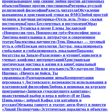
пронизывающее мир сияние любви против автономных
объектов
Ницше против гностицизма
Риторика русской
религиозной философии
Радость читателя
Обсуждение
шаманизма и христианской этики на ФМО
Любой простой
человек и научная риторика
«Отель дель Луна»: сказки
постмодерна
Город Бессмертных и постмодерн
Образ
военного Луганска в поэме Елены Заславской
«Новороссия гроз. Новороссия грёз»
Философия эроса:
Диотима-воительница в литературе и современном
театре
Диалектика научности
«Тень Цикады» — трудный
путь к себе
Плоская онтология Латура: локализировать
глобальное и глобализировать локальное
Парадокс
богатства на Западе
«Разделение» и чтение
Социологи и
ученые: конфликт интерпретаций
Христианская
эротическая мистика в жизни и в кино
Социальный
конструкт: фантазия или реальность?
Культуролог Нина
Ищенко: «Ничего не бойся. Ты
справишься»
Разочарования зимы
Компрометация
персонажа у Достоевского: возможности использования в
платоновской философии
Любовь и шпионаж на курском
приграничье
«Записки сумасшедшего капитана»:
нравственный выбор и вера в победу
«Я не Пань
Цзиньлянь»: добрый Кафка для китайцев и
русских
Обезьяна танцует в театре: анти-Фауст в повести
«Дикий Подпоручик»
Эстетическая парадигма в объектно-