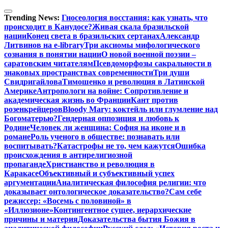
Перейти
к
Trending News:
Гносеология восстания: как узнать, что
содержимому
происходит в Канудосе?
Живая скала бразильской
нации
Конец света в бразильских сертанах
Александр
Литвинов на e-library
Три аксиомы мифологического
сознания в понятии нации
О новой военной поэзии –
саратовским читателям
Псевдоморфозы сакральности в
знаковых пространствах современности
Три души
Свидригайлова
Тимошенко и революция в Латинской
Америке
Антропологи на войне: Сопротивление и
академическая жизнь во Франции
Кант против
розенкрейцеров
Bloody Mary: коктейль или глумление над
Богоматерью?
Гендерная оппозиция и любовь к
Родине
Человек ли женщина: София на иконе и в
романе
Роль ученого в обществе: познавать или
воспитывать?
Катастрофы не то, чем кажутся
Ошибка
происхождения в антирелигиозной
пропаганде
Христианство и революция в
Каракасе
Объективный и субъективный успех
аргументации
Аналитическая философия религии: что
доказывает онтологическое доказательство?
Сам себе
режиссер: «Восемь с половиной» в
«Иллюзионе»
Контингентное сущее, иерархические
причины и материя
Доказательства бытия Божия в