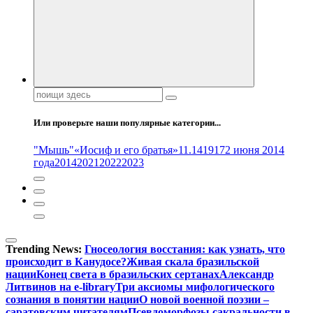
Поиск:
Или проверьте наши популярные категории...
"Мышь"
«Иосиф и его братья»
11.14
1917
2 июня 2014
года
2014
2021
2022
2023
Trending News:
Гносеология восстания: как узнать, что
происходит в Канудосе?
Живая скала бразильской
нации
Конец света в бразильских сертанах
Александр
Литвинов на e-library
Три аксиомы мифологического
сознания в понятии нации
О новой военной поэзии –
саратовским читателям
Псевдоморфозы сакральности в