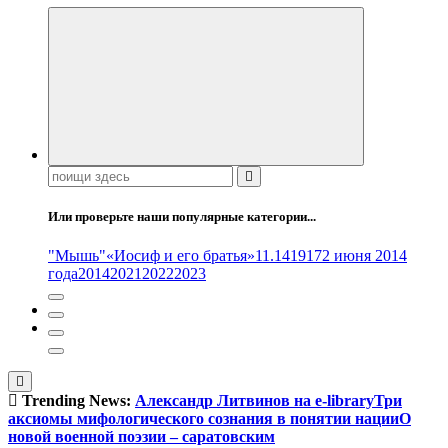
Поиск:
Или проверьте наши популярные категории...
"Мышь"
«Иосиф и его братья»
11.14
1917
2 июня 2014
года
2014
2021
2022
2023
Trending News:
Александр Литвинов на e-library
Три
аксиомы мифологического сознания в понятии нации
О
новой военной поэзии – саратовским