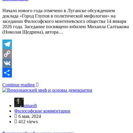
Начало нового года отмечено в Луганске обсуждением
доклада «Город Глупов в политической мифологии» на
заседании Философского монтеневского общества 14 января
2026 года. Заседание посвящено юбилею Михаила Салтыкова
(Николая Щедрина), автора…
Telegram
Copy
Link
VK
Отправить
Continue reading
ninaoft
Философские комментарии
6 мая, 2024
412 views