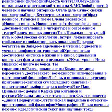
религиозной философии
Радость читателя
Обсуждение
шаманизма и христианской этики на ФМО
Любой простой
человек и научная риторика
«Отель дель Луна»: сказки
постмодерна
Город Бессмертных и постмодерн
Образ
военного Луганска в поэме Елены Заславской
«Новороссия гроз. Новороссия грёз»
Философия эроса:
Диотима-воительница в литературе и современном
театре
Диалектика научности
«Тень Цикады» — трудный
путь к себе
Плоская онтология Латура: локализировать
глобальное и глобализировать локальное
Парадокс
богатства на Западе
«Разделение» и чтение
Социологи и
ученые: конфликт интерпретаций
Христианская
эротическая мистика в жизни и в кино
Социальный
конструкт: фантазия или реальность?
Культуролог Нина
Ищенко: «Ничего не бойся. Ты
справишься»
Разочарования зимы
Компрометация
персонажа у Достоевского: возможности использования в
платоновской философии
Любовь и шпионаж на курском
приграничье
«Записки сумасшедшего капитана»:
нравственный выбор и вера в победу
«Я не Пань
Цзиньлянь»: добрый Кафка для китайцев и
русских
Обезьяна танцует в театре: анти-Фауст в повести
«Дикий Подпоручик»
Эстетическая парадигма в объектно-
ориентированной философии
Монография «Новая военная
поэзия»: идеологический текст или научный труд?