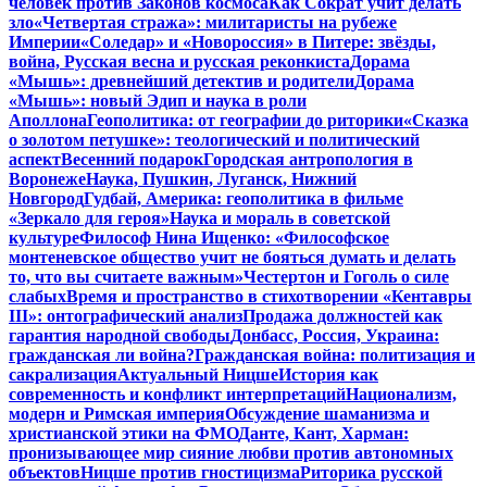
человек против Законов космоса
Как Сократ учит делать
зло
«Четвертая стража»: милитаристы на рубеже
Империи
«Соледар» и «Новороссия» в Питере: звёзды,
война, Русская весна и русская реконкиста
Дорама
«Мышь»: древнейший детектив и родители
Дорама
«Мышь»: новый Эдип и наука в роли
Аполлона
Геополитика: от географии до риторики
«Сказка
о золотом петушке»: теологический и политический
аспект
Весенний подарок
Городская антропология в
Воронеже
Наука, Пушкин, Луганск, Нижний
Новгород
Гудбай, Америка: геополитика в фильме
«Зеркало для героя»
Наука и мораль в советской
культуре
Философ Нина Ищенко: «Философское
монтеневское общество учит не бояться думать и делать
то, что вы считаете важным»
Честертон и Гоголь о силе
слабых
Время и пространство в стихотворении «Кентавры
III»: онтографический анализ
Продажа должностей как
гарантия народной свободы
Донбасс, Россия, Украина:
гражданская ли война?
Гражданская война: политизация и
сакрализация
Актуальный Ницше
История как
современность и конфликт интерпретаций
Национализм,
модерн и Римская империя
Обсуждение шаманизма и
христианской этики на ФМО
Данте, Кант, Харман:
пронизывающее мир сияние любви против автономных
объектов
Ницше против гностицизма
Риторика русской