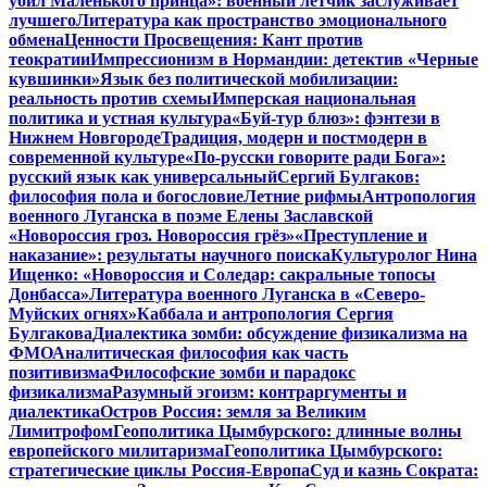
убил Маленького принца»: военный летчик заслуживает
лучшего
Литература как пространство эмоционального
обмена
Ценности Просвещения: Кант против
теократии
Импрессионизм в Нормандии: детектив «Черные
кувшинки»
Язык без политической мобилизации:
реальность против схемы
Имперская национальная
политика и устная культура
«Буй-тур блюз»: фэнтези в
Нижнем Новгороде
Традиция, модерн и постмодерн в
современной культуре
«По-русски говорите ради Бога»:
русский язык как универсальный
Сергий Булгаков:
философия пола и богословие
Летние рифмы
Антропология
военного Луганска в поэме Елены Заславской
«Новороссия гроз. Новороссия грёз»
«Преступление и
наказание»: результаты научного поиска
Культуролог Нина
Ищенко: «Новороссия и Соледар: сакральные топосы
Донбасса»
Литература военного Луганска в «Северо-
Муйских огнях»
Каббала и антропология Сергия
Булгакова
Диалектика зомби: обсуждение физикализма на
ФМО
Аналитическая философия как часть
позитивизма
Философские зомби и парадокс
физикализма
Разумный эгоизм: контраргументы и
диалектика
Остров Россия: земля за Великим
Лимитрофом
Геополитика Цымбурского: длинные волны
европейского милитаризма
Геополитика Цымбурского:
стратегические циклы Россия-Европа
Суд и казнь Сократа: