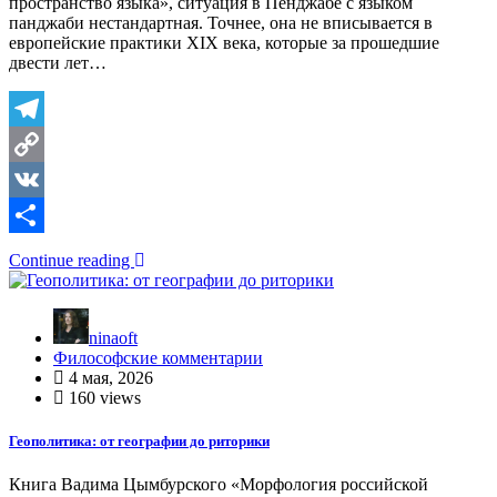
пространство языка», ситуация в Пенджабе с языком
панджаби нестандартная. Точнее, она не вписывается в
европейские практики XIX века, которые за прошедшие
двести лет…
Telegram
Copy
Link
VK
Отправить
Continue reading
ninaoft
Философские комментарии
4 мая, 2026
160 views
Геополитика: от географии до риторики
Книга Вадима Цымбурского «Морфология российской