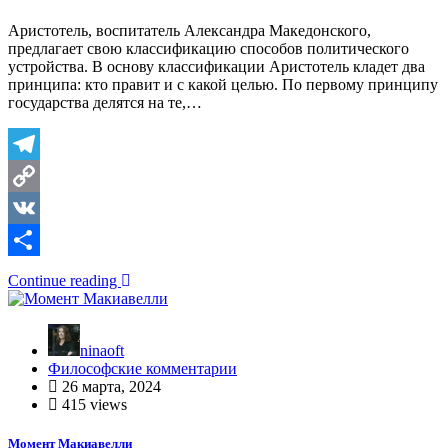
Аристотель, воспитатель Александра Македонского,
предлагает свою классификацию способов политического
устройства. В основу классификации Аристотель кладет два
принципа: кто правит и с какой целью. По первому принципу
государства делятся на те,…
Telegram
Copy
Link
VK
Отправить
Continue reading
ninaoft
Философские комментарии
26 марта, 2024
415 views
Момент Макиавелли