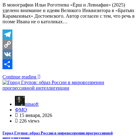
В монографии Ильи Роготнева «Ёрш и Левиафан» (2025)
уделено внимание и идеям Великого Инквизитора в «Братьях
Карамазовых» Достоевского. Автор согласен с тем, что речь в
поэме Ивана не о католиках…
Telegram
Copy
Link
VK
Отправить
Continue reading
ninaoft
ФМО
15 января, 2026
226 views
Город Глупов: образ России в мировоззрении прогрессивной
интеллигенции