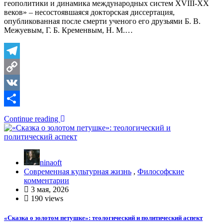
геополитики и динамика международных систем XVIII-XX
веков» – несостоявшаяся докторская диссертация,
опубликованная после смерти ученого его друзьями Б. В.
Межуевым, Г. Б. Кременвым, Н. М.…
Telegram
Copy
Link
VK
Отправить
Continue reading
ninaoft
Современная культурная жизнь
,
Философские
комментарии
3 мая, 2026
190 views
«Сказка о золотом петушке»: теологический и политический аспект