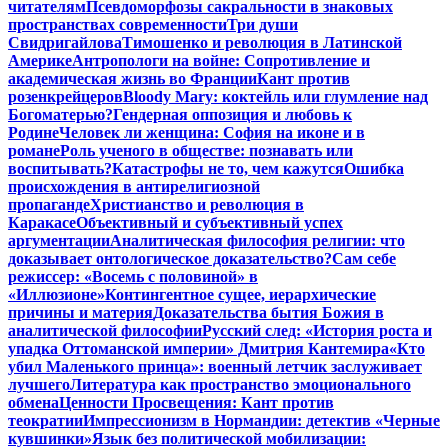
читателям
Псевдоморфозы сакральности в знаковых
пространствах современности
Три души
Свидригайлова
Тимошенко и революция в Латинской
Америке
Антропологи на войне: Сопротивление и
академическая жизнь во Франции
Кант против
розенкрейцеров
Bloody Mary: коктейль или глумление над
Богоматерью?
Гендерная оппозиция и любовь к
Родине
Человек ли женщина: София на иконе и в
романе
Роль ученого в обществе: познавать или
воспитывать?
Катастрофы не то, чем кажутся
Ошибка
происхождения в антирелигиозной
пропаганде
Христианство и революция в
Каракасе
Объективный и субъективный успех
аргументации
Аналитическая философия религии: что
доказывает онтологическое доказательство?
Сам себе
режиссер: «Восемь с половиной» в
«Иллюзионе»
Контингентное сущее, иерархические
причины и материя
Доказательства бытия Божия в
аналитической философии
Русский след: «История роста и
упадка Оттоманской империи» Дмитрия Кантемира
«Кто
убил Маленького принца»: военный летчик заслуживает
лучшего
Литература как пространство эмоционального
обмена
Ценности Просвещения: Кант против
теократии
Импрессионизм в Нормандии: детектив «Черные
кувшинки»
Язык без политической мобилизации: