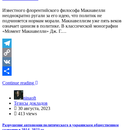
Известного флорентийского философа Макиавелли
неоднократно ругали за его идею, что политик не
подчиняется нормам морали. Макиавеллизм уже пять веков
означает цинизм в политике. В классической монографии
«Момент Макиавелли» Дж. Г.…
Telegram
Copy
Link
VK
Отправить
Continue reading
ninaoft
Тезисы докладов
30 августа, 2023
413 views
Разрушение автономии политического в украинском общественном
сознании в 2014–2023 гг.