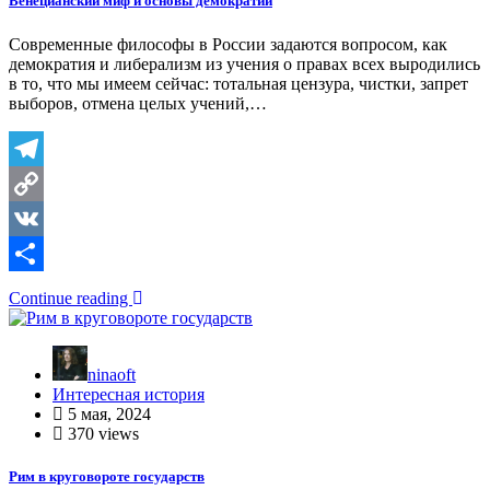
Венецианский миф и основы демократии
Современные философы в России задаются вопросом, как
демократия и либерализм из учения о правах всех выродились
в то, что мы имеем сейчас: тотальная цензура, чистки, запрет
выборов, отмена целых учений,…
Telegram
Copy
Link
VK
Отправить
Continue reading
ninaoft
Интересная история
5 мая, 2024
370 views
Рим в круговороте государств