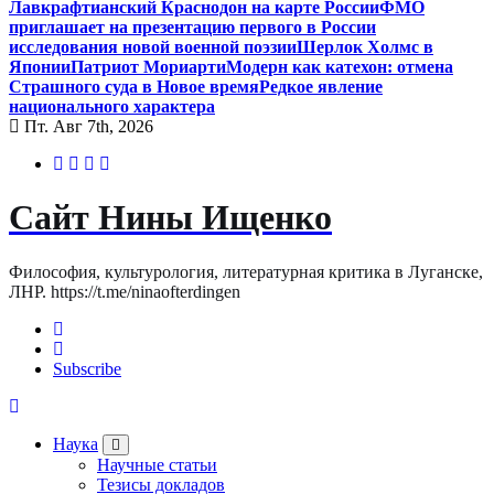
Лавкрафтианский Краснодон на карте России
ФМО
приглашает на презентацию первого в России
исследования новой военной поэзии
Шерлок Холмс в
Японии
Патриот Мориарти
Модерн как катехон: отмена
Страшного суда в Новое время
Редкое явление
национального характера
Пт. Авг 7th, 2026
Сайт Нины Ищенко
Философия, культурология, литературная критика в Луганске,
ЛНР. https://t.me/ninaofterdingen
Subscribe
Наука
Научные статьи
Тезисы докладов