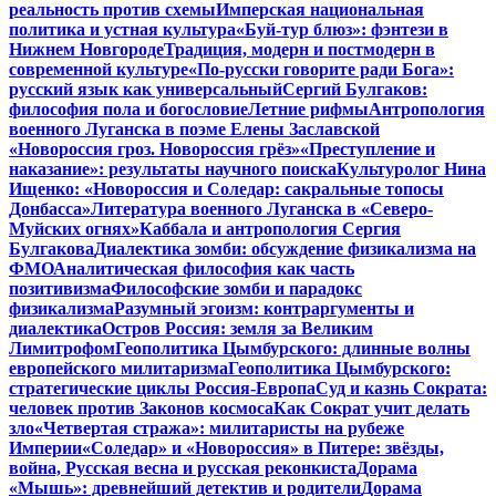
реальность против схемы
Имперская национальная
политика и устная культура
«Буй-тур блюз»: фэнтези в
Нижнем Новгороде
Традиция, модерн и постмодерн в
современной культуре
«По-русски говорите ради Бога»:
русский язык как универсальный
Сергий Булгаков:
философия пола и богословие
Летние рифмы
Антропология
военного Луганска в поэме Елены Заславской
«Новороссия гроз. Новороссия грёз»
«Преступление и
наказание»: результаты научного поиска
Культуролог Нина
Ищенко: «Новороссия и Соледар: сакральные топосы
Донбасса»
Литература военного Луганска в «Северо-
Муйских огнях»
Каббала и антропология Сергия
Булгакова
Диалектика зомби: обсуждение физикализма на
ФМО
Аналитическая философия как часть
позитивизма
Философские зомби и парадокс
физикализма
Разумный эгоизм: контраргументы и
диалектика
Остров Россия: земля за Великим
Лимитрофом
Геополитика Цымбурского: длинные волны
европейского милитаризма
Геополитика Цымбурского:
стратегические циклы Россия-Европа
Суд и казнь Сократа:
человек против Законов космоса
Как Сократ учит делать
зло
«Четвертая стража»: милитаристы на рубеже
Империи
«Соледар» и «Новороссия» в Питере: звёзды,
война, Русская весна и русская реконкиста
Дорама
«Мышь»: древнейший детектив и родители
Дорама