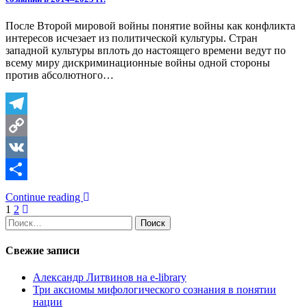
После Второй мировой войны понятие войны как конфликта
интересов исчезает из политической культуры. Стран
западной культуры вплоть до настоящего времени ведут по
всему миру дискриминационные войны одной стороны
против абсолютного…
Telegram
Copy
Link
VK
Отправить
Continue reading
Пагинация
1
2
Найти:
записей
Свежие записи
Александр Литвинов на e-library
Три аксиомы мифологического сознания в понятии
нации