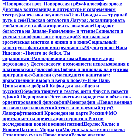
«Новороссия гроз. Новороссия грёз»
Философия эроса:
Диотима-воительница в литературе и современном
театре
Диалектика научности
«Тень Цикады» — трудный
путь к себе
Плоская онтология Латура: локализировать
глобальное и глобализировать локальное
Парадокс
богатства на Западе
«Разделение» и чтение
Социологи и
ученые: конфликт интерпретаций
Христианская
эротическая мистика в жизни и в кино
Социальный
конструкт: фантазия или реальность?
Культуролог Нина
Ищенко: «Ничего не бойся. Ты
справишься»
Разочарования зимы
Компрометация
персонажа у Достоевского: возможности использования в
платоновской философии
Любовь и шпионаж на курском
приграничье
«Записки сумасшедшего капитана»:
нравственный выбор и вера в победу
«Я не Пань
Цзиньлянь»: добрый Кафка для китайцев и
русских
Обезьяна танцует в театре: анти-Фауст в повести
«Дикий Подпоручик»
Эстетическая парадигма в объектно-
ориентированной философии
Монография «Новая военная
поэзия»: идеологический текст или научный труд?
Лавкрафтианский Краснодон на карте России
ФМО
приглашает на презентацию первого в России
исследования новой военной поэзии
Шерлок Холмс в
Японии
Патриот Мориарти
Модерн как катехон: отмена
Страшного суда в Новое время
Редкое явление