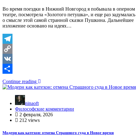
Во время поездки в Нижний Новгород я побывала в оперном
театре, посмотрела «Золотого петушка», и еще раз задумалась
о смысле этой самой странной сказки Пушкина. Дальнейшее
изложение основано на идеях…
Telegram
Copy
Link
VK
Отправить
Continue reading
ninaoft
Философские комментарии
2 февраля, 2026
212 views
Модерн как катехон: отмена Страшного суда в Новое время