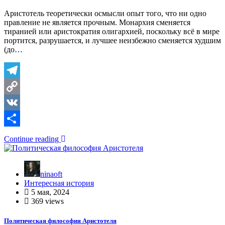
Аристотель теоретически осмысли опыт того, что ни одно
правление не является прочным. Монархия сменяется
тиранией или аристократия олигархией, поскольку всё в мире
портится, разрушается, и лучшее неизбежно сменяется худшим
(до…
Telegram
Copy
Link
VK
Отправить
Continue reading
ninaoft
Интересная история
5 мая, 2024
369 views
Политическая философия Аристотеля