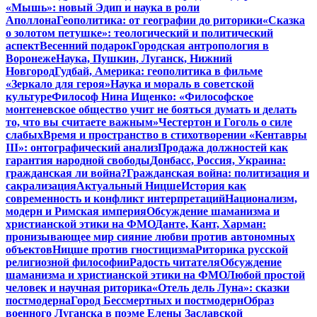
«Мышь»: новый Эдип и наука в роли
Аполлона
Геополитика: от географии до риторики
«Сказка
о золотом петушке»: теологический и политический
аспект
Весенний подарок
Городская антропология в
Воронеже
Наука, Пушкин, Луганск, Нижний
Новгород
Гудбай, Америка: геополитика в фильме
«Зеркало для героя»
Наука и мораль в советской
культуре
Философ Нина Ищенко: «Философское
монтеневское общество учит не бояться думать и делать
то, что вы считаете важным»
Честертон и Гоголь о силе
слабых
Время и пространство в стихотворении «Кентавры
III»: онтографический анализ
Продажа должностей как
гарантия народной свободы
Донбасс, Россия, Украина:
гражданская ли война?
Гражданская война: политизация и
сакрализация
Актуальный Ницше
История как
современность и конфликт интерпретаций
Национализм,
модерн и Римская империя
Обсуждение шаманизма и
христианской этики на ФМО
Данте, Кант, Харман:
пронизывающее мир сияние любви против автономных
объектов
Ницше против гностицизма
Риторика русской
религиозной философии
Радость читателя
Обсуждение
шаманизма и христианской этики на ФМО
Любой простой
человек и научная риторика
«Отель дель Луна»: сказки
постмодерна
Город Бессмертных и постмодерн
Образ
военного Луганска в поэме Елены Заславской