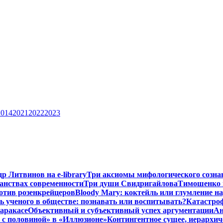
2014
2021
2022
2023
р Литвинов на e-library
Три аксиомы мифологического созна
анствах современности
Три души Свидригайлова
Тимошенко 
отив розенкрейцеров
Bloody Mary: коктейль или глумление н
ь ученого в обществе: познавать или воспитывать?
Катастроф
аракасе
Объективный и субъективный успех аргументации
Ан
ь с половиной» в «Иллюзионе»
Контингентное сущее, иерархи