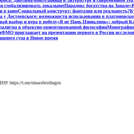
роса: Диотима-воительница в литературе и современном теа
 и глобализировать локальное
Парадокс богатства на Западе
«Р
и в кино
Социальный конструкт: фантазия или реальность?
К
 у Достоевского: возможности использования в платоновск
ый выбор и вера в победу
«Я не Пань Цзиньлянь»: добрый Ка
радигма в объектно-ориентированной философии
Монография 
и
ФМО приглашает на презентацию первого в России исследов
ашного суда в Новое время
. https://t.me/ninaofterdingen