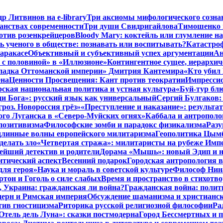
р Литвинов на e-library
Три аксиомы мифологического созна
анствах современности
Три души Свидригайлова
Тимошенко 
отив розенкрейцеров
Bloody Mary: коктейль или глумление н
ь ученого в обществе: познавать или воспитывать?
Катастроф
аракасе
Объективный и субъективный успех аргументации
Ан
ь с половиной» в «Иллюзионе»
Контингентное сущее, иерархи
 упадка Оттоманской империи» Дмитрия Кантемира
«Кто убил
ена
Ценности Просвещения: Кант против теократии
Импрессио
ская национальная политика и устная культура
«Буй-тур бл
ди Бога»: русский язык как универсальный
Сергий Булгаков:
роз. Новороссия грёз»
«Преступление и наказание»: результа
ого Луганска в «Северо-Муйских огнях»
Каббала и антрополо
позитивизма
Философские зомби и парадокс физикализма
Разу
длинные волны европейского милитаризма
Геополитика Цымб
делать зло
«Четвертая стража»: милитаристы на рубеже Имп
йший детектив и родители
Дорама «Мышь»: новый Эдип и н
итический аспект
Весенний подарок
Городская антропология 
для героя»
Наука и мораль в советской культуре
Философ Нина
ртон и Гоголь о силе слабых
Время и пространство в стихотво
я, Украина: гражданская ли война?
Гражданская война: полит
дерн и Римская империя
Обсуждение шаманизма и христианс
ив гностицизма
Риторика русской религиозной философии
Ра
Отель дель Луна»: сказки постмодерна
Город Бессмертных и 