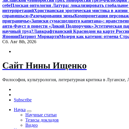
Заславской «Новороссия гроз. Новороссия грёз»
Философия э
себе
Плоская онтология Латура: локализировать глобальное
интерпретаций
Христианская эротическая мистика в жизни 
справишься»
Разочарования зимы
Компрометация персонажа
приграничье
«Записки сумасшедшего капитана»: нравственн
анти-Фауст в повести «Дикий Подпоручик»
Эстетическая па
научный труд?
Лавкрафтианский Краснодон на карте Росси
Японии
Патриот Мориарти
Модерн как катехон: отмена Стр
Сб. Авг 8th, 2026
Сайт Нины Ищенко
Философия, культурология, литературная критика в Луганске, ЛНР
Subscribe
Наука
Научные статьи
Тезисы докладов
Видео