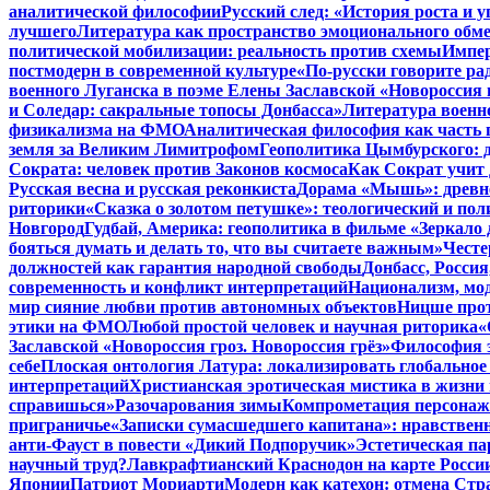
аналитической философии
Русский след: «История роста и
лучшего
Литература как пространство эмоционального обм
политической мобилизации: реальность против схемы
Импер
постмодерн в современной культуре
«По-русски говорите ра
военного Луганска в поэме Елены Заславской «Новороссия г
и Соледар: сакральные топосы Донбасса»
Литература военн
физикализма на ФМО
Аналитическая философия как часть 
земля за Великим Лимитрофом
Геополитика Цымбурского: 
Сократа: человек против Законов космоса
Как Сократ учит 
Русская весна и русская реконкиста
Дорама «Мышь»: древне
риторики
«Сказка о золотом петушке»: теологический и пол
Новгород
Гудбай, Америка: геополитика в фильме «Зеркало 
бояться думать и делать то, что вы считаете важным»
Честе
должностей как гарантия народной свободы
Донбасс, Росси
современность и конфликт интерпретаций
Национализм, мо
мир сияние любви против автономных объектов
Ницше прот
этики на ФМО
Любой простой человек и научная риторика
«
Заславской «Новороссия гроз. Новороссия грёз»
Философия э
себе
Плоская онтология Латура: локализировать глобальное
интерпретаций
Христианская эротическая мистика в жизни 
справишься»
Разочарования зимы
Компрометация персонажа
приграничье
«Записки сумасшедшего капитана»: нравственн
анти-Фауст в повести «Дикий Подпоручик»
Эстетическая па
научный труд?
Лавкрафтианский Краснодон на карте Росси
Японии
Патриот Мориарти
Модерн как катехон: отмена Стр