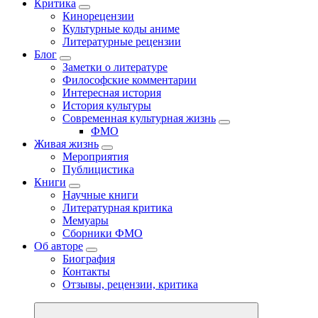
Критика
Кинорецензии
Культурные коды аниме
Литературные рецензии
Блог
Заметки о литературе
Философские комментарии
Интересная история
История культуры
Современная культурная жизнь
ФМО
Живая жизнь
Мероприятия
Публицистика
Книги
Научные книги
Литературная критика
Мемуары
Сборники ФМО
Об авторе
Биография
Контакты
Отзывы, рецензии, критика