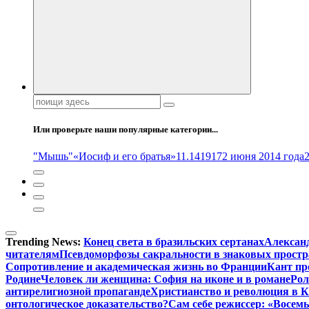
Поиск:
Или проверьте наши популярные категории...
"Мышь"
«Иосиф и его братья»
11.14
1917
2 июня 2014 года
Trending News:
Конец света в бразильских сертанах
Александ
читателям
Псевдоморфозы сакральности в знаковых простр
Сопротивление и академическая жизнь во Франции
Кант пр
Родине
Человек ли женщина: София на иконе и в романе
Рол
антирелигиозной пропаганде
Христианство и революция в К
онтологическое доказательство?
Сам себе режиссер: «Восем