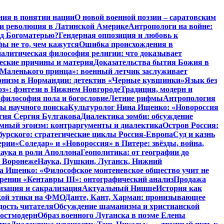
ния в понятии нации
О новой военной поэзии – саратовским
и революция в Латинской Америке
Антропологи на войне:
ад Богоматерью?
Гендерная оппозиция и любовь к
ы не то, чем кажутся
Ошибка происхождения в
алитическая философия религии: что доказывает
ческие причины и материя
Доказательства бытия Божия в
 Маленького принца»: военный летчик заслуживает
низм в Нормандии: детектив «Черные кувшинки»
Язык без
юз»: фэнтези в Нижнем Новгороде
Традиция, модерн и
 философия пола и богословие
Летние рифмы
Антропология
ты научного поиска
Культуролог Нина Ищенко: «Новороссия
гия Сергия Булгакова
Диалектика зомби: обсуждение
мный эгоизм: контраргументы и диалектика
Остров Россия:
урского: стратегические циклы Россия-Европа
Суд и казнь
ерии
«Соледар» и «Новороссия» в Питере: звёзды, война,
аука в роли Аполлона
Геополитика: от географии до
в Воронеже
Наука, Пушкин, Луганск, Нижний
 Ищенко: «Философское монтеневское общество учит не
рении «Кентавры III»: онтографический анализ
Продажа
изация и сакрализация
Актуальный Ницше
История как
кой этики на ФМО
Данте, Кант, Харман: пронизывающее
дость читателя
Обсуждение шаманизма и христианской
постмодерн
Образ военного Луганска в поэме Елены