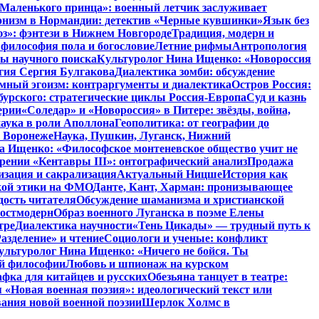
 Маленького принца»: военный летчик заслуживает
низм в Нормандии: детектив «Черные кувшинки»
Язык без
юз»: фэнтези в Нижнем Новгороде
Традиция, модерн и
 философия пола и богословие
Летние рифмы
Антропология
ты научного поиска
Культуролог Нина Ищенко: «Новороссия
гия Сергия Булгакова
Диалектика зомби: обсуждение
мный эгоизм: контраргументы и диалектика
Остров Россия:
урского: стратегические циклы Россия-Европа
Суд и казнь
ерии
«Соледар» и «Новороссия» в Питере: звёзды, война,
аука в роли Аполлона
Геополитика: от географии до
в Воронеже
Наука, Пушкин, Луганск, Нижний
 Ищенко: «Философское монтеневское общество учит не
рении «Кентавры III»: онтографический анализ
Продажа
изация и сакрализация
Актуальный Ницше
История как
кой этики на ФМО
Данте, Кант, Харман: пронизывающее
дость читателя
Обсуждение шаманизма и христианской
постмодерн
Образ военного Луганска в поэме Елены
тре
Диалектика научности
«Тень Цикады» — трудный путь к
азделение» и чтение
Социологи и ученые: конфликт
ультуролог Нина Ищенко: «Ничего не бойся. Ты
ой философии
Любовь и шпионаж на курском
фка для китайцев и русских
Обезьяна танцует в театре:
«Новая военная поэзия»: идеологический текст или
ания новой военной поэзии
Шерлок Холмс в