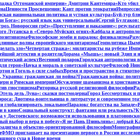
 упадка Оттоманской империи» Дмитрия Кантемира
«Кто убил
ена
Ценности Просвещения: Кант против теократии
Импрессио
ская национальная политика и устная культура
«Буй-тур бл
ди Бога»: русский язык как универсальный
Сергий Булгаков:
роз. Новороссия грёз»
«Преступление и наказание»: результа
ого Луганска в «Северо-Муйских огнях»
Каббала и антрополо
позитивизма
Философские зомби и парадокс физикализма
Разу
длинные волны европейского милитаризма
Геополитика Цымб
делать зло
«Четвертая стража»: милитаристы на рубеже Имп
йший детектив и родители
Дорама «Мышь»: новый Эдип и н
итический аспект
Весенний подарок
Городская антропология 
для героя»
Наука и мораль в советской культуре
Философ Нина
ртон и Гоголь о силе слабых
Время и пространство в стихотво
я, Украина: гражданская ли война?
Гражданская война: полит
дерн и Римская империя
Обсуждение шаманизма и христианс
ив гностицизма
Риторика русской религиозной философии
Ра
Отель дель Луна»: сказки постмодерна
Город Бессмертных и 
роса: Диотима-воительница в литературе и современном теа
 и глобализировать локальное
Парадокс богатства на Западе
«Р
и в кино
Социальный конструкт: фантазия или реальность?
К
 у Достоевского: возможности использования в платоновск
ый выбор и вера в победу
«Я не Пань Цзиньлянь»: добрый Ка
радигма в объектно-ориентированной философии
Монография 
и
ФМО приглашает на презентацию первого в России исследов
ашного суда в Новое время