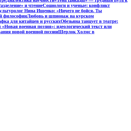
тре
Диалектика научности
«Тень Цикады» — трудный путь к
азделение» и чтение
Социологи и ученые: конфликт
ультуролог Нина Ищенко: «Ничего не бойся. Ты
ой философии
Любовь и шпионаж на курском
фка для китайцев и русских
Обезьяна танцует в театре:
«Новая военная поэзия»: идеологический текст или
ания новой военной поэзии
Шерлок Холмс в