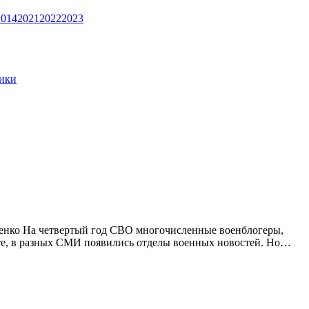
2014
2021
2022
2023
тики
енко На четвертый год СВО многочисленные военблогеры,
е, в разных СМИ появились отделы военных новостей. Но…