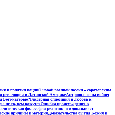
ния в понятии нации
О новой военной поэзии – саратовским
и революция в Латинской Америке
Антропологи на войне:
ад Богоматерью?
Гендерная оппозиция и любовь к
ы не то, чем кажутся
Ошибка происхождения в
алитическая философия религии: что доказывает
ческие причины и материя
Доказательства бытия Божия в