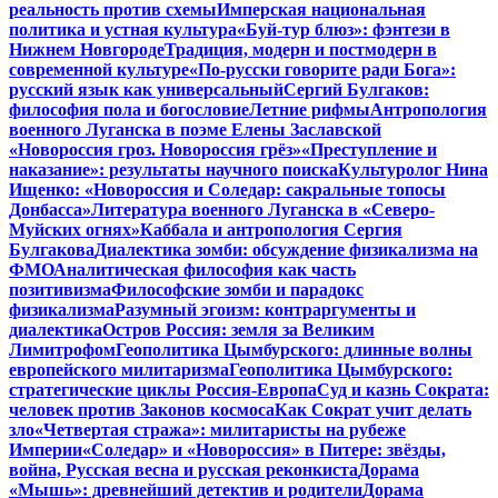
реальность против схемы
Имперская национальная
политика и устная культура
«Буй-тур блюз»: фэнтези в
Нижнем Новгороде
Традиция, модерн и постмодерн в
современной культуре
«По-русски говорите ради Бога»:
русский язык как универсальный
Сергий Булгаков:
философия пола и богословие
Летние рифмы
Антропология
военного Луганска в поэме Елены Заславской
«Новороссия гроз. Новороссия грёз»
«Преступление и
наказание»: результаты научного поиска
Культуролог Нина
Ищенко: «Новороссия и Соледар: сакральные топосы
Донбасса»
Литература военного Луганска в «Северо-
Муйских огнях»
Каббала и антропология Сергия
Булгакова
Диалектика зомби: обсуждение физикализма на
ФМО
Аналитическая философия как часть
позитивизма
Философские зомби и парадокс
физикализма
Разумный эгоизм: контраргументы и
диалектика
Остров Россия: земля за Великим
Лимитрофом
Геополитика Цымбурского: длинные волны
европейского милитаризма
Геополитика Цымбурского:
стратегические циклы Россия-Европа
Суд и казнь Сократа:
человек против Законов космоса
Как Сократ учит делать
зло
«Четвертая стража»: милитаристы на рубеже
Империи
«Соледар» и «Новороссия» в Питере: звёзды,
война, Русская весна и русская реконкиста
Дорама
«Мышь»: древнейший детектив и родители
Дорама