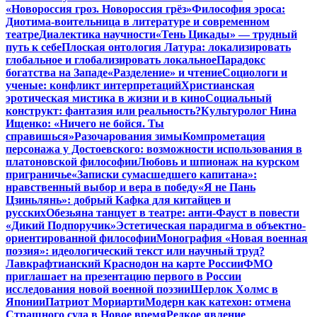
«Новороссия гроз. Новороссия грёз»
Философия эроса:
Диотима-воительница в литературе и современном
театре
Диалектика научности
«Тень Цикады» — трудный
путь к себе
Плоская онтология Латура: локализировать
глобальное и глобализировать локальное
Парадокс
богатства на Западе
«Разделение» и чтение
Социологи и
ученые: конфликт интерпретаций
Христианская
эротическая мистика в жизни и в кино
Социальный
конструкт: фантазия или реальность?
Культуролог Нина
Ищенко: «Ничего не бойся. Ты
справишься»
Разочарования зимы
Компрометация
персонажа у Достоевского: возможности использования в
платоновской философии
Любовь и шпионаж на курском
приграничье
«Записки сумасшедшего капитана»:
нравственный выбор и вера в победу
«Я не Пань
Цзиньлянь»: добрый Кафка для китайцев и
русских
Обезьяна танцует в театре: анти-Фауст в повести
«Дикий Подпоручик»
Эстетическая парадигма в объектно-
ориентированной философии
Монография «Новая военная
поэзия»: идеологический текст или научный труд?
Лавкрафтианский Краснодон на карте России
ФМО
приглашает на презентацию первого в России
исследования новой военной поэзии
Шерлок Холмс в
Японии
Патриот Мориарти
Модерн как катехон: отмена
Страшного суда в Новое время
Редкое явление