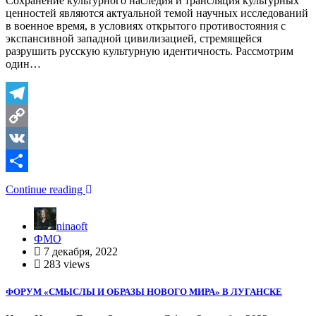
Сохранение культурного наследия и трансляция культурных
ценностей являются актуальной темой научных исследований
в военное время, в условиях открытого противостояния с
экспансивной западной цивилизацией, стремящейся
разрушить русскую культурную идентичность. Рассмотрим
один…
Telegram
Copy
Link
VK
Отправить
Continue reading
ninaoft
ФМО
7 декабря, 2022
283 views
ФОРУМ «СМЫСЛЫ И ОБРАЗЫ НОВОГО МИРА» В ЛУГАНСКЕ