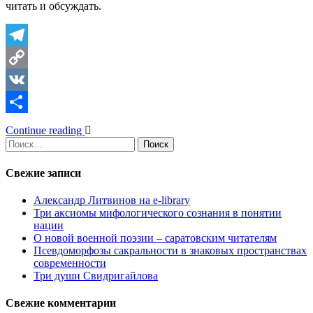
читать и обсуждать.
Telegram
Copy
Link
VK
Отправить
Continue reading
Найти:
Свежие записи
Александр Литвинов на e-library
Три аксиомы мифологического сознания в понятии
нации
О новой военной поэзии – саратовским читателям
Псевдоморфозы сакральности в знаковых пространствах
современности
Три души Свидригайлова
Свежие комментарии