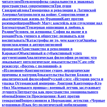
читателям
Псевдоморфозы сакральности в знаковых
пространствах современности
Три души
Свидригайлова
Тимошенко и революция в Латинской
Америке
Антропологи на войне: Сопротивление и
академическая жизнь во Франции
Кант против
розенкрейцеров
Bloody Mary: коктейль или глумление над
Богоматерью?
Гендерная оппозиция и любовь к
Родине
Человек ли женщина: София на иконе и в
романе
Роль ученого в обществе: познавать или
воспитывать?
Катастрофы не то, чем кажутся
Ошибка
происхождения в антирелигиозной
пропаганде
Христианство и революция в
Каракасе
Объективный и субъективный успех
аргументации
Аналитическая философия религии: что
доказывает онтологическое доказательство?
Сам себе
режиссер: «Восемь с половиной» в
«Иллюзионе»
Контингентное сущее, иерархические
причины и материя
Доказательства бытия Божия в
аналитической философии
Русский след: «История роста и
упадка Оттоманской империи» Дмитрия Кантемира
«Кто
убил Маленького принца»: военный летчик заслуживает
лучшего
Литература как пространство эмоционального
обмена
Ценности Просвещения: Кант против
теократии
Импрессионизм в Нормандии: детектив «Черные
кувшинки»
Язык без политической мобилизации: