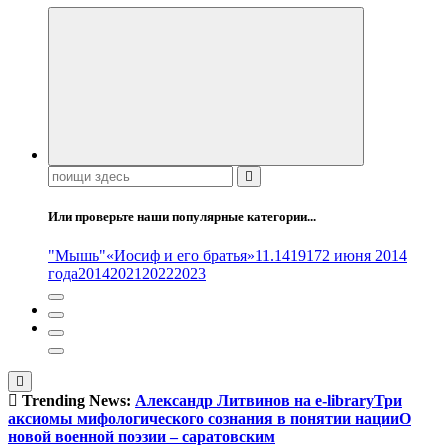
Поиск:
Или проверьте наши популярные категории...
"Мышь"
«Иосиф и его братья»
11.14
1917
2 июня 2014
года
2014
2021
2022
2023
Trending News:
Александр Литвинов на e-library
Три
аксиомы мифологического сознания в понятии нации
О
новой военной поэзии – саратовским