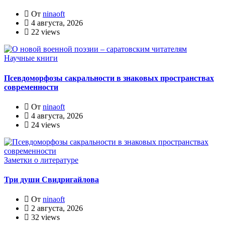
От
ninaoft
4 августа, 2026
22 views
Научные книги
Псевдоморфозы сакральности в знаковых пространствах
современности
От
ninaoft
4 августа, 2026
24 views
Заметки о литературе
Три души Свидригайлова
От
ninaoft
2 августа, 2026
32 views