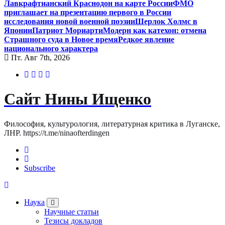
Лавкрафтианский Краснодон на карте России
ФМО
приглашает на презентацию первого в России
исследования новой военной поэзии
Шерлок Холмс в
Японии
Патриот Мориарти
Модерн как катехон: отмена
Страшного суда в Новое время
Редкое явление
национального характера
Пт. Авг 7th, 2026
Сайт Нины Ищенко
Философия, культурология, литературная критика в Луганске,
ЛНР. https://t.me/ninaofterdingen
Subscribe
Наука
Научные статьи
Тезисы докладов