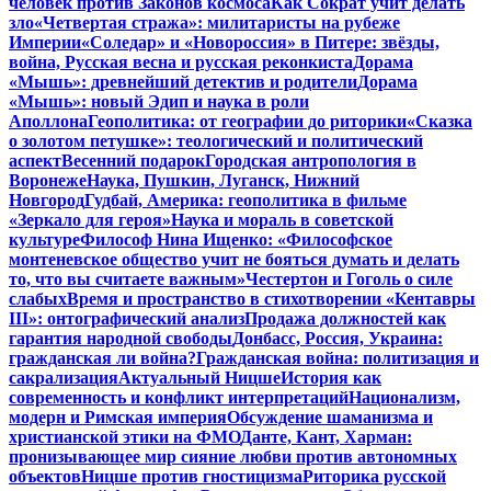
человек против Законов космоса
Как Сократ учит делать
зло
«Четвертая стража»: милитаристы на рубеже
Империи
«Соледар» и «Новороссия» в Питере: звёзды,
война, Русская весна и русская реконкиста
Дорама
«Мышь»: древнейший детектив и родители
Дорама
«Мышь»: новый Эдип и наука в роли
Аполлона
Геополитика: от географии до риторики
«Сказка
о золотом петушке»: теологический и политический
аспект
Весенний подарок
Городская антропология в
Воронеже
Наука, Пушкин, Луганск, Нижний
Новгород
Гудбай, Америка: геополитика в фильме
«Зеркало для героя»
Наука и мораль в советской
культуре
Философ Нина Ищенко: «Философское
монтеневское общество учит не бояться думать и делать
то, что вы считаете важным»
Честертон и Гоголь о силе
слабых
Время и пространство в стихотворении «Кентавры
III»: онтографический анализ
Продажа должностей как
гарантия народной свободы
Донбасс, Россия, Украина:
гражданская ли война?
Гражданская война: политизация и
сакрализация
Актуальный Ницше
История как
современность и конфликт интерпретаций
Национализм,
модерн и Римская империя
Обсуждение шаманизма и
христианской этики на ФМО
Данте, Кант, Харман:
пронизывающее мир сияние любви против автономных
объектов
Ницше против гностицизма
Риторика русской