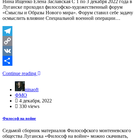
Нина Ищенко Елена Заславская С 1 по 3 декабря 2022 года в
Луганске проходил философско-художественный форум
«Смыслы и Образы Нового мира». Форум ставил себе задачу
осмыслить влияние Специальной военной операции…
Telegram
Copy
Link
VK
Отправить
Continue reading
ninaoft
ФМО
4 декабря, 2022
330 views
Философ на войне
Седьмой сборник материалов Философского монтеневского
общества Луганска «Философ на войне» можно скачивать,