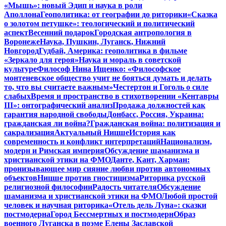
«Мышь»: новый Эдип и наука в роли
Аполлона
Геополитика: от географии до риторики
«Сказка
о золотом петушке»: теологический и политический
аспект
Весенний подарок
Городская антропология в
Воронеже
Наука, Пушкин, Луганск, Нижний
Новгород
Гудбай, Америка: геополитика в фильме
«Зеркало для героя»
Наука и мораль в советской
культуре
Философ Нина Ищенко: «Философское
монтеневское общество учит не бояться думать и делать
то, что вы считаете важным»
Честертон и Гоголь о силе
слабых
Время и пространство в стихотворении «Кентавры
III»: онтографический анализ
Продажа должностей как
гарантия народной свободы
Донбасс, Россия, Украина:
гражданская ли война?
Гражданская война: политизация и
сакрализация
Актуальный Ницше
История как
современность и конфликт интерпретаций
Национализм,
модерн и Римская империя
Обсуждение шаманизма и
христианской этики на ФМО
Данте, Кант, Харман:
пронизывающее мир сияние любви против автономных
объектов
Ницше против гностицизма
Риторика русской
религиозной философии
Радость читателя
Обсуждение
шаманизма и христианской этики на ФМО
Любой простой
человек и научная риторика
«Отель дель Луна»: сказки
постмодерна
Город Бессмертных и постмодерн
Образ
военного Луганска в поэме Елены Заславской