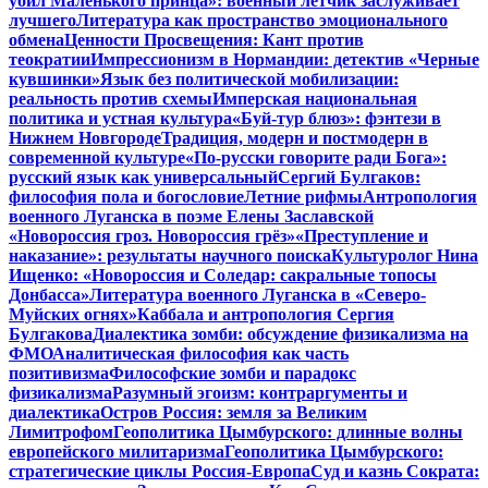
убил Маленького принца»: военный летчик заслуживает
лучшего
Литература как пространство эмоционального
обмена
Ценности Просвещения: Кант против
теократии
Импрессионизм в Нормандии: детектив «Черные
кувшинки»
Язык без политической мобилизации:
реальность против схемы
Имперская национальная
политика и устная культура
«Буй-тур блюз»: фэнтези в
Нижнем Новгороде
Традиция, модерн и постмодерн в
современной культуре
«По-русски говорите ради Бога»:
русский язык как универсальный
Сергий Булгаков:
философия пола и богословие
Летние рифмы
Антропология
военного Луганска в поэме Елены Заславской
«Новороссия гроз. Новороссия грёз»
«Преступление и
наказание»: результаты научного поиска
Культуролог Нина
Ищенко: «Новороссия и Соледар: сакральные топосы
Донбасса»
Литература военного Луганска в «Северо-
Муйских огнях»
Каббала и антропология Сергия
Булгакова
Диалектика зомби: обсуждение физикализма на
ФМО
Аналитическая философия как часть
позитивизма
Философские зомби и парадокс
физикализма
Разумный эгоизм: контраргументы и
диалектика
Остров Россия: земля за Великим
Лимитрофом
Геополитика Цымбурского: длинные волны
европейского милитаризма
Геополитика Цымбурского:
стратегические циклы Россия-Европа
Суд и казнь Сократа: