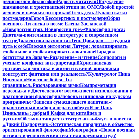
религиозной философии
Радость читателя
Обсуждение
шаманизма и христианской этики на ФМО
Любой простой
человек и научная риторика
«Отель дель Луна»: сказки
постмодерна
Город Бессмертных и постмодерн
Образ
военного Луганска в поэме Елены Заславской
«Новороссия гроз. Новороссия грёз»
Философия эроса:
Диотима-воительница в литературе и современном
театре
Диалектика научности
«Тень Цикады» — трудный
путь к себе
Плоская онтология Латура: локализировать
глобальное и глобализировать локальное
Парадокс
богатства на Западе
«Разделение» и чтение
Социологи и
ученые: конфликт интерпретаций
Христианская
эротическая мистика в жизни и в кино
Социальный
конструкт: фантазия или реальность?
Культуролог Нина
Ищенко: «Ничего не бойся. Ты
справишься»
Разочарования зимы
Компрометация
персонажа у Достоевского: возможности использования в
платоновской философии
Любовь и шпионаж на курском
приграничье
«Записки сумасшедшего капитана»:
нравственный выбор и вера в победу
«Я не Пань
Цзиньлянь»: добрый Кафка для китайцев и
русских
Обезьяна танцует в театре: анти-Фауст в повести
«Дикий Подпоручик»
Эстетическая парадигма в объектно-
ориентированной философии
Монография «Новая военная
поэзия»: идеологический текст или научный труд?