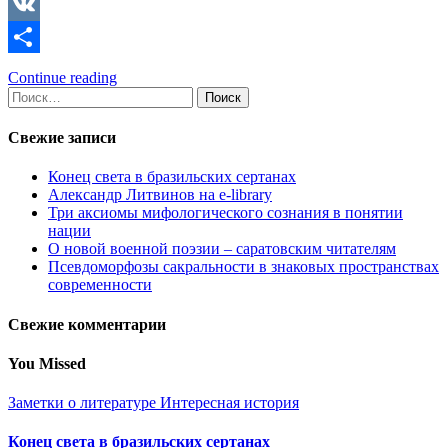
Copy
Link
VK
Отправить
Continue reading
Найти:
Свежие записи
Конец света в бразильских сертанах
Александр Литвинов на e-library
Три аксиомы мифологического сознания в понятии
нации
О новой военной поэзии – саратовским читателям
Псевдоморфозы сакральности в знаковых пространствах
современности
Свежие комментарии
You Missed
Заметки о литературе
Интересная история
Конец света в бразильских сертанах