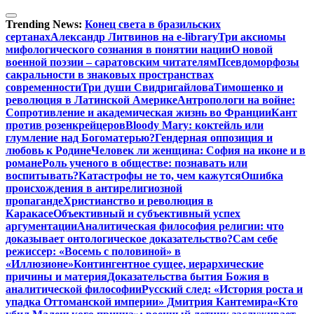
Перейти
к
Trending News:
Конец света в бразильских
содержимому
сертанах
Александр Литвинов на e-library
Три аксиомы
мифологического сознания в понятии нации
О новой
военной поэзии – саратовским читателям
Псевдоморфозы
сакральности в знаковых пространствах
современности
Три души Свидригайлова
Тимошенко и
революция в Латинской Америке
Антропологи на войне:
Сопротивление и академическая жизнь во Франции
Кант
против розенкрейцеров
Bloody Mary: коктейль или
глумление над Богоматерью?
Гендерная оппозиция и
любовь к Родине
Человек ли женщина: София на иконе и в
романе
Роль ученого в обществе: познавать или
воспитывать?
Катастрофы не то, чем кажутся
Ошибка
происхождения в антирелигиозной
пропаганде
Христианство и революция в
Каракасе
Объективный и субъективный успех
аргументации
Аналитическая философия религии: что
доказывает онтологическое доказательство?
Сам себе
режиссер: «Восемь с половиной» в
«Иллюзионе»
Контингентное сущее, иерархические
причины и материя
Доказательства бытия Божия в
аналитической философии
Русский след: «История роста и
упадка Оттоманской империи» Дмитрия Кантемира
«Кто