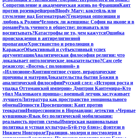
Сопротивление и академическая жизнь во Франции
Кант
против розенкрейцеров
Bloody Mary: коктейль или
глумление над Богоматерью?
Гендерная оппозиция и
любовь к Родине
Человек ли женщина: София на иконе и в
романе
Роль ученого в обществе: познавать или
воспитывать?
Катастрофы не то, чем кажутся
Ошибка
происхождения в антирелигиозной
пропаганде
Христианство и революция в
Каракасе
Объективный и субъективный успех
аргументации
Аналитическая философия религии: что
доказывает онтологическое доказательство?
Сам себе
режиссер: «Восемь с половиной» в
«Иллюзионе»
Контингентное сущее, иерархические
причины и материя
Доказательства бытия Божия в
аналитической философии
Русский след: «История роста и
упадка Оттоманской империи» Дмитрия Кантемира
«Кто
убил Маленького принца»: военный летчик заслуживает
лучшего
Литература как пространство эмоционального
обмена
Ценности Просвещения: Кант против
теократии
Импрессионизм в Нормандии: детектив «Черные
кувшинки»
Язык без политической мобилизации:
реальность против схемы
Имперская национальная
политика и устная культура
«Буй-тур блюз»: фэнтези в
Нижнем Новгороде
Традиция, модерн и постмодерн в