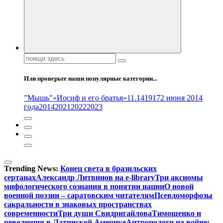
Поиск:
Или проверьте наши популярные категории...
"Мышь"
«Иосиф и его братья»
11.14
1917
2 июня 2014
года
2014
2021
2022
2023
Trending News:
Конец света в бразильских
сертанах
Александр Литвинов на e-library
Три аксиомы
мифологического сознания в понятии нации
О новой
военной поэзии – саратовским читателям
Псевдоморфозы
сакральности в знаковых пространствах
современности
Три души Свидригайлова
Тимошенко и
революция в Латинской Америке
Антропологи на войне: