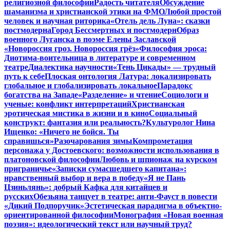
религиозной философии
Радость читателя
Обсуждение
шаманизма и христианской этики на ФМО
Любой простой
человек и научная риторика
«Отель дель Луна»: сказки
постмодерна
Город Бессмертных и постмодерн
Образ
военного Луганска в поэме Елены Заславской
«Новороссия гроз. Новороссия грёз»
Философия эроса:
Диотима-воительница в литературе и современном
театре
Диалектика научности
«Тень Цикады» — трудный
путь к себе
Плоская онтология Латура: локализировать
глобальное и глобализировать локальное
Парадокс
богатства на Западе
«Разделение» и чтение
Социологи и
ученые: конфликт интерпретаций
Христианская
эротическая мистика в жизни и в кино
Социальный
конструкт: фантазия или реальность?
Культуролог Нина
Ищенко: «Ничего не бойся. Ты
справишься»
Разочарования зимы
Компрометация
персонажа у Достоевского: возможности использования в
платоновской философии
Любовь и шпионаж на курском
приграничье
«Записки сумасшедшего капитана»:
нравственный выбор и вера в победу
«Я не Пань
Цзиньлянь»: добрый Кафка для китайцев и
русских
Обезьяна танцует в театре: анти-Фауст в повести
«Дикий Подпоручик»
Эстетическая парадигма в объектно-
ориентированной философии
Монография «Новая военная
поэзия»: идеологический текст или научный труд?