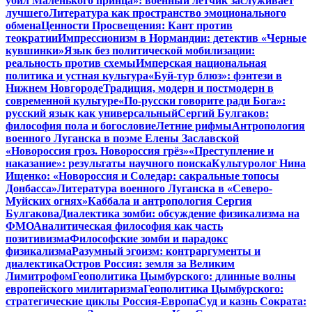
убил Маленького принца»: военный летчик заслуживает
лучшего
Литература как пространство эмоционального
обмена
Ценности Просвещения: Кант против
теократии
Импрессионизм в Нормандии: детектив «Черные
кувшинки»
Язык без политической мобилизации:
реальность против схемы
Имперская национальная
политика и устная культура
«Буй-тур блюз»: фэнтези в
Нижнем Новгороде
Традиция, модерн и постмодерн в
современной культуре
«По-русски говорите ради Бога»:
русский язык как универсальный
Сергий Булгаков:
философия пола и богословие
Летние рифмы
Антропология
военного Луганска в поэме Елены Заславской
«Новороссия гроз. Новороссия грёз»
«Преступление и
наказание»: результаты научного поиска
Культуролог Нина
Ищенко: «Новороссия и Соледар: сакральные топосы
Донбасса»
Литература военного Луганска в «Северо-
Муйских огнях»
Каббала и антропология Сергия
Булгакова
Диалектика зомби: обсуждение физикализма на
ФМО
Аналитическая философия как часть
позитивизма
Философские зомби и парадокс
физикализма
Разумный эгоизм: контраргументы и
диалектика
Остров Россия: земля за Великим
Лимитрофом
Геополитика Цымбурского: длинные волны
европейского милитаризма
Геополитика Цымбурского:
стратегические циклы Россия-Европа
Суд и казнь Сократа: