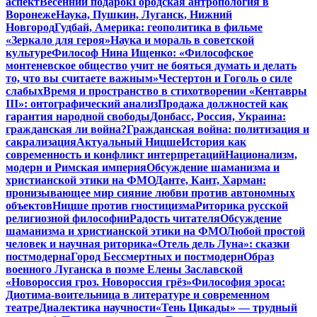
аспект
Весенний подарок
Городская антропология в
Воронеже
Наука, Пушкин, Луганск, Нижний
Новгород
Гудбай, Америка: геополитика в фильме
«Зеркало для героя»
Наука и мораль в советской
культуре
Философ Нина Ищенко: «Философское
монтеневское общество учит не бояться думать и делать
то, что вы считаете важным»
Честертон и Гоголь о силе
слабых
Время и пространство в стихотворении «Кентавры
III»: онтографический анализ
Продажа должностей как
гарантия народной свободы
Донбасс, Россия, Украина:
гражданская ли война?
Гражданская война: политизация и
сакрализация
Актуальный Ницше
История как
современность и конфликт интерпретаций
Национализм,
модерн и Римская империя
Обсуждение шаманизма и
христианской этики на ФМО
Данте, Кант, Харман:
пронизывающее мир сияние любви против автономных
объектов
Ницше против гностицизма
Риторика русской
религиозной философии
Радость читателя
Обсуждение
шаманизма и христианской этики на ФМО
Любой простой
человек и научная риторика
«Отель дель Луна»: сказки
постмодерна
Город Бессмертных и постмодерн
Образ
военного Луганска в поэме Елены Заславской
«Новороссия гроз. Новороссия грёз»
Философия эроса:
Диотима-воительница в литературе и современном
театре
Диалектика научности
«Тень Цикады» — трудный