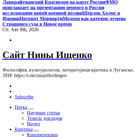
Лавкрафтианский Краснодон на карте России
ФМО
приглашает на презентацию первого в России
исследования новой военной поэзии
Шерлок Холмс в
Японии
Патриот Мориарти
Модерн как катехон: отмена
Страшного суда в Новое время
Сб. Авг 8th, 2026
Сайт Нины Ищенко
Философия, культурология, литературная критика в Луганске,
ЛНР. https://t.me/ninaofterdingen
Subscribe
Наука
Научные статьи
Тезисы докладов
Видео
Критика
Кинорецензии