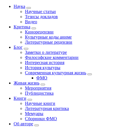
Наука
Научные статьи
Тезисы докладов
Видео
Критика
Кинорецензии
Культурные коды аниме
Литературные рецензии
Блог
Заметки о литературе
Философские комментарии
Интересная история
История культуры
Современная культурная жизнь
ФМО
Живая жизнь
Мероприятия
Публицистика
Книги
Научные книги
Литературная критика
Мемуары
Сборники ФМО
Об авторе