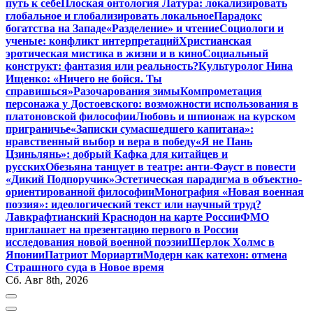
путь к себе
Плоская онтология Латура: локализировать
глобальное и глобализировать локальное
Парадокс
богатства на Западе
«Разделение» и чтение
Социологи и
ученые: конфликт интерпретаций
Христианская
эротическая мистика в жизни и в кино
Социальный
конструкт: фантазия или реальность?
Культуролог Нина
Ищенко: «Ничего не бойся. Ты
справишься»
Разочарования зимы
Компрометация
персонажа у Достоевского: возможности использования в
платоновской философии
Любовь и шпионаж на курском
приграничье
«Записки сумасшедшего капитана»:
нравственный выбор и вера в победу
«Я не Пань
Цзиньлянь»: добрый Кафка для китайцев и
русских
Обезьяна танцует в театре: анти-Фауст в повести
«Дикий Подпоручик»
Эстетическая парадигма в объектно-
ориентированной философии
Монография «Новая военная
поэзия»: идеологический текст или научный труд?
Лавкрафтианский Краснодон на карте России
ФМО
приглашает на презентацию первого в России
исследования новой военной поэзии
Шерлок Холмс в
Японии
Патриот Мориарти
Модерн как катехон: отмена
Страшного суда в Новое время
Сб. Авг 8th, 2026