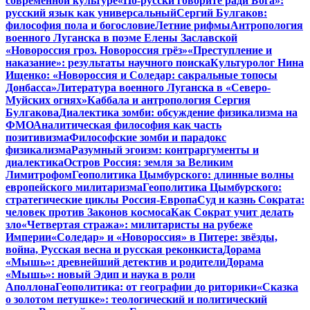
современной культуре
«По-русски говорите ради Бога»:
русский язык как универсальный
Сергий Булгаков:
философия пола и богословие
Летние рифмы
Антропология
военного Луганска в поэме Елены Заславской
«Новороссия гроз. Новороссия грёз»
«Преступление и
наказание»: результаты научного поиска
Культуролог Нина
Ищенко: «Новороссия и Соледар: сакральные топосы
Донбасса»
Литература военного Луганска в «Северо-
Муйских огнях»
Каббала и антропология Сергия
Булгакова
Диалектика зомби: обсуждение физикализма на
ФМО
Аналитическая философия как часть
позитивизма
Философские зомби и парадокс
физикализма
Разумный эгоизм: контраргументы и
диалектика
Остров Россия: земля за Великим
Лимитрофом
Геополитика Цымбурского: длинные волны
европейского милитаризма
Геополитика Цымбурского:
стратегические циклы Россия-Европа
Суд и казнь Сократа:
человек против Законов космоса
Как Сократ учит делать
зло
«Четвертая стража»: милитаристы на рубеже
Империи
«Соледар» и «Новороссия» в Питере: звёзды,
война, Русская весна и русская реконкиста
Дорама
«Мышь»: древнейший детектив и родители
Дорама
«Мышь»: новый Эдип и наука в роли
Аполлона
Геополитика: от географии до риторики
«Сказка
о золотом петушке»: теологический и политический