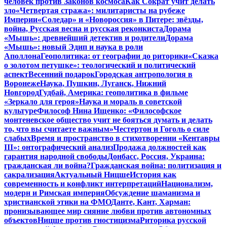
человек против Законов космоса
Как Сократ учит делать
зло
«Четвертая стража»: милитаристы на рубеже
Империи
«Соледар» и «Новороссия» в Питере: звёзды,
война, Русская весна и русская реконкиста
Дорама
«Мышь»: древнейший детектив и родители
Дорама
«Мышь»: новый Эдип и наука в роли
Аполлона
Геополитика: от географии до риторики
«Сказка
о золотом петушке»: теологический и политический
аспект
Весенний подарок
Городская антропология в
Воронеже
Наука, Пушкин, Луганск, Нижний
Новгород
Гудбай, Америка: геополитика в фильме
«Зеркало для героя»
Наука и мораль в советской
культуре
Философ Нина Ищенко: «Философское
монтеневское общество учит не бояться думать и делать
то, что вы считаете важным»
Честертон и Гоголь о силе
слабых
Время и пространство в стихотворении «Кентавры
III»: онтографический анализ
Продажа должностей как
гарантия народной свободы
Донбасс, Россия, Украина:
гражданская ли война?
Гражданская война: политизация и
сакрализация
Актуальный Ницше
История как
современность и конфликт интерпретаций
Национализм,
модерн и Римская империя
Обсуждение шаманизма и
христианской этики на ФМО
Данте, Кант, Харман:
пронизывающее мир сияние любви против автономных
объектов
Ницше против гностицизма
Риторика русской