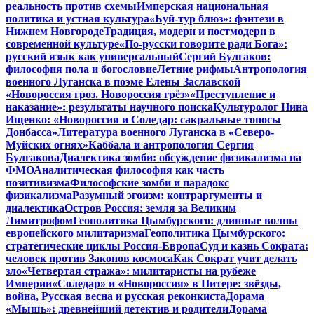
реальность против схемы
Имперская национальная
политика и устная культура
«Буй-тур блюз»: фэнтези в
Нижнем Новгороде
Традиция, модерн и постмодерн в
современной культуре
«По-русски говорите ради Бога»:
русский язык как универсальный
Сергий Булгаков:
философия пола и богословие
Летние рифмы
Антропология
военного Луганска в поэме Елены Заславской
«Новороссия гроз. Новороссия грёз»
«Преступление и
наказание»: результаты научного поиска
Культуролог Нина
Ищенко: «Новороссия и Соледар: сакральные топосы
Донбасса»
Литература военного Луганска в «Северо-
Муйских огнях»
Каббала и антропология Сергия
Булгакова
Диалектика зомби: обсуждение физикализма на
ФМО
Аналитическая философия как часть
позитивизма
Философские зомби и парадокс
физикализма
Разумный эгоизм: контраргументы и
диалектика
Остров Россия: земля за Великим
Лимитрофом
Геополитика Цымбурского: длинные волны
европейского милитаризма
Геополитика Цымбурского:
стратегические циклы Россия-Европа
Суд и казнь Сократа:
человек против Законов космоса
Как Сократ учит делать
зло
«Четвертая стража»: милитаристы на рубеже
Империи
«Соледар» и «Новороссия» в Питере: звёзды,
война, Русская весна и русская реконкиста
Дорама
«Мышь»: древнейший детектив и родители
Дорама