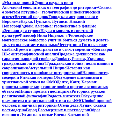
«Мышь»: новый Эдип и наука в роли
Аполлона
Геополитика: от географии до риторики
«Сказка
о золотом петушке»: теологический и политический
аспект
Весенний подарок
Городская антропология в
Воронеже
Наука, Пушкин, Луганск, Нижний
Новгород
Гудбай, Америка: геополитика в фильме
«Зеркало для героя»
Наука и мораль в советской
культуре
Философ Нина Ищенко: «Философское
монтеневское общество учит не бояться думать и делать
то, что вы считаете важным»
Честертон и Гоголь о силе
слабых
Время и пространство в стихотворении «Кентавры
III»: онтографический анализ
Продажа должностей как
гарантия народной свободы
Донбасс, Россия, Украина:
гражданская ли война?
Гражданская война: политизация и
сакрализация
Актуальный Ницше
История как
современность и конфликт интерпретаций
Национализм,
модерн и Римская империя
Обсуждение шаманизма и
христианской этики на ФМО
Данте, Кант, Харман:
пронизывающее мир сияние любви против автономных
объектов
Ницше против гностицизма
Риторика русской
религиозной философии
Радость читателя
Обсуждение
шаманизма и христианской этики на ФМО
Любой простой
человек и научная риторика
«Отель дель Луна»: сказки
постмодерна
Город Бессмертных и постмодерн
Образ
военного Луганска в поэме Елены Заславской