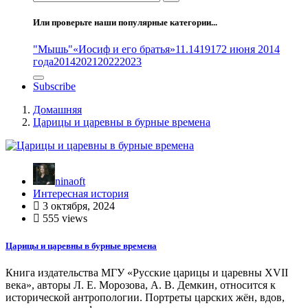
Или проверьте наши популярные категории...
"Мышь"
«Иосиф и его братья»
11.14
1917
2 июня 2014
года
2014
2021
2022
2023
Subscribe
Домашняя
Царицы и царевны в бурные времена
ninaoft
Интересная история
3 октября, 2024
555 views
Царицы и царевны в бурные времена
Книга издательства МГУ «Русские царицы и царевны XVII
века», авторы Л. Е. Морозова, А. В. Демкин, относится к
исторической антропологии. Портреты царских жён, вдов,