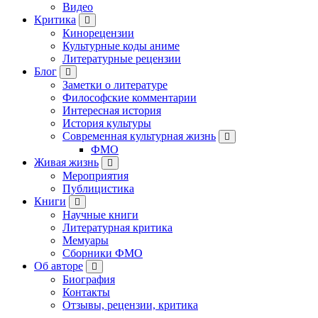
Видео
Критика
Кинорецензии
Культурные коды аниме
Литературные рецензии
Блог
Заметки о литературе
Философские комментарии
Интересная история
История культуры
Современная культурная жизнь
ФМО
Живая жизнь
Мероприятия
Публицистика
Книги
Научные книги
Литературная критика
Мемуары
Сборники ФМО
Об авторе
Биография
Контакты
Отзывы, рецензии, критика