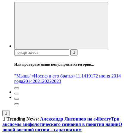
Поиск:
Или проверьте наши популярные категории...
"Мышь"
«Иосиф и его братья»
11.14
1917
2 июня 2014
года
2014
2021
2022
2023
Trending News:
Александр Литвинов на e-library
Три
аксиомы мифологического сознания в понятии нации
О
новой военной поэзии – саратовским