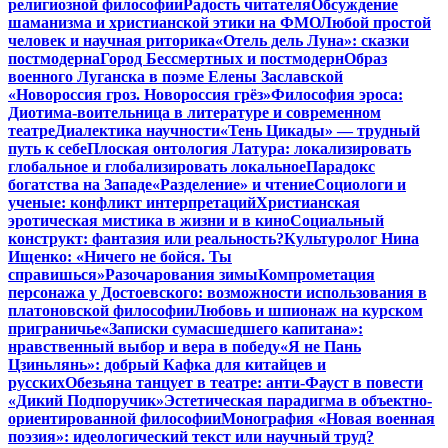
религиозной философии
Радость читателя
Обсуждение
шаманизма и христианской этики на ФМО
Любой простой
человек и научная риторика
«Отель дель Луна»: сказки
постмодерна
Город Бессмертных и постмодерн
Образ
военного Луганска в поэме Елены Заславской
«Новороссия гроз. Новороссия грёз»
Философия эроса:
Диотима-воительница в литературе и современном
театре
Диалектика научности
«Тень Цикады» — трудный
путь к себе
Плоская онтология Латура: локализировать
глобальное и глобализировать локальное
Парадокс
богатства на Западе
«Разделение» и чтение
Социологи и
ученые: конфликт интерпретаций
Христианская
эротическая мистика в жизни и в кино
Социальный
конструкт: фантазия или реальность?
Культуролог Нина
Ищенко: «Ничего не бойся. Ты
справишься»
Разочарования зимы
Компрометация
персонажа у Достоевского: возможности использования в
платоновской философии
Любовь и шпионаж на курском
приграничье
«Записки сумасшедшего капитана»:
нравственный выбор и вера в победу
«Я не Пань
Цзиньлянь»: добрый Кафка для китайцев и
русских
Обезьяна танцует в театре: анти-Фауст в повести
«Дикий Подпоручик»
Эстетическая парадигма в объектно-
ориентированной философии
Монография «Новая военная
поэзия»: идеологический текст или научный труд?