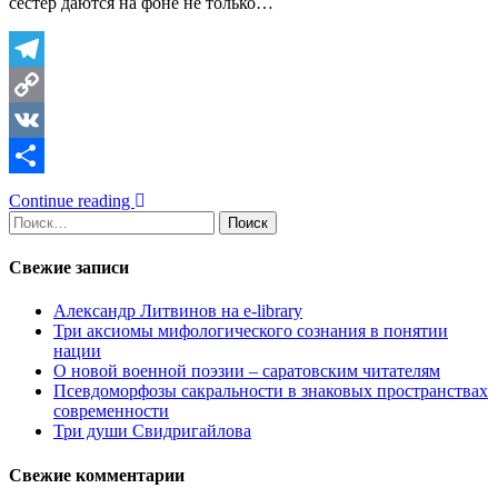
сестер даются на фоне не только…
Telegram
Copy
Link
VK
Отправить
Continue reading
Найти:
Свежие записи
Александр Литвинов на e-library
Три аксиомы мифологического сознания в понятии
нации
О новой военной поэзии – саратовским читателям
Псевдоморфозы сакральности в знаковых пространствах
современности
Три души Свидригайлова
Свежие комментарии