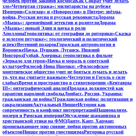
человек против Законов космоса
Как Сократ учит делать
зло
«Четвертая стража»: милитаристы на рубеже
Империи
«Соледар» и «Новороссия» в Питере: звёзды,
война, Русская весна и русская реконкиста
Дорама
«Мышь»: древнейший детектив и родители
Дорама
«Мышь»: новый Эдип и наука в роли
Аполлона
Геополитика: от географии до риторики
«Сказка
о золотом петушке»: теологический и политический
аспект
Весенний подарок
Городская антропология в
Воронеже
Наука, Пушкин, Луганск, Нижний
Новгород
Гудбай, Америка: геополитика в фильме
«Зеркало для героя»
Наука и мораль в советской
культуре
Философ Нина Ищенко: «Философское
монтеневское общество учит не бояться думать и делать
то, что вы считаете важным»
Честертон и Гоголь о силе
слабых
Время и пространство в стихотворении «Кентавры
III»: онтографический анализ
Продажа должностей как
гарантия народной свободы
Донбасс, Россия, Украина:
гражданская ли война?
Гражданская война: политизация и
сакрализация
Актуальный Ницше
История как
современность и конфликт интерпретаций
Национализм,
модерн и Римская империя
Обсуждение шаманизма и
христианской этики на ФМО
Данте, Кант, Харман:
пронизывающее мир сияние любви против автономных
объектов
Ницше против гностицизма
Риторика русской