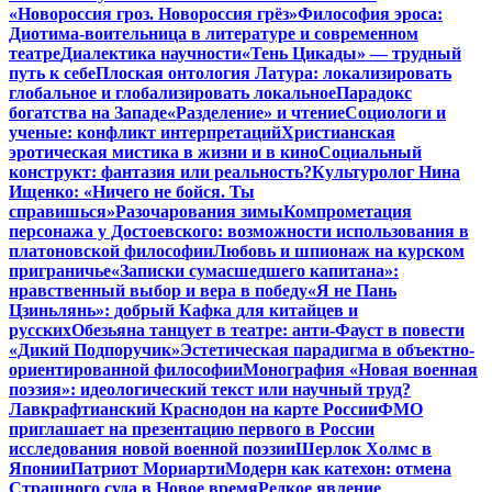
«Новороссия гроз. Новороссия грёз»
Философия эроса:
Диотима-воительница в литературе и современном
театре
Диалектика научности
«Тень Цикады» — трудный
путь к себе
Плоская онтология Латура: локализировать
глобальное и глобализировать локальное
Парадокс
богатства на Западе
«Разделение» и чтение
Социологи и
ученые: конфликт интерпретаций
Христианская
эротическая мистика в жизни и в кино
Социальный
конструкт: фантазия или реальность?
Культуролог Нина
Ищенко: «Ничего не бойся. Ты
справишься»
Разочарования зимы
Компрометация
персонажа у Достоевского: возможности использования в
платоновской философии
Любовь и шпионаж на курском
приграничье
«Записки сумасшедшего капитана»:
нравственный выбор и вера в победу
«Я не Пань
Цзиньлянь»: добрый Кафка для китайцев и
русских
Обезьяна танцует в театре: анти-Фауст в повести
«Дикий Подпоручик»
Эстетическая парадигма в объектно-
ориентированной философии
Монография «Новая военная
поэзия»: идеологический текст или научный труд?
Лавкрафтианский Краснодон на карте России
ФМО
приглашает на презентацию первого в России
исследования новой военной поэзии
Шерлок Холмс в
Японии
Патриот Мориарти
Модерн как катехон: отмена
Страшного суда в Новое время
Редкое явление