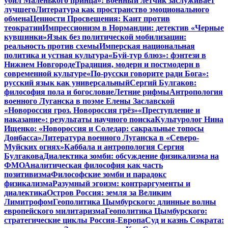
убил Маленького принца»: военный летчик заслуживает
лучшего
Литература как пространство эмоционального
обмена
Ценности Просвещения: Кант против
теократии
Импрессионизм в Нормандии: детектив «Черные
кувшинки»
Язык без политической мобилизации:
реальность против схемы
Имперская национальная
политика и устная культура
«Буй-тур блюз»: фэнтези в
Нижнем Новгороде
Традиция, модерн и постмодерн в
современной культуре
«По-русски говорите ради Бога»:
русский язык как универсальный
Сергий Булгаков:
философия пола и богословие
Летние рифмы
Антропология
военного Луганска в поэме Елены Заславской
«Новороссия гроз. Новороссия грёз»
«Преступление и
наказание»: результаты научного поиска
Культуролог Нина
Ищенко: «Новороссия и Соледар: сакральные топосы
Донбасса»
Литература военного Луганска в «Северо-
Муйских огнях»
Каббала и антропология Сергия
Булгакова
Диалектика зомби: обсуждение физикализма на
ФМО
Аналитическая философия как часть
позитивизма
Философские зомби и парадокс
физикализма
Разумный эгоизм: контраргументы и
диалектика
Остров Россия: земля за Великим
Лимитрофом
Геополитика Цымбурского: длинные волны
европейского милитаризма
Геополитика Цымбурского:
стратегические циклы Россия-Европа
Суд и казнь Сократа: