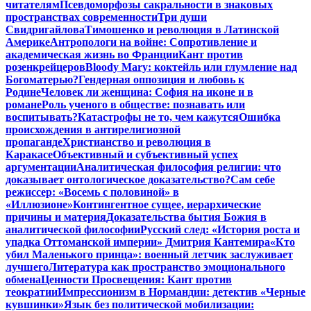
читателям
Псевдоморфозы сакральности в знаковых
пространствах современности
Три души
Свидригайлова
Тимошенко и революция в Латинской
Америке
Антропологи на войне: Сопротивление и
академическая жизнь во Франции
Кант против
розенкрейцеров
Bloody Mary: коктейль или глумление над
Богоматерью?
Гендерная оппозиция и любовь к
Родине
Человек ли женщина: София на иконе и в
романе
Роль ученого в обществе: познавать или
воспитывать?
Катастрофы не то, чем кажутся
Ошибка
происхождения в антирелигиозной
пропаганде
Христианство и революция в
Каракасе
Объективный и субъективный успех
аргументации
Аналитическая философия религии: что
доказывает онтологическое доказательство?
Сам себе
режиссер: «Восемь с половиной» в
«Иллюзионе»
Контингентное сущее, иерархические
причины и материя
Доказательства бытия Божия в
аналитической философии
Русский след: «История роста и
упадка Оттоманской империи» Дмитрия Кантемира
«Кто
убил Маленького принца»: военный летчик заслуживает
лучшего
Литература как пространство эмоционального
обмена
Ценности Просвещения: Кант против
теократии
Импрессионизм в Нормандии: детектив «Черные
кувшинки»
Язык без политической мобилизации: