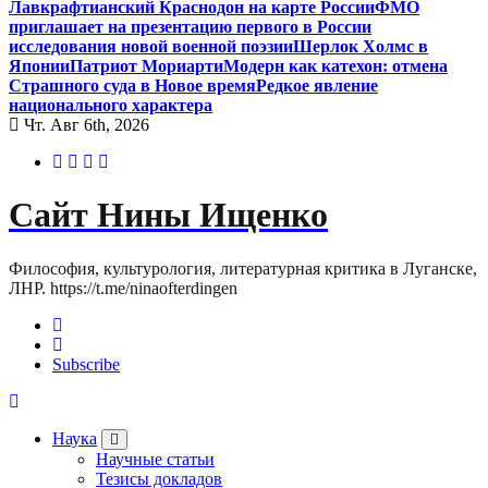
Лавкрафтианский Краснодон на карте России
ФМО
приглашает на презентацию первого в России
исследования новой военной поэзии
Шерлок Холмс в
Японии
Патриот Мориарти
Модерн как катехон: отмена
Страшного суда в Новое время
Редкое явление
национального характера
Чт. Авг 6th, 2026
Сайт Нины Ищенко
Философия, культурология, литературная критика в Луганске,
ЛНР. https://t.me/ninaofterdingen
Subscribe
Наука
Научные статьи
Тезисы докладов